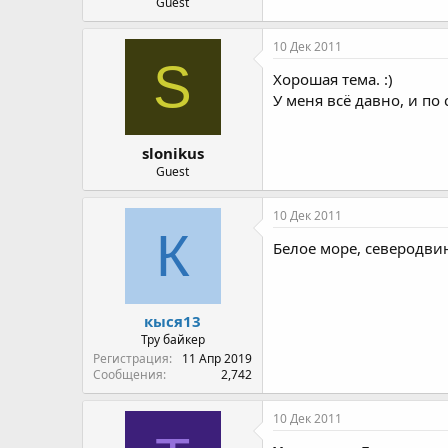
Guest
10 Дек 2011
S
Хорошая тема. :)
У меня всё давно, и по
slonikus
Guest
10 Дек 2011
К
Белое море, северодвин
кыся13
Тру байкер
Регистрация
11 Апр 2019
Сообщения
2,742
10 Дек 2011