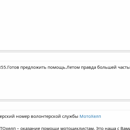
855.Готов предложить помощь.Летом правда большей частью
ерский номер волонтерской службы
МотоХелп
Охелп – оказание помощи мотоциклистам. Это наша с Вам