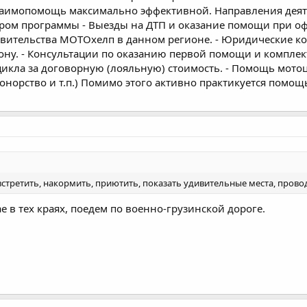
заимопомощь максимально эффективной. Направления деят
ром программы - Выезды на ДТП и оказание помощи при о
вительства МОТОхелп в данном регионе. - Юридические кон
ону. - Консультации по оказанию первой помощи и комплек
икла за договорную (лояльную) стоимость. - Помощь мото
 донорство и т.п.) Помимо этого активно практикуется помо
 встретить, накормить, приютить, показать удивительные места, проводи
ае в тех краях, поедем по военно-грузинской дороге.