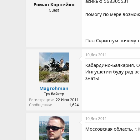
асикью 568305531
Роман Корнейко
Guest
помогу по мере возмо
ПостСкриптум почему то 
10 Дек 2011
Кабардино-Балкария, О
Ингушетии буду рад вст
знать!
Magrohman
Тру байкер
Регистрация
22 Июл 2011
Сообщения
1,624
10 Дек 2011
Московская область. г.К