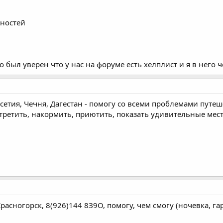
жностей
был уверен что у нас на форуме есть хелплист и я в него чег
сетия, Чечня, Дагестан - помогу со всеми проблемами путе
ретить, накормить, приютить, показать удивительные места,
расногорск, 8(926)144 8З9О, помогу, чем смогу (ночевка, гар