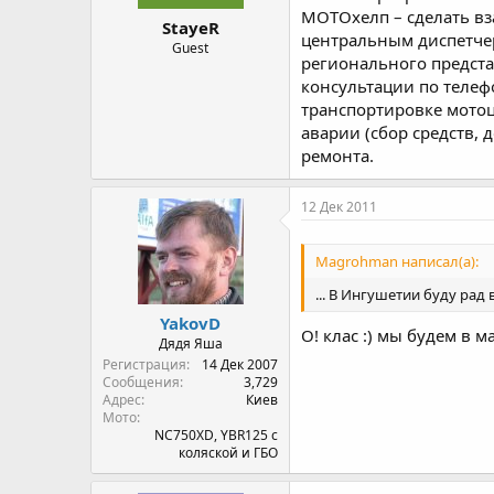
МОТОхелп – сделать в
StayeR
центральным диспетче
Guest
регионального предста
консультации по телеф
транспортировке мотоц
аварии (сбор средств,
ремонта.
12 Дек 2011
Magrohman написал(а):
... В Ингушетии буду рад
YakovD
О! клас :) мы будем в м
Дядя Яша
Регистрация
14 Дек 2007
Сообщения
3,729
Адрес
Киев
Мото
NC750XD, YBR125 с
коляской и ГБО