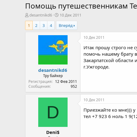
Помощь путешественникам Те
А
Д
desantnikd6
10 Дек 2011
в
а
1
2
3
4
Вперёд
т
т
о
а
р
н
10 Дек 2011
т
а
Итак прошу строго не 
е
ч
м
а
помочь нашему брату в 
ы
л
Закарпатской области 
а
г.Ужгороде.
desantnikd6
Тру байкер
Регистрация
12 Фев 2011
Сообщения
952
10 Дек 2011
D
Приезжайте ко мне))) у 
тел +7 923 6 ноль 1 9(1
Deni$