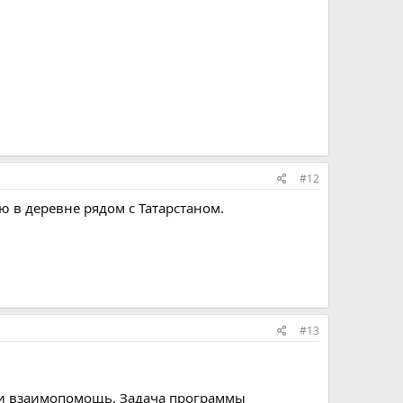
#12
 в деревне рядом с Татарстаном.
#13
и взаимопомощь. Задача программы