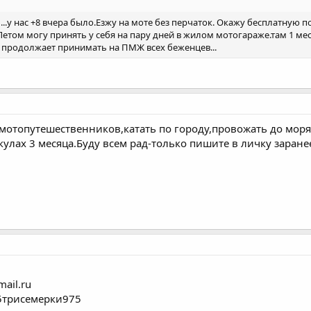
м...у нас +8 вчера было.Езжу на моте без перчаток. Окажу бесплатну
Летом могу принять у себя на пару дней в жилом мотогараже.там 1 ме
 продолжает принимать на ПМЖ всех беженцев...
 мотопутешественников,катать по городу,провожать до мо
улах 3 месяца.Буду всем рад-только пишите в личку заране
ail.ru
5трисемерки975