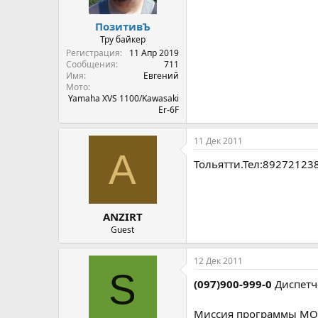
ПозитивЪ
Тру байкер
Регистрация
11 Апр 2019
Сообщения
711
Имя
Евгений
Мото
Yamaha XVS 1100/Kawasaki
Er-6F
11 Дек 2011
A
Тольятти.Тел:89272123
ANZIRT
Guest
12 Дек 2011
S
(097)900-999-0
Диспетч
Миссия программы МОТ