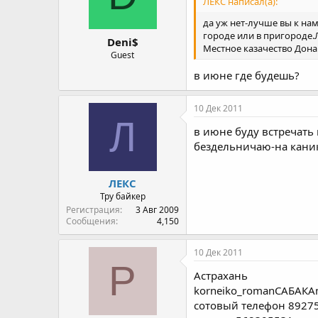
ЛЕКС написал(а):
да уж нет-лучше вы к на
городе или в пригороде.
Deni$
Местное казачество Дона
Guest
в июне где будешь?
10 Дек 2011
Л
в июне буду встречать
бездельничаю-на каник
ЛЕКС
Тру байкер
Регистрация
3 Авг 2009
Сообщения
4,150
10 Дек 2011
Р
Астрахань
korneiko_romanСАБАКАm
сотовый телефон 8927