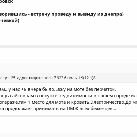
ровск
ворившись - встречу проведу и вывиду из днепра)
ачёвкой)
 тут -25. адрес видите. тел +7 923 6 ноль 1 9(12-1)8
м...у нас +8 вчера было.Езжу на моте без перчаток.
щь сайтовцам в покупке недвижимости в нашем городе или
огараже.там 1 место для мота и кровать.Электричество.До 
на продолжает принимать на ПМЖ всех беженцев...