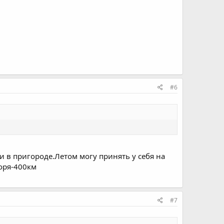
#6
 в пригороде.Летом могу принять у себя на
моря-400км
#7