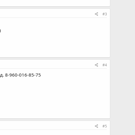
#3
)
#4
д. 8-960-016-85-75
#5