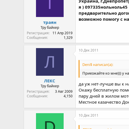
Т
Украина, г.Днепропет
я ) 097335нольноль45
предварительно дого
возможно помогу с н
траян
Тру байкер
Регистрация
11 Апр 2019
Сообщения
1,329
10 Дек 2011
Л
Deni$ написал(а):
Приезжайте ко мне))) у нас
ЛЕКС
да уж нет-лучше вы к на
Тру байкер
Окажу бесплатную помо
Регистрация
3 Авг 2009
пару дней в жилом мот
Сообщения
4,150
Местное казачество До
10 Дек 2011
D