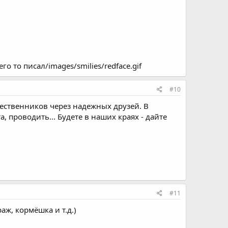
о то писал/images/smilies/redface.gif
#10
шественников через надежных друзей. В
 проводить... Будете в наших краях - дайте
#11
аж, кормёшка и т.д.)