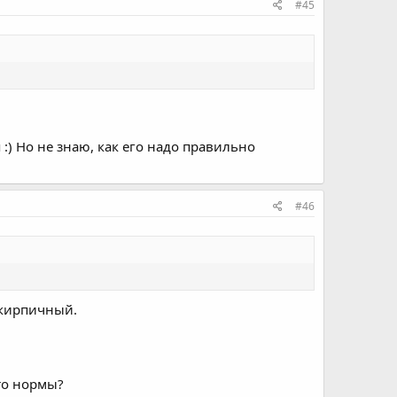
#45
 :) Но не знаю, как его надо правильно
#46
т кирпичный.
 то нормы?