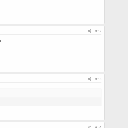
#52
)
#53
#54