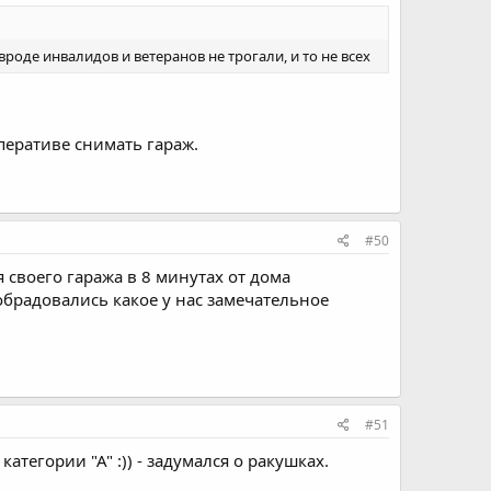
 вроде инвалидов и ветеранов не трогали, и то не всех
перативе снимать гараж.
#50
я своего гаража в 8 минутах от дома
. обрадовались какое у нас замечательное
#51
атегории "А" :)) - задумался о ракушках.