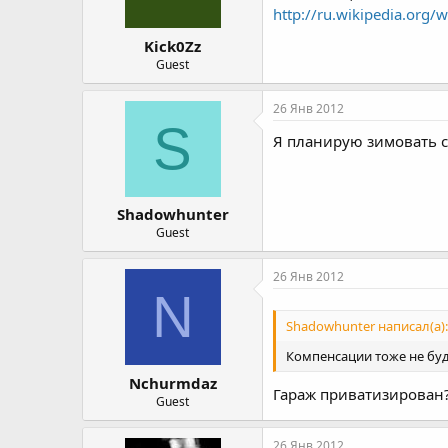
http://ru.wikipedia.or
Kick0Zz
Guest
26 Янв 2012
S
Я планирую зимовать с 
Shadowhunter
Guest
26 Янв 2012
N
Shadowhunter написал(а):
Компенсации тоже не буд
Nchurmdaz
Гараж приватизирован
Guest
26 Янв 2012