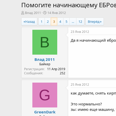
Помогите начинающему ЕБРо
А
Д
Влад 2011
14 Янв 2012
в
а
Назад
1
2
3
4
5
...
12
Вперёд
т
т
о
а
р
н
23 Янв 2012
т
а
В
Да я начинающий еброво
е
ч
м
а
ы
л
а
Влад 2011
Байкер
Регистрация
11 Апр 2019
Сообщения
252
25 Янв 2012
G
как думаете, снять кир
Это нормально?
зы: имею еще машину, т
GreenDark