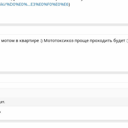
g/wiki/%D0%E0%...E3%E0%F0%E0%E6
)
мотом в квартире :) Мототоксикоз проще проходить будет :
ет.
?