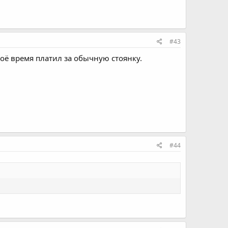
#43
воё время платил за обычную стоянку.
#44