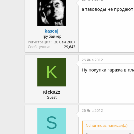
а тазоводы не продают 
kascej
Тру байкер
Регистрация
30 Сен 2007
Сообщения
29,643
26 Янв 2012
K
Ну покупка гаража в пл
Kick0Zz
Guest
26 Янв 2012
S
Nchurmdaz написал(а):