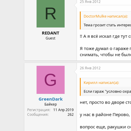
25 Янв 2012
R
DoctorMulke написал(а):
Тема грозит стать интер
REDANT
!! А я всё искал где ту
Guest
Я тоже думал о гараже 
снимать, чтобы не бы
26 Янв 2012
G
Kирилл написал(а):
Если гараж "условно охр
GreenDark
нет, просто во дворе с
Байкер
Регистрация
11 Апр 2019
у нас в районе Перово,
Сообщения
262
вопрос еще, ракушки сн