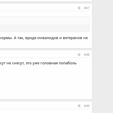
#47
 нормы. А так, вроде инвалидов и ветеранов не
#48
есут не снесут, это уже головная попаболь
#49