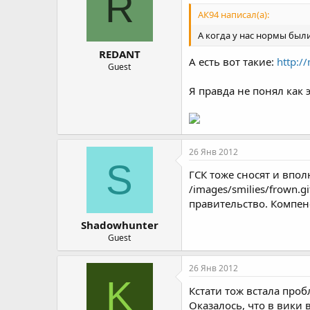
R
АК94 написал(а):
А когда у нас нормы были?
REDANT
А есть вот такие:
http:/
Guest
Я правда не понял как
26 Янв 2012
S
ГСК тоже сносят и впол
/images/smilies/frown.
правительство. Компен
Shadowhunter
Guest
26 Янв 2012
K
Кстати тож встала пробл
Оказалось, что в вики 