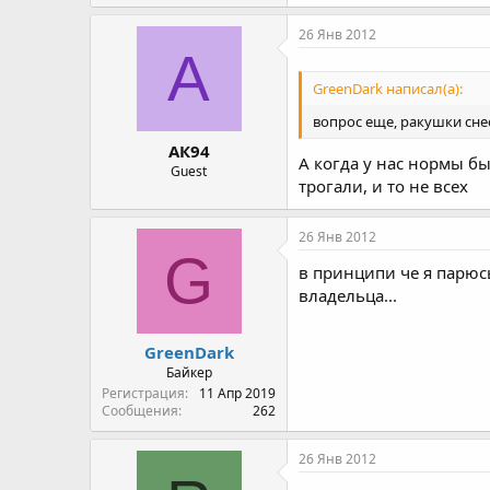
26 Янв 2012
А
GreenDark написал(а):
вопрос еще, ракушки снес
АК94
А когда у нас нормы бы
Guest
трогали, и то не всех
26 Янв 2012
G
в принципи че я парюсь 
владельца...
GreenDark
Байкер
Регистрация
11 Апр 2019
Сообщения
262
26 Янв 2012