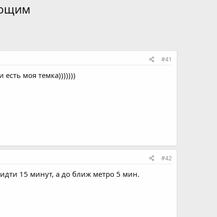
ающим
#41
есть моя темка)))))))
#42
 идти 15 минут, а до ближ метро 5 мин.