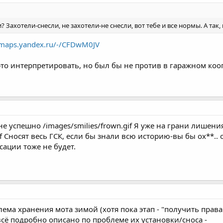
 Захотели-снесли, не захотели-не снесли, вот тебе и все нормы. А так,
/maps.yandex.ru/-/CFDwM0JV
 это интерпретировать, но был бы не против в гаражном коо
не успешно /images/smilies/frown.gif Я уже на грани лишени
gif Сносят весь ГСК, если бы знали всю историю-вы бы ох**.
сации тоже не будет.
ема хранения мота зимой (хотя пока этап - "получить права к
всё подробно описано по проблеме их установки/сноса -