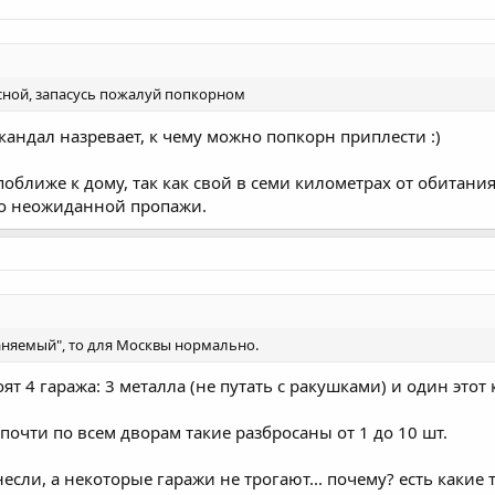
есной, запасусь пожалуй попкорном
т скандал назревает, к чему можно попкорн приплести :)
поближе к дому, так как свой в семи километрах от обитания
ло неожиданной пропажи.
аняемый", то для Москвы нормально.
тоят 4 гаража: 3 металла (не путать с ракушками) и один это
 почти по всем дворам такие разбросаны от 1 до 10 шт.
если, а некоторые гаражи не трогают... почему? есть какие