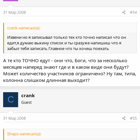
31 Мар 2008
#54
crank написал(а):
Извени но я записывал только тех кто точно написал что он
едит,я думаю выкину список и ты сразуже напишиш что я
забыл тебя записать Главное что ты хочеш поехать
А те кто ТОЧНО едут - они что, Боги, что за несколько
месяцев наперед знают где и в каком виде они будут?
Может количество участников ограничено? Ну там, типа,
колонна слишком длинная выходит?
crank
C
Guest
31 Мар 2008
#55
Shaps написал(а):