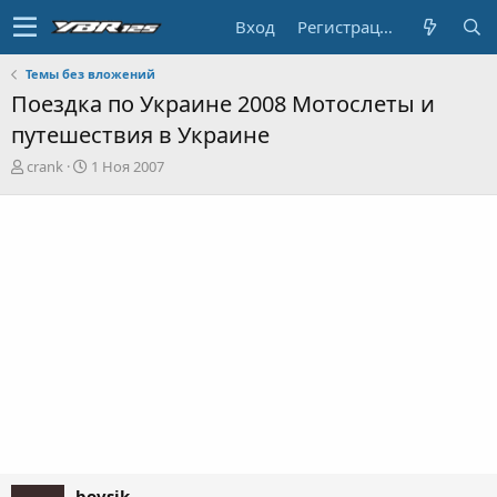
Вход
Регистрация
Темы без вложений
Поездка по Украине 2008 Мотослеты и
путешествия в Украине
А
Д
crank
1 Ноя 2007
в
а
т
т
о
а
р
н
т
а
е
ч
м
а
ы
л
а
bovsik