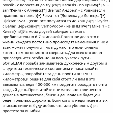
bovsik - с Коростеня до Луцка[*] Katarsis - по Крыму[*] Nii-
san(Женя) - c Алчевск[*] dreifus( Андрей) - c Ровно(если
правильно понял)[*] Forza - от "Донецка до Донецка"[*]
Djeksan35ZX - (если все получится то до конца)[*] Slayder -
с Белай Церькови[*] VerhoVodoV - из ДНЕПРА[*] Mike_1 - с
Киева[/list]Из моих друзей собирается ехать
приблизительно 6-7 экипажей.Понятное дело что в
жизни каждого постоянно происходят изменения и не у
всех может получится, но я думаю что если сильно
хотеть то многое можно свершить.Для всех кто хочет
присоеденится особенно на весь участок пути -
БОЛЬШАЯ прозьба занимайтесь духколесным другом и
следите за техническим состоянием и накатывайте
километры,попробуйте за день пройти 400-500
километров,и решите для себя стоит ли вам в это
ввязыватся, ведь 400-500 км придется проходить почти
каждый день.Просчитайте внимательно количество
денег на путешествие ,бензин дешевле не будет ,он
бедет тольлько дорожать. Если когото недописал в этих
списках пишите буду добовлять или убовлять :) p.s
простите за ошибки.