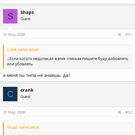
Shaps
S
Guest
31 Мар 2008
#51
crank написал(а):
...Если когото недописал в этих списках пишите буду добовлять
или убовлять
а меня ты типа не знаешь. да?
crank
C
Guest
31 Мар 2008
#52
Shaps написал(а):