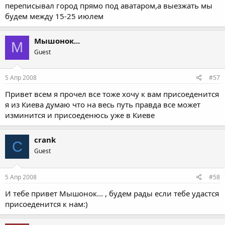
переписывал город прямо под аватаром,а выезжать мы
будем между 15-25 июлем
Мышонок...
М
Guest
5 Апр 2008
#57
Привет всем я прочел все тоже хочу к вам присоеденится
я из Киева думаю что на весь путь правда все может
изминится и присоеденюсь уже в Киеве
crank
C
Guest
5 Апр 2008
#58
И тебе привет Мышонок... , будем рады если тебе удастся
присоеденится к нам:)