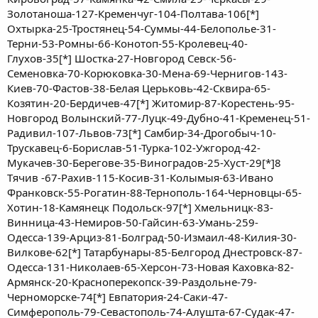
Золотаноша-127-Кременчуг-104-Полтава-106[*]
Охтырка-25-Тростянец-54-Суммы-44-Белополье-31-
Терни-53-Ромны-66-Конотоп-55-Кролевец-40-
Глухов-35[*] Шостка-27-Новгород Севск-56-
Семеновка-70-Корюковка-30-Мена-69-Чернигов-143-
Киев-70-Фастов-38-Белая Церьковь-42-Сквира-65-
Козятин-20-Бердичев-47[*] Житомир-87-Корестень-95-
Новгород Волынский-77-Луцк-49-Дубно-41-Кременец-51-
Радивил-107-Львов-73[*] Самбир-34-Дрогобыч-10-
Трускавец-6-Борислав-51-Турка-102-Ужгород-42-
Мукачев-30-Берегове-35-Виноградов-25-Хуст-29[*]8
Тячив -67-Рахив-115-Косив-31-Колымыя-63-Ивано
Франковск-55-Рогатин-88-Тернополь-164-Черновцы-65-
Хотин-18-Камянецк Подольск-97[*] Хмельницк-83-
Винница-43-Немиров-50-Гайсин-63-Умань-259-
Одесса-139-Арциз-81-Болград-50-Измаил-48-Килия-30-
Вилкове-62[*] Татарбунары-85-Белгород Днестровск-87-
Одесса-131-Николаев-65-Херсон-73-Новая Каховка-82-
Армянск-20-Красноперекопск-39-Раздольне-79-
Черноморске-74[*] Евпатория-24-Саки-47-
Симферополь-79-Севастополь-74-Алушта-67-Судак-47-