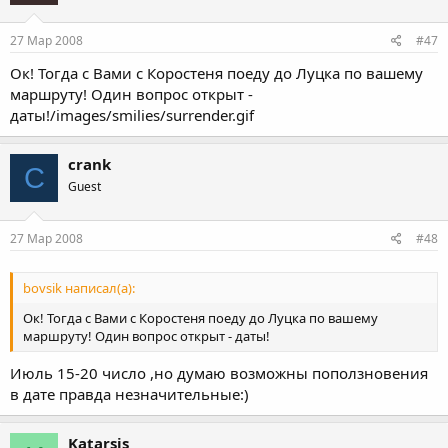
27 Мар 2008
#47
Ок! Тогда с Вами с Коростеня поеду до Луцка по вашему
маршруту! Один вопрос открыт -
даты!/images/smilies/surrender.gif
crank
C
Guest
27 Мар 2008
#48
bovsik написал(а):
Ок! Тогда с Вами с Коростеня поеду до Луцка по вашему
маршруту! Один вопрос открыт - даты!
Июль 15-20 число ,но думаю возможны поползновения
в дате правда незначительные:)
Katarsis