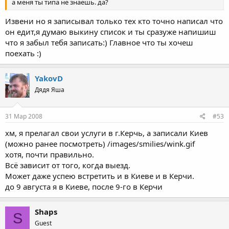
а меня ты типа не знаешь. да?
Извени но я записывал только тех кто точно написал что
он едит,я думаю выкину список и ты сразуже напишиш
что я забыл тебя записать:) Главное что ты хочеш
поехать :)
YakovD
Дядя Яша
31 Мар 2008
#53
хм, я прелагал свои услуги в г.Керчь, а записали Киев
(можно ранее посмотреть) /images/smilies/wink.gif
хотя, почти правильно.
Всё зависит от того, когда выезд.
Может даже успею встретить и в Киеве и в Керчи.
до 9 августа я в Киеве, после 9-го в Керчи
Shaps
S
Guest