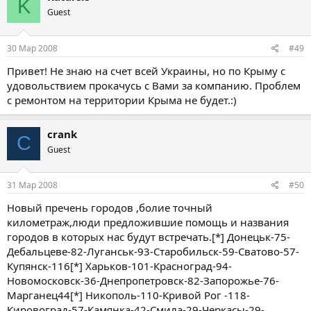
K
Guest
30 Мар 2008
#49
Привет! Не знаю на счет всей Украины, но по Крыму с
удовольствием прокачусь с Вами за компанию. Проблем
с ремонтом на территории Крыма не будет.:)
crank
C
Guest
31 Мар 2008
#50
Новый пречень городов ,болие точный
километраж,люди предложившие помощь и названия
городов в которых нас будут встречать.[*] Донецьк-75-
Дебальцеве-82-Луганськ-93-Старобильск-59-Сватово-57-
Купянск-116[*] Харьков-101-Красноград-94-
Новомосковск-36-Днепропетровск-82-Запорожье-76-
Марганец44[*] Никополь-110-Кривой Рог -118-
Кировоград-57-Камянка-42-Смила-29-Черкасы-29-