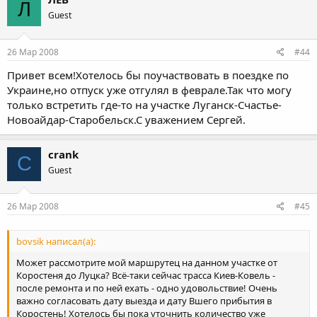
Л
Guest
26 Мар 2008
#44
Привет всем!Хотелось бы поучаствовать в поездке по
Украине,но отпуск уже отгулял в феврале.Так что могу
только встретить где-то на участке Луганск-Счастье-
Новоайдар-Старобельск.С уважением Сергей.
crank
C
Guest
26 Мар 2008
#45
bovsik написал(а):
Может рассмотрите мой маршрутец на данном участке от
Коростеня до Луцка? Всё-таки сейчас трасса Киев-Ковель -
после ремонта и по ней ехать - одно удовольствие! Очень
важно согласовать дату выезда и дату Вшего прибытия в
Коростень! Хотелось бы пока уточнить количество уже