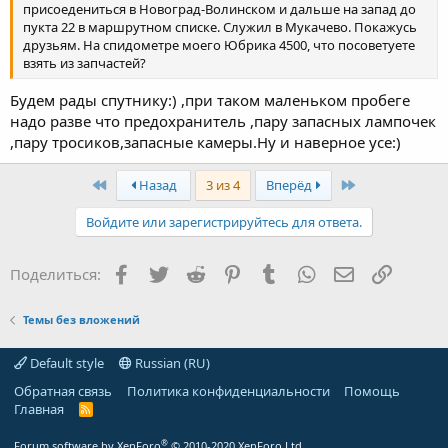
присоедениться в Новоград-Волинском и дальше на запад до
пукта 22 в маршрутном списке. Служил в Мукачево. Покажусь
друзьям. На спидометре моего Юбрика 4500, что посоветуете
взять из запчастей?
Будем рады спутнику:) ,при таком маленьком пробеге
надо разве что предохранитель ,пару запасных лампочек
,пару тросиков,запасные камеры.Ну и наверное усе:)
First
Last
Назад
3 из 4
Вперёд
Войдите или зарегистрируйтесь для ответа.
Facebook
Twitter
Reddit
Pinterest
Tumblr
WhatsApp
Электронная
Ссылка
Поделиться:
Темы без вложений
Default style
Russian (RU)
Обратная связь
Политика конфиденциальности
Помощь
Главная
R
S
S
®
Forum software by XenForo
© 2010-2020 XenForo Ltd.