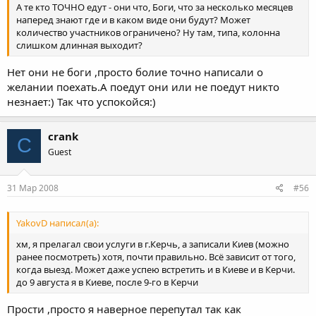
А те кто ТОЧНО едут - они что, Боги, что за несколько месяцев
наперед знают где и в каком виде они будут? Может
количество участников ограничено? Ну там, типа, колонна
слишком длинная выходит?
Нет они не боги ,просто болие точно написали о
желании поехать.А поедут они или не поедут никто
незнает:) Так что успокойся:)
crank
C
Guest
31 Мар 2008
#56
YakovD написал(а):
хм, я прелагал свои услуги в г.Керчь, а записали Киев (можно
ранее посмотреть) хотя, почти правильно. Всё зависит от того,
когда выезд. Может даже успею встретить и в Киеве и в Керчи.
до 9 августа я в Киеве, после 9-го в Керчи
Прости ,просто я наверное перепутал так как