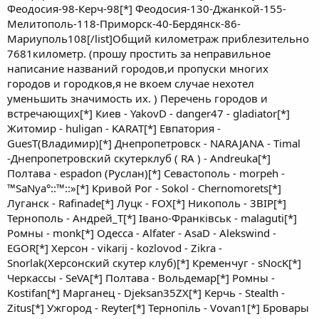
Феодосия-98-Керч-98[*] Феодосия-130-Джанкой-155-
Мелитополь-118-Приморск-40-Бердянск-86-
Мариуполь108[/list]Общий километраж приблезительно
7681километр. (прошу простить за неправильное
написание названий городов,и пропуски многих
городов и городков,я не вкоем случае нехотел
уменьшить значимость их. ) Перечень городов и
встречающих[*] Киев - YakovD - danger47 - gladiator[*]
Житомир - huligan - KARAT[*] Евпатория -
GuesT(Владимир)[*] Днепропетровск - NARAJANA - Timal
-Днепропетровский скутерклуб ( RA ) - Andreuka[*]
Полтава - espadon (Руслан)[*] Севастополь - morpeh -
™SaNya°::™::»[*] Кривой Рог - Sokol - Chernomorets[*]
Луганск - Rafinade[*] Луцк - FOX[*] Никополь - 3BIP[*]
Тернополь - Андрей_Т[*] Івано-Франківськ - malaguti[*]
Ромны - monk[*] Одесса - Alfater - AsaD - Alekswind -
EGOR[*] Херсон - vikarij - kozlovod - Zikra -
Snorlak(Херсонский скутер клуб)[*] Кременчуг - sNocK[*]
Черкассы - SeVA[*] Полтава - Вольдемар[*] Ромны -
Kostifan[*] Марганец - Djeksan35ZX[*] Керчь - Stealth -
Zitus[*] Ужгород - Reyter[*] Тернопiль - Vovan1[*] Бровары