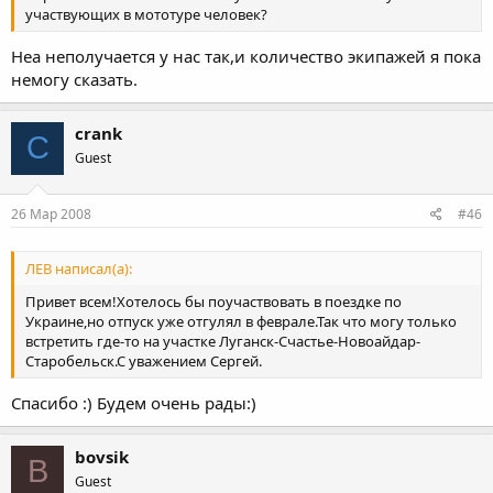
участвующих в мототуре человек?
Неа неполучается у нас так,и количество экипажей я пока
немогу сказать.
crank
C
Guest
26 Мар 2008
#46
ЛЕВ написал(а):
Привет всем!Хотелось бы поучаствовать в поездке по
Украине,но отпуск уже отгулял в феврале.Так что могу только
встретить где-то на участке Луганск-Счастье-Новоайдар-
Старобельск.С уважением Сергей.
Спасибо :) Будем очень рады:)
bovsik
B
Guest