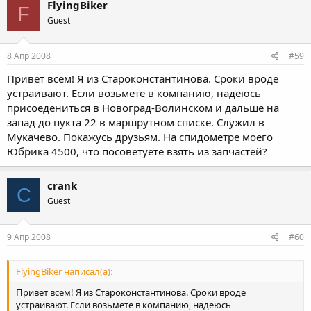
FlyingBiker
F
Guest
8 Апр 2008
#59
Привет всем! Я из Староконстантинова. Сроки вроде
устраивают. Если возьмете в компанию, надеюсь
присоедениться в Новоград-Волинском и дальше на
запад до пукта 22 в маршрутном списке. Служил в
Мукачево. Покажусь друзьям. На спидометре моего
Юбрика 4500, что посоветуете взять из запчастей?
crank
C
Guest
9 Апр 2008
#60
FlyingBiker написал(а):
Привет всем! Я из Староконстантинова. Сроки вроде
устраивают. Если возьмете в компанию, надеюсь