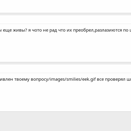
еще живы? я чото не рад что их преобрел,разлазиются по
дивлен твоему вопросу/images/smilies/eek.gif все проверял ш