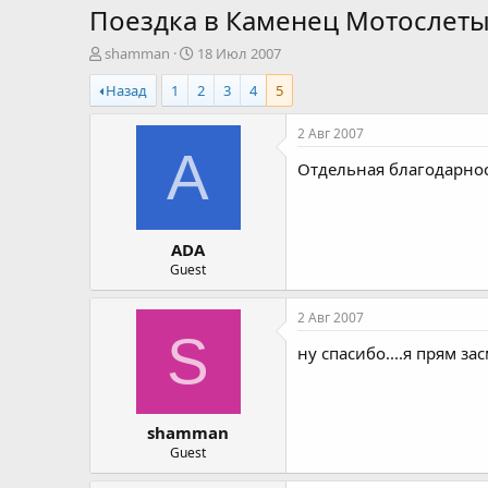
Поездка в Каменец Мотослеты
А
Д
shamman
18 Июл 2007
в
а
Назад
1
2
3
4
5
т
т
о
а
р
н
2 Авг 2007
т
а
A
Отдельная благодарнос
е
ч
м
а
ы
л
а
ADA
Guest
2 Авг 2007
S
ну спасибо....я прям за
shamman
Guest