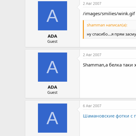
2 Авг 2007
A
/images/smilies/wink.gif 
shamman написал(а):
ну спасибо....я прям зас
ADA
Guest
2 Авг 2007
A
Shamman,а белка таки ж
ADA
Guest
6 Авг 2007
A
Шамановские фотки с 