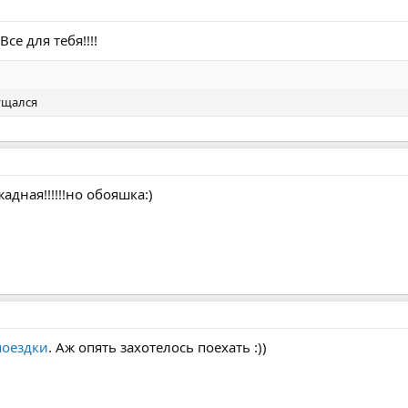
Все для тебя!!!!
мущался
адная!!!!!!но обояшка:)
поездки
. Аж опять захотелось поехать :))