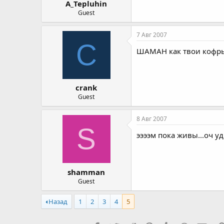
A_Tepluhin
Guest
7 Авг 2007
C
ШАМАН как твои кофры 
crank
Guest
8 Авг 2007
S
ээээм пока живы...оч у
shamman
Guest
Назад
1
2
3
4
5