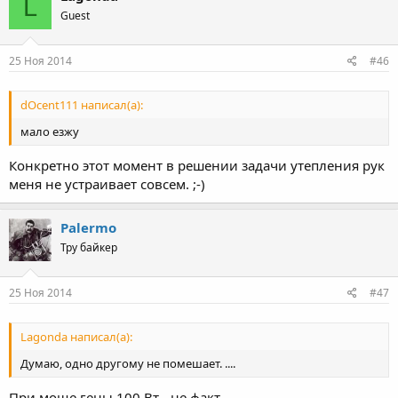
L
Guest
25 Ноя 2014
#46
dOcent111 написал(а):
мало езжу
Конкретно этот момент в решении задачи утепления рук
меня не устраивает совсем. ;-)
Palermo
Тру байкер
25 Ноя 2014
#47
Lagonda написал(а):
Думаю, одно другому не помешает. ....
При моще гены 100 Вт - не факт.