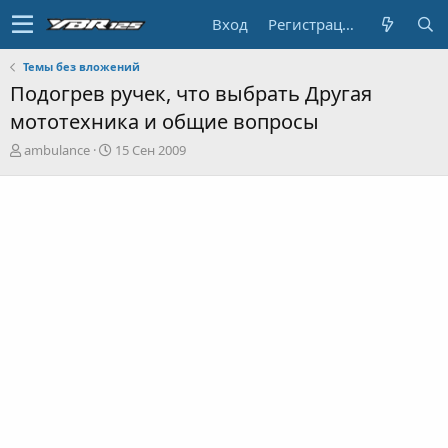
Вход
Регистрация
Темы без вложений
Подогрев ручек, что выбрать Другая
мототехника и общие вопросы
А
Д
ambulance
15 Сен 2009
в
а
т
т
о
а
р
н
т
а
е
ч
м
а
ы
л
а