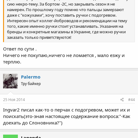
сию некро-тему. За бортом -2С, но закрывать сезон я не
намерен. По прошлому году помню что пальцы замерзают
даже с "кожухами", хочу поставить ручки с подогревом.
Интересен опыт коллег-йоброводов и рекомендации на тему
того, какие именно ручки стоит устанавливать. Указания на
бренды и конкретные магазины в Украине, где можно ручки
заказать только приветствуются!
Ответ по сути .
Ничего не покупаю,ничего не ломается , мало езжу и
терплю.
Palermo
Тру байкер
25 Ноя 2014
#44
Ingvar2 писал как-то о перчах с подогревом, может их и
поискать(это-зная настоящее содержание вопроса:"-Как
доехать до Слоновника?")
Lagonda