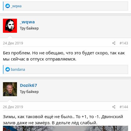
R
_wqwa
e
a
c
_wqwa
t
Тру байкер
i
o
n
s
24 Дек 2019
#143
:
Без проблем. Но не обещаю, что это будет скоро, так как
мы сейчас в отпуск отправляемся.
R
bandana
e
a
c
Dozik67
t
Тру байкер
i
o
n
s
26 Дек 2019
#144
:
Зимы, как таковой ещё не было.. То +1, то -1. Двинский
залив даже не замёрз. В дельте лёд слабый.