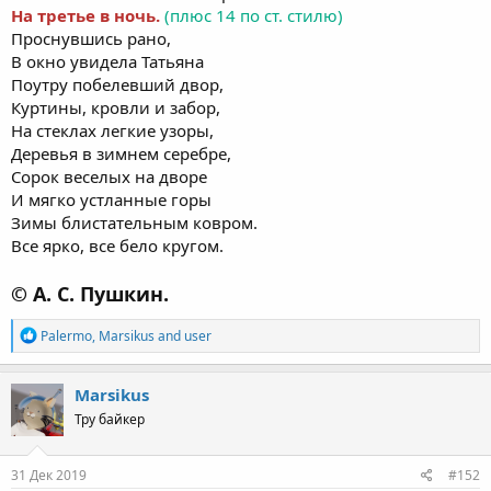
На третье в ночь.
(плюс 14 по ст. стилю)
Проснувшись рано,
В окно увидела Татьяна
Поутру побелевший двор,
Куртины, кровли и забор,
На стеклах легкие узоры,
Деревья в зимнем серебре,
Сорок веселых на дворе
И мягко устланные горы
Зимы блистательным ковром.
Все ярко, все бело кругом.
© А. С. Пушкин.
R
Palermo
,
Marsikus
and
user
e
a
c
Marsikus
t
Тру байкер
i
o
n
s
31 Дек 2019
#152