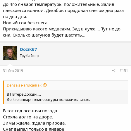
До 4го января температуры положительные. Залив
плескается волной. Декабрь порадовал снегом два раза
на два дня.
Новый год без снега....
Прикидываю какого медведям. Зад в луже.... Тут не до
сна. Сколько шатунов будет шастать....
Dozik67
Тру байкер
31 Дек 2019
#151
Densais написал(а):
В Питере дожди.....
До 4го января температуры положительные.
В тот год осенняя погода
Стояла долго на дворе,
Зимы ждала, ждала природа.
Снег выпал только в январе