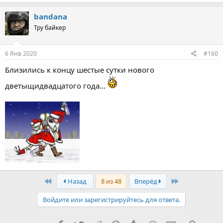
a
c
bandana
t
Тру байкер
i
o
n
s
6 Янв 2020
#160
:
Близились к концу шестые сутки нового
дветыщидвадцатого года...
First
Last
Назад
8 из 48
Вперёд
Войдите или зарегистрируйтесь для ответа.