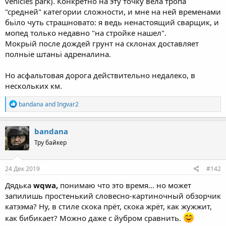
vehicles park). Конкретно на эту точку вела тропа
"средней" категории сложности, и мне на ней временами
бьіло чуть страшновато: я ведь ненастоящий сварщик, и
мопед только недавно "на стройке нашел".
Мокрьій после дождей грунт на склонах доставляет
полньіе штаньі адреналина.
Но асфальтовая дорога действительно недалеко, в
нескольких км.
R
bandana
and
Ingvar2
e
a
c
bandana
t
Тру байкер
i
o
n
s
24 Дек 2019
#142
:
Дядька
wqwa,
понимаю что это время... но может
запилишь простенький словесно-картиночный обзорчик
катээма? Ну, в стиле скока прёт, скока жрёт, как жужжит,
как бибикает? Можно даже с йубром сравнить.