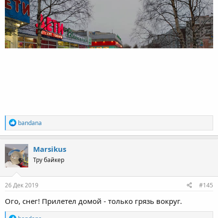
R
bandana
e
a
c
Marsikus
t
Тру байкер
i
o
n
s
26 Дек 2019
#145
:
Ого, снег! Прилетел домой - только грязь вокруг.
R