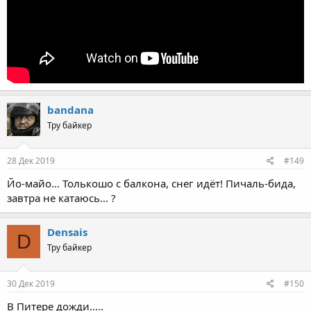
bandana
Тру байкер
28 Дек 2019
#149
Йо-майо... Толькошо с балкона, снег идёт! Пичаль-бида,
завтра не катаюсь... ?
Densais
D
Тру байкер
30 Дек 2019
#150
В Питере дожди.....