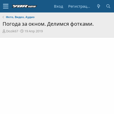
Вход
Регистрация
Фото, Видео, Аудио
Погода за окном. Делимся фотками.
А
Д
Dozik67
19 Апр 2019
в
а
т
т
о
а
р
н
т
а
е
ч
м
а
ы
л
а