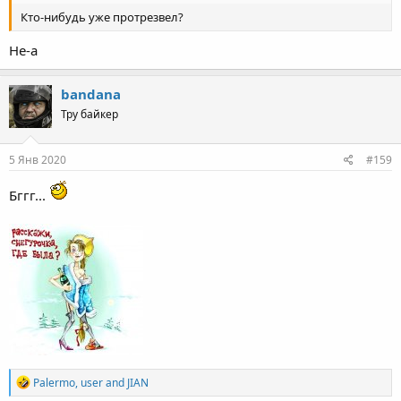
Кто-нибудь уже протрезвел?
Не-а
bandana
Тру байкер
5 Янв 2020
#159
Бггг...
R
Palermo
,
user
and
JIAN
e