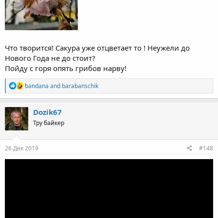
Что творится! Сакура уже отцветает то ! Неужели до
Нового Года не до стоит?
Пойду с горя опять грибов нарву!
R
bandana
and
barabanschik
e
a
c
Dozik67
t
Тру байкер
i
o
n
s
26 Дек 2019
#148
: