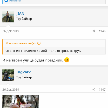
bandana
e
a
c
JIAN
t
Тру байкер
i
o
n
s
26 Дек 2019
#146
:
Marsikus написал(а):
Ого, снег! Прилетел домой - только грязь вокруг.
И на твоей улице будет праздник.
Ingvar2
Тру байкер
26 Дек 2019
#147