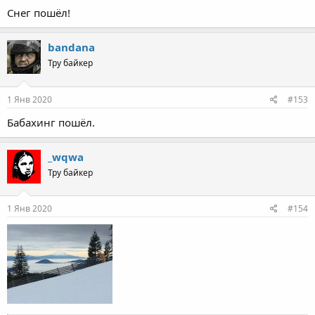
:
Снег пошёл!
bandana
Тру байкер
1 Янв 2020
#153
Бабахинг пошёл.
_wqwa
Тру байкер
1 Янв 2020
#154