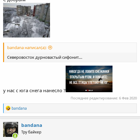
bandana написал(а):
Северовосток дурновастый сифонит....
у нас с юга снега нанесло ?
Последнее редактирование:
6 Фев 2020
R
bandana
e
a
c
bandana
t
Тру байкер
i
o