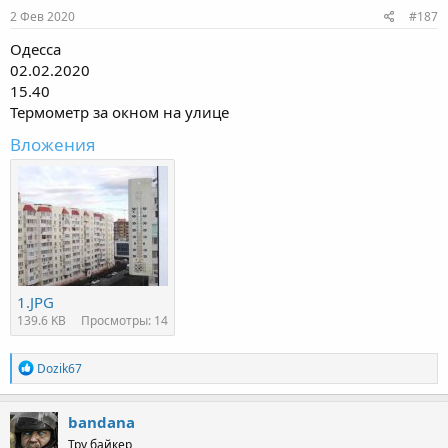
2 Фев 2020
#187
Одесса
02.02.2020
15.40
Термометр за окном на улице
Вложения
1.JPG
139.6 KB
Просмотры: 14
R
Dozik67
e
a
c
bandana
t
Тру байкер
i