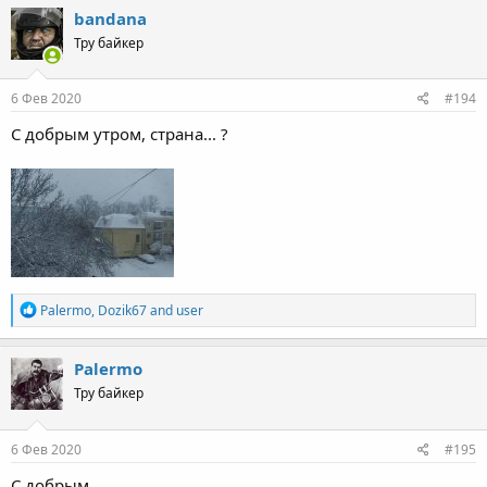
c
bandana
t
Тру байкер
i
o
n
s
6 Фев 2020
#194
:
С добрым утром, страна... ?
R
Palermo
,
Dozik67
and
user
e
a
c
Palermo
t
Тру байкер
i
o
n
s
6 Фев 2020
#195
:
С добрым