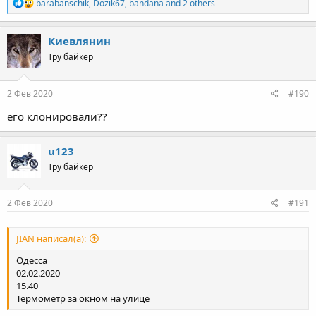
R
barabanschik
,
Dozik67
,
bandana
and 2 others
e
a
c
Киевлянин
t
Тру байкер
i
o
n
s
2 Фев 2020
#190
:
его клонировали??
u123
Тру байкер
2 Фев 2020
#191
JIAN написал(а):
Одесса
02.02.2020
15.40
Термометр за окном на улице