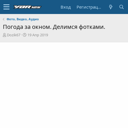
Вход
Регистрация
Фото, Видео, Аудио
Погода за окном. Делимся фотками.
А
Д
Dozik67
19 Апр 2019
в
а
т
т
о
а
р
н
т
а
е
ч
м
а
ы
л
а