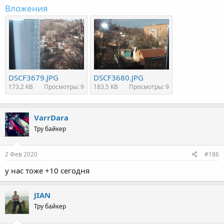
Вложения
DSCF3679.JPG
DSCF3680.JPG
173.2 KB
Просмотры: 9
183.5 KB
Просмотры: 9
VarrDara
Тру байкер
2 Фев 2020
#186
у нас тоже +10 сегодня
JIAN
Тру байкер