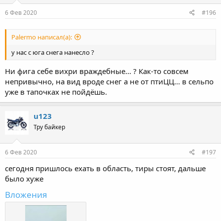
n
s
6 Фев 2020
#196
:
Palermo написал(а):
у нас с юга снега нанесло ?
Ни фига себе вихри враждебные... ? Как-то совсем
непривычно, на вид вроде снег а не от птиЦЦ... в сельпо
уже в тапочках не пойдёшь.
u123
Тру байкер
6 Фев 2020
#197
сегодня пришлось ехать в область, тиры стоят, дальше
было хуже
Вложения