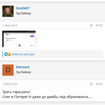
Dozik67
Тру байкер
1 Фев 2020
#182
R
Palermo
and
user
e
a
c
Densais
D
t
Тру байкер
i
o
n
s
1 Фев 2020
#183
:
Трать-тара-рать!
Снег в Питере! И даже до дамбы лёд образовался.....