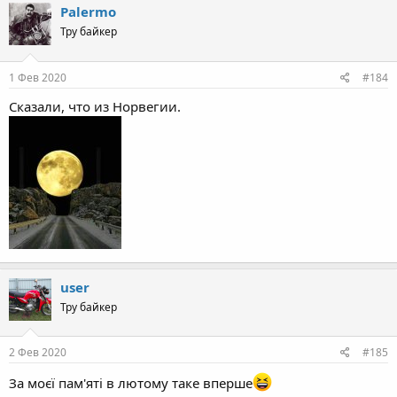
Palermo
Тру байкер
1 Фев 2020
#184
Сказали, что из Норвегии.
user
Тру байкер
2 Фев 2020
#185
За моєї пам'яті в лютому таке вперше