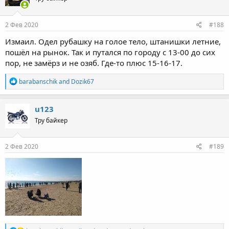
o
n
s
2 Фев 2020
#188
:
Измаил. Одел рубашку на голое тело, штанишки летние,
пошёл на рынок. Так и путался по городу с 13-00 до сих
пор, не замёрз и не озяб. Где-то плюс 15-16-17.
R
barabanschik
and
Dozik67
e
a
c
u123
t
Тру байкер
i
o
n
s
2 Фев 2020
#189
: