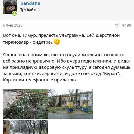
c
bandana
t
Тру байкер
i
o
n
s
6 Фев 2020
#199
:
Вот она, Тимур, прелесть ультразума. Сей шерстяной
тиранозавр - ондатра?
Я канешна понимаю, шо это неудивительно, но как-то
всё равно непривычно. Ибо вчера подснежники, и виды
на прикладную дворовую скульптуру, а сегодня думаешь
за лыжи, коньки, аэросани, и даже снегоход "Буран".
Картинки телефонные прилагаю.