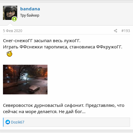
a
c
bandana
t
Тру байкер
i
o
n
s
5 Фев 2020
#193
:
Снег-снежоГГ засыпал весь лужоГГ.
Играть ФФснежки таропимса, становимса ФФкружоГГ.
Северовосток дурновастый сифонит. Представляю, что
сейчас на море делается. Не дай бог...
R
Dozik67
e
a