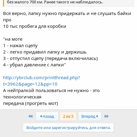
без малого 700 км. Ранее такого не наблюдалось.
Всё верно, лапку нужно придержать и не слушать байки
про
10 тыс пробега для коробки
"на моте
1 - нажал сцепу
2 - легко придавил лапку и держишь
3 - отпустил сцепу (передача включилась)
4 - убрал давление с лапки"
http://ybrclub.com/printthread.php?
t=3962&page=12&pp=10
А нейтралкой пользоваться не нужно - это
технологическая
передача (прогреть мот)
First
Last
Назад
2 из 5
Вперёд
Войдите или зарегистрируйтесь для ответа.