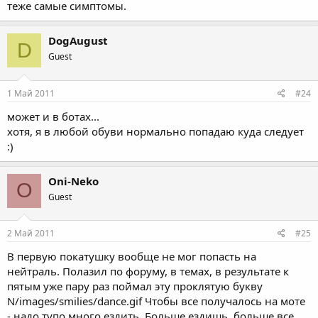
теже самые симптомы.
DogAugust
D
Guest
1 Май 2011
#24
может и в ботах...
хотя, я в любой обуви нормально попадаю куда следует
:)
Oni-Neko
O
Guest
2 Май 2011
#25
В первую покатушку вообще не мог попасть на
нейтраль. Полазил по форуму, в темах, в результате к
пятым уже пару раз поймал эту проклятую букву
N/images/smilies/dance.gif Чтобы все получалось на моте
- надо тупо много ездить. Больше ездишь, больше все