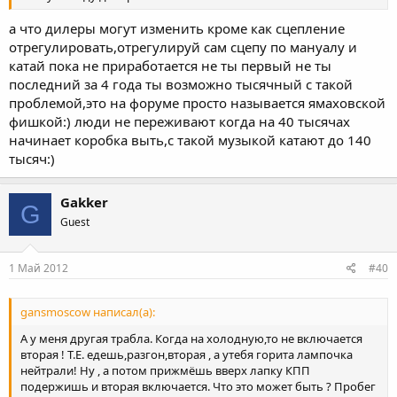
а что дилеры могут изменить кроме как сцепление
отрегулировать,отрегулируй сам сцепу по мануалу и
катай пока не приработается не ты первый не ты
последний за 4 года ты возможно тысячный с такой
проблемой,это на форуме просто называется ямаховской
фишкой:) люди не переживают когда на 40 тысячах
начинает коробка выть,с такой музыкой катают до 140
тысяч:)
Gakker
G
Guest
1 Май 2012
#40
gansmoscow написал(а):
А у меня другая трабла. Когда на холодную,то не включается
вторая ! Т.Е. едешь,разгон,вторая , а утебя горита лампочка
нейтрали! Ну , а потом прижмёшь вверх лапку КПП
подержишь и вторая включается. Что это может быть ? Пробег