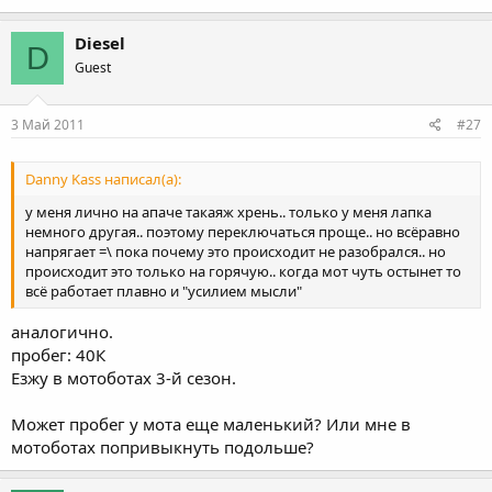
Diesel
D
Guest
3 Май 2011
#27
Danny Kass написал(а):
у меня лично на апаче такаяж хрень.. только у меня лапка
немного другая.. поэтому переключаться проще.. но всёравно
напрягает =\ пока почему это происходит не разобрался.. но
происходит это только на горячую.. когда мот чуть остынет то
всё работает плавно и "усилием мысли"
аналогично.
пробег: 40К
Езжу в мотоботах 3-й сезон.
Может пробег у мота еще маленький? Или мне в
мотоботах попривыкнуть подольше?