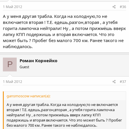
1 Май 2012
#36
А у меня другая трабла. Когда на холодную,то не
включается вторая ! Т.Е. едешь,разгон,вторая , а утебя
горита лампочка нейтрали! Ну , а потом прижмёшь вверх
лапку КПП подержишь и вторая включается. Что это
может быть ? Пробег без малого 700 км. Ранее такого не
наблюдалось.
Роман Корнейко
Р
Guest
1 Май 2012
#37
gansmoscow написал(а):
А у меня другая трабла. Когда на холодную,то не включается
вторая ! Т.Е. едешь,разгон,вторая , а утебя горита лампочка
нейтрали! Ну , а потом прижмёшь вверх лапку КПП
подержишь и вторая включается. Что это может быть ? Пробег
без малого 700 км. Ранее такого не наблюдалось.