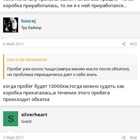
вторую и обратно как-то нечетко переключается, то есть по
коробка приработалась, то ли я к ней приработался...
ощущениям "лапка" плавает между ними(((
kascej
Тру байкер
6 Май 2011
#33
just-a-cat написал(а):
Пробег уже около тыщи (завтра меняю масло после обкатки),
но проблема периодически дает о себе знать
когда пробег будет 10000км,тогда можно судить как
коробка прикаталась,в течении этого пробега
происходит обкатка
silverheart
S
Guest
7 Май 2011
#34