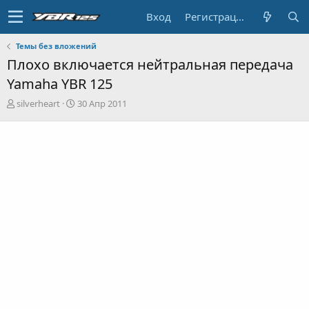
Вход
Регистрация
Темы без вложений
Плохо включается нейтральная передача
Yamaha YBR 125
А
Д
silverheart
30 Апр 2011
в
а
т
т
о
а
р
н
т
а
е
ч
м
а
ы
л
а