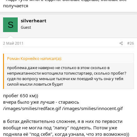
получается
silverheart
S
Guest
2 Май 2011
#26
Роман Корнейко написал(а):
проблема даже наверно не столько в этом сколько в
неприкатанности мотоцикла топикстартаер, сколько пробег?
судя по вопросу меньше тысячи км поездий чуть она у тебя
силой мысли ловиться будет
пробег 650 км))
вчера было уже лучше - стараюсь
/images/smilies/redface.gif /images/smilies/innocent.gif
в ботах действительно сложнее, я в них по первости
вообще не могла под "лапку" подлезть. Потом уже
подняла её "под себя", когда узнала, что это возможно))