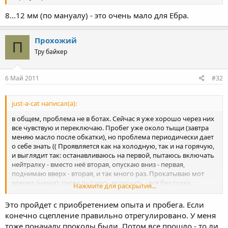
8...12 мм (по мануалу) - это очень мало для Ебра.
Прохожий
П
Тру байкер
6 Май 2011
#32
just-a-cat написал(а):
в общем, проблема не в ботах. Сейчас я уже хорошо через них
все чувствую и переключаю. Пробег уже около тыщи (завтра
меняю масло после обкатки), но проблема периодически дает
о себе знать (( Проявляется как на холодную, так и на горячую,
и выглядит так: останавливаюсь на первой, пытаюсь включать
нейтралку - вместо неё вторая, опускаю вниз - первая,
поднимаю вверх - вторая, и так много раз. Прокатываю мот
вперед (назад), снова пытаюсь включить - всё без толку.
Нажмите для раскрытия...
Выключаю зажигание, включаю, а нейтральная передача все
не включается. В итоге я стартую на светофоре где-то между
Это пройдет с приобретением опыта и пробега. Если
первой и второй и глохну - вообще отличная ситуация (((((( да..
конечно сцепление правильно отрегулировано. У меня
добавлю.. когда нейтральная не включается, то и с первой на
тоже поначалу проколы были. Потом все прошло - то ли