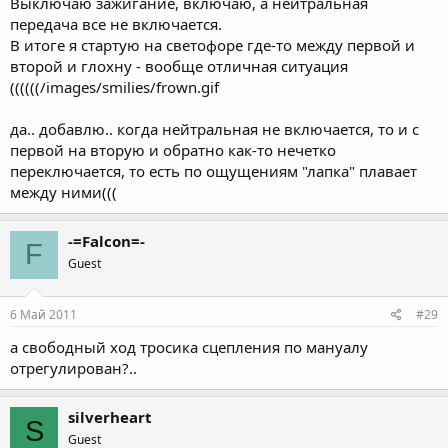
Выключаю зажигание, включаю, а нейтральная
передача все не включается.
В итоге я стартую на светофоре где-то между первой и
второй и глохну - вообще отличная ситуация
((((((/images/smilies/frown.gif
да.. добавлю.. когда нейтральная не включается, то и с
первой на вторую и обратно как-то нечетко
переключается, то есть по ощущениям "лапка" плавает
между ними(((
-=Falcon=-
F
Guest
6 Май 2011
#29
а свободный ход тросика сцепления по мануалу
отрегулирован?..
silverheart
S
Guest