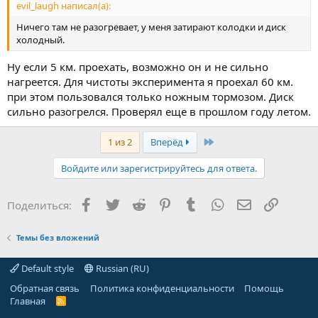
evil_laugh написал(а):
Ничего там не разогревает, у меня затирают колодки и диск
холодный.
Ну если 5 км. проехать, возможно он и не сильно
нагреется. Для чистоты эксперимента я проехал 60 км.
при этом пользовался только ножным тормозом. Диск
сильно разогрелся. Проверял еще в прошлом году летом.
Last
1 из 2
Вперёд
Войдите или зарегистрируйтесь для ответа.
Facebook
Twitter
Reddit
Pinterest
Tumblr
WhatsApp
Электронная
Ссылка
Поделиться:
Темы без вложений
Default style
Russian (RU)
Обратная связь
Политика конфиденциальности
Помощь
Главная
R
S