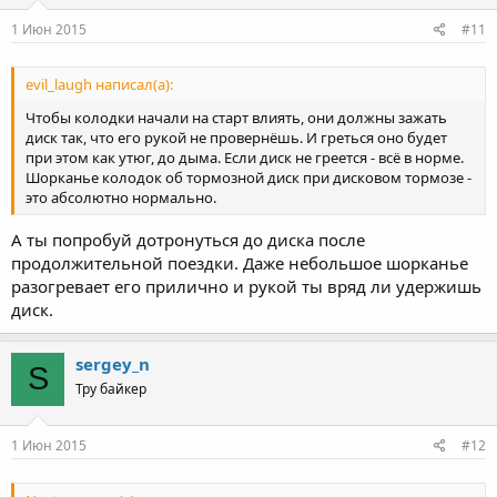
1 Июн 2015
#11
evil_laugh написал(а):
Чтобы колодки начали на старт влиять, они должны зажать
диск так, что его рукой не провернёшь. И греться оно будет
при этом как утюг, до дыма. Если диск не греется - всё в норме.
Шорканье колодок об тормозной диск при дисковом тормозе -
это абсолютно нормально.
А ты попробуй дотронуться до диска после
продолжительной поездки. Даже небольшое шорканье
разогревает его прилично и рукой ты вряд ли удержишь
диск.
sergey_n
S
Тру байкер
1 Июн 2015
#12