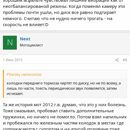
неотбалансированой резины. Когда поменял камеру эти
проблемы почти ушли, но диск все равно подтирает
немного. Считаю что не нудно ничего трогать - на
скорость не влияет:D
Next
N
Мотоциклист
1 Июн 2015
#8
Pitersky написал(а):
колодки переднего тормоза чертят по диску, но не по всему, а
лишь по части, тоесть периодически звук появляется, затем
исчезает.
Та же история мот 2012 г.в. думаю, что это у них болезнь.
Тоже смазывал, пробовал ставить дополнительные
пружинки, но ничего не помогло. Потом взял напильник
и пробежался по железным частям колодок в местах где
соприкасаются с супортом и на другой половине тоже.