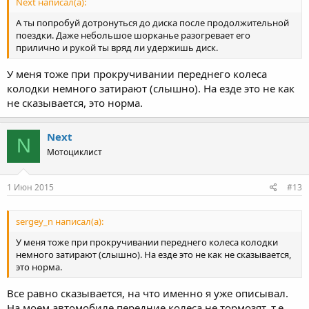
Next написал(а):
А ты попробуй дотронуться до диска после продолжительной
поездки. Даже небольшое шорканье разогревает его
прилично и рукой ты вряд ли удержишь диск.
У меня тоже при прокручивании переднего колеса
колодки немного затирают (слышно). На езде это не как
не сказывается, это норма.
Next
N
Мотоциклист
1 Июн 2015
#13
sergey_n написал(а):
У меня тоже при прокручивании переднего колеса колодки
немного затирают (слышно). На езде это не как не сказывается,
это норма.
Все равно сказывается, на что именно я уже описывал.
На моем автомобиле передние колеса не тормозят, т.е.