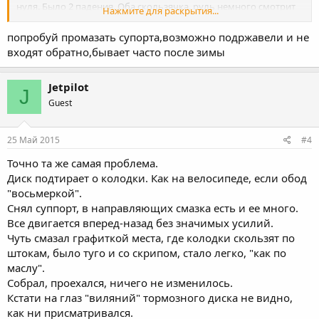
нуля. Было 2 падения. Оба скользячка. руль немного смотрит
Нажмите для раскрытия...
влево.
попробуй промазать супорта,возможно подржавели и не
входят обратно,бывает часто после зимы
Jetpilot
J
Guest
25 Май 2015
#4
Точно та же самая проблема.
Диск подтирает о колодки. Как на велосипеде, если обод
"восьмеркой".
Снял суппорт, в направляющих смазка есть и ее много.
Все двигается вперед-назад без значимых усилий.
Чуть смазал графиткой места, где колодки скользят по
штокам, было туго и со скрипом, стало легко, "как по
маслу".
Собрал, проехался, ничего не изменилось.
Кстати на глаз "виляний" тормозного диска не видно,
как ни присматривался.