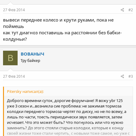
27 Фев 2014
#2
вывеси переднее колесо и крути руками, пока не
поймешь
как тут диагноз поставишь на расстоянии без бабки-
колдуньи?
ВОВАНЫЧ
В
Тру байкер
27 Фев 2014
#3
Pitersky написал(а):
Доброго времени суток, дорогие форумчане! Я вожу ybr 125
уже 3 сезон и...возникла сие проблема: не зажимая тормоза
колодки переднего тормоза чертят по диску, но не по всему, а
лишь по части, тоесть периодически звук появляется, затем
исчезает. Что это может быть? Что погнулось или что нужно
заменить? До этого стояли старые колодки, которые к концу
своей жизни тоже стали чертить, с новыми тоже самое, но уже с