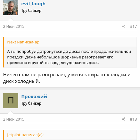
evil_laugh
Тру байкер
2 Июн 2015
#17
Next написал(а):
А ты попробуй дотронуться до диска после продолжительной
поездки. Даже небольшое шорканье разогревает его
прилично и рукой ты вряд ли удержишь диск.
Ничего там не разогревает, у меня затирают колодки и
диск холодный.
Прохожий
П
Тру байкер
2 Июн 2015
#18
Jetpilot написал(а):