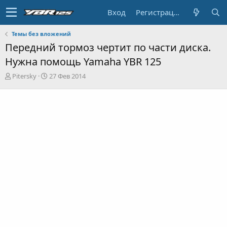
Вход
Регистрация
Темы без вложений
Передний тормоз чертит по части диска.
Нужна помощь Yamaha YBR 125
А
Д
Pitersky
27 Фев 2014
в
а
т
т
о
а
р
н
т
а
е
ч
м
а
ы
л
а