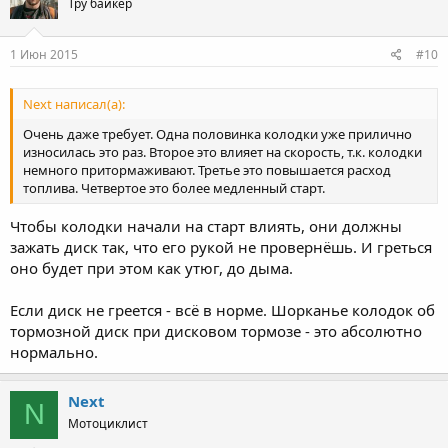
Тру байкер
1 Июн 2015
#10
Next написал(а):
Очень даже требует. Одна половинка колодки уже прилично
износилась это раз. Второе это влияет на скорость, т.к. колодки
немного притормаживают. Третье это повышается расход
топлива. Четвертое это более медленный старт.
Чтобы колодки начали на старт влиять, они должны
зажать диск так, что его рукой не провернёшь. И греться
оно будет при этом как утюг, до дыма.
Если диск не греется - всё в норме. Шорканье колодок об
тормозной диск при дисковом тормозе - это абсолютно
нормально.
Next
N
Мотоциклист