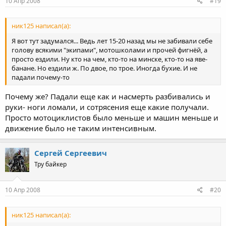
10 Апр 2008
#19
ник125 написал(а):
Я вот тут задумался... Ведь лет 15-20 назад мы не забивали себе
голову всякими "экипами", мотошколами и прочей фигнёй, а
просто ездили. Ну кто на чем, кто-то на минске, кто-то на яве-
банане. Но ездили ж. По двое, по трое. Иногда бухие. И не
падали почему-то
Почему же? Падали еще как и насмерть разбивались и
руки- ноги ломали, и сотрясения еще какие получали.
Просто мотоциклистов было меньше и машин меньше и
движение было не таким интенсивным.
Сергей Сергеевич
Тру байкер
10 Апр 2008
#20
ник125 написал(а):