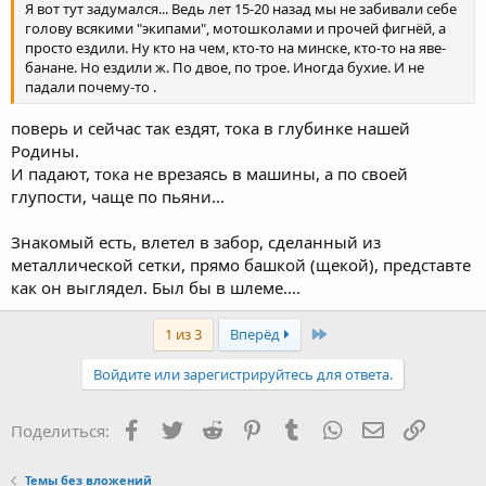
Я вот тут задумался... Ведь лет 15-20 назад мы не забивали себе
голову всякими "экипами", мотошколами и прочей фигнёй, а
просто ездили. Ну кто на чем, кто-то на минске, кто-то на яве-
банане. Но ездили ж. По двое, по трое. Иногда бухие. И не
падали почему-то .
поверь и сейчас так ездят, тока в глубинке нашей
Родины.
И падают, тока не врезаясь в машины, а по своей
глупости, чаще по пьяни...
Знакомый есть, влетел в забор, сделанный из
металлической сетки, прямо башкой (щекой), представте
как он выглядел. Был бы в шлеме....
Last
1 из 3
Вперёд
Войдите или зарегистрируйтесь для ответа.
Facebook
Twitter
Reddit
Pinterest
Tumblr
WhatsApp
Электронная
Ссылка
Поделиться:
Темы без вложений