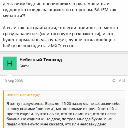
день вижу бедняг, вцепившихся в руль машины и
судорожно оглядывающихся по сторонам. ЗАЧЕМ так
мучаться?!
А если так настраиваться, что если новичок, то можно
сразу завалиться (или того хуже разложиться), и это
будет нормальным... нунафиг, лучше тогда вообще к
байку не подходить. ИМХО, ессно.
Небесный Тихоход
Н
Guest
10 Апр 2008
#14
ник125 написал(а):
Я вот тут задумался... Ведь лет 15-20 назад мы не забивали себе
голову всякими "экипами", мотошколами и прочей фигнёй, а
просто ездили. Ну кто на чем, кто-то на минске, кто-то на яве-
банане. Но ездили ж. По двое, по трое. Иногда бухие. И не
падали почему-то Мне кажется, что или человеку дано