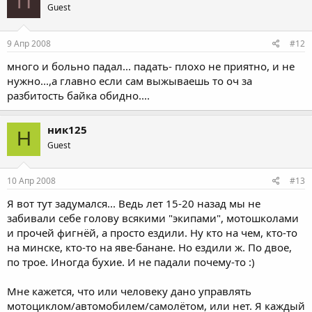
П
Guest
9 Апр 2008
#12
много и больно падал... падать- плохо не приятно, и не
нужно...,а главно если сам выжываешь то оч за
разбитость байка обидно....
ник125
Н
Guest
10 Апр 2008
#13
Я вот тут задумался... Ведь лет 15-20 назад мы не
забивали себе голову всякими "экипами", мотошколами
и прочей фигнёй, а просто ездили. Ну кто на чем, кто-то
на минске, кто-то на яве-банане. Но ездили ж. По двое,
по трое. Иногда бухие. И не падали почему-то :)
Мне кажется, что или человеку дано управлять
мотоциклом/автомобилем/самолётом, или нет. Я каждый