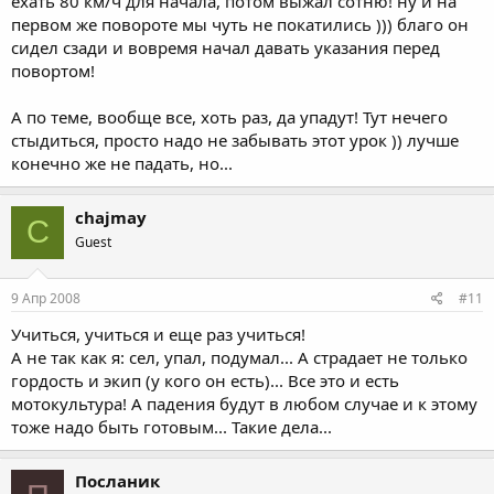
ехать 80 км/ч для начала, потом выжал сотню! ну и на
первом же повороте мы чуть не покатились ))) благо он
сидел сзади и вовремя начал давать указания перед
повортом!
А по теме, вообще все, хоть раз, да упадут! Тут нечего
стыдиться, просто надо не забывать этот урок )) лучше
конечно же не падать, но...
chajmay
C
Guest
9 Апр 2008
#11
Учиться, учиться и еще раз учиться!
А не так как я: сел, упал, подумал... А страдает не только
гордость и экип (у кого он есть)... Все это и есть
мотокультура! А падения будут в любом случае и к этому
тоже надо быть готовым... Такие дела...
Посланик