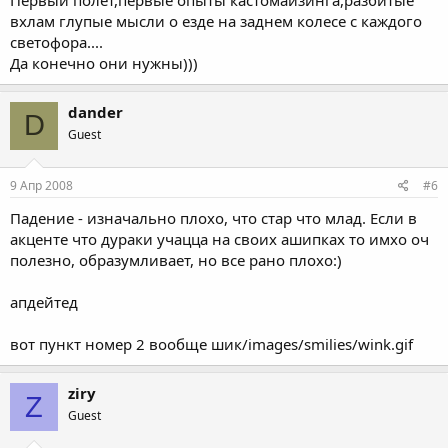
вхлам глупые мысли о езде на заднем колесе с каждого
светофора....
Да конечно они нужны)))
dander
D
Guest
9 Апр 2008
#6
Падение - изначально плохо, что стар что млад. Если в
акценте что дураки учацца на своих ашипках то имхо оч
полезно, образумливает, но все рано плохо:)
апдейтед
вот пункт номер 2 вообще шик/images/smilies/wink.gif
ziry
Z
Guest