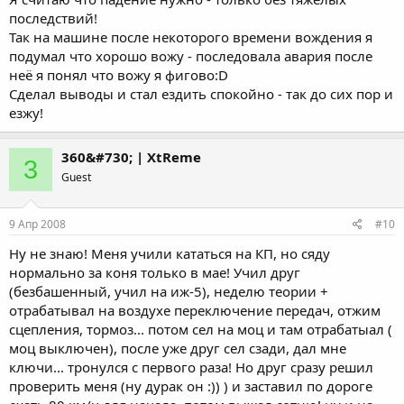
последствий!
Так на машине после некоторого времени вождения я
подумал что хорошо вожу - последовала авария после
неё я понял что вожу я фигово:D
Сделал выводы и стал ездить спокойно - так до сих пор и
езжу!
360&#730; | XtReme
3
Guest
9 Апр 2008
#10
Ну не знаю! Меня учили кататься на КП, но сяду
нормально за коня только в мае! Учил друг
(безбашенный, учил на иж-5), неделю теории +
отрабатывал на воздухе переключение передач, отжим
сцепления, тормоз... потом сел на моц и там отрабатыал (
моц выключен), после уже друг сел сзади, дал мне
ключи... тронулся с первого раза! Но друг сразу решил
проверить меня (ну дурак он :)) ) и заставил по дороге