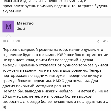
пластика итд) И если ты человек разумный, и
проанализируешь причину падения, то на трассе будешь
акуратней.
Маестро
М
Guest
10 Апр 2008
#17
Пересев с широкой резины на юбр, наивно думал, что
сцепление будет то же самое. ЮБР ошибок в торможении
не прощает. Упал, почти без последствий. Сделал
выводы. Временно отказался от ручного тормоза, учился
тормозить задним, но не в юз, а дозированно. Теперь
подтормаживаю задним, нагружая переднюю вилку и
сразу добавляю передним. ИМХО для асфальта. Для
других покрытий методики разнятся.
Не упал бы, выводов никаких небыло ... и летел бы не на
20 км\час, как летел, а на гораздо более высокой
скорости .. с гораздо более печальными последствиями ..
)))