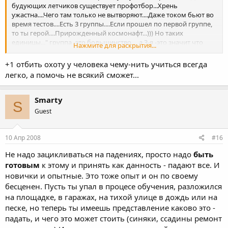
будующих летчиков существует профотбор...Хрень
ужастна....Чего там только не вытворяют....Даже током бьют во
время тестов....Есть 3 группы....Если прошел по первой группе,
то ты герой....Прирожденный космонафт...))) Но таких
единицы..." группа -это большинство..., а 3-я -это значит что
Нажмите для раскрытия...
человек не сможет в принципе летать......Так вот...Был у нас
малый...Он еле -еле на 2 группу сдал...Но летать хотел
+1 отбить охоту у человека чему-нить учиться всегда
безумно...По ночам после отбоя бывало в дальнем коридоре
легко, а помочь не всякий сможет...
посадку отрабатывал....И очень скромный был...Шифровался.....
Так вот на полетах он не уложился в те часы которые отведены
для обучения.....То есть подлежал списанию......А инструктор
Smarty
S
видел как он стараеться....Так вот инструктор ( А инструктора
Guest
тоже должны налетывать на классность) свои часы еме
посвящал....Втихую ...Летали до посинения....Так вот в
результате парень вылетел......И в один прекрасный день
10 Апр 2008
#16
прилетает борт ИЛ-76 ....Крмандующий округом....И из
самолета машину выкатывают....Вызывают инструктора....И
Не надо зацикливаться на падениях, просто надо
быть
командующий дарит ему машину...И говорит: Спасибо
готовым
к этому и принять как данность - падают все. И
огромное за сына...Все в шоке были....Вот так вот....Теперб этот
новички и опытные. Это тоже опыт и он по своему
паронишка полковник...Командует полком.....Я это к
бесценен. Пусть ты упал в процесе обучения, разложился
чему....Если есть большущее желании, то всего можно
на площадке, в гаражах, на тихой улице в дождь или на
добиться при условии что рчдом будут ЛЮДИ!!!
песке, но теперь ты имеешь представление каково это -
падать, и чего это может стоить (синяки, ссадины ремонт