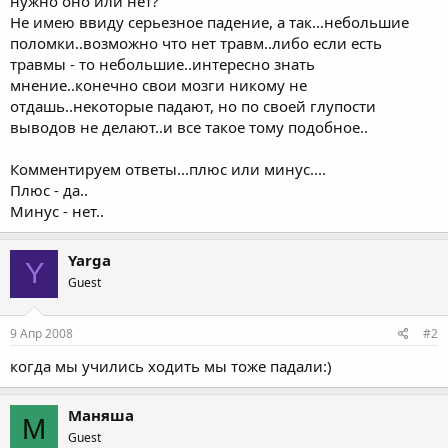
нужно оно или нет?
Не имею ввиду серьезное падение, а так...небольшие
поломки..возможно что нет травм..либо если есть
травмы - то небольшие..интересно знать
мнение..конечно свои мозги никому не
отдашь..некоторые падают, но по своей глупости
выводов не делают..и все такое тому подобное..
Комментируем ответы...плюс или минус....
Плюс - да..
Минус - нет..
Yarga
Y
Guest
9 Апр 2008
#2
когда мы учились ходить мы тоже падали:)
Маняша
М
Guest