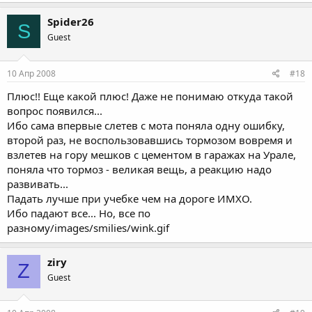
Spider26
S
Guest
10 Апр 2008
#18
Плюс!! Еще какой плюс! Даже не понимаю откуда такой
вопрос появился...
Ибо сама впервые слетев с мота поняла одну ошибку,
второй раз, не воспользовавшись тормозом вовремя и
взлетев на гору мешков с цементом в гаражах на Урале,
поняла что тормоз - великая вещь, а реакцию надо
развивать...
Падать лучше при учебке чем на дороге ИМХО.
Ибо падают все... Но, все по
разному/images/smilies/wink.gif
ziry
Z
Guest