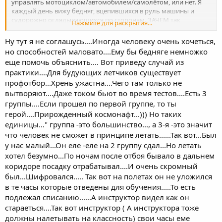
управлять мотоциклом/автомобилем/самолётом, или нет. Я
каждый день вижу бедняг, вцепившихся в руль машины и
судорожно оглядывающихся по сторонам. ЗАЧЕМ так
Нажмите для раскрытия...
мучаться?! А если так настраиваться, что если новичок, то
можно сразу завалиться (или того хуже разложиться), и это
Ну тут я не соглашусь....Иногда человеку очень хочеться,
будет нормальным... нунафиг, лучше тогда вообще к байку не
но способностей маловато....Ему бы бедняге немножко
подходить. ИМХО, ессно.
еще помочь объяснить.... Вот приведу случай из
практики....Для будующих летчиков существует
профотбор...Хрень ужастна....Чего там только не
вытворяют....Даже током бьют во время тестов....Есть 3
группы....Если прошел по первой группе, то ты
герой....Прирожденный космонафт...))) Но таких
единицы..." группа -это большинство..., а 3-я -это значит
что человек не сможет в принципе летать......Так вот...Был
у нас малый...Он еле -еле на 2 группу сдал...Но летать
хотел безумно...По ночам после отбоя бывало в дальнем
коридоре посадку отрабатывал....И очень скромный
был...Шифровался..... Так вот на полетах он не уложился
в те часы которые отведены для обучения.....То есть
подлежал списанию......А инструктор видел как он
стараеться....Так вот инструктор ( А инструктора тоже
должны налетывать на классность) свои часы еме