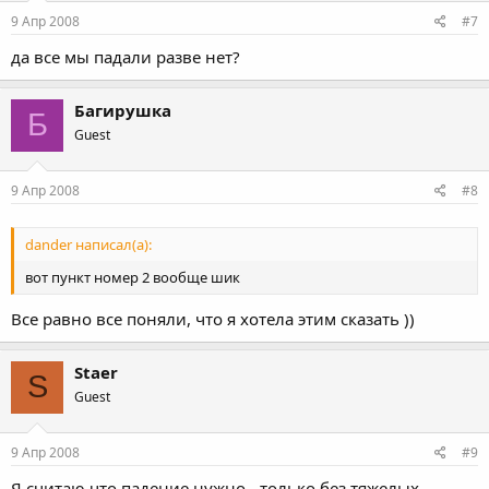
9 Апр 2008
#7
да все мы падали разве нет?
Багирушка
Б
Guest
9 Апр 2008
#8
dander написал(а):
вот пункт номер 2 вообще шик
Все равно все поняли, что я хотела этим сказать ))
Staer
S
Guest
9 Апр 2008
#9
Я считаю что падение нужно - только без тяжелых