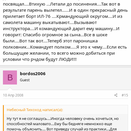
посвящал....Втихую ...Летали до посинения....Так вот в
результате парень вылетел......И в один прекрасный день
прилетает борт ИЛ-76 ....Крмандующий округом....И из
самолета машину выкатывают....Вызывают
инструктора....И командующий дарит ему машину...И
говорит: Спасибо огромное за сына...Все в шоке
были....Вот так вот....Теперб этот паронишка
полковник...Командует полком.....Я это к чему....Если есть
большущее желании, то всего можно добиться при
условии что рчдом будут ЛЮДИ!!!
bordos2006
B
Guest
10 Апр 2008
#15
Небесный Тихоход написал(а):
Ну тут я не соглашусь....Иногда человеку очень хочеться, но
способностей маловато....Ему бы бедняге немножко еще
помочь объяснить.... Вот приведу случай из практики....Для