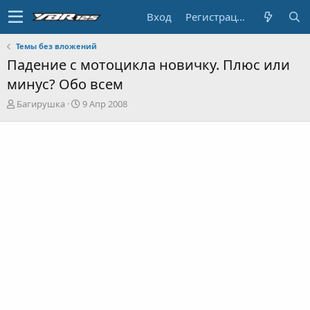
Вход
Регистрация
Темы без вложений
Падение с мотоцикла новичку. Плюс или
минус? Обо всем
А
Д
Багирушка
9 Апр 2008
в
а
т
т
о
а
р
н
т
а
е
ч
м
а
ы
л
а