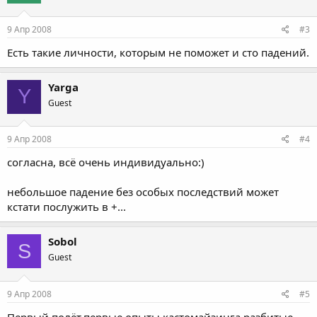
9 Апр 2008
#3
Есть такие личности, которым не поможет и сто падений.
Yarga
Y
Guest
9 Апр 2008
#4
согласна, всё очень индивидуально:)
небольшое падение без особых последствий может
кстати послужить в +...
Sobol
S
Guest
9 Апр 2008
#5
Первый полёт,первые опыты кастомайзинга,разбитые