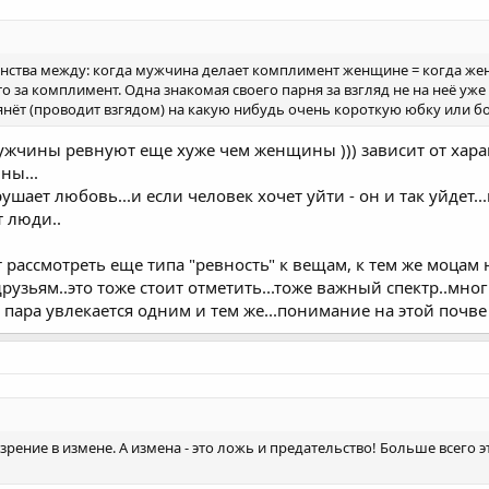
венства между: когда мужчина делает комплимент женщине = когда 
что за комплимент. Одна знакомая своего парня за взгляд не на неё у
нёт (проводит взгядом) на какую нибудь очень короткую юбку или б
ужчины ревнуют еще хуже чем женщины ))) зависит от харак
ны...
ушает любовь...и если человек хочет уйти - он и так уйдет..
т люди..
т рассмотреть еще типа "ревность" к вещам, к тем же моца
друзьям..это тоже стоит отметить...тоже важный спектр..мно
 пара увлекается одним и тем же...понимание на этой почве 
дозрение в измене. А измена - это ложь и предательство! Больше всег