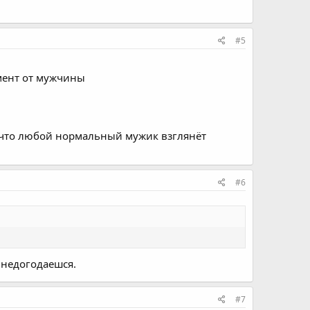
#5
мент от мужчины
ю что любой нормальный мужик взглянёт
#6
и недогодаешся.
#7