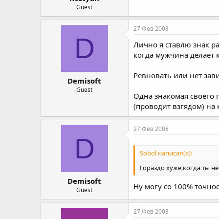
Guest
27 Фев 2008
D
Лично я ставлю знак р
когда мужчина делает
Ревновать или нет зави
Demisoft
Guest
Одна знакомая своего 
(проводит взгядом) на
27 Фев 2008
D
Sobol написал(а):
Гораздо хуже,когда ты не
Demisoft
Ну могу со 100% точнос
Guest
27 Фев 2008