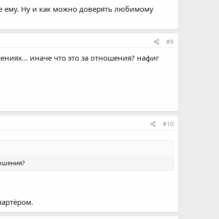
е ему. Ну и как можно доверять любимому
#9
шениях... иначе что это за отношения? нафиг
#10
ношения?
партёром.