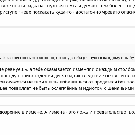
на уже почти..мдаааа...нужная темка я думаю...тем более - к
приступе гневе поскакать куда-то - достаточно чревато опа
о лёгкая ревность это хорошо, но когда тебя ревнуют к каждому столбу,
не ревнуешь. а тебе оказывается изменяли с каждым столбо
 поводу происхождения дитятки,как следствие нервы и плохо
ов окажется не твоим и ты избавишься от предателя без пос
шее,позволяет не быть ослеплённым идиотом с щенячьими 
подозрение в измене. А измена - это ложь и предательство! 