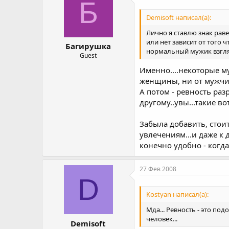
Б
Demisoft написал(а):
Лично я ставлю знак ра
или нет зависит от того 
Багирушка
нормальный мужик взгля
Guest
Именно....некоторые м
женщины, ни от мужчи
А потом - ревность разр
другому..увы...такие во
Забыла добавить, стои
увлечениям...и даже к 
конечно удобно - когда
27 Фев 2008
D
Kostyan написал(а):
Мда... Ревность - это по
человек...
Demisoft