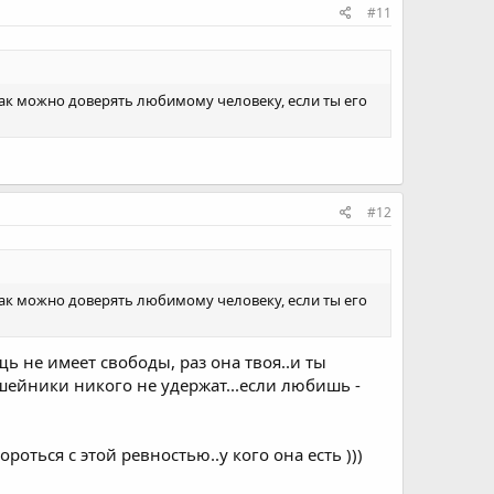
#11
как можно доверять любимому человеку, если ты его
#12
как можно доверять любимому человеку, если ты его
щь не имеет свободы, раз она твоя..и ты
ошейники никого не удержат...если любишь -
роться с этой ревностью..у кого она есть )))