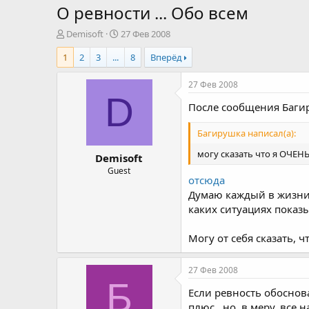
О ревности ... Обо всем
А
Д
Demisoft
27 Фев 2008
в
а
1
2
3
...
8
Вперёд
т
т
о
а
р
н
27 Фев 2008
т
а
D
После сообщения Баги
е
ч
м
а
ы
л
Багирушка написал(а):
а
могу сказать что я ОЧЕН
Demisoft
Guest
отсюда
Думаю каждый в жизни 
каких ситуациях показы
Могу от себя сказать, ч
27 Фев 2008
Б
Если ревность обоснова
плюс...но, в меру, все 