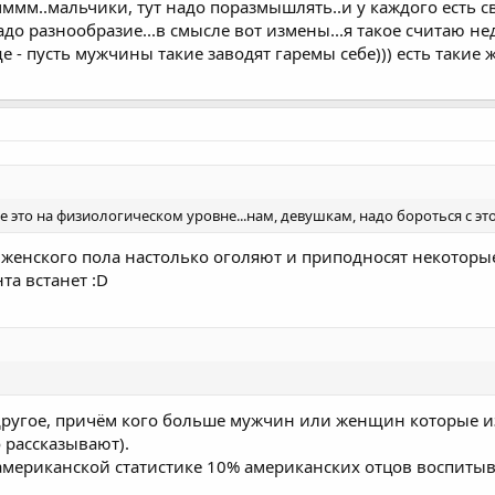
..мммм..мальчики, тут надо поразмышлять..и у каждого есть
надо разнообразие...в смысле вот измены...я такое считаю 
е - пусть мужчины такие заводят гаремы себе))) есть такие 
все это на физиологическом уровне...нам, девушкам, надо бороться с эт
женского пола настолько оголяют и приподносят некоторые 
та встанет :D
 другое, причём кого больше мужчин или женщин которые и
 рассказывают).
американской статистике 10% американских отцов воспитыва