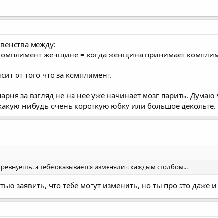
авенства между:
 комплимент женщине = когда женщина принимает компли
сит от того что за комплимент.
парня за взгляд не на неё уже начинает мозг парить. Дума
 какую нибудь очень короткую юбку или большое декольте.
 ревнуешь. а тебе оказывается изменяли с каждым столбом...
тью заявить, что тебе могут изменить, но ты про это даже 