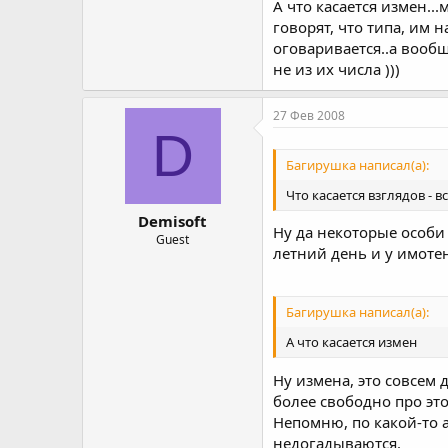
А что касается измен.
говорят, что типа, им 
оговаривается..а вообщ
не из их числа )))
27 Фев 2008
D
Багирушка написал(а):
Что касается взглядов - 
Demisoft
Ну да некоторые особи 
Guest
летний день и у имотен
Багирушка написал(а):
А что касается измен
Ну измена, это совсем
более свободно про это
Непомню, по какой-то 
недогадываются.