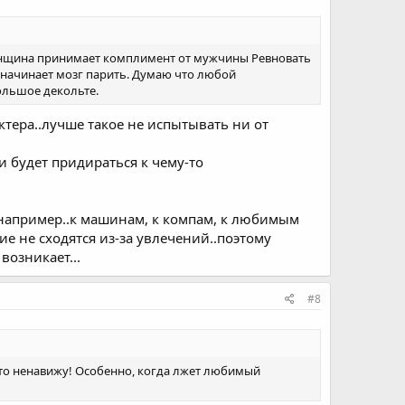
женщина принимает комплимент от мужчины Ревновать
же начинает мозг парить. Думаю что любой
ольшое декольте.
тера..лучше такое не испытывать ни от
.и будет придираться к чему-то
м например..к машинам, к компам, к любимым
гие не сходятся из-за увлечений..поэтому
возникает...
#8
о это ненавижу! Особенно, когда лжет любимый