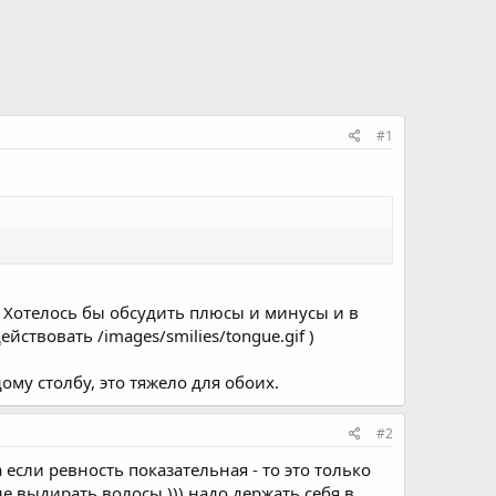
#1
. Хотелось бы обсудить плюсы и минусы и в
ствовать /images/smilies/tongue.gif )
дому столбу, это тяжело для обоих.
#2
 если ревность показательная - то это только
и не выдирать волосы ))) надо держать себя в