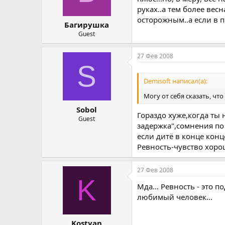
руках..а тем более вес
осторожным..а если в 
Багирушка
Guest
27 Фев 2008
S
Demisoft написал(а):
Могу от себя сказать, чт
Sobol
Гораздо хуже,когда ты 
Guest
задержка",сомнения по
если дитё в конце конц
Ревность-чувство хоро
27 Фев 2008
K
Мда... Ревность - это 
любимый человек...
Kostyan