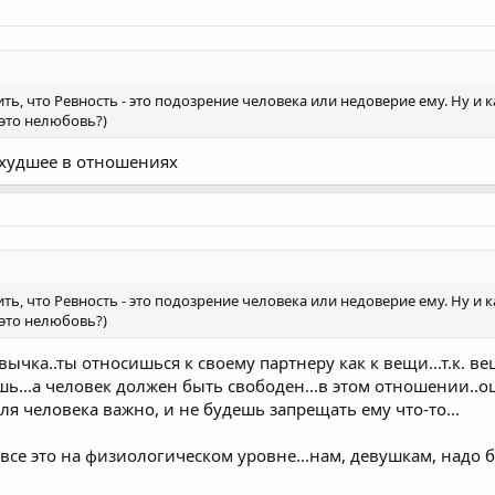
ь, что Ревность - это подозрение человека или недоверие ему. Ну и 
это нелюбовь?)
- худшее в отношениях
ь, что Ревность - это подозрение человека или недоверие ему. Ну и 
это нелюбовь?)
вычка..ты относишься к своему партнеру как к вещи...т.к. ве
шь...а человек должен быть свободен...в этом отношении..
ля человека важно, и не будешь запрещать ему что-то...
 все это на физиологическом уровне...нам, девушкам, надо бо