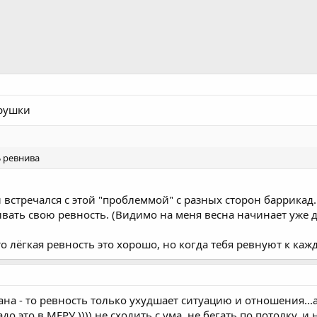
рушки
Ь ревнива
встречался с этой "проблеммой" с разных сторон баррикад
вать свою ревность. (Видимо на меня весна начинает уже дей
то лёгкая ревность это хорошо, но когда тебя ревнуют к каж
на - то ревность только ухудшает ситуацию и отношения...а
надо это в МЕРУ )))) не сходить с ума, не бегать по потолку, 