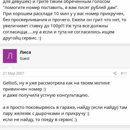
для девушек) и грите таким обреченным голосом
"помогите номер поставить, я вам писят рублей дам".
При хорошем раскладе 10 мин у у вас номер прикручен,
без просверливания и прочего. Ежели он грит что нет, то
увеличивет ставку до 100р!!! Уж тута все должны
согласицца.....ну а если и тута не согласились ищем
другойц сервис. :)
Лиса
Л
Guest
21 Мар 2007
#11
GellioS, ну я уже рассмотрела как на твоем мотике
привинчен номер :)
и даже получила устную консультацию.
а я просто поковыряюсь в гараже, найду (если найду) там
пару железяк с дырочками и прикручу :)
если не найду, то поеду в сервис :)