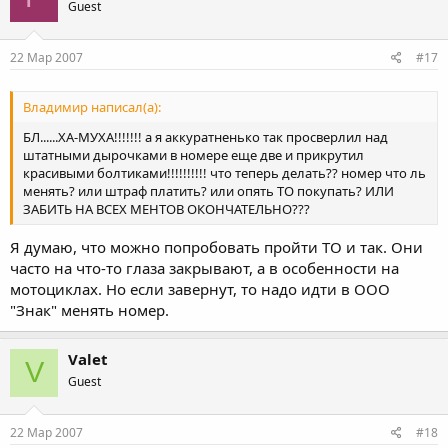
Guest
22 Мар 2007
#17
Владимир написал(а):
БЛ......ХА-МУХА!!!!!!! а я аккуратненько так просверлил над
штатными дырочками в номере еще две и прикрутил
красивыми болтиками!!!!!!!!!! что теперь делать?? номер что ль
менять? или штраф платить? или опять ТО покупать? ИЛИ
ЗАБИТЬ НА ВСЕХ МЕНТОВ ОКОНЧАТЕЛЬНО???
Я думаю, что можно попробовать пройти ТО и так. Они
часто на что-то глаза закрывают, а в особенности на
мотоциклах. Но если завернут, то надо идти в ООО
"Знак" менять номер.
Valet
V
Guest
22 Мар 2007
#18