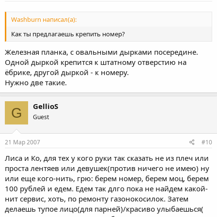
Washburn написал(а):
Как ты предлагаешь крепить номер?
Железная планка, с овальными дырками посередине.
Одной дыркой крепится к штатному отверстию на
ёбрике, другой дыркой - к номеру.
Нужно две такие.
GellioS
G
Guest
21 Мар 2007
#10
Лиса и Ко, для тех у кого руки так сказать не из плеч или
проста лентяев или девушек(против ничего не имею) ну
или еще кого-нить, грю: берем номер, берем моц, берем
100 рублей и едем. Едем так длго пока не найдем какой-
нит сервис, хоть, по ремонту газонокосилок. Затем
делаешь тупое лицо(для парней)/красиво улыбаешься(