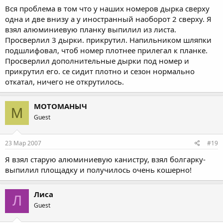
Вся проблема в том что у наших номеров дырка сверху
одна и две внизу а у иностранный наоборот 2 сверху. Я
взял алюминиевую планку выпилил из листа.
Просверлил 3 дырки. прикрутил. Напильником шляпки
подшлифовал, чтоб номер плотнее прилегал к планке.
Просверлил дополнительные дырки под номер и
прикрутил его. се сидит плотно и сезон нормально
откатал, ничего не открутилось.
МОТОМАНЫЧ
М
Guest
23 Мар 2007
#19
Я взял старую алюминиевую канистру, взял болгарку-
выпилил площадку и получилось очень кошерно!
Лиса
Л
Guest