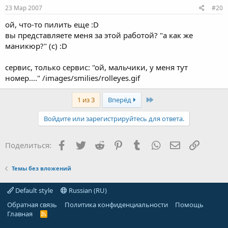
23 Мар 2007
#20
ой, что-то пилить еще :D
вы представляете меня за этой работой? "а как же
маникюр?" (с) :D
сервис, только сервис: "ой, мальчики, у меня тут
номер...." /images/smilies/rolleyes.gif
Last
1 из 3
Вперёд
Войдите или зарегистрируйтесь для ответа.
Facebook
Twitter
Reddit
Pinterest
Tumblr
WhatsApp
Электронная
Ссылка
Поделиться:
Темы без вложений
Default style
Russian (RU)
Обратная связь
Политика конфиденциальности
Помощь
Главная
R
S
S