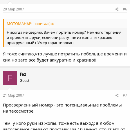
20 Мар 2007
#6
МОТОМАНЫЧ написал(а):
Никогда не сверлю. Зачем портить номер? Немного терпения
и приложить руки, если они растут не из жопы -и красиво
прикрученный нУмер гарантирован.
Я тоже считаю,что лучше потратить побольше времени и
сил,но зато все будет аккуратно и красиво!!
fez
F
Guest
21 Мар 2007
#7
Просверленный номер - это потенциальные проблемы
на техосмотре.
Тем, у кого руки из жопы, тоже есть выход: в любом
автосервисе сделают проставку за 10 минут. Стоит это от