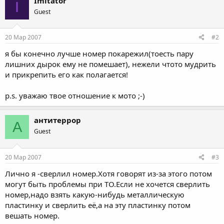
Imitator
I
Guest
20 Мар 2007
#2
я бы конечно лучше номер покарежил(тоесть пару
лишних дырок ему не помешает), нежели чтото мудрить
и прикрепить его как полагается!
p.s. уважаю твое отношение к мото ;-)
антитеррор
А
Guest
20 Мар 2007
#3
Лично я -сверлил номер.Хотя говорят из-за этого потом
могут быть проблемы при ТО.Если не хочется сверлить
номер,надо взять какую-нибудь металлическую
пластинку и сверлить её,а на эту пластинку потом
вешать номер.