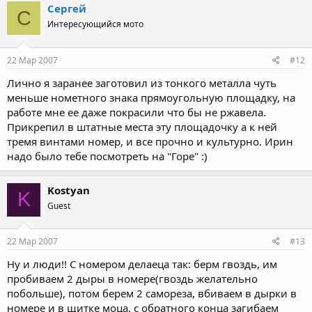
Сергей
С
Интересующийся мото
22 Мар 2007
#12
Лично я заранее заготовил из тонкого металла чуть
меньше нометного знака прямоугольную площадку, на
работе мне ее даже покрасили что бы не ржавела.
Прикрепил в штатные места эту площадочку а к ней
тремя винтами номер, и все прочно и культурно. Ирин
надо было тебе посмотреть на "Горе" :)
Kostyan
K
Guest
22 Мар 2007
#13
Ну и люди!! С номером делаеца так: берм гвоздь, им
пробиваем 2 дыры в номере(гвоздь желательно
побольше), потом берем 2 самореза, вбиваем в дырки в
номере и в щитке моца, с обратного конца загибаем