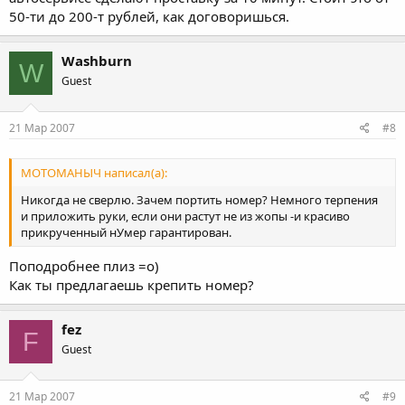
50-ти до 200-т рублей, как договоришься.
Washburn
W
Guest
21 Мар 2007
#8
МОТОМАНЫЧ написал(а):
Никогда не сверлю. Зачем портить номер? Немного терпения
и приложить руки, если они растут не из жопы -и красиво
прикрученный нУмер гарантирован.
Поподробнее плиз =о)
Как ты предлагаешь крепить номер?
fez
F
Guest
21 Мар 2007
#9