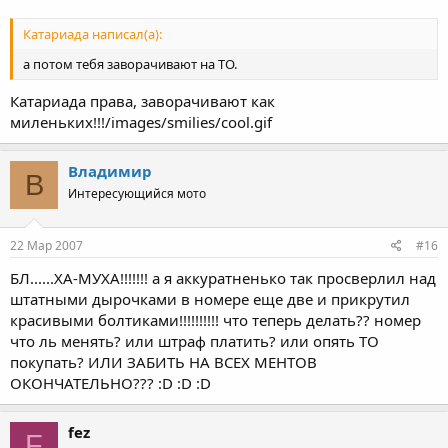
Катариада написал(а):
а потом тебя заворачивают на ТО.
Катариада права, заворачивают как
миленьких!!!/images/smilies/cool.gif
Владимир
В
Интересующийся мото
22 Мар 2007
#16
БЛ......ХА-МУХА!!!!!!! а я аккуратненько так просверлил над
штатными дырочками в номере еще две и прикрутил
красивыми болтиками!!!!!!!!!! что теперь делать?? номер
что ль менять? или штраф платить? или опять ТО
покупать? ИЛИ ЗАБИТЬ НА ВСЕХ МЕНТОВ
ОКОНЧАТЕЛЬНО??? :D :D :D
fez
F