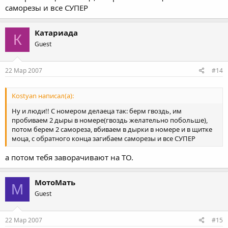
саморезы и все СУПЕР
Катариада
К
Guest
22 Мар 2007
#14
Kostyan написал(а):
Ну и люди!! С номером делаеца так: берм гвоздь, им
пробиваем 2 дыры в номере(гвоздь желательно побольше),
потом берем 2 самореза, вбиваем в дырки в номере и в щитке
моца, с обратного конца загибаем саморезы и все СУПЕР
а потом тебя заворачивают на ТО.
МотоМать
М
Guest
22 Мар 2007
#15