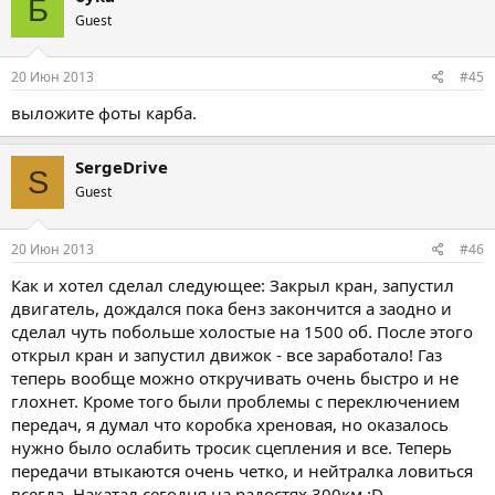
Б
Guest
20 Июн 2013
#45
выложите фоты карба.
SergeDrive
S
Guest
20 Июн 2013
#46
Как и хотел сделал следующее: Закрыл кран, запустил
двигатель, дождался пока бенз закончится а заодно и
сделал чуть побольше холостые на 1500 об. После этого
открыл кран и запустил движок - все заработало! Газ
теперь вообще можно откручивать очень быстро и не
глохнет. Кроме того были проблемы с переключением
передач, я думал что коробка хреновая, но оказалось
нужно было ослабить тросик сцепления и все. Теперь
передачи втыкаются очень четко, и нейтралка ловиться
всегда. Накатал сегодня на радостях 300км :D