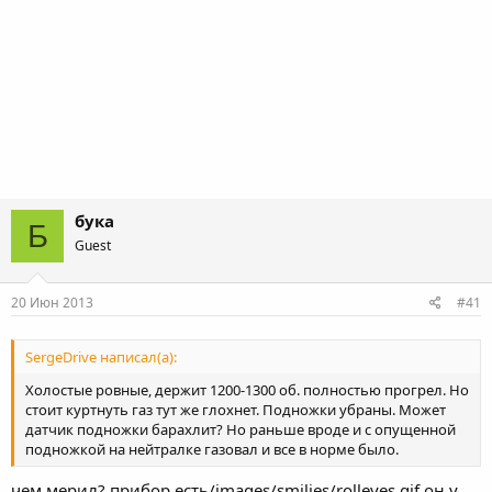
бука
Б
Guest
20 Июн 2013
#41
SergeDrive написал(а):
Холостые ровные, держит 1200-1300 об. полностью прогрел. Но
стоит куртнуть газ тут же глохнет. Подножки убраны. Может
датчик подножки барахлит? Но раньше вроде и с опущенной
подножкой на нейтралке газовал и все в норме было.
чем мерил? прибор есть/images/smilies/rolleyes.gif он у