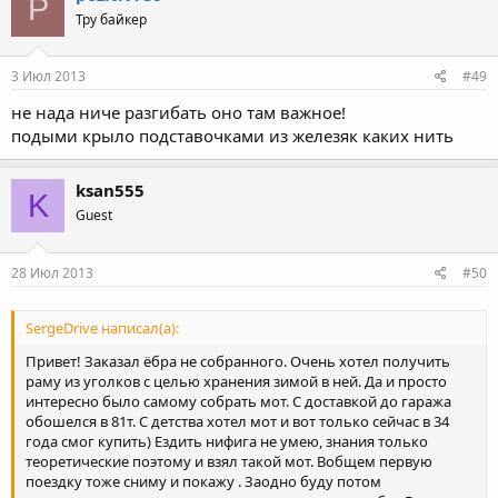
P
Тру байкер
3 Июл 2013
#49
не нада ниче разгибать оно там важное!
подыми крыло подставочками из железяк каких нить
ksan555
K
Guest
28 Июл 2013
#50
SergeDrive написал(а):
Привет! Заказал ёбра не собранного. Очень хотел получить
раму из уголков с целью хранения зимой в ней. Да и просто
интересно было самому собрать мот. С доставкой до гаража
обошелся в 81т. С детства хотел мот и вот только сейчас в 34
года смог купить) Ездить нифига не умею, знания только
теоретические поэтому и взял такой мот. Вобщем первую
поездку тоже сниму и покажу . Заодно буду потом