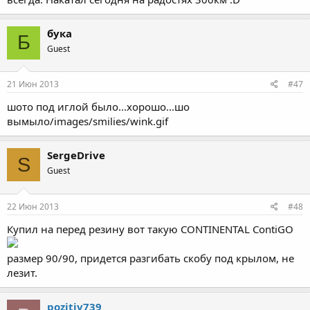
бука
Б
Guest
21 Июн 2013
#47
шото под иглой было...хорошо...шо
вымыло/images/smilies/wink.gif
SergeDrive
S
Guest
22 Июн 2013
#48
Купил на перед резину вот такую CONTINENTAL ContiGO
размер 90/90, придется разгибать скобу под крылом, не
лезит.
pozitiv739