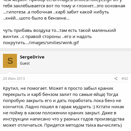
тебя захлёбывается вот по тому и глохнет...это основная
...гипотеза .а побочная ..карб забит какой нибуть
..хнёй...шото было в бензине...
чуть прибавь воздуха то...там есть такой маленький
винтик ..с правой стороны ..его и надоть
покрутить.../images/smilies/wink.gif
SergeDrive
S
Guest
20 Июн 2013
#42
Крутил, не помогает. Может я просто забыл краник
перекрыть и карб бензом залит по самые яйца) Тогда
попробую закрыть его и дать поработать пока бенз не
кончится. Ладно пошел в гараж мудрить :) Кстати никак
не пойму в каком положении краник закрыт. Даже в
инструкции написано что у разных годов производства
может отличаться. Придется методом тЫка вычислять)