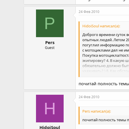
24 Фев 2010
P
HidoiSoul написал(а):
Доброго времени суток в
опытных людей. Летом 20
Pers
погуглил информацию по 
Guest
с мотоциклами дел не им
Покупка мотоцикла/постано
экипировку? 4. В какую ш
обязательно должно быть
ухаживать? ) 8. Как обст
Просто Ваши советы Вот в
ответы у всех разные, к 
почитай полность темы 
24 Фев 2010
H
Pers написал(а):
почитай полность темы по
HidoiSoul