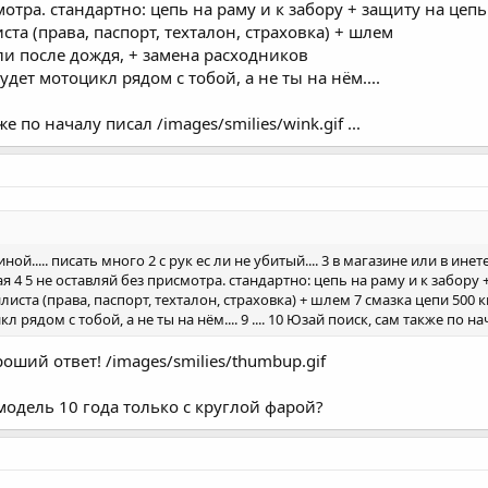
мотра. стандартно: цепь на раму и к забору + защиту на цеп
ста (права, паспорт, техталон, страховка) + шлем
ли после дождя, + замена расходников
удет мотоцикл рядом с тобой, а не ты на нём....
е по началу писал /images/smilies/wink.gif ...
ной..... писать много 2 с рук ес ли не убитый.... 3 в магазине или в и
ая 4 5 не оставляй без присмотра. стандартно: цепь на раму и к забору
билиста (права, паспорт, техталон, страховка) + шлем 7 смазка цепи 500
 рядом с тобой, а не ты на нём.... 9 .... 10 Юзай поиск, сам также по нач
оший ответ! /images/smilies/thumbup.gif
 модель 10 года только с круглой фарой?