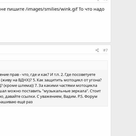
е пишите /images/smilies/wink.gif То что надо
#7
 прав - что, где и как? И т.п. 2. Где посоветуете
 (живу на ВДНХ)? 5. Как защитить мотоцикл от угона?
? (кроме шлема)) 7. За какими частями мотоцикла
ышал можно поставить "музыкальные зеркала". Стоит
о, давайте ссылки. С уважением, Вадим. P.S. Форум
прашиваю ещё раз