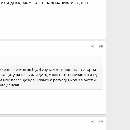
ь или диск, можно сигнализацию и тд и тп
#8
нете дешевле можно б.у. 4 изучай мотошколы, выбор за
 + защиту на цепь или диск, можно сигнализацию и тд
 км или после дождя, + замена расходников 8 может и
алу писал ...
#9