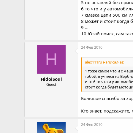
5 не оставляй без прис
6 то что и у автомобили
7 смазка цепи 500 км и
8 может и стоит когда б
9 ....
10 Юзай поиск, сам такж
24 Фев 2010
H
alex111ru написал(а):
1 тоже самое что и с маши
тобой, я учился на Вербн
HidoiSoul
и тп 6 то что и у автомо
Guest
стоит когда будет мотоцикл
Большое спасибо за хор
Кто знает, подскажите,
24 Фев 2010