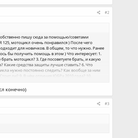
#2
) Собственно пишу сюда за помощью/советами
 125, мотоцикл очень понравился ) После чего
дходит для новичков. В общем, то что нужно. Ранее
сь бы получить помощь в этом ) Что интересует: 1.
е брать мотоцикл? 3. Где посоветуете брать, и какую
а? Какие средства защиты лучше ставить? 6. Что
цикла нужно постоянно следить? Как вообще за ним
тоит ли? 9. В чём отличия ЮБРа 2010 года? 10.
.S. Форум читал, ответы на свои вопросы находил. Но
сл конечно)
#3