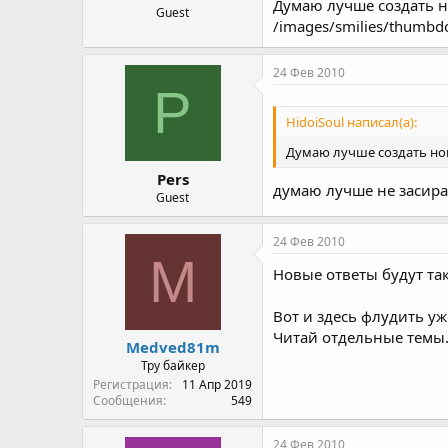
Думаю лучше создать н
Guest
/images/smilies/thumbd
24 Фев 2010
P
HidoiSoul написал(а):
Думаю лучше создать нов
Pers
думаю лучше не засира
Guest
24 Фев 2010
M
Новые ответы будут таки
Вот и здесь флудить уж
Читай отдельные темы. 
Medved81m
Тру байкер
Регистрация
11 Апр 2019
Сообщения
549
24 Фев 2010