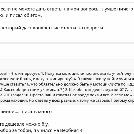
если не можете дать ответы на мои вопросы, лучше ничего н
ю, и писал об этом.
 который даст конкретные ответы на вопросы...
м! ) Что интересует: 1. Покупка мотоцикла/постановка на учёт/получение
осоветуете брать, и какую экипировку? 4. В какую школу пойти учиться
учше ставить? 6. Что обязательно должно быть у мотоциклиста по ПДД
? Как вообще за ним ухаживать? ) 8. Как обстоит дело с музыкой? Сл
а 2010 года? 10. Просто Ваши советы Вот вроде пока и всё. И если можн
просы находил. Но ответы у всех разные, к тому же старые. Поэтому с
шиной..... писать много
..
те дешевле можно б.у.
бор за тобой, я учился на Вербная 4