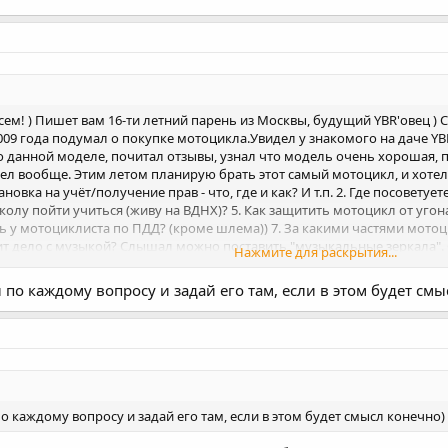
сем! ) Пишет вам 16-ти летний парень из Москвы, будущий YBR'овец 
09 года подумал о покупке мотоцикла.Увидел у знакомого на даче YBR
данной моделе, почитал отзывы, узнал что модель очень хорошая, по
ел вообще. Этим летом планирую брать этот самый мотоцикл, и хотело
вка на учёт/получение прав - что, где и как? И т.п. 2. Где посоветует
колу пойти учиться (живу на ВДНХ)? 5. Как защитить мотоцикл от угон
 у мотоциклиста по ПДД? (кроме шлема)) 7. За какими частями мото
оит дело с музыкой? Слышал можно поставить "музыкальные зеркала". С
Нажмите для раскрытия...
роде пока и всё. И если можно, давайте ссылки. С уважением, Вадим. P
тому же старые. Поэтому спрашиваю ещё раз
по каждому вопросу и задай его там, если в этом будет смы
 каждому вопросу и задай его там, если в этом будет смысл конечно)