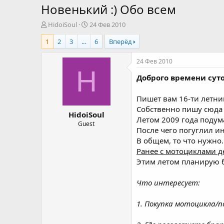
Новенький :) Обо всем
А
Д
HidoiSoul
24 Фев 2010
в
а
1
2
3
...
6
Вперёд
т
т
о
а
р
н
24 Фев 2010
т
а
H
Доброго времени суто
е
ч
м
а
ы
л
Пишет вам 16-ти летни
а
Собственно пишу сюда
HidoiSoul
Летом 2009 года подум
Guest
После чего погуглил и
В общем, то что нужно.
Ранее с мотоциклами д
Этим летом планирую б
Что интересует:
1. Покупка мотоцикла/по