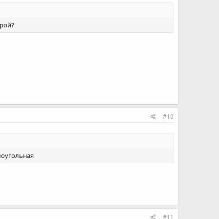
арой?
#10
ямоугольная
#11