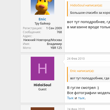
HidoiSoul написал(а):
Большое спасибо за хорош
Enic
вот тут поподробнее, г
Тру байкер
в магазине вроде тольк
Регистрация
1 Сен 2009
Сообщения
768
Адрес
Нижний Новгород/Москва
Имя
Владимир
Мото
YBR 125
24 Фев 2010
H
Enic написал(а):
вот тут поподробнее, где
HidoiSoul
В гугле смотрел :)
Guest
Все фотографии модели
Тык
и
тык
.
24 Фев 2010