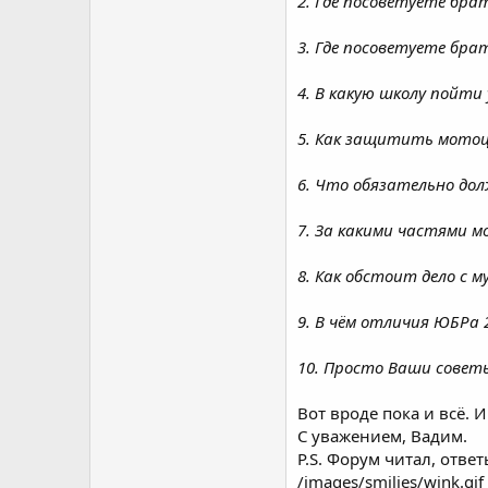
2. Где посоветуете бра
3. Где посоветуете брат
4. В какую школу пойти
5. Как защитить мотоц
6. Что обязательно дол
7. За какими частями м
8. Как обстоит дело с 
9. В чём отличия ЮБРа 
10. Просто Ваши советы
Вот вроде пока и всё. 
С уважением, Вадим.
P.S. Форум читал, отве
/images/smilies/wink.gif