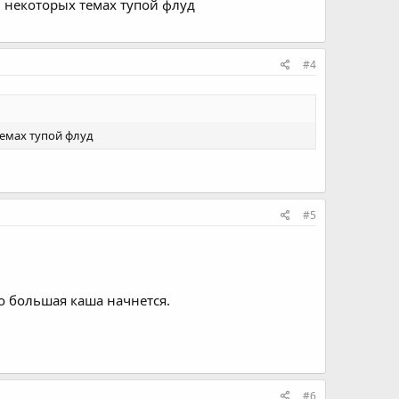
в некоторых темах тупой флуд
#4
темах тупой флуд
#5
чо большая каша начнется.
#6