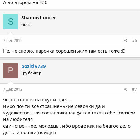
А во втором на FZ6
Shadowhunter
S
Guest
7 Дек 2012
#6
Не, не спорю, парочка хорошеньких там есть тоже :D
pozitiv739
P
Тру байкер
7 Дек 2012
#7
чесно говоря на вкус и цвет ...
имхо почти все страшненькие девочки да и
художественная составляющая фоток такая себе...скажем
на любителя
единственное, молодцы, ибо вроде как на благое дело
деньги пошли(пойдут)