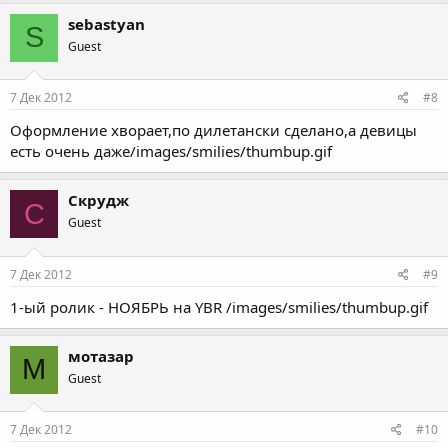
sebastyan
S
Guest
7 Дек 2012
#8
Оформление хворает,по дилетански сделано,а девицы
есть очень даже/images/smilies/thumbup.gif
Скрудж
С
Guest
7 Дек 2012
#9
1-ый ролик - НОЯБРЬ на YBR /images/smilies/thumbup.gif
мотазар
М
Guest
7 Дек 2012
#10