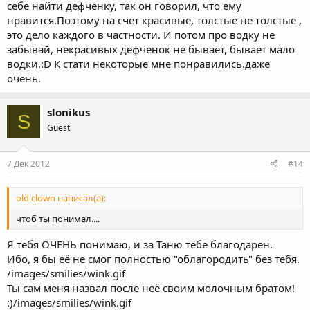
себе найти дефченку, так он говорил, что ему
нравится.Поэтому на счет красивые, толстые не толстые ,
это дело каждого в частности. И потом про водку не
забывай, некрасивых дефченок не бывает, бывает мало
водки.:D К стати некоторые мне понравились.даже
очень.
slonikus
S
Guest
7 Дек 2012
#14
old clown написал(а):
чтоб ты понимал....
Я тебя ОЧЕНЬ понимаю, и за Таню тебе благодарен.
Ибо, я бы её не смог полностью "облагородить" без тебя.
/images/smilies/wink.gif
Ты сам меня назвал после неё своим молочным братом!
:)/images/smilies/wink.gif