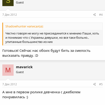
S
Guest
7 Дек 2012
#4
Shadowhunter написал(а):
Честно говоря не могу не присоединится к мнению Паши, хоть
и понимаю что с Украины девушки, но все таки больно..
упитанные большинство из них
Готовься! Сейчас нас обоих будут бить за смелость
высказать правду. :D
mavarick
M
Guest
7 Дек 2012
#5
А мне в первом ролике девченка с джебелем
понравилась :)