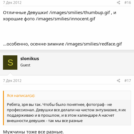
7 Дек 2012
#16
Отличные Девушки! /images/smilies/thumbup.gif , и
хорошие фото /images/smilies/innocent.gif
...особенно, осенне-зимние /images/smilies/redface.gif
slonikus
S
Guest
7 Дек 2012
#17
Яся написал(а):
Ребята, зря вы так. Чтобы было понятнее, фотограф - не
профессионал. Девушки все делали на чистом энтузиазме, я их
поддерживаю и в прошлом, и в этом календаре А насчет
внешности девушек - так мы все разные
Мужчины тоже все разные.