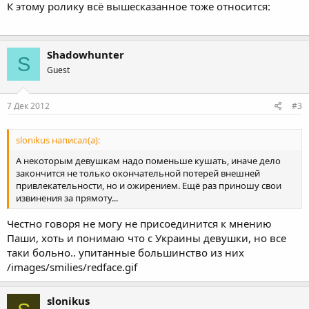
К этому ролику всё вышесказанное тоже относится:
Shadowhunter
S
Guest
7 Дек 2012
#3
slonikus написал(а):
А некоторым девушкам надо поменьше кушать, иначе дело
закончится не только окончательной потерей внешней
привлекательности, но и ожирением. Ещё раз приношу свои
извинения за прямоту...
Честно говоря не могу не присоединится к мнению
Паши, хоть и понимаю что с Украины девушки, но все
таки больно.. упитанные большинство из них
/images/smilies/redface.gif
slonikus