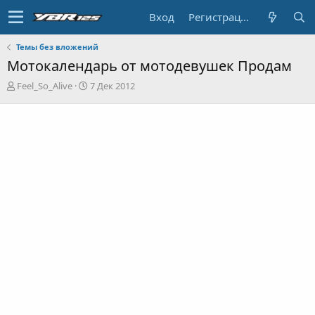
Вход
Регистрация
Темы без вложений
Мотокалендарь от мотодевушек Продам
А
Д
Feel_So_Alive
7 Дек 2012
в
а
т
т
о
а
р
н
т
а
е
ч
м
а
ы
л
а