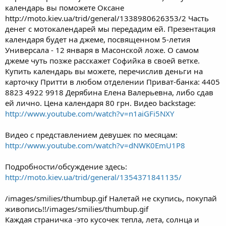
календарь вы поможете Оксане
http://moto.kiev.ua/trid/general/1338980626353/2 Часть
денег с мотокалендарей мы передадим ей. Презентация
календаря будет на джеме, посвященном 5-летия
Универсала - 12 января в Масонской ложе. О самом
джеме чуть позже расскажет Софийка в своей ветке.
Купить календарь вы можете, перечислив деньги на
карточку Притти в любом отделении Приват-банка: 4405
8823 4922 9918 Дерябина Елена Валерьевна, либо сдав
ей лично. Цена календаря 80 грн. Видео backstage:
http://www.youtube.com/watch?v=n1aiGFi5NXY
Видео с представлением девушек по месяцам:
http://www.youtube.com/watch?v=dNWK0EmU1P8
Подробности/обсуждение здесь:
http://moto.kiev.ua/trid/general/1354371841135/
/images/smilies/thumbup.gif Налетай не скупись, покупай
живопись!!/images/smilies/thumbup.gif
Каждая страничка -это кусочек тепла, лета, солнца и