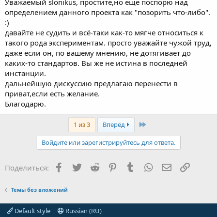
Уважаемый slonikus, простите,но еще поспорю над
определением данного проекта как "позорить что-либо".
:)
давайте не судить и всё-таки как-то мягче относиться к
такого рода экспериментам. просто уважайте чужой труд,
даже если он, по вашему мнению, не дотягивает до
каких-то стандартов. Вы же не истина в последней
инстанции.
дальнейшую дискуссию предлагаю перенести в
приват,если есть желание.
Благодарю.
Last
1 из 3
Вперёд
Войдите или зарегистрируйтесь для ответа.
Facebook
Twitter
Reddit
Pinterest
Tumblr
WhatsApp
Электронная
Ссылка
Поделиться:
Темы без вложений
Default style
Russian (RU)