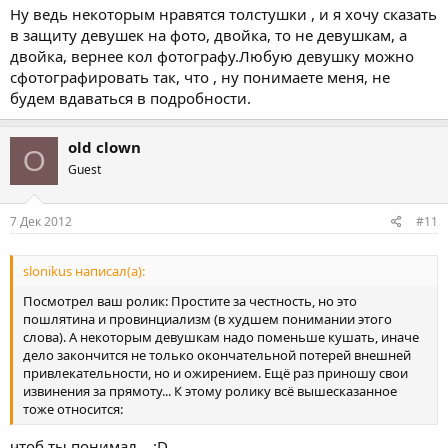
Ну ведь некоторым нравятся толстушки , и я хочу сказать
в защиту девушек на фото, двойка, то не девушкам, а
двойка, вернее кол фотографу.Любую девушку можно
сфотографировать так, что , ну понимаете меня, не
будем вдаваться в подробности.
old clown
O
Guest
7 Дек 2012
#11
slonikus написал(а):
Посмотрел ваш ролик: Простите за честность, но это
пошлятина и провинциализм (в худшем понимании этого
слова). А некоторым девушкам надо поменьше кушать, иначе
дело закончится не только окончательной потерей внешней
привлекательности, но и ожирением. Ещё раз приношу свои
извинения за прямоту... К этому ролику всё вышесказанное
тоже относится:
чтоб ты понимал....:D