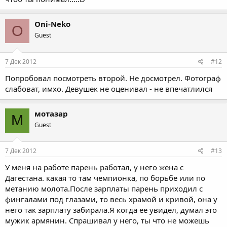
Oni-Neko
O
Guest
7 Дек 2012
#12
Попробовал посмотреть второй. Не досмотрел. Фотограф
слабоват, имхо. Девушек не оценивал - не впечатлился
мотазар
М
Guest
7 Дек 2012
#13
У меня на работе парень работал, у него жена с
Дагестана. какая то там чемпионка, по борьбе или по
метанию молота.После зарплаты парень приходил с
фингалами под глазами, то весь храмой и кривой, она у
него так зарплату забирала.Я когда ее увидел, думал это
мужик армянин. Спрашивал у него, ты что не можешь