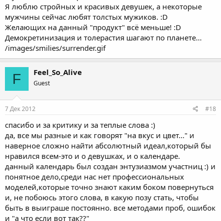
Я люблю стройных и красивых девушек, а некоторые
мужчины сейчас любят толстых мужиков. :D
Желающих на данный "продукт" всё меньше! :D
Демокретинизация и толерастия шагают по планете...
/images/smilies/surrender.gif
Feel_So_Alive
F
Guest
7 Дек 2012
#18
спасибо и за критику и за теплые слова :)
да, все мы разные и как говорят "на вкус и цвет..." и
наверное сложно найти абсолютный идеал,который бы
нравился всем-это и о девушках, и о календаре.
данный календарь был создан энтузиазмом участниц :) и
понятное дело,среди нас нет профессиональных
моделей,которые точно знают каким боком повернуться
и, не побоюсь этого слова, в какую позу стать, чтобы
быть в выиграше постоянно. все методами проб, ошибок
и "а что если вот так??"