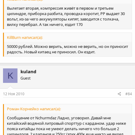
Вылетает вторая, компрессия живёт в первом и третьем
цилиндре, приборка разбита, проводка коротит, РР выдает 30
вольт, из-за чего аккумуляторы кипят, заводится с толкача,
вилку перебрал. А так ничего, ездит 170
KillBurn написал(а):
50000 рублей. Можно верить, можно не верить, но он приносит
радость. Новый китаец не приносил. Он ездит.
kuland
K
Guest
12 Ноя 2010
#84
Роман Корнейко написал(а):
Сообщение от Nchurmdaz Ладно, уговорил. Давай мне
китайский водяной литровый спорттур с карданом. удар ниже
пояса китайцы пока не умеют делать ничего что больше 2
цилиндров, 2 клапанов и 250сс (этих 400к еще никто не видел