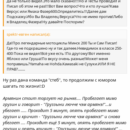
Да не только видел.Это мало сказано!!!Но и Тесты проводил и
Писал об этом не раз!!!Вот Вам вопрос!Что и кто лучше?Кава
Версус или Ямаха Фазер600.Определитесь!!!Далее дам
Подсказку.Ибо Вы Владелец Версуса!Что не имею против!Либо
я Владелец Фазера!Ну давайте Поспорим?
spektr-евген написал(а):
Да!Про легендарные мотоциклы Минск 200 Ты и Сам Писал!
Где-то не подкрашено ну и так далеее.Невидимок в классе 250-
400 Пока не видел!Всё уже есть !По другому!Вот именно
Яблоко или Груша!По вкусу очень разные!Может меня
поправишь?Yamaha не Hohda.Kawasaki не Сузуки.ИЛИ Я НЕ
ПРАВ?........
Ну раз дана команда "стеб", то продолжим с юмором
шагать по жизни!:D
Армянин стоит торгует на рынке.... Пробегает мимо
грузин и говорит - "Груззыни лючче чэм армянэ!"...и
убегает ..... Проходит 5 минут, опять пробегает мимо
грузин и кричит - "Груззыни лючче чэм армянэ!" и снова
убегает .... Проходит ещё 5 минут, опять пробегает мимо
грузин и опять кричит - "Груззыни лючче чэм армянэ!" ...