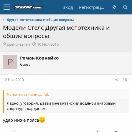
Вход
Регистрация
Другая мототехника и общие вопросы
Модели Стелс Другая мототехника и
общие вопросы
А
Д
spektr-евген
10 Ноя 2010
в
а
т
т
Роман Корнейко
Р
о
а
Guest
р
н
т
а
е
ч
12 Ноя 2010
#81
м
а
ы
л
а
Nchurmdaz написал(а):
Ладно, уговорил. Давай мне китайский водяной литровый
спорттур с карданом.
удар ниже пояса