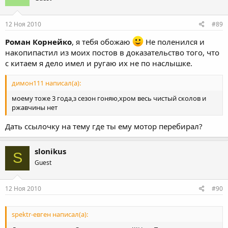
12 Ноя 2010
#89
Роман Корнейко
, я тебя обожаю
Не поленился и
накопипастил из моих постов в доказательство того, что
с китаем я дело имел и ругаю их не по наслышке.
димон111 написал(а):
моему тоже 3 года,з сезон гоняю,хром весь чистый сколов и
ржавчины нет
Дать ссылочку на тему где ты ему мотор перебирал?
slonikus
S
Guest
12 Ноя 2010
#90
spektr-евген написал(а):