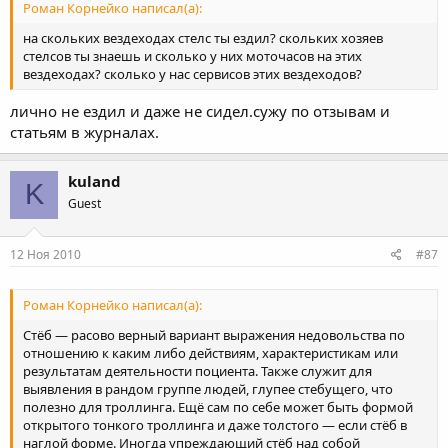
Роман Корнейко написал(а):
на скольких вездеходах стелс ты ездил? скольких хозяев
стелсов ты знаешь и сколько у них моточасов на этих
вездеходах? сколько у нас сервисов этих вездеходов?
лично не ездил и даже не сидел.сужу по отзывам и
статьям в журналах.
kuland
K
Guest
12 Ноя 2010
#87
Роман Корнейко написал(а):
Стёб — расово верный вариант выражения недовольства по
отношению к каким либо действиям, характеристикам или
результатам деятельности поциента. Также служит для
выявления в рандом группе людей, глупее стебущего, что
полезно для троллинга. Ещё сам по себе может быть формой
открытого тонкого троллинга и даже толстого — если стёб в
наглой форме. Иногда упреждающий стёб над собой