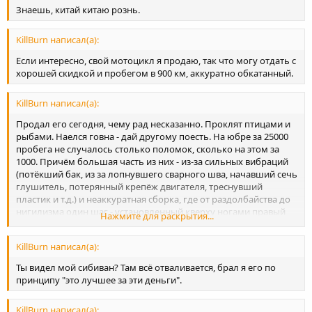
Знаешь, китай китаю рознь.
KillBurn написал(а):
Если интересно, свой мотоцикл я продаю, так что могу отдать с
хорошей скидкой и пробегом в 900 км, аккуратно обкатанный.
KillBurn написал(а):
Продал его сегодня, чему рад несказанно. Проклят птицами и
рыбами. Наелся говна - дай другому поесть. На юбре за 25000
пробега не случалось столько поломок, сколько на этом за
1000. Причём большая часть из них - из-за сильных вибраций
(потёкший бак, из за лопнувшего сварного шва, начавший сечь
глушитель, потерянный крепёж двигателя, треснувший
пластик и т.д.) и неаккуратная сборка, где от раздолбайства до
нигилизма один шаг - установленный кверху ногами правый
Нажмите для раскрытия...
пульт, неотрегулированные концевики тормозов,
оборвавшаяся проводка колесом, поскольку не привязали к
KillBurn написал(а):
раме хомутами. Нет, и ещё раз нет. Своих денег не стоит
абсолютно, руководству уральской мотоциклетной компании
Ты видел мой сибиван? Там всё отваливается, брал я его по
желаю бубонной чумы, поноса с кровью и рака яичек
принципу "это лучшее за эти деньги".
Надеюсь, что новый владелец это сейчас не читает, а коли так -
ты хотел мощности, и получил её, целых 17 л.с.
KillBurn написал(а):