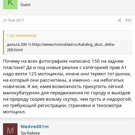
K
Guest
31 Янв 2011
#97
! сус написал(а):
дэльта 200 =) http://www.motosklad.ru/katalog_skut...delta-
200.html
Почему на всех фотографиях написано 150 на заднем
пластике? Да и под новые реалии с категорией прав А1
надо везти 125 мотоциклы, иначе они теряют тот рынок,
на который они рассчитаны, а именно - на небогатых
новичков. Я же, имея возможность прикупить лёгкий
малокубатурник для передвижения по городу и выездов
на природу скорее возьму скутер, чем пусть и недорогой,
но требующий регистрации, страховки и техосмотра
мотоцикл.
Medved81m
M
Тру байкер