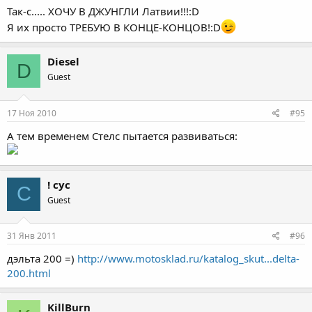
Так-с..... ХОЧУ В ДЖУНГЛИ Латвии!!!:D
Я их просто ТРЕБУЮ В КОНЦЕ-КОНЦОВ!:D
Diesel
D
Guest
17 Ноя 2010
#95
А тем временем Стелс пытается развиваться:
! сус
С
Guest
31 Янв 2011
#96
дэльта 200 =)
http://www.motosklad.ru/katalog_skut...delta-
200.html
KillBurn