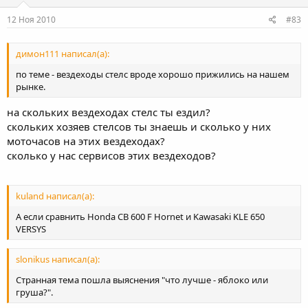
12 Ноя 2010
#83
димон111 написал(а):
по теме - вездеходы стелс вроде хорошо прижились на нашем
рынке.
на скольких вездеходах стелс ты ездил?
скольких хозяев стелсов ты знаешь и сколько у них
моточасов на этих вездеходах?
сколько у нас сервисов этих вездеходов?
kuland написал(а):
А если сравнить Honda CB 600 F Hornet и Kawasaki KLE 650
VERSYS
slonikus написал(а):
Странная тема пошла выяснения "что лучше - яблоко или
груша?".