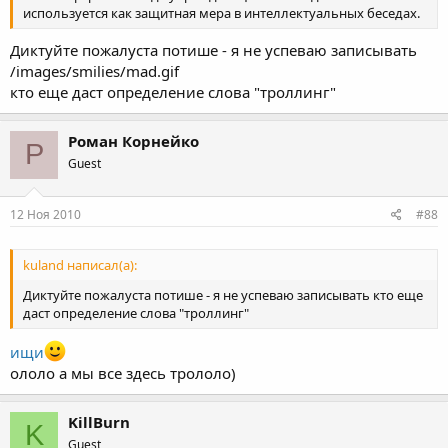
используется как защитная мера в интеллектуальных беседах.
Диктуйте пожалуста потише - я не успеваю записывать
/images/smilies/mad.gif
кто еще даст определение слова "троллинг"
Роман Корнейко
Р
Guest
12 Ноя 2010
#88
kuland написал(а):
Диктуйте пожалуста потише - я не успеваю записывать кто еще
даст определение слова "троллинг"
ищи
ололо а мы все здесь трололо)
KillBurn
K
Guest