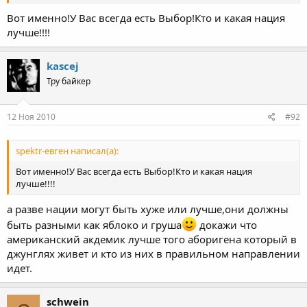
АРМЯНЭ!!!" Прошу не рассматривать данный анекдот с
позиции негатива в отношении какой-либо нации!
Вот именно!У Вас всегда есть Выбор!Кто и какая нация
лучше!!!!
kascej
Тру байкер
12 Ноя 2010
#92
spektr-евген написал(а):
Вот именно!У Вас всегда есть Выбор!Кто и какая нация
лучше!!!!
а разве нации могут быть хуже или лучше,они должны
быть разными как яблоко и груша
докажи что
американский акдемик лучше того аборигена который в
джунглях живет и кто из них в правильном направлении
идет.
schwein