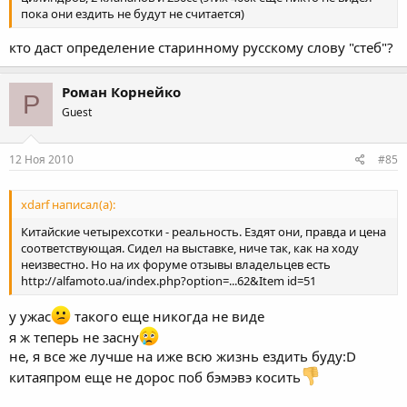
пока они ездить не будут не считается)
кто даст определение старинному русскому слову "стеб"?
Роман Корнейко
Р
Guest
12 Ноя 2010
#85
xdarf написал(а):
Китайские четырехсотки - реальность. Ездят они, правда и цена
соответствующая. Сидел на выставке, ниче так, как на ходу
неизвестно. Но на их форуме отзывы владельцев есть
http://alfamoto.ua/index.php?option=...62&Item id=51
у ужас
такого еще никогда не виде
я ж теперь не засну
не, я все же лучше на иже всю жизнь ездить буду:D
китаяпром еще не дорос поб бэмэвэ косить