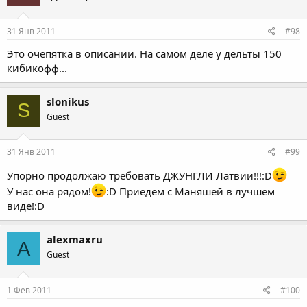
31 Янв 2011
#98
Это очепятка в описании. На самом деле у дельты 150
кибикофф...
slonikus
S
Guest
31 Янв 2011
#99
Упорно продолжаю требовать ДЖУНГЛИ Латвии!!!:D
У нас она рядом!
:D Приедем с Маняшей в лучшем
виде!:D
alexmaxru
A
Guest
1 Фев 2011
#100