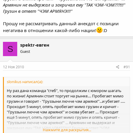
Армянин не выдержал и закричал ему "ТАК ЧЭМ-ЧЭМ???!!!"
Грузин в ответ "ЧЭМ АРМЯНЭ!!!"
Прошу не рассматривать данный анекдот с позиции
негатива в отношении какой-либо нации!
:D
spektr-евген
S
Guest
12 Ноя 2010
#91
slonikus написал(а):
Ну раз дана команда "стеб", то продолжим с юмором шагать
по жизни! Армянин стоит торгует на рынке.... Пробегает мимо
грузин и говорит - "Груззыни лючче чэм армянэ!"...и убегает .....
Проходит 5 минут, опять пробегает мимо грузин и кричит -
"Груззыни лючче чэм армянэ!" и снова убегает .... Проходит
ещё 5 минут, опять пробегает мимо грузин и опять кричит -
"Груззыни лючче чэм армянэ!" ... Армянин не выдержал и
закричал ему "ТАК ЧЭМ-ЧЭМ???!!!" Грузин в ответ "ЧЭМ
Нажмите для раскрытия...