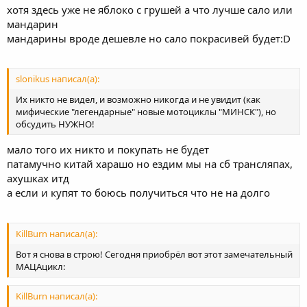
хотя здесь уже не яблоко с грушей а что лучше сало или
мандарин
мандарины вроде дешевле но сало покрасивей будет:D
slonikus написал(а):
Их никто не видел, и возможно никогда и не увидит (как
мифические "легендарные" новые мотоциклы "МИНСК"), но
обсудить НУЖНО!
мало того их никто и покупать не будет
патамучно китай харашо но ездим мы на сб трансляпах,
ахушках итд
а если и купят то боюсь получиться что не на долго
KillBurn написал(а):
Вот я снова в строю! Сегодня приобрёл вот этот замечательный
МАЦАцикл:
KillBurn написал(а):