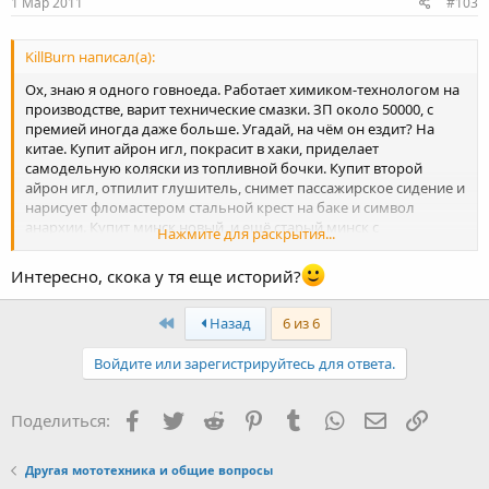
1 Мар 2011
#103
Взлететь на песчаную гору и разогнаться на пересеченной
местности. Отличный вариант для гонок эндуро, что
подчеркивает производитель в названии мотоцикла.
KillBurn написал(а):
Ох, знаю я одного говноеда. Работает химиком-технологом на
производстве, варит технические смазки. ЗП около 50000, с
премией иногда даже больше. Угадай, на чём он ездит? На
китае. Купит айрон игл, покрасит в хаки, приделает
самодельную коляски из топливной бочки. Купит второй
айрон игл, отпилит глушитель, снимет пассажирское сидение и
нарисует фломастером стальной крест на баке и символ
анархии. Купит минск новый, и ещё старый минск с
Нажмите для раскрытия...
документами, покрасит в матовый-перламутровый-металлик-
хамелеон тысяч за 20. Потом продаст это гавно тысяч по 10 за
Интересно, скока у тя еще историй?
каждый через месяц (новый рыгал раптор стоит около 42
тысяч), дороже школьники не берут. Купит патрон 125, будет
First
Назад
6 из 6
всем орать что мот хороший, а у самого при пробеге 700
километров масло течёт. Сварит на своём заводе масло
Войдите или зарегистрируйтесь для ответа.
(погуще, чтоб не текло) и продаст патрона. Потом купит
запорожец, и отдаст его на покраску за половину стоимости
новых жигулей. Потом всё повторяется по кругу. Новый китаец-
Facebook
Twitter
Reddit
Pinterest
Tumblr
WhatsApp
Электронная
Ссылка
Поделиться:
БАЙКЕРСКИЙТЮНЕНХ-продажа школьникам. Это называется
"купить по приколу". "Я не настолько богат, чтоб покупать
дешёвые вещи" - помнишь кто сказал? Человек тоже из
Другая мототехника и общие вопросы
разряда "съездить на малоярославец, побухать там с другими