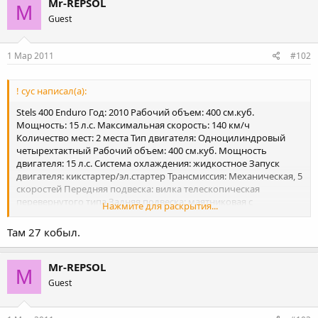
Mr-REPSOL
M
Guest
1 Мар 2011
#102
! сус написал(а):
Stels 400 Enduro Год: 2010 Рабочий объем: 400 см.куб.
Мощность: 15 л.с. Максимальная скорость: 140 км/ч
Количество мест: 2 места Тип двигателя: Одноцилиндровый
четырехтактный Рабочий объем: 400 см.куб. Мощность
двигателя: 15 л.с. Система охлаждения: жидкостное Запуск
двигателя: кикстартер/эл.стартер Трансмиссия: Механическая, 5
скоростей Передняя подвеска: вилка телескопическая
перевернутого типа Задняя подвеска: маятниковая с
Нажмите для раскрытия...
моноамортизатором Тормоза: Дисковые Вес: 132 кг. Габариты
(ДхШхВ): 2210х860х1215 мм Высота посадки: 1420 мм Дорожный
Там 27 кобыл.
просвет: 300 мм Колесная база: 1530 мм Объем топливного
бака: 9 л Цена: 102500 руб. Его агрессивный внешний вид не
обманет ожиданий. Внедорожная вилка и соответствующая
Mr-REPSOL
M
подвеска созданы для сильных нагрузок. Они точно и четко
Guest
отрабатывают текстуру трека. Stels 400 Enduro с легкостью
преодолевает разбитые лесные тропинки со множеством
корней и кочек, труднопроходимые участки, трамплины.