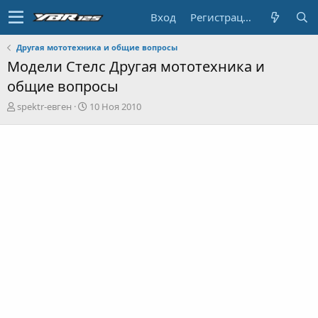
Вход
Регистрация
Другая мототехника и общие вопросы
Модели Стелс Другая мототехника и
общие вопросы
А
Д
spektr-евген
10 Ноя 2010
в
а
т
т
о
а
р
н
т
а
е
ч
м
а
ы
л
а