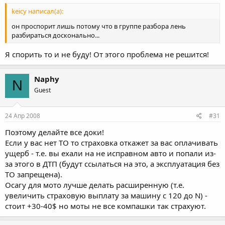
keicy написал(а):
он проспорит лишь потому что в группе разбора лень
разбираться досконально...
Я спорить то и не буду! От этого проблема не решится!
Naphy
N
Guest
24 Апр 2008
#31
Поэтому делайте все доки!
Если у вас нет ТО то страховка откажет за вас оплачивать
ущерб - т.е. вы ехали на не исправном авто и попали из-
за этого в ДТП (будут ссылаться на это, а эксплуатация без
ТО запрещена).
Осагу для мото лучше делать расширенную (т.е.
увеличить страховую выплату за машину с 120 до N) -
стоит +30-40$ но моты не все компашки так страхуют.