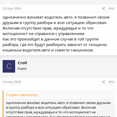
24 Апр 2008
#34
однозначно виноват водитель авто. я позвонил своим
друзьям в группу разбора и всю ситуацию обрисовал.
Включая отсутствие прав, муждурядье и то что
мотоциклист не справился с управлением.
Как это произойдет в данном случае в той группе
разбора, где это будут разбирать зависит от толщины
кошелька водителя авто и совести гаишников.
Croll
C
Guest
24 Апр 2008
#35
Студент написал(а):
однозначно виноват водитель авто. я позвонил своим друзьям
в группу разбора и всю ситуацию обрисовал. Включая
отсутствие прав, муждурядье и то что мотоциклист не
справился с управлением. Как это произойдет в данном случае