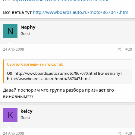
Вся ветка тут
http://wwwboards.auto.ru/moto/867047.html
Naphy
N
Guest
24 Апр 2008
#28
Сергей Сергеевич написал(а):
О!!! http://wwwboards.auto.ru/moto/867070.html Вся ветка тут
http://wwwboards.auto.ru/moto/867047.html
Давай поспорим что группа разбора признает его
виновным???
keicy
K
Guest
24 Апр 2008
#29