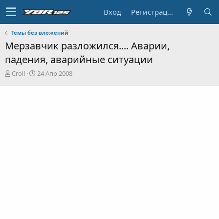
Вход
Регистрация
Темы без вложений
Мерзавчик разложился.... Аварии,
падения, аварийные ситуации
А
Д
Croll
24 Апр 2008
в
а
т
т
о
а
р
н
т
а
е
ч
м
а
ы
л
а