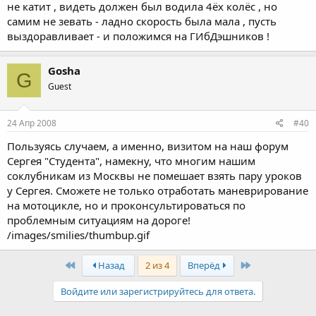
не катит , видеть должен был водила 4ёх колёс , но
самим не зевать - ладно скорость была мала , пусть
выздоравливает - и положимся на ГИбДэшников !
Gosha
G
Guest
24 Апр 2008
#40
Пользуясь случаем, а именно, визитом на наш форум
Сергея "Студента", намекну, что многим нашим
соклубникам из Москвы не помешает взять пару уроков
у Сергея. Сможете не только отработать маневрирование
на мотоцикле, но и проконсультироваться по
проблемным ситуациям на дороге!
/images/smilies/thumbup.gif
First
Last
Назад
2 из 4
Вперёд
Войдите или зарегистрируйтесь для ответа.