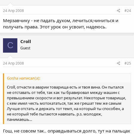
24 Апр 2008
#24
Мерзавчику - не падать духом, лечиться,чиниться и
получать права. Этот урок он усвоит, надеюсь.
Croll
C
Guest
24 Апр 2008
#25
Gosha написал(а):
Croll, отчасти в аварии товарища есть и твоя вина. Он пытался
не отставать от тебя, так как ты бравировал между машин с
превышением скорости и вот результат. Некоторые товарищи,
с кем имел честь мотокататься, так же грешат тем же самым
Лучше отстать и держать тот темп, на который ты способен, а
не который тебе пытаются навязать. p.s. молодеж,
панимаешь...
Гош, не совсем так.. оправдываться долго, тут на пальцах