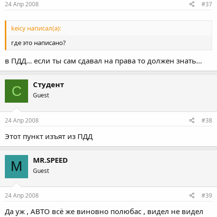
24 Апр 2008
#37
keicy написал(а):
где это написано?
в ПДД... если ты сам сдавал на права то должен знать...
Студент
С
Guest
24 Апр 2008
#38
Этот пункт изъят из ПДД
MR.SPEED
M
Guest
24 Апр 2008
#39
Да уж , АВТО всё же виновно полюбас , видел не видел