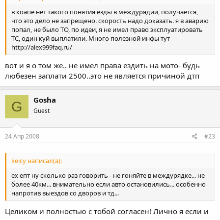
в коапе нет такого понятия езды в междурядии, получается,
что это дело не запрещено. скорость надо доказать. я в аварию
попал, не было ТО, по идеи, я не имел право эксплуатировать
ТС, один куй выплатили. Много полезной инфы тут
http://alex999faq.ru/
вот и я о том же.. не имел права ездить на мото- будь
любезен заплати 2500..это не является причиной дтп
Gosha
G
Guest
24 Апр 2008
#23
keicy написал(а):
ех епт ну сколько раз говорить - не гоняйте в междурядке... не
более 40км... внимательно если авто остановились... особенно
напротив выездов со дворов и тд...
Целиком и полностью с тобой согласен! Лично я если и