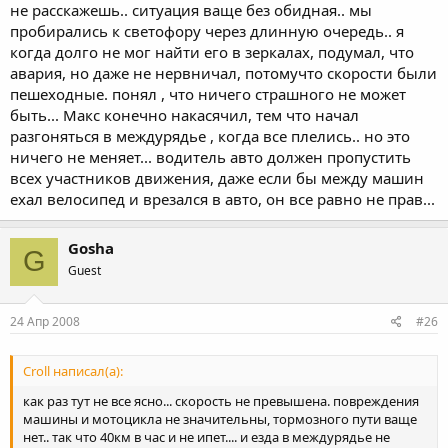
не расскажешь.. ситуация ваще без обидная.. мы
пробирались к светофору через длинную очередь.. я
когда долго не мог найти его в зеркалах, подумал, что
авария, но даже не нервничал, потомучто скорости были
пешеходные. понял , что ничего страшного не может
быть... Макс конечно накасячил, тем что начал
разгоняться в междурядье , когда все плелись.. но это
ничего не меняет... водитель авто должен пропустить
всех участников движения, даже если бы между машин
ехал велосипед и врезался в авто, он все равно не прав...
Gosha
G
Guest
24 Апр 2008
#26
Croll написал(а):
как раз тут не все ясно... скорость не превышена. повреждения
машины и мотоцикла не значительны, тормозного пути ваще
нет.. так что 40км в час и не ипет.... и езда в междурядье не