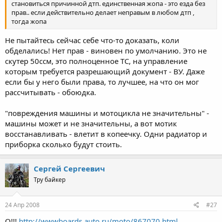
становиться причинной дтп. единственная жопа - это езда без
прав.. если действительно делает неправым в любом дтп ,
тогда жопа
Не пытайтесь сейчас себе что-то доказать, коли
обделались! Нет прав - виновен по умолчанию. Это не
скутер 50ссм, это полноценное ТС, на управление
которым требуется разрешающий документ - ВУ. Даже
если бы у него были права, то лучшее, на что он мог
рассчитывать - обоюдка.
"повреждения машины и мотоцикла не значительны" -
машины может и не значительны, а вот мотик
восстанавливать - влетит в копеечку. Одни радиатор и
приборка сколько будут стоить.
Сергей Сергеевич
Тру байкер
24 Апр 2008
#27
О!!!
http://wwwboards.auto.ru/moto/867070.html