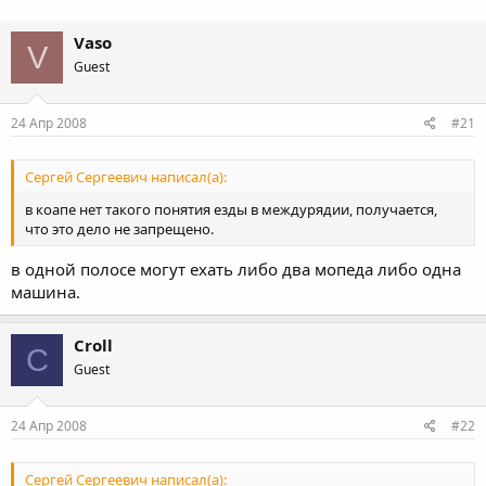
Vaso
V
Guest
24 Апр 2008
#21
Сергей Сергеевич написал(а):
в коапе нет такого понятия езды в междурядии, получается,
что это дело не запрещено.
в одной полосе могут ехать либо два мопеда либо одна
машина.
Croll
C
Guest
24 Апр 2008
#22
Сергей Сергеевич написал(а):