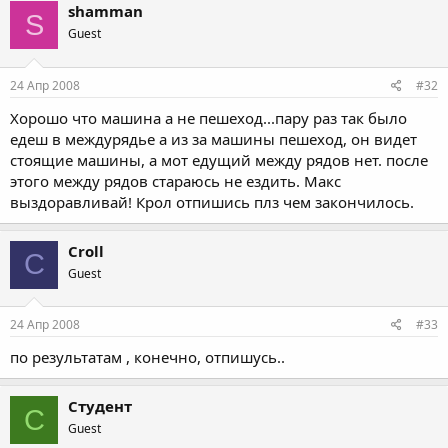
shamman
S
Guest
24 Апр 2008
#32
Хорошо что машина а не пешеход...пару раз так было
едеш в междурядье а из за машины пешеход, он видет
стоящие машины, а мот едущий между рядов нет. после
этого между рядов стараюсь не ездить. Макс
выздоравливай! Крол отпишись плз чем закончилось.
Croll
C
Guest
24 Апр 2008
#33
по результатам , конечно, отпишусь..
Студент
С
Guest