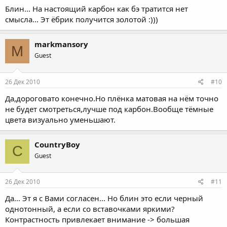
Блин... На настоящий карбон как бэ тратится нет
смысла... Эт ёбрик получится золотой :)))
markmansory
M
Guest
26 Дек 2010
#10
Да,дороговато конечно.Но плёнка матовая на нём точно
не будет смотреться,лучше под карбон.Вообще тёмные
цвета визуально уменьшают.
CountryBoy
C
Guest
26 Дек 2010
#11
Да... Эт я с Вами согласен... Но блин это если черный
однотонный, а если со вставочками яркими?
Контрастность привлекает внимание -> большая