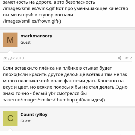
заметность на дороге, а это безопасность
/images/smilies/wink.gif Вот про уменьшающее качество
вы меня пряб в ступор вогнали....
/images/smilies/frown.gif(((
markmansory
M
Guest
26 Дек 2010
#12
Если вставки,то плёнка на плёнке в стыках будет
плохо(Если красить другое дело.Ещё всётаки там не так
много пластика чтоб волю фантазии дать.Конечно на
вкус и цвет, но всякие полосы я бы не стал делать.Одно
знаю точно - белый ybr смотрелся бы
зачетно/images/smilies/thumbup.gif(как идея))
CountryBoy
C
Guest