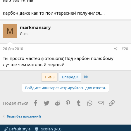
или как то так
карбон даже как то поинтересней получился....
markmansory
M
Guest
26 Дек 2010
#20
ты просто мастер фотошопа)Под карбон полюбому
лучше чем матовый черный
Last
1 из 3
Вперёд
Войдите или зарегистрируйтесь для ответа.
Facebook
Twitter
Reddit
Pinterest
Tumblr
WhatsApp
Электронная
Ссылка
Поделиться:
Темы без вложений
Default style
Russian (RU)