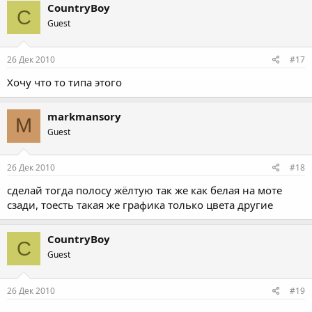
CountryBoy
C
Guest
26 Дек 2010
#17
Хочу что то типа этого
markmansory
M
Guest
26 Дек 2010
#18
сделай тогда полосу жёлтую так же как белая на моте
сзади, тоесть такая же графика только цвета другие
CountryBoy
C
Guest
26 Дек 2010
#19