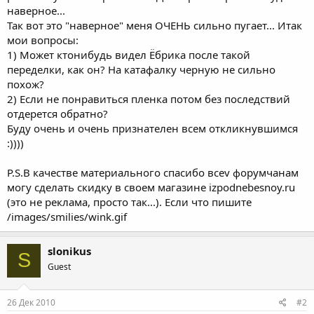
наверное...
Так вот это "наверное" меня ОЧЕНЬ сильно пугает... Итак
мои вопросы:
1) Может ктонибудь видел Ёбрика после такой
переделки, как он? На катафалку черную не сильно
похож?
2) Если не понравиться пленка потом без последствий
отдерется обратно?
Буду очень и очень признателен всем откликнувшимся
:))))
P.S.В качестве материального спасибо всеv форумчанам
могу сделать скидку в своем магазине izpodnebesnoy.ru
(это не реклама, просто так...). Если что пишите
/images/smilies/wink.gif
slonikus
S
Guest
26 Дек 2010
#2