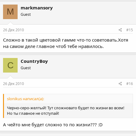
markmansory
M
Guest
26 Дек 2010
#15
Сложно в такой цветовой гамме что-то советовать.Хотя
на самом деле главное чтоб тебе нравилось.
CountryBoy
C
Guest
26 Дек 2010
#16
slonikus написал(а):
Черно-серо-желтый! Тут сложновато будет по жизни во всем!
Но ты главное не отступай!
А чейто мне будет сложно то по жизни??? :D