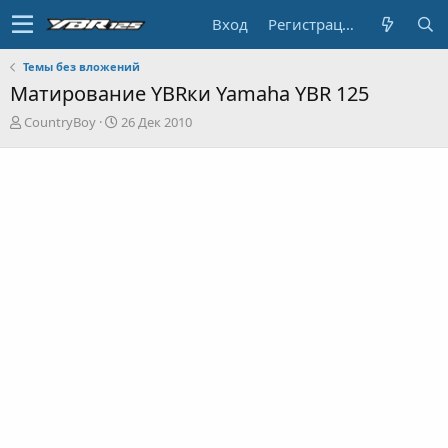
Вход
Регистрация
Темы без вложений
Матирование YBRки Yamaha YBR 125
А
Д
CountryBoy
26 Дек 2010
в
а
т
т
о
а
р
н
т
а
е
ч
м
а
ы
л
а