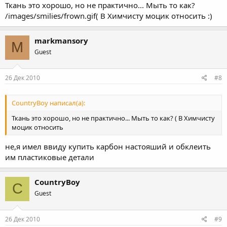
Ткань это хорошо, но не практично... Мыть то как?
/images/smilies/frown.gif( В Химчисту моцик относить :)
markmansory
M
Guest
26 Дек 2010
#8
CountryBoy написал(а):
Ткань это хорошо, но не практично... Мыть то как? ( В Химчисту
моцик относить
не,я имел ввиду купить карбон настояший и обклеить
им пластиковые детали
CountryBoy
C
Guest
26 Дек 2010
#9