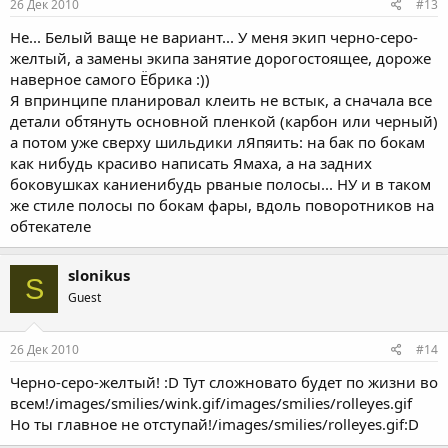
26 Дек 2010
#13
Не... Белый ваще не вариант... У меня экип черно-серо-
желтый, а замены экипа занятие дорогостоящее, дороже
наверное самого Ёбрика :))
Я впринципе планировал клеить не встык, а сначала все
детали обтянуть основной пленкой (карбон или черный)
а потом уже сверху шильдики лЯпяить: на бак по бокам
как нибудь красиво написать Ямаха, а на задних
боковушках каниенибудь рваные полосы... НУ и в таком
же стиле полосы по бокам фары, вдоль поворотников на
обтекателе
slonikus
S
Guest
26 Дек 2010
#14
Черно-серо-желтый! :D Тут сложновато будет по жизни во
всем!/images/smilies/wink.gif/images/smilies/rolleyes.gif
Но ты главное не отступай!/images/smilies/rolleyes.gif:D