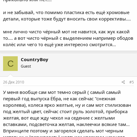
и не забывай, что помимо пластика есть ещё хромовые
детали, которые тоже будут вносить свои коррективы....
мне лично чисто чёрный мот не навится, как жук какой
то.... а вот чисто чёрный с выделением например ободов
колёс или чего то ещё уже интересно смотрится...
CountryBoy
C
Guest
26 Дек 2010
#5
У меня вообще сам мот темно серый ( самый самый
первый год выпуска Ёбра, не как сейчас "снежная
королева), колеса ярко желтые, ну и сам мот стилизован
под желтый цвет, сейчас стоит руль золотой, приборка
желтая, вот еще жду чехол на седение с желтыми
вставками, подсветочка желтая, наклеечки всякие там...
Впринципе поэтому и загорелся сделать мот черным
матовым и "разукрасить" желтыми красками немного...