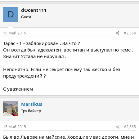
dOcent111
D
Guest
15 Май 2015
#2,564
Тарас - 1 - заблокирован . За что ?
Он всегда был адекватен ,воспитан и выступал по теме .
Значит Устава не нарушал .
Непонятно. Если не секрет почему так жестко и без
предупреждений ?
С уважением
Marsikus
Тру байкер
15 Май 2015
#2,565
Был во Львове на майские. Хорошие у вас дороги, мне и