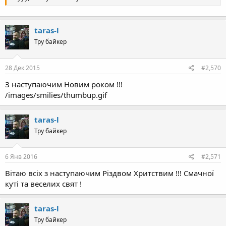
taras-l
Тру байкер
28 Дек 2015
#2,570
З наступаючим Новим роком !!!
/images/smilies/thumbup.gif
taras-l
Тру байкер
6 Янв 2016
#2,571
Вітаю всіх з наступаючим Різдвом Хритствим !!! Смачної
куті та веселих свят !
taras-l
Тру байкер