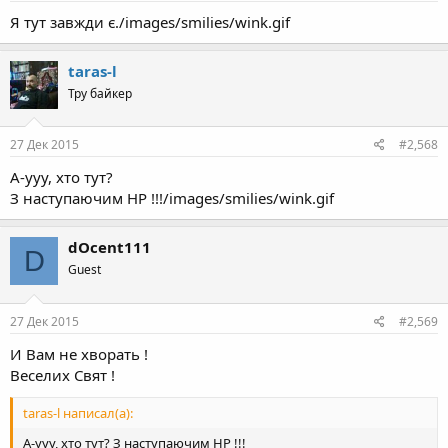
Я тут завжди є./images/smilies/wink.gif
taras-l
Тру байкер
27 Дек 2015
#2,568
А-ууу, хто тут?
З наступаючим НР !!!/images/smilies/wink.gif
dOcent111
D
Guest
27 Дек 2015
#2,569
И Вам не хворать !
Веселих Свят !
taras-l написал(а):
А-ууу, хто тут? З наступаючим НР !!!