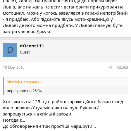
Салют, хлопці! На травневі свята їду до Європи через
Львів, але на жаль не встиг встановити прикурювач на
мотоцикл. Може у когось завалявся в гаражі непотрібний
- я придбаю. Або підкажіть якусь мото-крамницю у
Львові де його можна придбати. У Львові планую бути
завтра увечері. Дякую!
dOcent111
D
Guest
10 Май 2015
#2,563
olezhyk написал(а):
переграли на 25.04
Хто їздить на 125 -ці в районі гаражів ,його бачив вслід
коло церкви /Студ.містечко на вул. Лукаша /...
запрошується на спільні заходи.
Погода є...
До обговорення є три простіші маршрути...