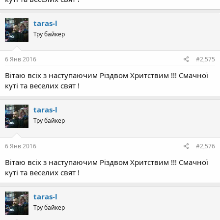
taras-l
Тру байкер
6 Янв 2016
#2,575
Вітаю всіх з наступаючим Різдвом Хритствим !!! Смачної
куті та веселих свят !
taras-l
Тру байкер
6 Янв 2016
#2,576
Вітаю всіх з наступаючим Різдвом Хритствим !!! Смачної
куті та веселих свят !
taras-l
Тру байкер