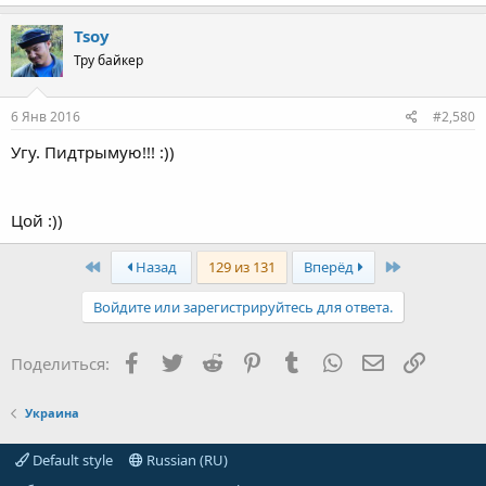
Tsoy
Тру байкер
6 Янв 2016
#2,580
Угу. Пидтрымую!!! :))
Цой :))
First
Last
Назад
129 из 131
Вперёд
Войдите или зарегистрируйтесь для ответа.
Facebook
Twitter
Reddit
Pinterest
Tumblr
WhatsApp
Электронная
Ссылка
Поделиться:
Украина
Default style
Russian (RU)