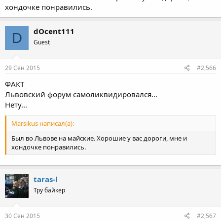
хондочке понравились.
dOcent111
D
Guest
29 Сен 2015
#2,566
ФАКТ
Львовский форум самоликвидировался...
Нету...
Marsikus написал(а):
Был во Львове на майские. Хорошие у вас дороги, мне и
хондочке понравились.
taras-l
Тру байкер
30 Сен 2015
#2,567