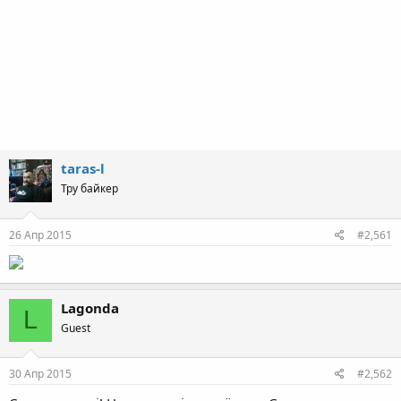
taras-l
Тру байкер
26 Апр 2015
#2,561
Lagonda
L
Guest
30 Апр 2015
#2,562