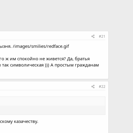
#21
ня. /images/smilies/redface.gif
его ж им спокойно не живется? Да, братья
 и так символическая ))) А простым гражданам
#22
кому казачеству.