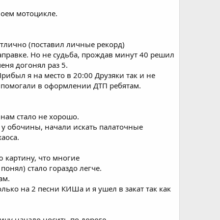
своем мотоцикле.
отлично (поставил личные рекорд)
аправке. Но не судьба, прождав минут 40 решил
еня догонял раз 5.
Прибыл я на место в 20:00 Друзяки так и не
и помогали в оформлении ДТП ребятам.
 нам стало не хорошо.
 у обочины, начали искать палаточные
хаоса.
ю картину, что многие
понял) стало гораздо легче.
ам.
лько на 2 песни КИШа и я ушел в закат так как
ицу начало носить по дороге.