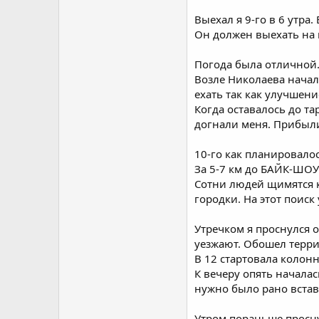
Выехал я 9-го в 6 утра
Он должен выехать на 
Погода была отличной.
Возле Николаева начала
ехать так как улучшени
Когда оставалось до та
догнали меня. Прибыли
10-го как планировалос
За 5-7 км до БАЙК-ШОУ
Сотни людей щимятся к
городки. На этот поиск
Утречком я проснулся о
уезжают. Обошел террит
В 12 стартовала колонн
К вечеру опять началас
нужно было рано встав
Утром пораньше проснул