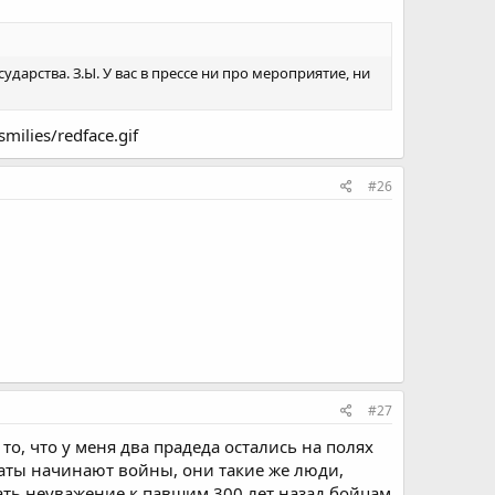
ударства. З.Ы. У вас в прессе ни про мероприятие, ни
ilies/redface.gif
#26
#27
то, что у меня два прадеда остались на полях
аты начинают войны, они такие же люди,
ать неуважение к павшим 300 лет назад бойцам