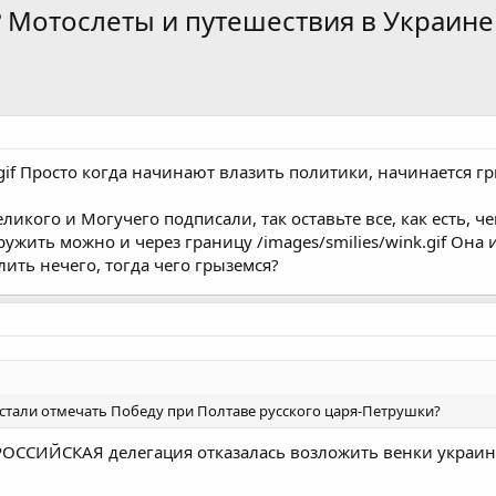
? Мотослеты и путешествия в Украине
.gif Просто когда начинают влазить политики, начинается грыз
ликого и Могучего подписали, так оставьте все, как есть, ч
дружить можно и через границу /images/smilies/wink.gif Она
ить нечего, тогда чего грыземся?
стали отмечать Победу при Полтаве русского царя-Петрушки?
 РОССИЙСКАЯ делегация отказалась возложить венки украинс