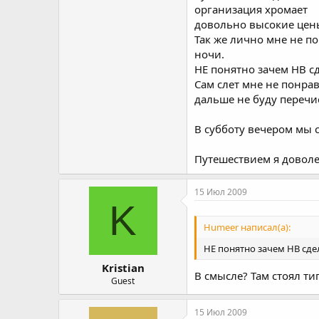
организация хромает
довольно высокие цены
Так же лично мне не по
ночи.
НЕ понятно зачем НВ с
Сам слет мне не понра
дальше не буду перечи
В субботу вечером мы 
Путешествием я доволен
15 Июл 2009
K
Humeer написал(а):
НЕ понятно зачем НВ сде
Kristian
В смысле? Там стоял ти
Guest
15 Июл 2009