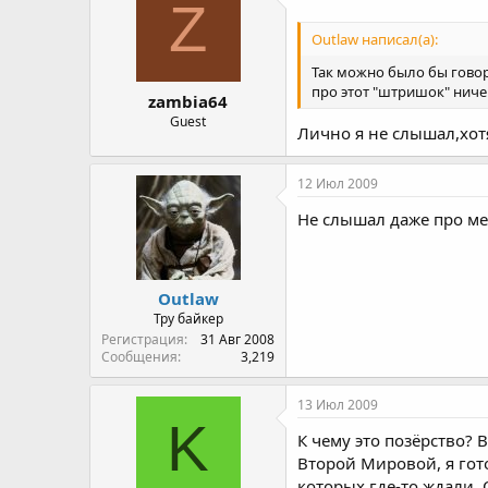
Z
Outlaw написал(а):
Так можно было бы говори
про этот "штришок" ниче
zambia64
Guest
Лично я не слышал,хотя
12 Июл 2009
Не слышал даже про ме
Outlaw
Тру байкер
Регистрация
31 Авг 2008
Сообщения
3,219
13 Июл 2009
K
К чему это позёрство? 
Второй Мировой, я гот
которых где-то ждали.