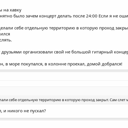
 на хавку
нятно было зачем концерт делать после 24:00 Если я не ош
делали себе отдельную территорию в которую проход закры
вился
слять.
с друзьями организовали свой не большой гитарный концерт
, в море покупался, в колонне проехал, домой добрался!
лали себе отдельную территорию в которую проход закрыт. Сам слет 
п, и никого не пускал?