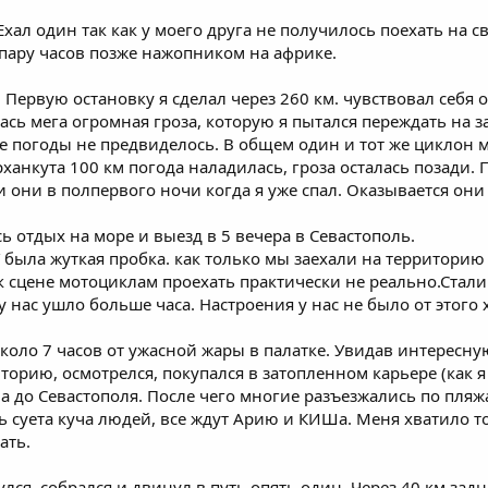
. Ехал один так как у моего друга не получилось поехать на 
пару часов позже нажопником на африке.
 Первую остановку я сделал через 260 км. чувствовал себя 
сь мега огромная гроза, которую я пытался переждать на з
е погоды не предвиделось. В общем один и тот же циклон м
рханкута 100 км погода наладилась, гроза осталась позади. 
 они в полпервого ночи когда я уже спал. Оказывается он
ь отдых на море и выезд в 5 вечера в Севастополь.
 была жуткая пробка. как только мы заехали на территорию
 сцене мотоциклам проехать практически не реально.Стали
 у нас ушло больше часа. Настроения у нас не было от этого 
коло 7 часов от ужасной жары в палатке. Увидав интересну
орию, осмотрелся, покупался в затопленном карьере (как я 
а до Севастополя. После чего многие разъезжались по пляж
ь суета куча людей, все ждут Арию и КИШа. Меня хватило то
ать.
ся, собрался и двинул в путь опять один. Через 40 км задн