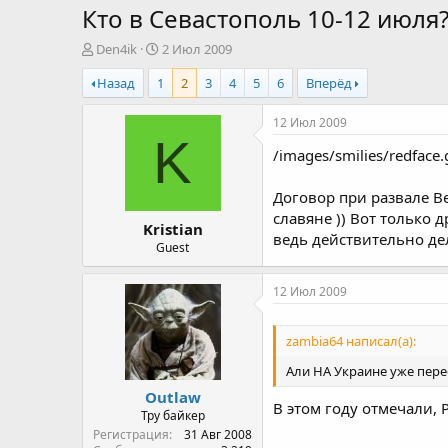
Кто в Севастополь 10-12 июля
А
Д
Den4ik
2 Июл 2009
в
а
Назад
1
2
3
4
5
6
Вперёд
т
т
о
а
р
н
12 Июл 2009
т
а
K
/images/smilies/redface
е
ч
м
а
ы
л
Договор при развале Ве
а
славяне )) Вот только 
Kristian
ведь действительно дел
Guest
12 Июл 2009
zambia64 написал(а):
Али НА Украине уже пере
Outlaw
В этом году отмечали,
Тру байкер
Регистрация
31 Авг 2008