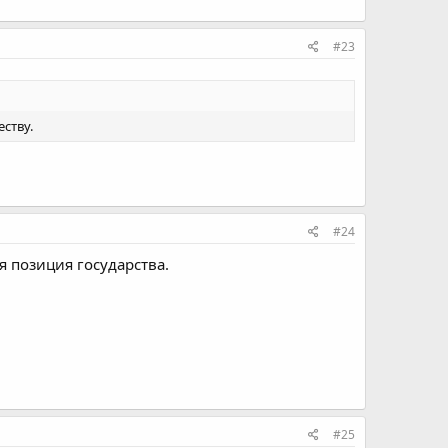
#23
ству.
#24
я позиция государства.
#25