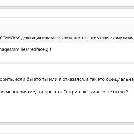
ОССИЙСКАЯ делегация отказалась возложить венки украинскому казаче
ages/smilies/redface.gif
рить, если бы это ты или я отказался, а так это официальна
 про мероприятие, ни про этот "штришок" ничего не было ?