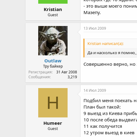
- это выше моего поним
Kristian
Мазепу.
Guest
13 Июл 2009
Kristian написал(а):
Да и насколько я помню, 
Outlaw
Совершенно верно, но з
Тру байкер
Регистрация
31 Авг 2008
Сообщения
3,219
14 Июл 2009
H
Подбил меня поехать на
План был такой:
9 выезд из Киева приб
10 после обеда выдвига
Humeer
11 как получится
Guest
12 утром выезд в киев