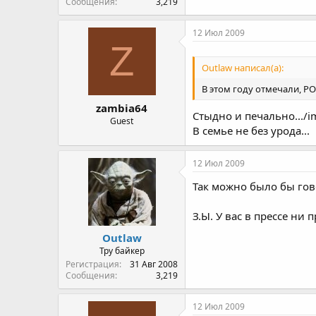
Сообщения
3,219
12 Июл 2009
Z
Outlaw написал(а):
В этом году отмечали, Р
zambia64
Стыдно и печально.../im
Guest
В семье не без урода...
12 Июл 2009
Так можно было бы гово
З.Ы. У вас в прессе ни
Outlaw
Тру байкер
Регистрация
31 Авг 2008
Сообщения
3,219
12 Июл 2009