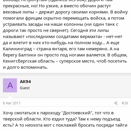
прекрасные, но! Но узкие, а вместо обочин растут
вековые липы – держат дорогу своими корнями. В войну
помогали фрицам скрытно перемещать войска, а потом
устраивать засады на наши колонны (ни один танк с
дороги так просто не свернет). Сегодня эти липы
называют «последними солдатами вермахта» - нет-нет
да и влетит в них кто-нибудь на полном ходу… А еще
Калининград – страна янтаря, его там немеряно. А на
берегу Балтики он просто под ногами валяется. В общем,
Кенигсбергская область – суперское место, чтоб посетить
и долго вспоминать.
АК94
А
Guest
8 Авг 2011
#26
Хочу смотаться к пароходу "Достоевский", тот что в
тверской области. Кто ездил туда? Там к нему подъезд
есть? А то неохота мот с поклажей бросать посреди тайги