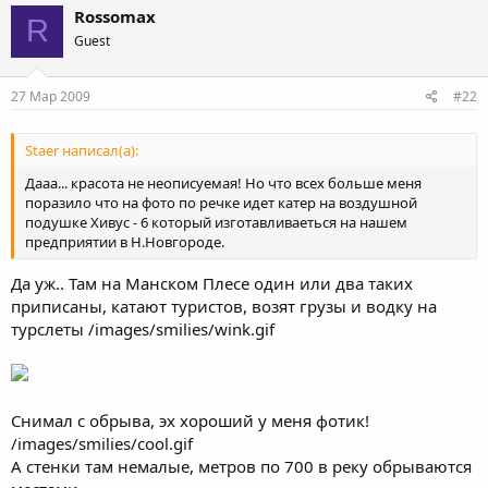
Rossomax
R
Guest
27 Мар 2009
#22
Staer написал(а):
Дааа... красота не неописуемая! Но что всех больше меня
поразило что на фото по речке идет катер на воздушной
подушке Хивус - 6 который изготавливаеться на нашем
предприятии в Н.Новгороде.
Да уж.. Там на Манском Плесе один или два таких
приписаны, катают туристов, возят грузы и водку на
турслеты /images/smilies/wink.gif
Снимал с обрыва, эх хороший у меня фотик!
/images/smilies/cool.gif
А стенки там немалые, метров по 700 в реку обрываются