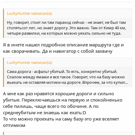
LuckyHunter написал(а):
Ну, говорит, стоит ли там параход сейчас - не знает, не был там
стопятьсот лет.. но знает дорогу. Это важно. Там от Кимр 40 км,
четыре развилки, на которых можно уехать сильно не туда.
Я в инете нашел подробное описание маршрута где и
как сворачивать. Да и навигатор с собой захвачу
LuckyHunter написал(а):
Сама дорога - асфальт убитый. То есть, конкретно убитый.
Слалом между ямами и все такое. Говорит, что на базу можно
въехать не оставляя мотики на дороге. Впрочем, за что купил...
А мне как раз нравятся хорошие дороги и сильно
убитые. Переключаешься на первую и спокойненько
себе пилишь, чаще всего по обочине. А по
среднеубитым не знаешь как ехать:D
То что можно проехать на саму базу-это уже вселяет
оптимизм