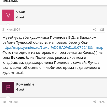
местами.
Van0
V
Guest
31 Июл 2009
#23
Музей-усадьба художника Поленова В.Д., в Заокском
районе Тульской области, на правом берегу Оки
http://maps.yandex.ru/?text=%D0%A0%D...0.076218&l=map
Фото (на одном из которых моя сестренка из Киева:) ) из
села
Бехово
, близ Поленово, рядом с храмом и
кладбищем, где захоронены Поленов с семьей. Лучше
ехать золотой осенью, - любимое время года великого
художника!..
РоманЫч
Р
Guest
10 Ноя 2009
#24