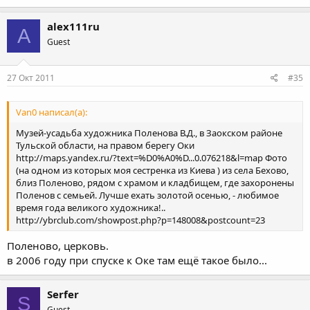
alex111ru
A
Guest
27 Окт 2011
#35
Van0 написал(а):
Музей-усадьба художника Поленова В.Д., в Заокском районе
Тульской области, на правом берегу Оки
http://maps.yandex.ru/?text=%D0%A0%D...0.076218&l=map Фото
(на одном из которых моя сестренка из Киева ) из села Бехово,
близ Поленово, рядом с храмом и кладбищем, где захоронены
Поленов с семьей. Лучше ехать золотой осенью, - любимое
время года великого художника!..
http://ybrclub.com/showpost.php?p=148008&postcount=23
Поленово, церковь.
в 2006 году при спуске к Оке там ещё такое было...
Serfer
S
Guest