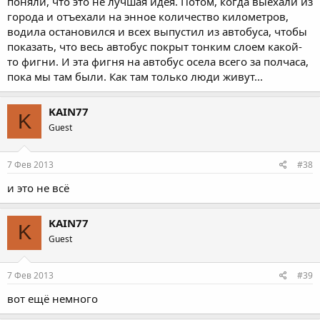
поняли, что это не лучшая идея. Потом, когда выехали из
города и отъехали на энное количество километров,
водила остановился и всех выпустил из автобуса, чтобы
показать, что весь автобус покрыт тонким слоем какой-
то фигни. И эта фигня на автобус осела всего за полчаса,
пока мы там были. Как там только люди живут...
KAIN77
K
Guest
7 Фев 2013
#38
и это не всё
KAIN77
K
Guest
7 Фев 2013
#39
вот ещё немного