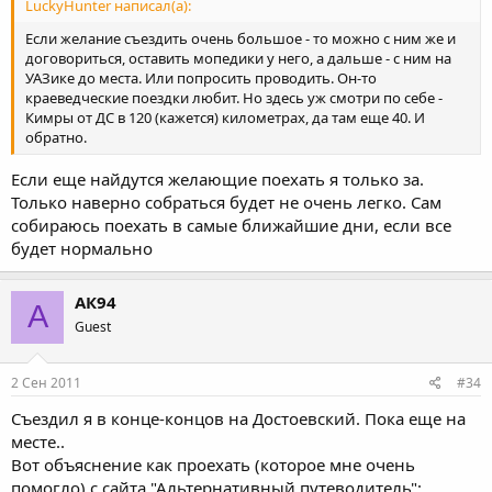
LuckyHunter написал(а):
Если желание съездить очень большое - то можно с ним же и
договориться, оставить мопедики у него, а дальше - с ним на
УАЗике до места. Или попросить проводить. Он-то
краеведческие поездки любит. Но здесь уж смотри по себе -
Кимры от ДС в 120 (кажется) километрах, да там еще 40. И
обратно.
Если еще найдутся желающие поехать я только за.
Только наверно собраться будет не очень легко. Сам
собираюсь поехать в самые ближайшие дни, если все
будет нормально
АК94
А
Guest
2 Сен 2011
#34
Съездил я в конце-концов на Достоевский. Пока еще на
месте..
Вот объяснение как проехать (которое мне очень
помогло) с сайта "Альтернативный путеводитель":