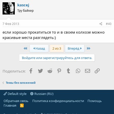
kascej
Тру байкер
7 Фев 2013
#40
если хорошо прокатиться то и в своем колхозе можно
красивые места разглядеть:)
First
Last
Назад
2 из 3
Вперёд
Войдите или зарегистрируйтесь для ответа.
Facebook
Twitter
Reddit
Pinterest
Tumblr
WhatsApp
Электронная
Ссылка
Поделиться:
Темы без вложений
Default style
Russian (RU)
Обратная связь
Политика конфиденциальности
Помощь
Главная
R
S
S
®