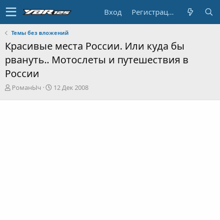
Вход
Регистрация
Темы без вложений
Красивые места России. Или куда бы
рвануть.. Мотослеты и путешествия в
России
А
Д
РоманЫч
12 Дек 2008
в
а
т
т
о
а
р
н
т
а
е
ч
м
а
ы
л
а