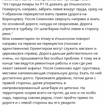
"Из города Кимры по Р116 доехать до Ильинского.
Повернуть направо, забрать левее вокруг пруда, сразу на
Y-образном перекрестке взять правее (дорога на
Воронцово). После Симоново свернуть направо и ехать
по основной дороге, никуда не сворачивая. Дорога
упрется в турбазу. От шлагбаума пойти левее в сторону
реки."
Мои комментарии по этому-в Ильинском поворот
направо на первом же перекрестке (похоже и
единственном) Ориентиром могут служить магазин и
церковь(все справа). Дорога дальше действительно не
очень, но прошивается без особых проблем. К тому же в
конце там ведутся ремонтные работы и кое-где уже
лежит свежий асфальт. После Симоново идет грунтовка,
местами напоминающая стиральную доску. Ехать по ней
достаточно долго. Проезжаете деревню, потом дачи с
правой стороны, далее упираетесь в
импровизированный шлагбаум из цепочки. На
территорию скорее всего не пустят, да оно и не особо
надо, пароход совсем рядом, стоит пройти прямо по
дороге и с левой стороны вы его увидите.