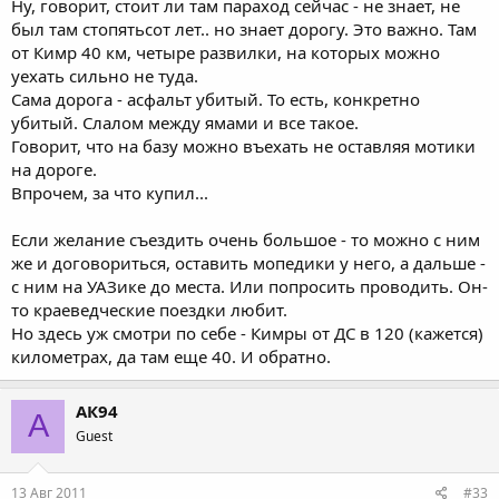
Ну, говорит, стоит ли там параход сейчас - не знает, не
был там стопятьсот лет.. но знает дорогу. Это важно. Там
от Кимр 40 км, четыре развилки, на которых можно
уехать сильно не туда.
Сама дорога - асфальт убитый. То есть, конкретно
убитый. Слалом между ямами и все такое.
Говорит, что на базу можно въехать не оставляя мотики
на дороге.
Впрочем, за что купил...
Если желание съездить очень большое - то можно с ним
же и договориться, оставить мопедики у него, а дальше -
с ним на УАЗике до места. Или попросить проводить. Он-
то краеведческие поездки любит.
Но здесь уж смотри по себе - Кимры от ДС в 120 (кажется)
километрах, да там еще 40. И обратно.
АК94
А
Guest
13 Авг 2011
#33