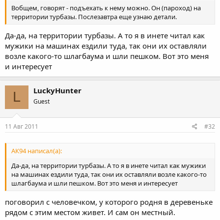
Вобщем, говорят - подъехать к нему можно. Он (пароход) на
территории турбазы. Послезавтра еще узнаю детали.
Да-да, на территории турбазы. А то я в инете читал как
мужики на машинах ездили туда, так они их оставляли
возле какого-то шлагбаума и шли пешком. Вот это меня
и интересует
LuckyHunter
L
Guest
11 Авг 2011
#32
АК94 написал(а):
Да-да, на территории турбазы. А то я в инете читал как мужики
на машинах ездили туда, так они их оставляли возле какого-то
шлагбаума и шли пешком. Вот это меня и интересует
поговорил с человечком, у которого родня в деревеньке
рядом с этим местом живет. И сам он местный.