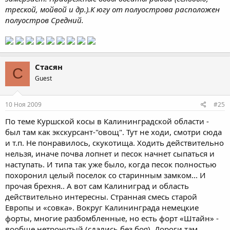
треской, мойвой и др.).К югу от полуострова расположен
полуостров Средний.
Стасян
С
Guest
10 Ноя 2009
#25
По теме Куршской косы в Калининградской области -
был там как экскурсант-"овощ". Тут не ходи, смотри сюда
и т.п. Не понравилось, скукотища. Ходить действительно
нельзя, иначе почва лопнет и песок начнет сыпаться и
наступать. И типа так уже было, когда песок полностью
похоронил целый поселок со старинным замком... И
прочая брехня.. А вот сам Калиниград и область
действительно интересны. Странная смесь старой
Европы и «совка». Вокруг Калининграда немецкие
форты, многие разбомбленные, но есть форт «Штайн» -
вообще нетронутый (сдались без боя). Дороги там