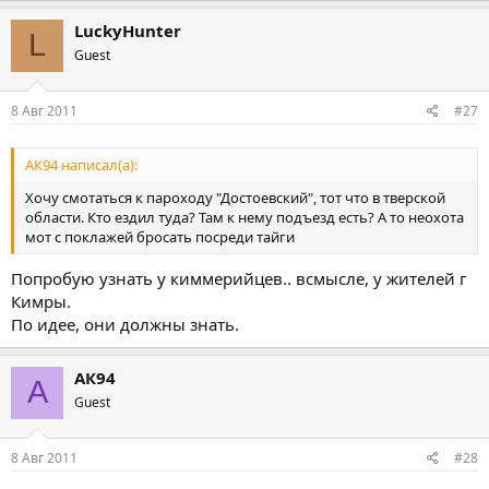
LuckyHunter
L
Guest
8 Авг 2011
#27
АК94 написал(а):
Хочу смотаться к пароходу "Достоевский", тот что в тверской
области. Кто ездил туда? Там к нему подъезд есть? А то неохота
мот с поклажей бросать посреди тайги
Попробую узнать у киммерийцев.. всмысле, у жителей г
Кимры.
По идее, они должны знать.
АК94
А
Guest
8 Авг 2011
#28