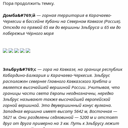
Пора продолжить темку.
Домба&#769;й
—
горная территория в Карачаево-
Черкесии в бассейне Кубани на Северном Кавказе (Россия).
Отсюда по прямой 65 км до вершины Эльбруса и 65 км до
побережья Чёрного моря
Эльбру&#769;с
—
гора на Кавказе, на границе республик
Кабардино-Балкария и Карачаево-Черкесия. Эльбрус
расположен севернее Главного Кавказского Хребта и
является высочайшей вершиной России. Учитывая, что
границы части света Европы неоднозначны, нередко
Эльбрус называют также высочайшей европейской
горной вершиной. Это двувершинный конус вулкана.
Западная вершина имеет высоту 5642 м, Восточная —
5621 м. Они разделены седловиной — 5200 м и отстоят
друг от друга примерно на 3 км. Путь к Эльбрусу лежит