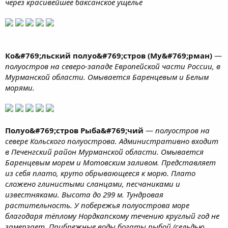
через красивейшее баксанское ущелье
Ко&#769;льский полуо&#769;стров (Му&#769;рман)
—
полуостров на северо-западе Европейской части России, в
Мурманской области. Омывается Баренцевым и Белым
морями.
Полуо&#769;стров Рыба&#769;чий
—
полуостров на
севере Кольского полуострова. Административно входит
в Печенгский район Мурманской области. Омывается
Баренцевым морем и Мотовским заливом. Представляет
из себя плато, круто обрывающееся к морю. Плато
сложено глинистыми сланцами, песчаниками и
известняками. Высота до 299 м. Тундровая
растительность. У побережья полуострова море
благодаря тёплому Нордкапскому течению круглый год не
замерзает. Прибрежные воды богаты рыбой (cельдью,