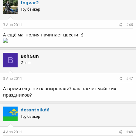
Ingvar2
Тру байкер
3 Апр 2011
#46
А ещё магнолия начинает цвести. :)
BobGun
B
Guest
3 Апр 2011
#47
А время еще не планировали? как насчет майских
праздников?
desantnikd6
Тру байкер
4 Апр 2011
#48