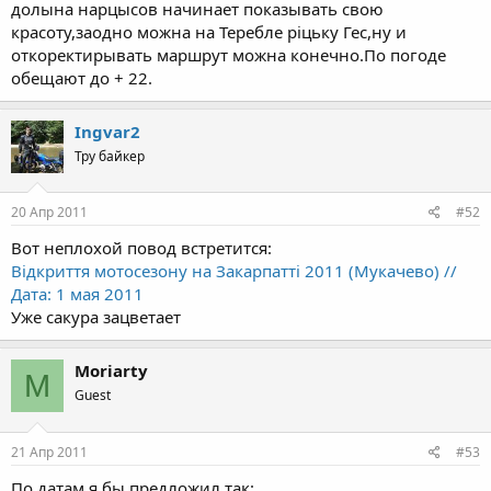
долына нарцысов начинает показывать свою
красоту,заодно можна на Теребле ріцьку Гес,ну и
откоректирывать маршрут можна конечно.По погоде
обещают до + 22.
Ingvar2
Тру байкер
20 Апр 2011
#52
Вот неплохой повод встретится:
Відкриття мотосезону на Закарпатті 2011 (Мукачево) //
Дата: 1 мая 2011
Уже сакура зацветает
Moriarty
M
Guest
21 Апр 2011
#53
По датам я бы предложил так: