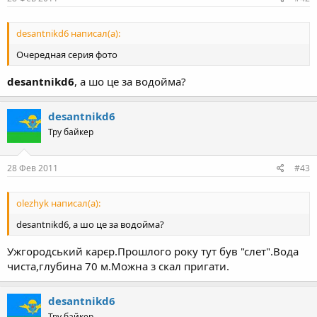
desantnikd6 написал(а):
Очередная серия фото
desantnikd6
, а шо це за водойма?
desantnikd6
Тру байкер
28 Фев 2011
#43
olezhyk написал(а):
desantnikd6, а шо це за водойма?
Ужгородський карєр.Прошлого року тут був "слет".Вода
чиста,глубина 70 м.Можна з скал пригати.
desantnikd6
Тру байкер