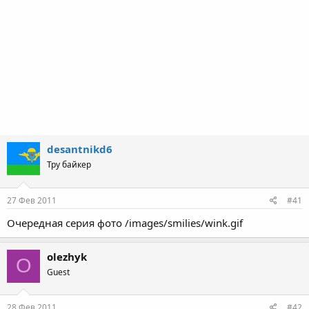
desantnikd6
Тру байкер
27 Фев 2011
#41
Очередная серия фото /images/smilies/wink.gif
olezhyk
O
Guest
28 Фев 2011
#42