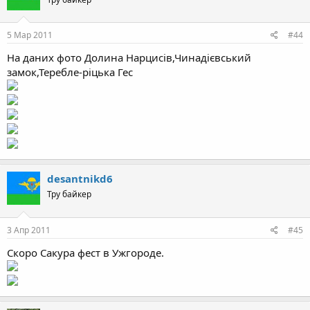
5 Мар 2011
#44
На даних фото Долина Нарцисів,Чинадієвський
замок,Теребле-ріцька Гес
desantnikd6
Тру байкер
3 Апр 2011
#45
Скоро Сакура фест в Ужгороде.