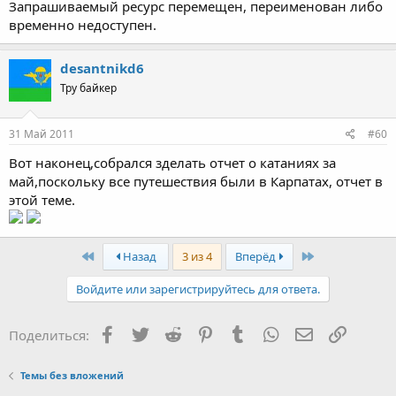
Запрашиваемый ресурс перемещен, переименован либо
временно недоступен.
desantnikd6
Тру байкер
31 Май 2011
#60
Вот наконец,собрался зделать отчет о катаниях за
май,поскольку все путешествия были в Карпатах, отчет в
этой теме.
First
Last
Назад
3 из 4
Вперёд
Войдите или зарегистрируйтесь для ответа.
Facebook
Twitter
Reddit
Pinterest
Tumblr
WhatsApp
Электронная
Ссылка
Поделиться:
Темы без вложений