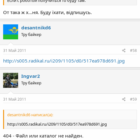
Если с роботой получиться то буду там.
От така ж х...ня. Буду їхати, відпишусь.
desantnikd6
Тру байкер
31 Май 2011
#58
http://s005.radikal.ru/i209/1105/d0/517ea978d691.jpg
Ingvar2
Тру байкер
31 Май 2011
#59
desantnikd6 написал(а):
http://s005.radikal.ru/i209/1105/d0/517ea978d691.jpg
404 - Файл или каталог не найден.