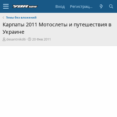
Вход
Регистрация
Темы без вложений
Карпаты 2011 Мотослеты и путешествия в
Украине
А
Д
desantnikd6
20 Фев 2011
в
а
т
т
о
а
р
н
т
а
е
ч
м
а
ы
л
а