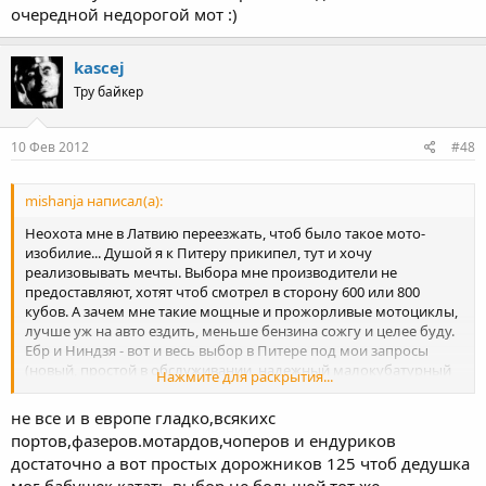
очередной недорогой мот :)
kascej
Тру байкер
10 Фев 2012
#48
mishanja написал(а):
Неохота мне в Латвию переезжать, чтоб было такое мото-
изобилие... Душой я к Питеру прикипел, тут и хочу
реализовывать мечты. Выбора мне производители не
предоставляют, хотят чтоб смотрел в сторону 600 или 800
кубов. А зачем мне такие мощные и прожорливые мотоциклы,
лучше уж на авто ездить, меньше бензина сожгу и целее буду.
Ебр и Ниндзя - вот и весь выбор в Питере под мои запросы
(новый, простой в обслуживании, надежный малокубатурный
Нажмите для раскрытия...
мотоцикл, от именитого бренда, официально поставляемый в
Россию). Пускай этот Фазер продают у нас! Пока он пройдёт
не все и в европе гладко,всякихс
сертификацию, пока то да се, пройдёт столько времени, что я
портов,фазеров.мотардов,чоперов и ендуриков
смогу накататься на Ебрике и подкопить на очередной
достаточно а вот простых дорожников 125 чтоб дедушка
недорогой мот
мог бабушек катать выбор не большой.тот же