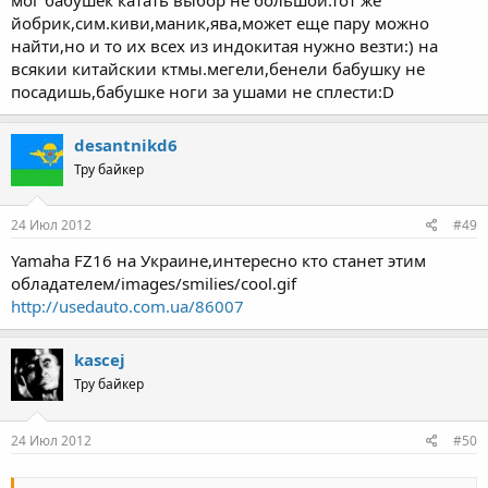
йобрик,сим.киви,маник,ява,может еще пару можно
найти,но и то их всех из индокитая нужно везти:) на
всякии китайскии ктмы.мегели,бенели бабушку не
посадишь,бабушке ноги за ушами не сплести:D
desantnikd6
Тру байкер
24 Июл 2012
#49
Yamaha FZ16 на Украине,интересно кто станет этим
обладателем/images/smilies/cool.gif
http://usedauto.com.ua/86007
kascej
Тру байкер
24 Июл 2012
#50