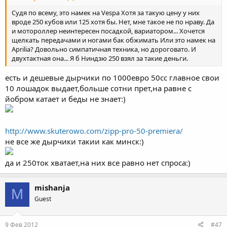
Судя по всему, это намек на Vespa Хотя за такую цену у них
вроде 250 кубов или 125 хотя бы. Нет, мне такое не по нраву. Да
и мотороллер неинтересен посадкой, вариатором... Хочется
щелкать передачами и ногами бак обжимать Или это намек на
Aprilia? Довольно симпатичная техника, но дороговато. И
двухтактная она... Я б Ниндзю 250 взял за такие деньги.
есть и дешевые дырчики по 1000евро 50сс главное свои
10 лошадок выдает,больше сотни прет,на равне с
йобром катает и беды не знает:)
http://www.skuterowo.com/zipp-pro-50-premiera/
не все же дырчики такии как минск:)
да и 250ток хватает,на них все равно нет спроса:)
mishanja
M
Guest
9 Фев 2012
#47