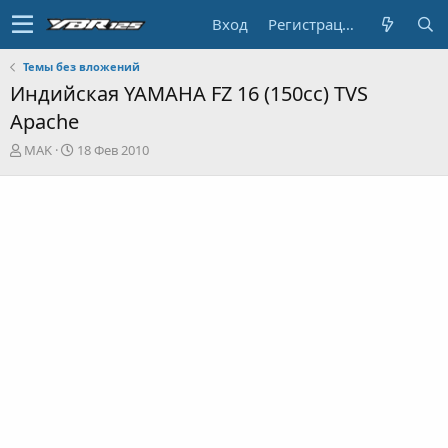
Вход
Регистрация
Темы без вложений
Индийская YAMAHA FZ 16 (150cc) TVS
Apache
А
Д
MAK
18 Фев 2010
в
а
т
т
о
а
р
н
т
а
е
ч
м
а
ы
л
а