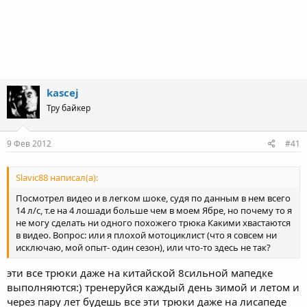
kascej
Тру байкер
9 Фев 2012
#41
Slavic88 написал(а):
Посмотрел видео и в легком шоке, судя по данным в нем всего
14 л/с, т.е на 4 лошади больше чем в моем Ябре, но почему то я
не могу сделать ни одного похожего трюка Какими хвастаются
в видео. Вопрос: или я плохой мотоциклист (что я совсем ни
исключаю, мой опыт- один сезон), или что-то здесь не так?
эти все трюки даже на китайской 8сильной мапедке
выполняются:) тренеруйся каждый день зимой и летом и
через пару лет будешь все эти трюки даже на лисапеде