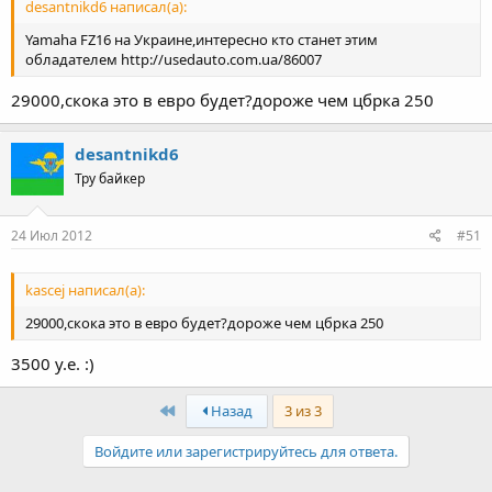
desantnikd6 написал(а):
Yamaha FZ16 на Украине,интересно кто станет этим
обладателем http://usedauto.com.ua/86007
29000,скока это в евро будет?дороже чем цбрка 250
desantnikd6
Тру байкер
24 Июл 2012
#51
kascej написал(а):
29000,скока это в евро будет?дороже чем цбрка 250
3500 у.е. :)
First
Назад
3 из 3
Войдите или зарегистрируйтесь для ответа.