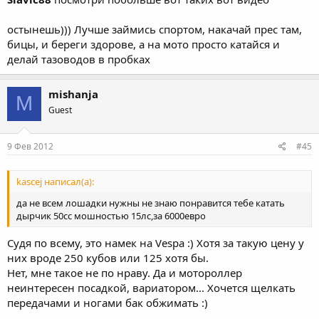
остынешь))) Лучше займись спортом, накачай прес там,
бицы, и береги здорове, а на мото просто катайся и
делай тазоводов в пробках
mishanja
M
Guest
9 Фев 2012
#45
kascej написал(а):
да не всем лошадки нужны не знаю понравится тебе катать
дырчик 50сс мошностью 15лс,за 6000евро
Судя по всему, это намек на Vespa :) Хотя за такую цену у
них вроде 250 кубов или 125 хотя бы.
Нет, мне такое не по нраву. Да и мотороллер
неинтересен посадкой, вариатором... Хочется щелкать
передачами и ногами бак обжимать :)