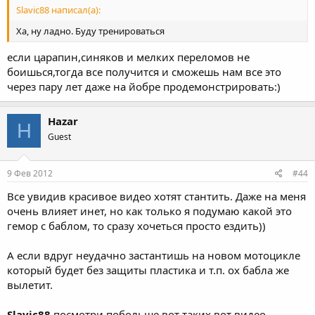
Slavic88 написал(а):
Ха, ну ладно. Буду тренироваться
если царапин,синяков и мелких переломов не
боишься,тогда все получится и сможешь нам все это
через пару лет даже на йобре продемонстрировать:)
Hazar
H
Guest
9 Фев 2012
#44
Все увидив красивое видео хотят стантить. Даже на меня
очень влияет инет, но как только я подумаю какой это
гемор с баблом, то сразу хочеться просто ездить))
А если вдруг неудачно застантишь на новом мотоцикле
который будет без защиты пластика и т.п. ох бабла же
вылетит.
Slavic88
посмотри побольше вот таких вот видео