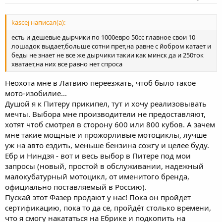
kascej написал(а):
есть и дешевые дырчики по 1000евро 50сс главное свои 10
лошадок выдает,больше сотни прет,на равне с йобром катает и
беды не знает не все же дырчики такии как минск да и 250ток
хватает,на них все равно нет спроса
Неохота мне в Латвию переезжать, чтоб было такое
мото-изобилие...
Душой я к Питеру прикипел, тут и хочу реализовывать
мечты. Выбора мне производители не предоставляют,
хотят чтоб смотрел в сторону 600 или 800 кубов. А зачем
мне такие мощные и прожорливые мотоциклы, лучше
уж на авто ездить, меньше бензина сожгу и целее буду.
Ебр и Ниндзя - вот и весь выбор в Питере под мои
запросы (новый, простой в обслуживании, надежный
малокубатурный мотоцикл, от именитого бренда,
официально поставляемый в Россию).
Пускай этот Фазер продают у нас! Пока он пройдёт
сертификацию, пока то да се, пройдёт столько времени,
что я смогу накататься на Ебрике и подкопить на