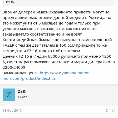
rtr-fi/
Звонил дилерам Ямахи,сказали что привезти могут,но
при условии омологации данной модели в России,а на
это может уйти от 6 месяцев до года и только при
условии массовых заказов,а так как их никто не
заказывает,то соответственно и не возят...
Кстати индийская Ямаха еще выпускает замечательный
FAZER с тем же двигателем в 150 cc.В принципе то же
самое ,что и FZ 16,только с обтекателем.
Ценник FZ 16 в Индии 65000 рупий,это примерно 1250
$, сучетом расстаможки , доставки и маржи дилера около
2200-2400$
Заманчивая цена...
http://www.yamaha-motor-
india.com/product/index.html
ZaKi
Z
Guest
18 Фев 2010
#4