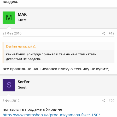
владею.
MAK
M
Guest
21 Фев 2010
#19
Denkin написал(а):
какие были..) он туда приехал и там на нем стал катать.
деталями не владею.
все правильно наш человек плохую технику не купит:)
Serfer
S
Guest
8 Фев 2012
#20
появился в продаже в Украине
http://www.motoshop.ua/product/yamaha-fazer-150/