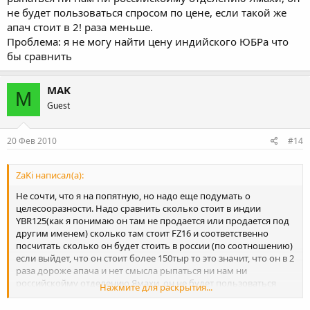
не будет пользоваться спросом по цене, если такой же
апач стоит в 2! раза меньше.
Проблема: я не могу найти цену индийского ЮБРа что
бы сравнить
MAK
M
Guest
20 Фев 2010
#14
ZaKi написал(а):
Не сочти, что я на попятную, но надо еще подумать о
целесооразности. Надо сравнить сколько стоит в индии
YBR125(как я понимаю он там не продается или продается под
другим именем) сколько там стоит FZ16 и соответственно
посчитать сколько он будет стоить в россии (по соотношению)
если выйдет, что он стоит более 150тыр то это значит, что он в 2
раза дороже апача и нет смысла рыпаться ни нам ни
российскойму отделению Ямахи, он не будет пользоваться
Нажмите для раскрытия...
спросом по цене, если такой же апач стоит в 2! раза меньше.
Проблема: я не могу найти цену индийского ЮБРа что бы