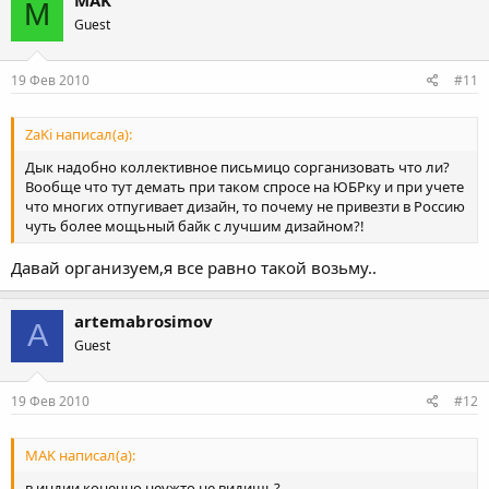
M
Guest
19 Фев 2010
#11
ZaKi написал(а):
Дык надобно коллективное письмицо сорганизовать что ли?
Вообще что тут демать при таком спросе на ЮБРку и при учете
что многих отпугивает дизайн, то почему не привезти в Россию
чуть более мощьный байк с лучшим дизайном?!
Давай организуем,я все равно такой возьму..
artemabrosimov
A
Guest
19 Фев 2010
#12
MAK написал(а):
в индии конечно,неужто не видишь?