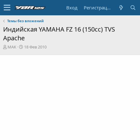
Вход
Регистрация
Темы без вложений
Индийская YAMAHA FZ 16 (150cc) TVS
Apache
А
Д
MAK
18 Фев 2010
в
а
т
т
о
а
р
н
т
а
е
ч
м
а
ы
л
а