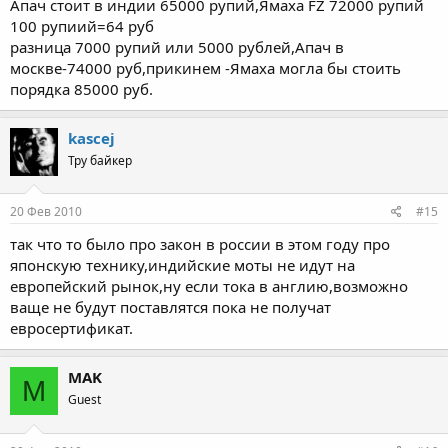
Апач стоит в индии 65000 рупий,Ямаха FZ 72000 рупий
сравнить
100 рупиий=64 руб
разница 7000 рупий или 5000 рублей,Апач в
москве-74000 руб,прикинем -Ямаха могла бы стоить
порядка 85000 руб.
kascej
Тру байкер
20 Фев 2010
#15
так что то было про закон в россии в этом году про
японскую технику,индийские моты не идут на
европейский рынок,ну если тока в англию,возможно
ваще не будут поставлятся пока не получат
евросертификат.
MAK
M
Guest