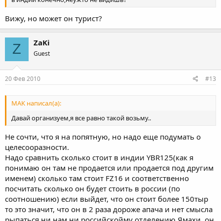
Вижу, но может он турист?
ZaKi
Z
Guest
20 Фев 2010
#13
MAK написал(а):
Давай организуем,я все равно такой возьму..
Не сочти, что я на попятную, но надо еще подумать о
целесооразности.
Надо сравнить сколько стоит в индии YBR125(как я
понимаю он там не продается или продается под другим
именем) сколько там стоит FZ16 и соответственно
посчитать сколько он будет стоить в россии (по
соотношению) если выйдет, что он стоит более 150тыр
то это значит, что он в 2 раза дороже апача и нет смысла
рыпаться ни нам ни российскойму отделению Ямахи, он