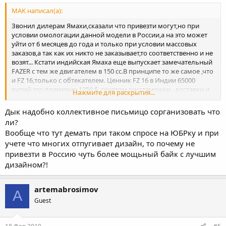
MAK написал(а):
Звонил дилерам Ямахи,сказали что привезти могут,но при
условии омологации данной модели в России,а на это может
уйти от 6 месяцев до года и только при условии массовых
заказов,а так как их никто не заказывает,то соответственно и не
возят... Кстати индийская Ямаха еще выпускает замечательный
FAZER с тем же двигателем в 150 cc.В принципе то же самое ,что
и FZ 16,только с обтекателем. Ценник FZ 16 в Индии 65000
рупий,это примерно 1250 $, сучетом расстаможки , доставки и
Нажмите для раскрытия...
маржи дилера около 2200-2400$ Заманчивая
цена...http://www.yamaha-motor-india.com/product/index.html
Дык надобно коллективное письмицо сорганизовать что
ли?
Вообще что тут демать при таком спросе на ЮБРку и при
учете что многих отпугивает дизайн, то почему не
привезти в Россию чуть более мощьный байк с лучшим
дизайном?!
artemabrosimov
A
Guest