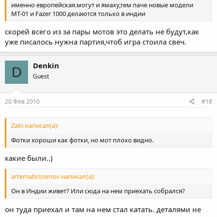
именно европейская.могут и ямаху,тем паче новые модели
МТ-01 и Fazer 1000 делаются только в индии
скорей всего из за пары мотов это делать не будут,как
уже писалось нужна партия,чтоб игра стоила свеч.
Denkin
D
Guest
20 Фев 2010
#18
ZaKi написал(а):
Фотки хороши как фотки, но мот плохо видно.
какие были..)
artemabrosimov написал(а):
Он в Индии живет? Или сюда на нем приехать собрался?
он туда приехал и там на нем стал катать. деталями не