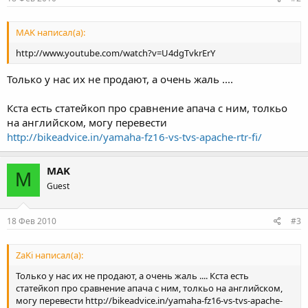
MAK написал(а):
http://www.youtube.com/watch?v=U4dgTvkrErY
Только у нас их не продают, а очень жаль ....
Кста есть статейкоп про сравнение апача с ним, толкьо
на английском, могу перевести
http://bikeadvice.in/yamaha-fz16-vs-tvs-apache-rtr-fi/
MAK
M
Guest
18 Фев 2010
#3
ZaKi написал(а):
Только у нас их не продают, а очень жаль .... Кста есть
статейкоп про сравнение апача с ним, толкьо на английском,
могу перевести http://bikeadvice.in/yamaha-fz16-vs-tvs-apache-