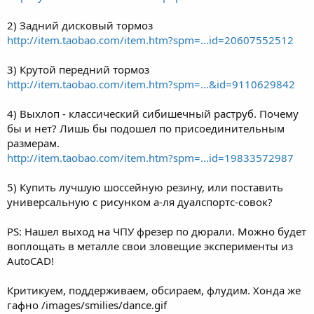
2) Задний дисковый тормоз
http://item.taobao.com/item.htm?spm=...id=20607552512
3) Крутой передний тормоз
http://item.taobao.com/item.htm?spm=...&id=9110629842
4) Выхлоп - классический сибишечный раструб. Почему
бы и нет? Лишь бы подошел по присоединительным
размерам.
http://item.taobao.com/item.htm?spm=...id=19833572987
5) Купить лучшую шоссейную резину, или поставить
универсальную с рисунком а-ля дуалспортс-совок?
PS: Нашел выход на ЧПУ фрезер по дюрали. Можно будет
воплощать в металле свои зловещие эксперименты из
AutoCAD!
Критикуем, поддерживаем, обсираем, флудим. Хонда же
гафно /images/smilies/dance.gif