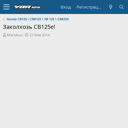
Вход
Регистрация
Honda CB125 \ CBR125 \ XR 125 \ CBR250
Заколхозь CB125e!
А
Д
Marsikus
27 Янв 2014
в
а
т
т
о
а
р
н
т
а
е
ч
м
а
ы
л
а