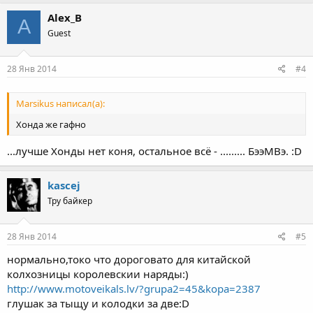
Alex_B
A
Guest
28 Янв 2014
#4
Marsikus написал(а):
Хонда же гафно
...лучше Хонды нет коня, остальное всё - ......... БээМВэ. :D
kascej
Тру байкер
28 Янв 2014
#5
нормально,токо что дороговато для китайской
колхозницы королевскии наряды:)
http://www.motoveikals.lv/?grupa2=45&kopa=2387
глушак за тыщу и колодки за две:D