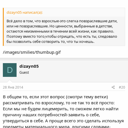
dizayn05 написал(а):
Всё дело в том, что взрослые-это слегка повзраслевшие дети,
или не повзраслевшие. Но ценности, выбранные в детстве,
остаются неизменными в течении всей жизни, как правило.
Поэтому вместо того,чтобы отрицать, что есть ты, следовало
бы позволить себе сотворить то, что ты хочешь.
/images/smilies/thumbup.gif
dizayn05
D
Guest
28 Янв 2014
#20
В общем то, если этот вопрос (смотри тему ветки)
рассматривать по взрослому, то не так то всё просто:
Если мы не будем лицемерить, то сможем легко найти
причину наших потребностей-заявить о себе,
утвердиться в себе. А проще всего это сделать используя
предметы материального мира, другими словами-