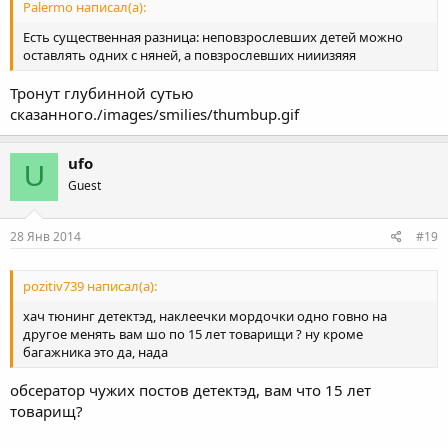
Palermo написал(а):
Есть существенная разница: неповзрослевших детей можно
оставлять одних с няней, а повзрослевших нииизяяя
Тронут глубинной сутью
сказанного./images/smilies/thumbup.gif
ufo
U
Guest
28 Янв 2014
#19
pozitiv739 написал(а):
хач тюнинг детектэд, наклеечки мордочки одно говно на
другое менять вам шо по 15 лет товарищи ? ну кроме
багажника это да, нада
обсератор чужих постов детектэд, вам что 15 лет
товарищ?