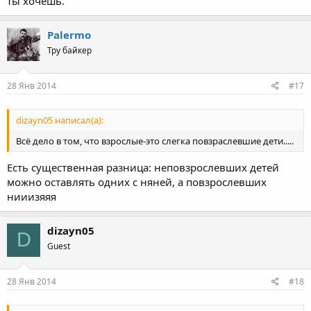
ты хочешь.
Palermo
Тру байкер
28 Янв 2014
#17
dizayn05 написал(а):
Всё дело в том, что взрослые-это слегка повзраслевшие дети.....
Есть существенная разница: неповзрослевших детей
можно оставлять одних с няней, а повзрослевших
нииизяяя
dizayn05
D
Guest
28 Янв 2014
#18