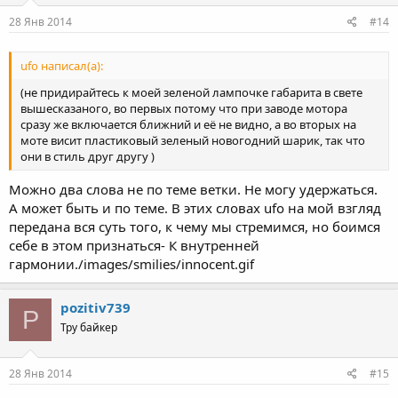
Что я буду в результате этого чувствовать? И именно это ли я
28 Янв 2014
#14
хочу? Если быть с собой честным, то это позволит избежать
значительных материальных затрат.
ufo написал(а):
(не придирайтесь к моей зеленой лампочке габарита в свете
вышесказаного, во первых потому что при заводе мотора
сразу же включается ближний и её не видно, а во вторых на
моте висит пластиковый зеленый новогодний шарик, так что
они в стиль друг другу )
Можно два слова не по теме ветки. Не могу удержаться.
А может быть и по теме. В этих словах ufo на мой взгляд
передана вся суть того, к чему мы стремимся, но боимся
себе в этом признаться- К внутренней
гармонии./images/smilies/innocent.gif
pozitiv739
P
Тру байкер
28 Янв 2014
#15