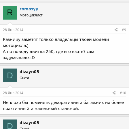
romasyy
R
Мотоциклист
28 Янв 2014
#9
Разницу заметят только владельцы твоей модели
мотоцикла:)
А по поводу двигла 250, где его взять? сам
задумывался:D
dizayn05
D
Guest
28 Янв 2014
#10
Неплохо бы поменять декоративный багажник на более
практичный и надёжный стальной.
dizayn05
D
Guest