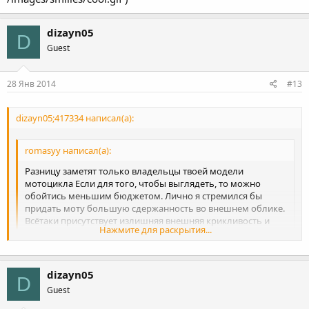
dizayn05
D
Guest
28 Янв 2014
#13
dizayn05;417334 написал(а):
romasyy написал(а):
Разницу заметят только владельцы твоей модели
мотоцикла Если для того, чтобы выглядеть, то можно
обойтись меньшим бюджетом. Лично я стремился бы
придать моту большую сдержанность во внешнем облике.
Всётаки присутствует излишняя внешняя крикливость и
Нажмите для раскрытия...
излишняя утяжелённость морды мота. Иногда, чтобы
получить результат, нужно не добавлять, а просто убрать
то,что нарушает гармонию.
Нажмите для раскрытия...
dizayn05
D
Поэтому, исходя из всего, сказанного в предыдущих постах,
Guest
напрашивается следующая рекомендация: Определить
конкретно какой результат я хочу получить после тюнинга.