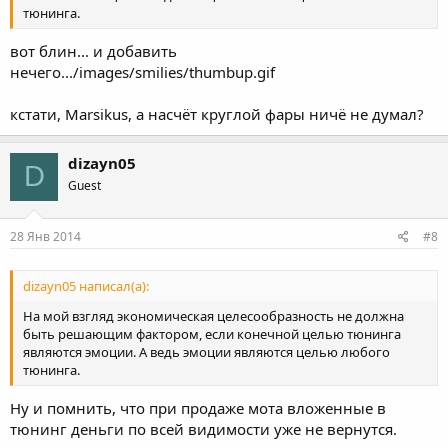
тюнинга.
вот блин... и добавить
нечего.../images/smilies/thumbup.gif
кстати, Marsikus, а насчёт круглой фары ничё не думал?
dizayn05
D
Guest
28 Янв 2014
#8
dizayn05 написал(а):
На мой взгляд экономическая целесообразность не должна
быть решающим фактором, если конечной целью тюнинга
являются эмоции. А ведь эмоции являются целью любого
тюнинга.
Ну и помнить, что при продаже мота вложенные в
тюнинг деньги по всей видимости уже не вернутся.