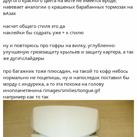
другого красного цвета на моте не имеется вроде,
навевает аналогии о крашеных барабанных тормозах на
вАзах
насчет общего стиля это да
наклейки бы содрать уже + к стилю
ну и повторюсь про гофры на вилку, углубленно-
улучшеную грязезащиту крыльев и защиту картера, а так
же дуги\слайдеры
про багажник тоже плюсадин, на такой то кофр небось
нормально не поцепишь, ну и напоследок поставил бы
морду с индурика, а то эта похожа на голову
инопланетянина /images/smilies/tongue.gif
например как то так