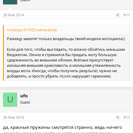
28 Янв 2014
#11
romasyy;417322 написал(а):
Разницу заметят только владельцы твоей модели мотоцикла:)
Если для того, чтобы выглядеть, то можно обойтись меньшим
бюджетом. Лично я стремился бы придать моту большую
сдержанность во внешнем облике. Всётаки присутствует
излишняя внешняя крикливость и излишняя утяжелённость
морды мота. Иногда, чтобы получить результат, нужно не
добавлять, а просто убрать то,что нарушает гармонию.
ufo
U
Guest
28 Янв 2014
#12
да, красные пружины смотрятся странно, ведь ничего