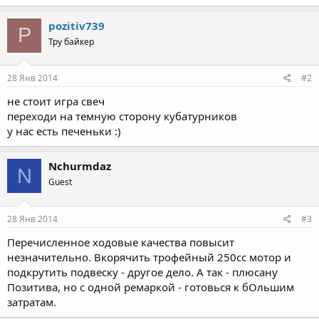
pozitiv739
P
Тру байкер
28 Янв 2014
#2
не стоит игра свеч
переходи на темную сторону кубатурников
у нас есть печеньки :)
Nchurmdaz
N
Guest
28 Янв 2014
#3
Перечисленное ходовые качества повысит
незначительно. Вкорячить трофейный 250сс мотор и
подкрутить подвеску - другое дело. А так - плюсану
Позитива, но с одной ремаркой - готовься к бОльшим
затратам.