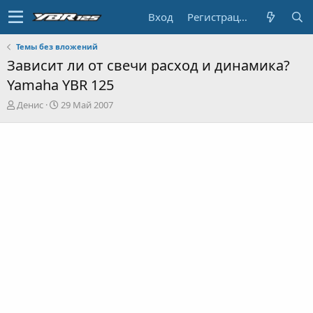
Вход
Регистрация
Темы без вложений
Зависит ли от свечи расход и динамика?
Yamaha YBR 125
А
Д
Денис
29 Май 2007
в
а
т
т
о
а
р
н
т
а
е
ч
м
а
ы
л
а