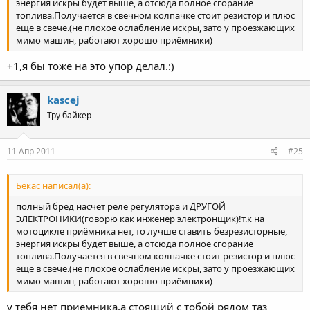
энергия искры будет выше, а отсюда полное сгорание
топлива.Получается в свечном колпачке стоит резистор и плюс
еще в свече.(не плохое ослабление искры, зато у проезжающих
мимо машин, работают хорошо приёмники)
+1,я бы тоже на это упор делал.:)
kascej
Тру байкер
11 Апр 2011
#25
Бекас написал(а):
полный бред насчет реле регулятора и ДРУГОЙ
ЭЛЕКТРОНИКИ(говорю как инженер электронщик)!т.к на
мотоцикле приёмника нет, то лучше ставить безрезисторные,
энергия искры будет выше, а отсюда полное сгорание
топлива.Получается в свечном колпачке стоит резистор и плюс
еще в свече.(не плохое ослабление искры, зато у проезжающих
мимо машин, работают хорошо приёмники)
у тебя нет приемника,а стоящий с тобой рядом таз