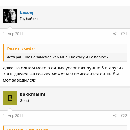
kascej
Тру байкер
11 Апр 2011
#21
Pers написал(а):
чета раньше не замечал хз у мня 7 ка езжу и не парюсь
даже на одном моте в одних условиях лучше 6 в других
7 а в дакаре на гонках может и 9 пригодится лишь бы
мот заводился:)
baRRmalini
B
Guest
11 Апр 2011
#22
Киевлянин написал(а):