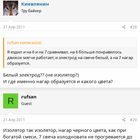
Киевлянин
Тру байкер
21 Апр 2011
#28
rufsan написал(а):
Я ездил и на 6 и на 7 сравнивал, на 6 больше понравилось
движок мягче работает, и электрод на свече белый, а на 7 нагар
образуется.
Белый электрод?? (не изолятор?)
И где именно нагар образуется и какого цвета?
rufsan
R
Guest
21 Апр 2011
#29
Изолятор так изолятор, нагар черного цвета, как при
богатой смеси, 7 свеча холодновата не прогревается до