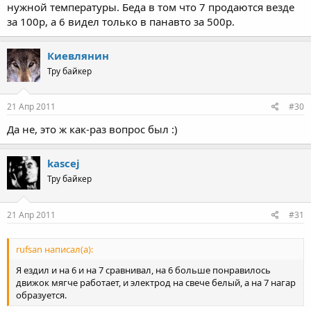
нужной температуры. Беда в том что 7 продаются везде
за 100р, а 6 видел только в панавто за 500р.
Киевлянин
Тру байкер
21 Апр 2011
#30
Да не, это ж как-раз вопрос был :)
kascej
Тру байкер
21 Апр 2011
#31
rufsan написал(а):
Я ездил и на 6 и на 7 сравнивал, на 6 больше понравилось
движок мягче работает, и электрод на свече белый, а на 7 нагар
образуется.