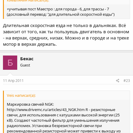
+учитывая пост Маестро : для города - 6, для трассы - 7
(дословный перевод: "для длительной скоростной езды")
Длительная скоростная езда не только в дальняках. Всё
зависит от того, как ты пользуешь двигатель в основном
- на верхах, средних, низах. Можно и в городе и на треке
мотор в верхах держать.
Бекас
Б
Guest
11 Апр 2011
#23
Veis написал(а):
Маркировка свечей NGK:
http://www.drivemc.ru/articles/43_NGK.htm R - резисторные
свечи, для использования с катушками высокой энергии (25
кВ). Создают частотный фильтр для уменьшения излучения
радиопомех. Установка безрезисторной свечи при
рекомендованной резисторной может привести к выходу из