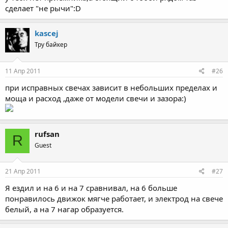
сделает "не рычи":D
kascej
Тру байкер
11 Апр 2011
#26
при исправных свечах зависит в небольших пределах и
моща и расход ,даже от модели свечи и зазора:)
rufsan
R
Guest
21 Апр 2011
#27
Я ездил и на 6 и на 7 сравнивал, на 6 больше
понравилось движок мягче работает, и электрод на свече
белый, а на 7 нагар образуется.