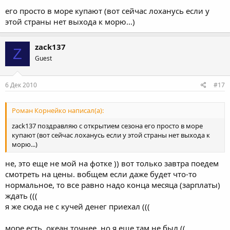
его просто в море купают (вот сейчас лоханусь если у
этой страны нет выхода к морю...)
zack137
Z
Guest
6 Дек 2010
#17
Роман Корнейко написал(а):
zack137 поздравляю с открытием сезона его просто в море
купают (вот сейчас лоханусь если у этой страны нет выхода к
морю...)
не, это еще не мой на фотке )) вот только завтра поедем
смотреть на цены. вобщем если даже будет что-то
нормальное, то все равно надо конца месяца (зарплаты)
ждать (((
я же сюда не с кучей денег приехал (((
море есть. океан точнее. но я еще там не был ((