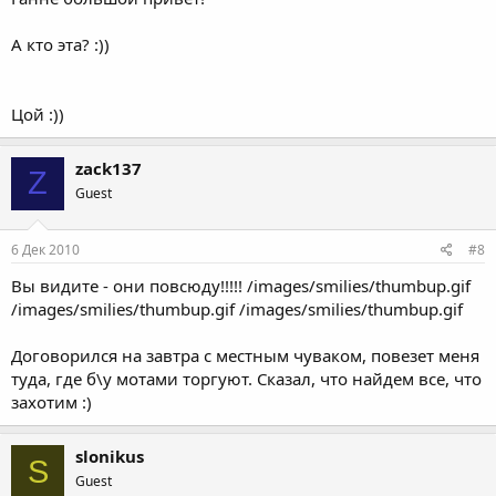
А кто эта? :))
Цой :))
zack137
Z
Guest
6 Дек 2010
#8
Вы видите - они повсюду!!!!! /images/smilies/thumbup.gif
/images/smilies/thumbup.gif /images/smilies/thumbup.gif
Договорился на завтра с местным чуваком, повезет меня
туда, где б\у мотами торгуют. Сказал, что найдем все, что
захотим :)
slonikus
S
Guest