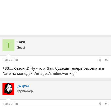
Torn
T
Guest
5 Дек 2010
#2
+33.... Сезон :D Ну что ж Зак, будешь теперь рассекать в
Гане на мопедах. /images/smilies/wink.gif
_wqwa
Тру байкер
5 Дек 2010
#3