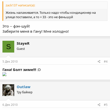
zack137 написал(а):
Жизнь налаживается. Только надо чтобы кондиционер на
улице поставили, а то + 33 - это не феньшуй
Это -- фэн-шуй!
Заберите меня в Гану! Мне холодно!
StayeR
S
Guest
5 Дек 2010
#4
Гана!
Болт зиме!!!
:D
Outlaw
Тру байкер
6 Дек 2010
#5