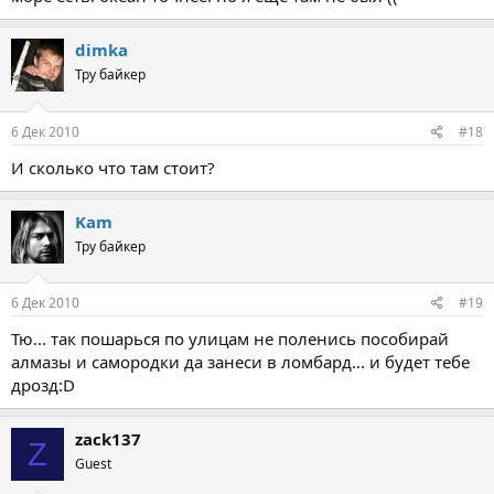
dimka
Тру байкер
6 Дек 2010
#18
И сколько что там стоит?
Kam
Тру байкер
6 Дек 2010
#19
Тю... так пошарься по улицам не поленись пособирай
алмазы и самородки да занеси в ломбард... и будет тебе
дрозд:D
zack137
Z
Guest