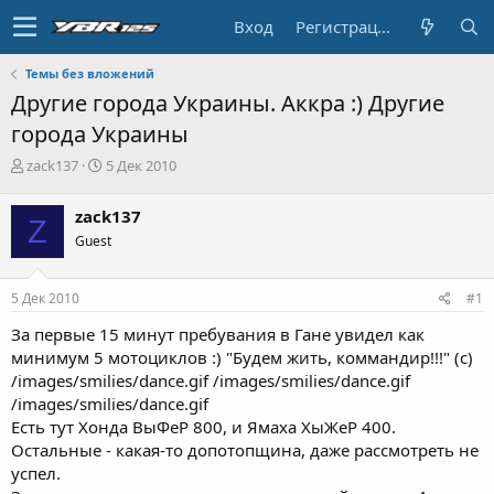
Вход
Регистрация
Темы без вложений
Другие города Украины. Аккра :) Другие
города Украины
А
Д
zack137
5 Дек 2010
в
а
т
т
zack137
Z
о
а
Guest
р
н
т
а
е
ч
5 Дек 2010
#1
м
а
ы
л
За первые 15 минут пребувания в Гане увидел как
а
минимум 5 мотоциклов :) "Будем жить, коммандир!!!" (с)
/images/smilies/dance.gif /images/smilies/dance.gif
/images/smilies/dance.gif
Есть тут Хонда ВыФеР 800, и Ямаха ХыЖеР 400.
Остальные - какая-то допотопщина, даже рассмотреть не
успел.