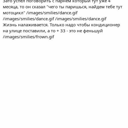
Зато успел поговорить с парнем который тут уже 4
месяца, то он сказал "чего ты паришься, найдем тебе тут
мотоцикл" /images/smilies/dance.gif
/images/smilies/dance.gif /images/smilies/dance.gif
Жизнь налаживается. Только надо чтобы кондиционер
на улице поставили, а то + 33 - это не феньшуй
/images/smilies/frown.gif