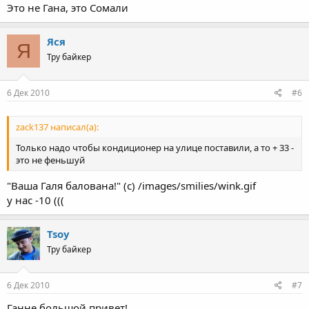
Это не Гана, это Сомали
Яся
Я
Тру байкер
6 Дек 2010
#6
zack137 написал(а):
Только надо чтобы кондиционер на улице поставили, а то + 33 -
это не феньшуй
"Ваша Галя балована!" (с) /images/smilies/wink.gif
у нас -10 (((
Tsoy
Тру байкер
6 Дек 2010
#7
Ганне большой привет!