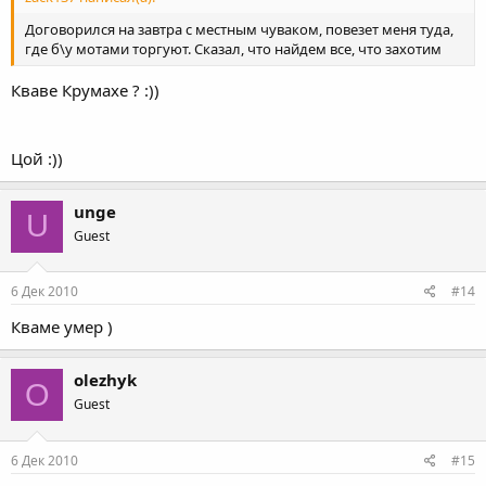
Договорился на завтра с местным чуваком, повезет меня туда,
где б\у мотами торгуют. Сказал, что найдем все, что захотим
Кваве Крумахе ? :))
Цой :))
unge
U
Guest
6 Дек 2010
#14
Кваме умер )
olezhyk
O
Guest
6 Дек 2010
#15