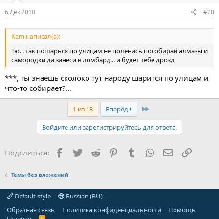
6 Дек 2010
#20
Kam написал(а):
Тю... так пошарься по улицам не поленись пособирай алмазы и
самородки да занеси в ломбард... и будет тебе дрозд
***, ты знаешь сколоко тут народу шарится по улицам и
что-то собирает?...
Last
1 из 13
Вперёд
Войдите или зарегистрируйтесь для ответа.
Facebook
Twitter
Reddit
Pinterest
Tumblr
WhatsApp
Электронная
Ссылка
Поделиться:
Темы без вложений
Default style
Russian (RU)
Обратная связь
Политика конфиденциальности
Помощь
Главная
R