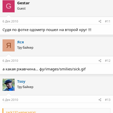
Gestar
G
Guest
6 Дек 2010
#11
Судя по фотке одометр пошел на второй круг !!!
Яся
Я
Тру байкер
6 Дек 2010
#12
а какая ржавчина... фу/images/smilies/sick.gif
Tsoy
Тру байкер
6 Дек 2010
#13
zack137 написал(а):