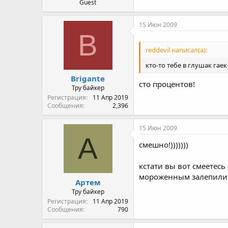
Guest
15 Июн 2009
B
reddevil написал(а):
кто-то тебе в глушак гае
Brigante
сто процентов!
Тру байкер
Регистрация
11 Апр 2019
Сообщения
2,396
15 Июн 2009
А
смешно!)))))))
кстати вы вот смеетесь
мороженным залепили.
Артем
Тру байкер
Регистрация
11 Апр 2019
Сообщения
790