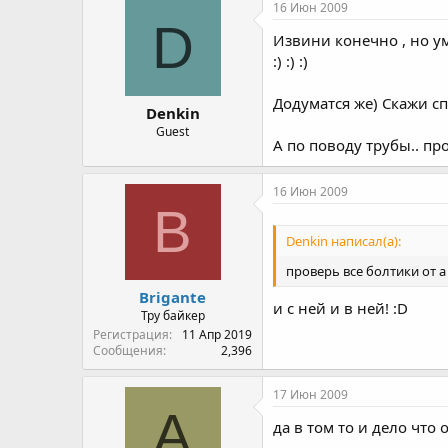
16 Июн 2009
D
Извини конечно , но ум
:) :) :)
Додуматся же) Скажи сп
Denkin
Guest
А по поводу трубы.. про
16 Июн 2009
B
Denkin написал(а):
проверь все болтики от а 
Brigante
и с ней и в ней! :D
Тру байкер
Регистрация
11 Апр 2019
Сообщения
2,396
17 Июн 2009
А
да в том то и дело что