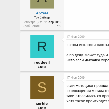
Артем
Тру байкер
Регистрация
11 Апр 2019
Сообщения
790
17 Июн 2009
R
в этом есть свои плюсы
а по делу, может туда 
него если дыхалка хор
reddevil
Guest
17 Июн 2009
S
если мотоцикл прошол 
охолождения метала от
таки отвалилась со вр
хотя такое происходит
serhio
Guest