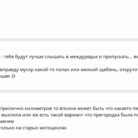
 - тебя будут лучше слышать в междурядье и пропускать... в
и вправду мусор какой-то попал или мелкий щебень, открут
ошая :D
прилично километров то вполне может быть что какаято пе
 выхлопа или же есть такой вариант что прегородка была п
еменем
 только на старых мотоциклах