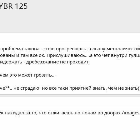
YBR 125
роблема такова - стою прогреваюсь.. слышу металлический 
ированы и там все ок. Прислушиваюсь.. .а это чет внутри гул
ридержать - дребеззжание не проходит.
 чем это может грозить...
е?*.. не страдаю. но все таки приятней знать, чем не знать)
ек накидал за то, что отжигаешь по ночам во дворах /images/