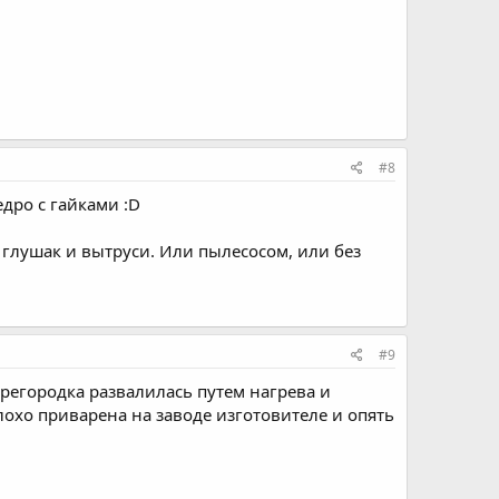
#8
едро с гайками :D
и глушак и вытруси. Или пылесосом, или без
#9
регородка развалилась путем нагрева и
лохо приварена на заводе изготовителе и опять