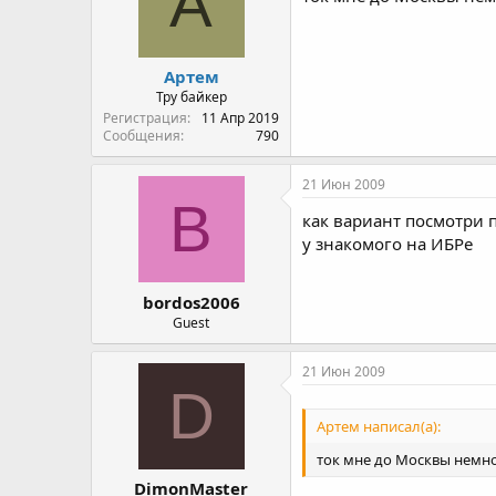
А
Артем
Тру байкер
Регистрация
11 Апр 2019
Сообщения
790
21 Июн 2009
B
как вариант посмотри 
у знакомого на ИБРе
bordos2006
Guest
21 Июн 2009
D
Артем написал(а):
ток мне до Москвы немног
DimonMaster