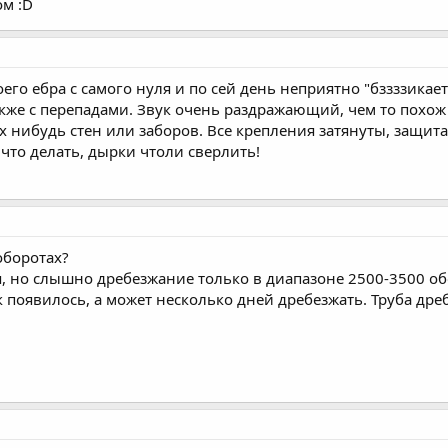
ом :D
оего ебра с самого нуля и по сей день неприятно "бззззика
также с перепадами. Звук очень раздражающий, чем то похо
 нибудь стен или заборов. Все крепления затянуты, защита
что делать, дырки чтоли сверлить!
оборотах?
я, но слышно дребезжание только в диапазоне 2500-3500 об
 появилось, а может несколько дней дребезжать. Труба дреб