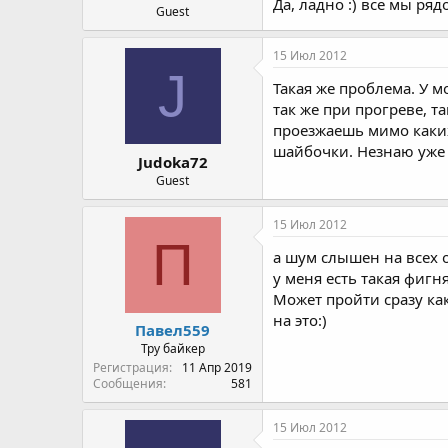
Да, ладно :) все мы ряд
Guest
15 Июл 2012
J
Такая же проблема. У м
так же при прогреве, 
проезжаешь мимо каких
шайбочки. Незнаю уже 
Judoka72
Guest
15 Июл 2012
П
а шум слышен на всех 
у меня есть такая фигн
Может пройти сразу как
на это:)
Павел559
Тру байкер
Регистрация
11 Апр 2019
Сообщения
581
15 Июл 2012