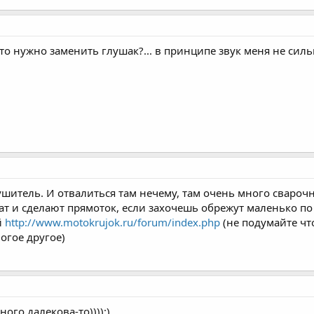
 то нужно заменить глушак?... в принципе звук меня не силь
ушитель. И отвалиться там нечему, там очень много свароч
ат и сделают прямоток, если захочешь обрежут маленько по 
й
http://www.motokrujok.ru/forum/index.php
(не подумайте чт
огое другое)
ого далекова-то)))):)