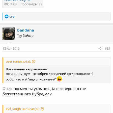
885.3 KB
Просмотры: 22
R
user
e
a
c
bandana
t
Тру байкер
i
o
n
s
13 Авг 2019
#31
:
user написал(а):
Визначення неправильне!
Джиньші Джум - це юбрик доведений до досконалості,
особливо мій "відколхозжений"
О как посмел ты усомниЦЦа в совершенстве
божественного йубра, а? ?
evil_laugh написал(а):