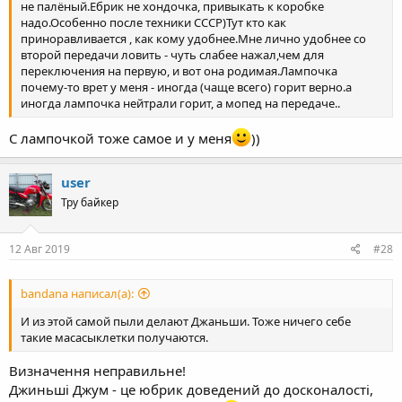
не палёный.Ебрик не хондочка, привыкать к коробке
надо.Особенно после техники СССР)Тут кто как
приноравливается , как кому удобнее.Мне лично удобнее со
второй передачи ловить - чуть слабее нажал,чем для
переключения на первую, и вот она родимая.Лампочка
почему-то врет у меня - иногда (чаще всего) горит верно.а
иногда лампочка нейтрали горит, а мопед на передаче..
С лампочкой тоже самое и у меня
))
user
Тру байкер
12 Авг 2019
#28
bandana написал(а):
И из этой самой пыли делают Джаньши. Тоже ничего себе
такие масасыклетки получаются.
Визначення неправильне!
Джиньші Джум - це юбрик доведений до досконалості,