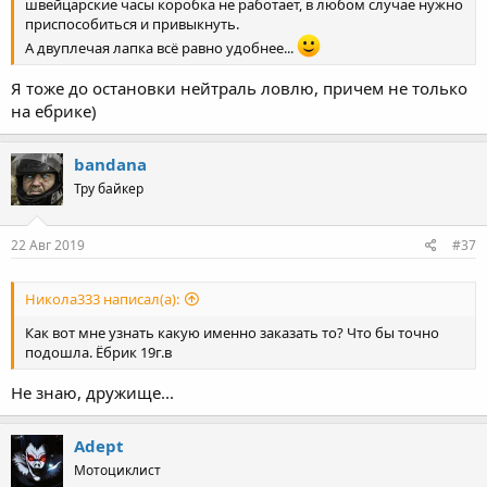
швейцарские часы коробка не работает, в любом случае нужно
приспособиться и привыкнуть.
А двуплечая лапка всё равно удобнее...
Я тоже до остановки нейтраль ловлю, причем не только
на ебрике)
bandana
Тру байкер
22 Авг 2019
#37
Никола333 написал(а):
Как вот мне узнать какую именно заказать то? Что бы точно
подошла. Ёбрик 19г.в
Не знаю, дружище...
Adept
Мотоциклист