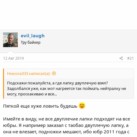
evil_laugh
Тру байкер
12 Авг 2019
#21
Никола333 написал(а):
Подскажи пожалуйста, а где лапку двуплечую взял?
Задолбался уже, как мот нагреется так поймать нейтралку не
могу, проскакиваю и все...
Пяткой еще хуже ловить будешь
Имейте в виду, не все двуплечие лапки подходят на все
юбры. Я например заказал с таобао двуплечую лапку, а
она не влезает, подножки мешают, ибо юбр 2011 года с