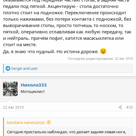
педали под пяткой. Акцентирую - стопа достаточно
плотно стоит на подножке. Переключение происходит
только нажимами, без потери контакта с подножкой, без
выворачивания стопы, просто топчешь то носком, то
пяткой, оперативно отлавливая как любую передачу, так
и нейтраль. причём пофиг, катится масасыклетка или
стоит на месте.
Да, я знаю что нудный. Но истина дороже.
Последнее редактирование:
22 Авг 2019
R
Sergei
and
user
e
a
c
Никола333
t
Мотоциклист
i
o
n
s
22 Авг 2019
#35
:
bandana написал(а):
Сегодня пристально наблюдал, что делает задняя левая нога,