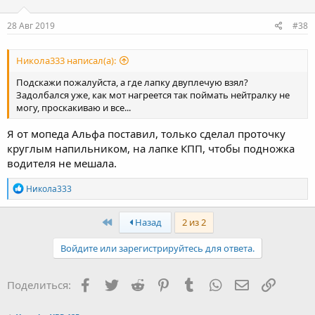
28 Авг 2019
#38
Никола333 написал(а):
Подскажи пожалуйста, а где лапку двуплечую взял?
Задолбался уже, как мот нагреется так поймать нейтралку не
могу, проскакиваю и все...
Я от мопеда Альфа поставил, только сделал проточку
круглым напильником, на лапке КПП, чтобы подножка
водителя не мешала.
R
Никола333
e
a
c
First
Назад
2 из 2
t
i
Войдите или зарегистрируйтесь для ответа.
o
n
s
Facebook
Twitter
Reddit
Pinterest
Tumblr
WhatsApp
Электронная
Ссылка
Поделиться:
: