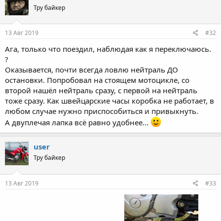
t
Тру байкер
i
o
n
s
13 Авг 2019
#32
:
Ага, только что поездил, наблюдая как я переключаюсь.
?
Оказывается, почти всегда ловлю нейтраль ДО
остановки. Попробовал на стоящем мотоцикле, со
второй нашёл нейтраль сразу, с первой на нейтраль
тоже сразу. Как швейцарские часы коробка не работает, в
любом случае нужно приспособиться и привыкнуть.
А двуплечая лапка всё равно удобнее...
user
Тру байкер
13 Авг 2019
#33