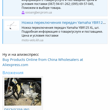
условия поставки (067) 94-61-262; (095) 69-57-045,
Поможем в выборе товара.
oooangber.prom.ua
Ножка переключения передач Yamaha YBR125 XL, шт: продажа, цена в Харькове. Шестерни трансмиссии от "Moto-Velo" - 924669564
Ножка переключения передач Yamaha YBR125 XL, шт.
Подробная информация о товаре/услуге и поставщике.
Цена и условия поставки
moto-velo.kh.ua
Ну и на алиэкспресс
Buy Products Online from China Wholesalers at
Aliexpress.com
Вложения
DSCN3259.JPG