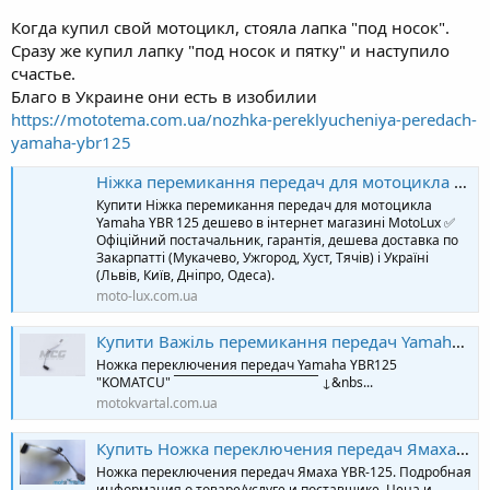
Когда купил свой мотоцикл, стояла лапка "под носок".
Сразу же купил лапку "под носок и пятку" и наступило
счастье.
Благо в Украине они есть в изобилии
https://mototema.com.ua/nozhka-pereklyucheniya-peredach-
yamaha-ybr125
Ніжка перемикання передач для мотоцикла Yamaha YBR 125
Купити Ніжка перемикання передач для мотоцикла
Yamaha YBR 125 дешево в інтернет магазині MotoLux ✅
Офіційний постачальник, гарантія, дешева доставка по
Закарпатті (Мукачево, Ужгород, Хуст, Тячів) і Україні
(Львів, Київ, Дніпро, Одеса).
moto-lux.com.ua
Купити Важіль перемикання передач Yamaha YBR125 (KOMATCU) (27941) з доставкою | мото магазин в Києві
Ножка переключения передач Yamaha YBR125
"KOMATCU" ‾‾‾‾‾‾‾‾‾‾‾‾‾‾‾‾‾‾‾‾‾‾ ↓&nbs...
motokvartal.com.ua
Купить Ножка переключения передач Ямаха YBR-125: цена в Харькове, Киев, Одесса, Львов, Днепр. ProductCategory.caption от "MotoMafia" - 475853745. Большой выбор.
Ножка переключения передач Ямаха YBR-125. Подробная
информация о товаре/услуге и поставщике. Цена и