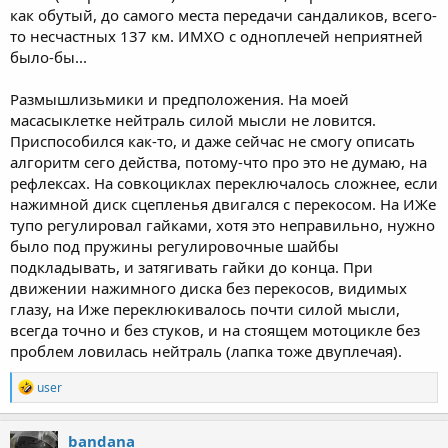
как обутый, до самого места передачи сандаликов, всего-
то несчастных 137 км. ИМХО с одноплечей неприятней
было-бы...
Размышлизьмики и предположения. На моей
масасыклетке нейтраль силой мысли не ловится.
Приспособился как-то, и даже сейчас не смогу описать
алгоритм сего действа, потому-что про это не думаю, на
рефлексах. На совкоциклах переключалось сложнее, если
нажимной диск сцепленья двигался с перекосом. На ИЖе
тупо регулировал гайками, хотя это неправильно, нужно
было под пружины регулировочные шайбы
подкладывать, и затягивать гайки до конца. При
движении нажимного диска без перекосов, видимых
глазу, на Иже переклюкивалось почти силой мысли,
всегда точно и без стуков, и на стоящем мотоцикле без
проблем ловилась нейтраль (лапка тоже двуплечая).
R
user
e
a
c
bandana