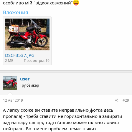
особливо мій "відколхозжений"
Вложения
DSCF3537.JPG
2 MB
Просмотры: 19
user
Тру байкер
12 Авг 2019
#29
А лапку схоже ви ставите неправильно(фотка десь
пропала) - треба ставити не горизонтально а задирати
зад на пару шліців, тоді п'яткою моментально ловиш
нейтраль. Бо в мене проблем немає ніяких.