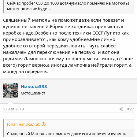
Сейчас пробег 650, до 1000 дотяну(масло поменяю на Мотюль)
может помягче будет...
Священный Матюль не поможет.даже если повезет и
купишь не палёный.Ебрик не хондочка, привыкать к
коробке надо.Особенно после техники СССР)Тут кто как
приноравливается , как кому удобнее.Мне лично
удобнее со второй передачи ловить - чуть слабее
нажал,чем для переключения на первую, и вот она
родимая.Лампочка почему-то врет у меня - иногда (чаще
всего) горит верно.а иногда лампочка нейтрали горит, а
мопед на передаче..
Никола333
Мотоциклист
12 Авг 2019
#27
Johan написал(а):
Священный Матюль не поможет.даже если повезет и купишь