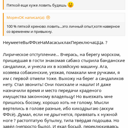
Пяткой еще хуже ловить будешь
МорячОК написал(а):
100 % пяткой хреново ловить...это личный опыт,хотя наверное
со временем и привыкну.
НеумеетеВыФФсеНаМасасыклахПереключаЦЦа. ?
Лирическое отступление... Вчерась, на берегу морском,
пришедшая в гости знакомая сабако стырила банданские
сандалики, и унесла их в хозяйскую машину. Ага,
хозяева собакинские, уезжая, помахали мне ручками, я
им с первой отмели тоже. Выхожу на берег а сандаликов
нету. Стал звонить! Они поискале и нашли! И даже
назначили время и место передачи краденого
имущества законному владельцу! Но выезжать мне
пришлось босому, хорошо хоть не голому. Мысли
вертелись в голове разные, ибо кикодрыгаю (аккум
ФФсё). Думал, если не дрыгнется, привязать к нужной
ноге ? растоптатую бутылку, типа твёрдая подошва. Но
завёл (непросто было). И ехал босый, переклюкиваясь