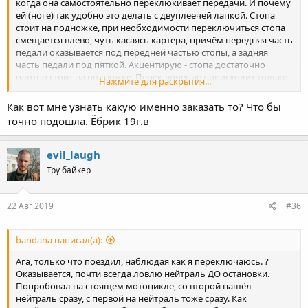
когда она самостоятельно переклюкивает передачи. И почему
ей (ноге) так удобно это делать с двуплеечей лапкой. Стопа
стоит на подножке, при необходимости переключиться стопа
смещается влево, чуть касаясь картера, причём передняя часть
педали оказывается под передней частью стопы, а задняя
часть педали под пяткой. Акцентирую - стопа достаточно
плотно стоит на подножке. Переключение происходит только
Нажмите для раскрытия...
нажимами, без потери контакта с подножкой, без
выворачивания стопы, просто топчешь то носком, то пяткой,
Как вот мне узнать какую именно заказать то? Что бы
оперативно отлавливая как любую передачу, так и нейтраль.
точно подошла. Ёбрик 19г.в
причём пофиг, катится масасыклетка или стоит на месте.
Да, я знаю что нудный. Но истина дороже.
evil_laugh
Тру байкер
22 Авг 2019
#36
bandana написал(а):
Ага, только что поездил, наблюдая как я переключаюсь. ?
Оказывается, почти всегда ловлю нейтраль ДО остановки.
Попробовал на стоящем мотоцикле, со второй нашёл
нейтраль сразу, с первой на нейтраль тоже сразу. Как