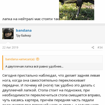
лапка на нейтралі має стояти так
bandana
Тру байкер
22 Авг 2019
#34
bandana написал(а):
А двуплечая лапка всё равно удобнее...
Сегодня пристально наблюдал, что делает задняя левая
нога, когда она самостоятельно переклюкивает
передачи. И почему ей (ноге) так удобно это делать с
двуплеечей лапкой. Стопа стоит на подножке, при
необходимости переключиться стопа смещается вправо,
чуть касаясь картера, причём передняя часть педали
оказывается под передней частью стопы, а задняя часть