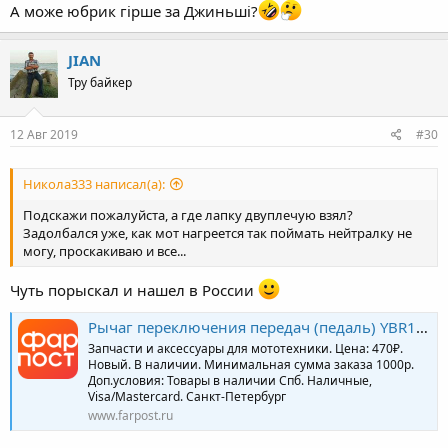
А може юбрик гірше за Джиньші?
JIAN
Тру байкер
12 Авг 2019
#30
Никола333 написал(а):
Подскажи пожалуйста, а где лапку двуплечую взял?
Задолбался уже, как мот нагреется так поймать нейтралку не
могу, проскакиваю и все...
Чуть порыскал и нашел в России
Рычаг переключения передач (педаль) YBR125 - Мотозапчасти в Санкт-Петербурге
Запчасти и аксессуары для мототехники. Цена: 470₽.
Новый. В наличии. Минимальная сумма заказа 1000р.
Доп.условия: Товары в наличии Спб. Наличные,
Visa/Mastercard. Санкт-Петербург
www.farpost.ru