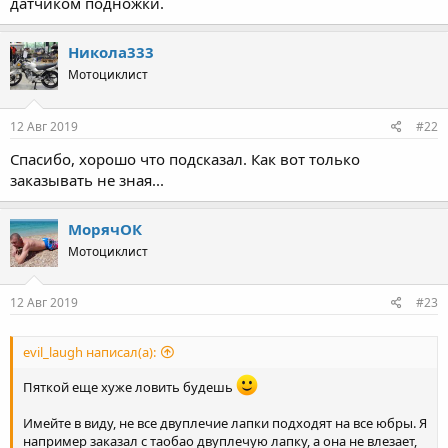
датчиком подножки.
Никола333
Мотоциклист
12 Авг 2019
#22
Спасибо, хорошо что подсказал. Как вот только
заказывать не зная...
МорячОК
Мотоциклист
12 Авг 2019
#23
evil_laugh написал(а):
Пяткой еще хуже ловить будешь
Имейте в виду, не все двуплечие лапки подходят на все юбры. Я
например заказал с таобао двуплечую лапку, а она не влезает,