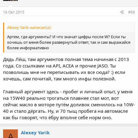
16 Окт 2015
#69
Alexey Yarik написал(а):
Артем, где аргументы? И что значат цифры после W? Если ты
хочешь от меня более развернутый ответ, так и сам выражайся
более информативно
Дядь Лёш, там аргументов полная тема начиная с 2013
года. Со ссылками на API, ACEA и прочие JASO. Ты
позволишь мне не переписывать их все сюда? :) если
хочешь, сам почитай, там много инфы полезной.
Главный аргумент здесь - пробег и личный опыт, у меня
на 15W40 реально трогаться плавнее стал мот, вот
сейчас масло в моторе путём доливок сменилось на 10W-
40 и стало дёргать. Ну, и 70 тыщ пробега на автомасле
как бы говорят, что ёбру вполне себе норм оно.
Alexey Yarik
A