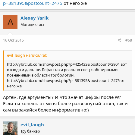
p=381395&postcount=2475
от него же
Alexey Yarik
A
Мотоциклист
16 Окт 2015
#68
evil_laugh написал(а):
http://ybrclub.com/showpost.php?p=425433&postcount=2904 вот
отсюда и дальше. Бефан таки реально спец с обширными
познаниями в области трибологии.
http://ybrclub.com/showpost.php?p=381395&postcount=2475 от
него же
Артем, где аргументы? И что значат цифры после W?
Если ты хочешь от меня более развернутый ответ, так и
сам выражайся более информативно:)
evil_laugh
Тру байкер