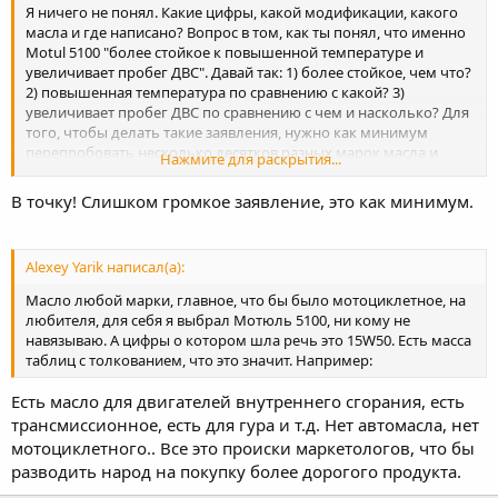
Я ничего не понял. Какие цифры, какой модификации, какого
масла и где написано? Вопрос в том, как ты понял, что именно
Motul 5100 "более стойкое к повышенной температуре и
увеличивает пробег ДВС". Давай так: 1) более стойкое, чем что?
2) повышенная температура по сравнению с какой? 3)
увеличивает пробег ДВС по сравнению с чем и насколько? Для
того, чтобы делать такие заявления, нужно как минимум
перепробовать несколько десятков разных марок масла и
Нажмите для раскрытия...
искатать на них несколько моторов, чтобы делать выводы, как
то или иное масло влияет на мотор. Лично я для себя сделал
В точку! Слишком громкое заявление, это как минимум.
следующий вывод: для YBR-125 лучше всего подходит масло
15W-40, можно минералку или п/с, с уменьшенным
интервалом замены. Скажем, 2000 вместо 3000. Марка масла не
Alexey Yarik написал(а):
критична.
Масло любой марки, главное, что бы было мотоциклетное, на
любителя, для себя я выбрал Мотюль 5100, ни кому не
навязываю. А цифры о котором шла речь это 15W50. Есть масса
таблиц с толкованием, что это значит. Например:
Есть масло для двигателей внутреннего сгорания, есть
трансмиссионное, есть для гура и т.д. Нет автомасла, нет
мотоциклетного.. Все это происки маркетологов, что бы
разводить народ на покупку более дорогого продукта.