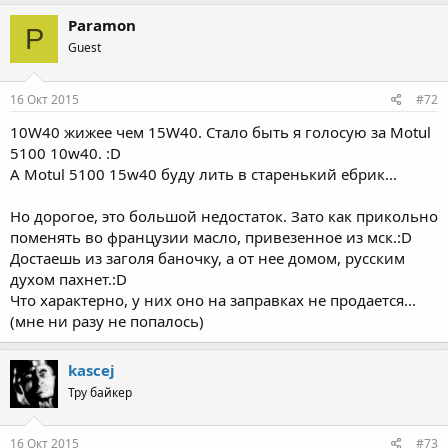
Paramon
P
Guest
16 Окт 2015
#72
10W40 жижее чем 15W40. Стало быть я голосую за Motul
5100 10w40. :D
А Motul 5100 15w40 буду лить в старенький ебрик...
Но дорогое, это большой недостаток. Зато как прикольно
поменять во французии масло, привезенное из мск.:D
Достаешь из заголя баночку, а от нее домом, русским
духом пахнет.:D
Что характерно, у них оно на заправках не продается...
(мне ни разу не попалось)
kascej
Тру байкер
16 Окт 2015
#73