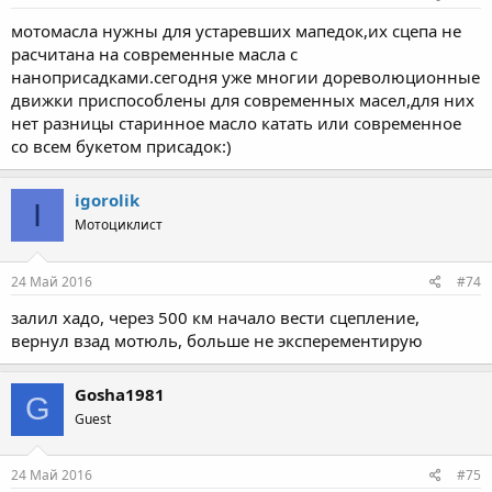
мотомасла нужны для устаревших мапедок,их сцепа не
расчитана на современные масла с
наноприсадками.сегодня уже многии дореволюционные
движки приспособлены для современных масел,для них
нет разницы старинное масло катать или современное
со всем букетом присадок:)
igorolik
I
Мотоциклист
24 Май 2016
#74
залил хадо, через 500 км начало вести сцепление,
вернул взад мотюль, больше не эксперементирую
Gosha1981
G
Guest
24 Май 2016
#75