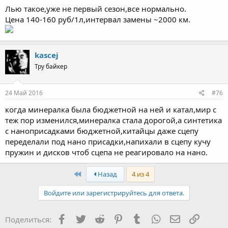
Лью такое,уже не первый сезон,все нормально.
Цена 140-160 руб/1л,интервал замены ~2000 км.
kascej
Тру байкер
24 Май 2016
#76
когда минералка была бюджетной на ней и катал,мир с
теж пор изменился,минералка стала дорогой,а синтетика
с наноприсадками бюджетной,китайцы даже сцепу
переделали под нано присадки,напихали в сцепу кучу
пружин и дисков чтоб сцепа не реагировало на нано.
First
Назад
4 из 4
Войдите или зарегистрируйтесь для ответа.
Facebook
Twitter
Reddit
Pinterest
Tumblr
WhatsApp
Электронная
Ссылка
Поделиться: