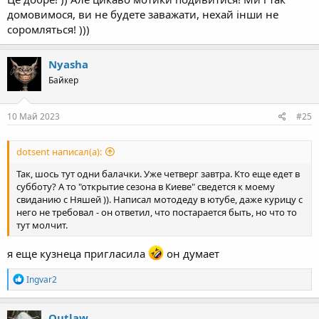
домовимося, ви не будете заважати, нехай інши не
соромляться! )))
Nyasha
Байкер
10 Май 2023
#25
dotsent написал(а):
Так, шось тут одни балачки. Уже четверг завтра. Кто еще едет в
субботу? А то "открытие сезона в Киеве" сведется к моему
свиданию с Няшей )). Написал мотодеду в ютубе, даже курицу с
него не требовал - он ответил, что постарается быть, но что то
тут молчит.
я еще кузнеца пригласила
он думает
R
Ingvar2
e
a
c
Outlaw