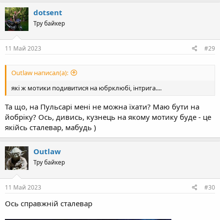
a
c
dotsent
t
Тру байкер
i
o
n
s
11 Май 2023
#29
:
Outlaw написал(а):
які ж мотики подивитися на юбрклюбі, інтрига....
Та що, на Пульсарі мені не можна їхати? Маю бути на
йобріку? Ось, дивись, кузнець на якому мотику буде - це
якійсь сталевар, мабудь )
Outlaw
Тру байкер
11 Май 2023
#30
Ось справжній сталевар