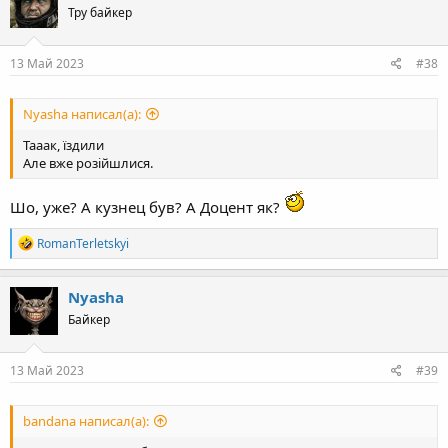
Тру байкер
i
o
n
s
13 Май 2023
#38
:
Nyasha написал(а):
Тааак, їздили
Але вже розійшлися.
Шо, уже? А кузнец був? А Доцент як?
R
RomanTerletskyi
e
a
c
Nyasha
t
Байкер
i
o
n
s
13 Май 2023
#39
:
bandana написал(а):