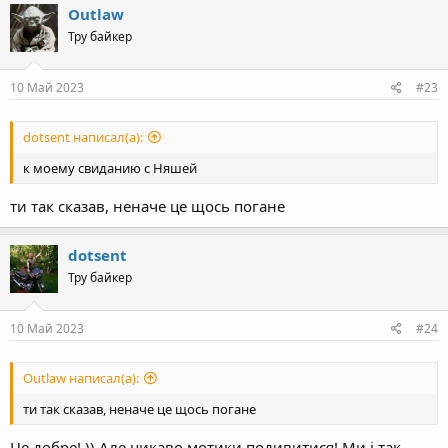
Outlaw
Тру байкер
10 Май 2023
#23
dotsent написал(а):
к моему свиданию с Няшей
ти так сказав, неначе це щось погане
dotsent
Тру байкер
10 Май 2023
#24
Outlaw написал(а):
ти так сказав, неначе це щось погане
Це добре! )) Але цикаво мотики подивитися! Ми і так