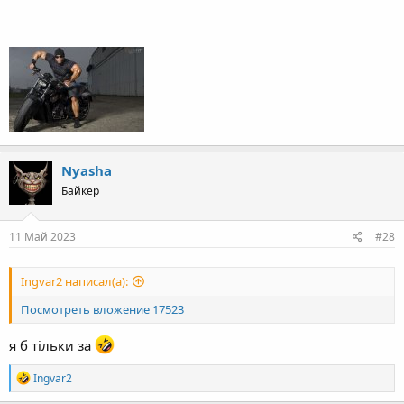
Nyasha
Байкер
11 Май 2023
#28
Ingvar2 написал(а):
Посмотреть вложение 17523
я б тільки за
R
Ingvar2
e