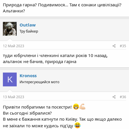
Природа гарна? Подивимося... Там є ознаки цивілізації?
Альтанки?
Outlaw
Тру байкер
12 Май 2023
#35
туди юбрчлени і членкині катали років 10 назад,
альтанок не бачив, природа гарна
Kronoss
K
Интересующийся мото
13 Май 2023
#36
Привіти побратими та посестри!
Ви сьогодні зібралися?
В мене є бажання катнути по Київу. Так що якщо далеко
не заїхали то може кудись під'їду