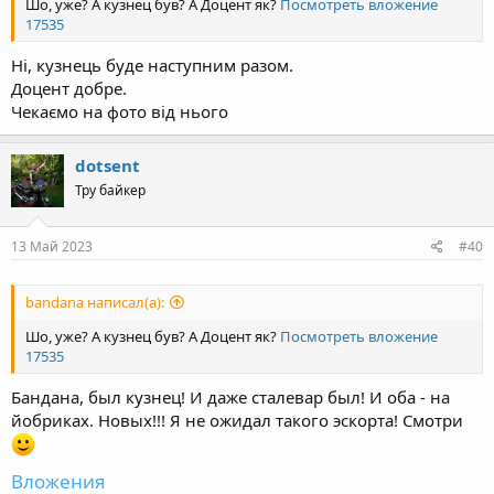
Шо, уже? А кузнец був? А Доцент як?
Посмотреть вложение
17535
Ні, кузнець буде наступним разом.
Доцент добре.
Чекаємо на фото від нього
dotsent
Тру байкер
13 Май 2023
#40
bandana написал(а):
Шо, уже? А кузнец був? А Доцент як?
Посмотреть вложение
17535
Бандана, был кузнец! И даже сталевар был! И оба - на
йобриках. Новых!!! Я не ожидал такого эскорта! Смотри
Вложения