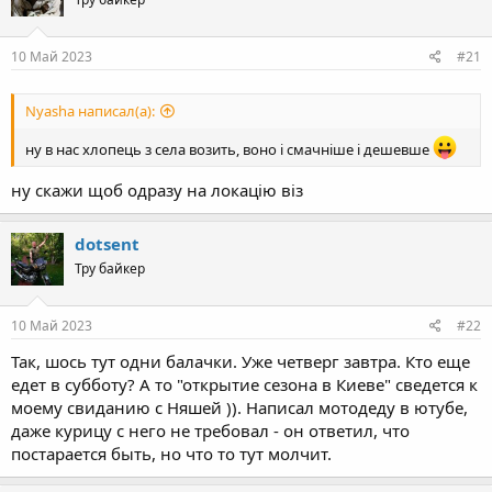
10 Май 2023
#21
Nyasha написал(а):
ну в нас хлопець з села возить, воно і смачніше і дешевше
ну скажи щоб одразу на локацію віз
dotsent
Тру байкер
10 Май 2023
#22
Так, шось тут одни балачки. Уже четверг завтра. Кто еще
едет в субботу? А то "открытие сезона в Киеве" сведется к
моему свиданию с Няшей )). Написал мотодеду в ютубе,
даже курицу с него не требовал - он ответил, что
постарается быть, но что то тут молчит.