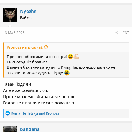
Nyasha
Байкер
13 Май 2023
#37
Kronoss написал(а):
Привіти побратими та посестри!
Ви сьогодні зібралися?
В мене є бажання катнути по Київу. Так що якщо далеко не
заїхали то може кудись під'їду
Тааак, їздили
Але вже розійшлися.
Проте можемо збиратися частіше.
Головне визначитися з локацією
R
RomanTerletskyi
and
Kronoss
e
a
c
bandana
t