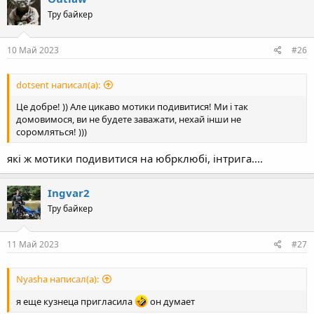
t
Тру байкер
i
o
n
s
10 Май 2023
#26
:
dotsent написал(а):
Це добре! )) Але цикаво мотики подивитися! Ми і так
домовимося, ви не будете заважати, нехай інши не
соромляться! )))
які ж мотики подивитися на юбрклюбі, інтрига....
Ingvar2
Тру байкер
11 Май 2023
#27
Nyasha написал(а):
я еще кузнеца пригласила
он думает