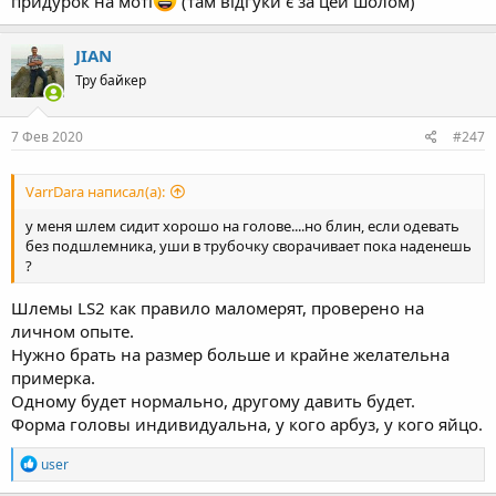
придурок на моті
(там відгуки є за цей шолом)
JIAN
Тру байкер
7 Фев 2020
#247
VarrDara написал(а):
у меня шлем сидит хорошо на голове....но блин, если одевать
без подшлемника, уши в трубочку сворачивает пока наденешь
?
Шлемы LS2 как правило маломерят, проверено на
личном опыте.
Нужно брать на размер больше и крайне желательна
примерка.
Одному будет нормально, другому давить будет.
Форма головы индивидуальна, у кого арбуз, у кого яйцо.
R
user
e