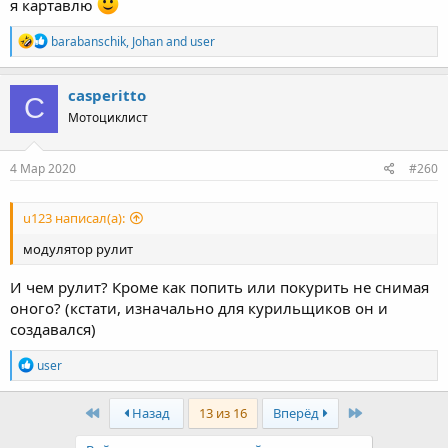
я картавлю
R
barabanschik
,
Johan
and
user
e
a
c
casperitto
C
t
Мотоциклист
i
o
n
s
4 Мар 2020
#260
:
u123 написал(а):
модулятор рулит
И чем рулит? Кроме как попить или покурить не снимая
оного? (кстати, изначально для курильщиков он и
создавался)
R
user
e
a
c
First
Last
Назад
13 из 16
Вперёд
t
i