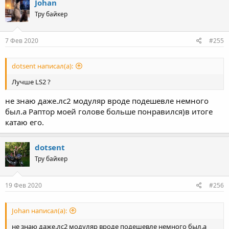
Johan
Тру байкер
7 Фев 2020
#255
dotsent написал(а):
Лучше LS2 ?
не знаю даже.лс2 модуляр вроде подешевле немного
был.а Раптор моей голове больше понравился)в итоге
катаю его.
dotsent
Тру байкер
19 Фев 2020
#256
Johan написал(а):
не знаю даже.лс2 модуляр вроде подешевле немного был.а