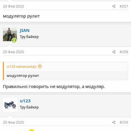
n
s
20 Фев 2020
#257
:
модулятор рулит
JIAN
Тру байкер
20 Фев 2020
#258
u123 написал(а):
модулятор рулит
Правильно говорить не модулятор, а модуляр.
u123
Тру байкер
20 Фев 2020
#259