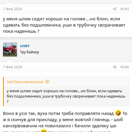
7 Фев 2020
#245
у меня шлем сидит хорошо на голове....но блин, если
одевать без подшлемника, уши в трубочку сворачивает
пока наденешь ?
user
Тру байкер
7 Фев 2020
#246
VarrDara написал(а):
у меня шлем сидит хорошо на голове....но блин, если одевать
без подшлемника, уши в трубочку сворачивает пока наденешь
?
Воно в усіх так, вуха потім треба поправляти назад
То
ж я скинув для прикладу, у мене жовтий глянець - шоб
кансервованим не повилазило і бачили здалеку шо