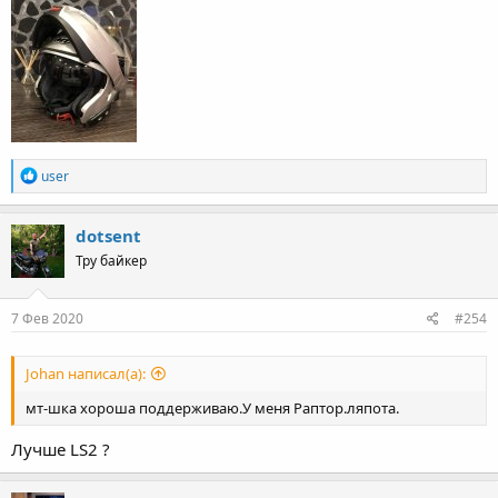
R
user
e
a
c
dotsent
t
Тру байкер
i
o
n
s
7 Фев 2020
#254
:
Johan написал(а):
мт-шка хороша поддерживаю.У меня Раптор.ляпота.
Лучше LS2 ?