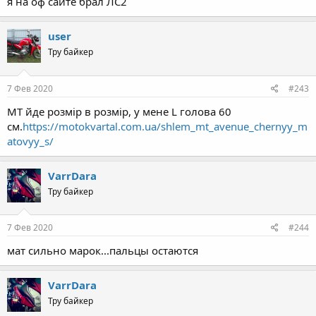
я на оф сайте брал ЛС2
user
Тру байкер
7 Фев 2020
#243
МТ йде розмір в розмір, у мене L голова 60
см.
https://motokvartal.com.ua/shlem_mt_avenue_chernyy_m
atovyy_s/
VarrDara
Тру байкер
7 Фев 2020
#244
мат сильно марок...пальцы остаются
VarrDara
Тру байкер