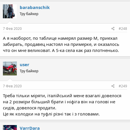
a
c
barabanschik
t
Тру байкер
i
o
n
s
7 Фев 2020
#248
:
А я наоборот, по таблице намерял размер М, приехал
забирать, продавец настоял на примерке, и оказалось
что он мне великоват. А S-ка села как раз плотненько.
user
Тру байкер
7 Фев 2020
#249
Треба тільки міряти, італійський мене взагалі довелося
на 2 розміри більший брати і ніфіга він на голові не
сидів, довелося продати.
Це як колодки на туфлі різні так і з головами.
VarrDara