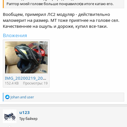
Раптор моей голове больше понравился)в итоге катаю его.
Вообщем, примерил ЛС2 модуляр - действительно
маломерит на размер. МТ тоже приятнее на голове сел.
Качественнее на ошупь и дороже, купил все-таки.
Вложения
IMG_20200219_202810.jpg
152.4 KB
Просмотры: 19
R
Johan
and
user
e
a
c
u123
t
Тру байкер
i
o