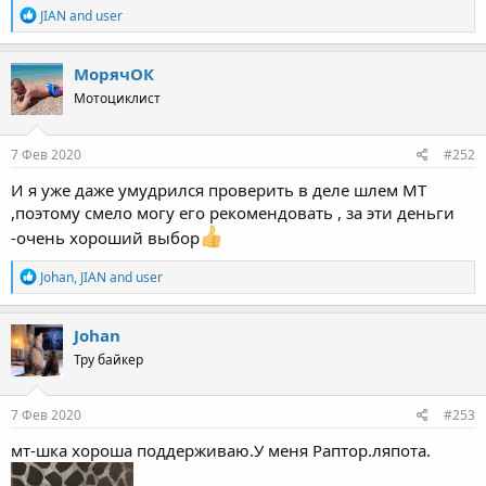
R
JIAN
and
user
e
a
c
МорячОК
t
Мотоциклист
i
o
n
s
7 Фев 2020
#252
:
И я уже даже умудрился проверить в деле шлем МТ
,поэтому смело могу его рекомендовать , за эти деньги
-очень хороший выбор
R
Johan
,
JIAN
and
user
e
a
c
Johan
t
Тру байкер
i
o
n
s
7 Фев 2020
#253
:
мт-шка хороша поддерживаю.У меня Раптор.ляпота.