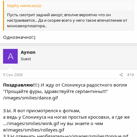
Naphy написал(а):
Пусть смотрит задний аморт, вполне вероятно что он
настраивается... Да и скорее всего у него такое впечатление от
моноамортизатора..
Однозначно!:)
Aynon
A
Guest
9 Сен 2008
#18
Поздравляю
!!!:) И жду от Слоникуса радостного вопля
"Прощайте фуры, здравствуйте серпантины!!!"
/images/smilies/dance.gif
З.Ы. Я вот присмотрелся к фоткам,
а ведь у Слоникуса на ногах простые кросовки, а где же
.../images/smilies/wink.gif ну вы знаете о чем
я/images/smilies/rolleyes.gif
З.З.Ы отвечать необязательно/images/smilies/tongue.gif