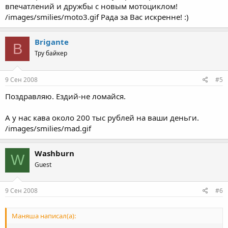
впечатлений и дружбы с новым мотоциклом!
/images/smilies/moto3.gif Рада за Вас искренне! :)
Brigante
B
Тру байкер
9 Сен 2008
#5
Поздравляю. Ездий-не ломайся.
А у нас кава около 200 тыс рублей на ваши деньги.
/images/smilies/mad.gif
Washburn
W
Guest
9 Сен 2008
#6
Маняша написал(а):