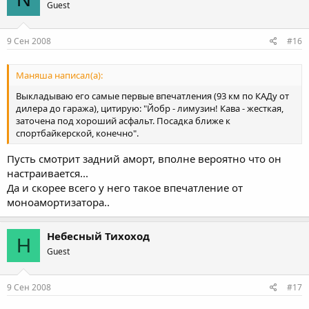
Guest
9 Сен 2008
#16
Маняша написал(а):
Выкладываю его самые первые впечатления (93 км по КАДу от
дилера до гаража), цитирую: "Йобр - лимузин! Кава - жесткая,
заточена под хороший асфальт. Посадка ближе к
спортбайкерской, конечно".
Пусть смотрит задний аморт, вполне вероятно что он
настраивается...
Да и скорее всего у него такое впечатление от
моноамортизатора..
Небесный Тихоход
Н
Guest
9 Сен 2008
#17