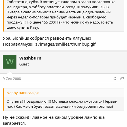
Собственно, субж. В пятницу я галопом в салон после звонка
менеджера, в субботу оплатили, сегодня получили. ЗЫ В
Питере в салоне сейчас в наличии есть еще один зеленый.
Через неделю-полторы прибудет черный. В свободную
продажу!!! По цене 155 200! Так что, если кому надо, то есть
шанс купить Каву.
Ура, Slonikus собрался разводить лягушек!
Позравлямуз!!! :) /images/smilies/thumbup.gif
Washburn
W
Guest
9 Сен 2008
#7
Naphy написал(а):
Опупеть! Поздравляю!!!! Мопедка классно смотрится Первый
нах ) Как же он будет ездит в дальняки без уровня топлива?
Ну не скажи! Главное на каком уровне лампочка
загарается.