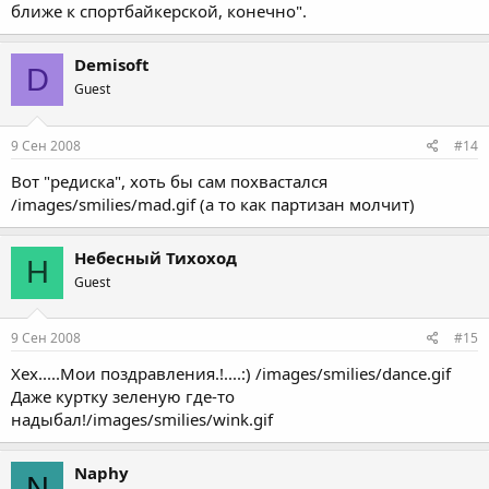
ближе к спортбайкерской, конечно".
Demisoft
D
Guest
9 Сен 2008
#14
Вот "редиска", хоть бы сам похвастался
/images/smilies/mad.gif (а то как партизан молчит)
Небесный Тихоход
Н
Guest
9 Сен 2008
#15
Хех.....Мои поздравления.!....:) /images/smilies/dance.gif
Даже куртку зеленую где-то
надыбал!/images/smilies/wink.gif
Naphy
N