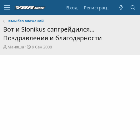
Вход
Регистрация
Темы без вложений
Вот и Slonikus сапгрейдился...
Поздравления и благодарности
А
Д
Маняша
9 Сен 2008
в
а
т
т
о
а
р
н
т
а
е
ч
м
а
ы
л
а