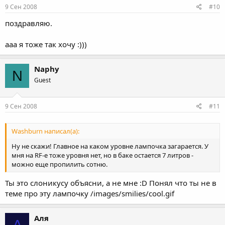
9 Сен 2008
#10
поздравляю.
ааа я тоже так хочу :)))
Naphy
N
Guest
9 Сен 2008
#11
Washburn написал(а):
Ну не скажи! Главное на каком уровне лампочка загарается. У
мня на RF-е тоже уровня нет, но в баке остается 7 литров -
можно еще пропилить сотню.
Ты это слоникусу объясни, а не мне :D Понял что ты не в
теме про эту лампочку /images/smilies/cool.gif
Аля
А