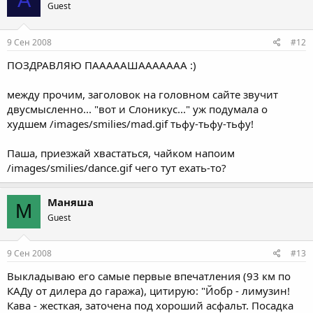
Guest
9 Сен 2008
#12
ПОЗДРАВЛЯЮ ПАААААШААААААА :)
между прочим, заголовок на головном сайте звучит
двусмысленно... "вот и Слоникус..." уж подумала о
худшем /images/smilies/mad.gif тьфу-тьфу-тьфу!
Паша, приезжай хвастаться, чайком напоим
/images/smilies/dance.gif чего тут ехать-то?
Маняша
М
Guest
9 Сен 2008
#13
Выкладываю его самые первые впечатления (93 км по
КАДу от дилера до гаража), цитирую: "Йобр - лимузин!
Кава - жесткая, заточена под хороший асфальт. Посадка