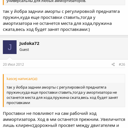
универсальны для любых аммортизаторов.
так у йобра заднии аморты с регулировкой преднатяга
пружин,куда еще проставки ставить,тогда у
амортизатора не останется места для хода,пружина
сжата,весь ход будет занят проставками:)
Judoka72
J
Guest
20 Июл 2012
#26
kascej написал(а):
так у йобра заднии аморты с регулировкой преднатяга
пружин,куда еще проставки ставить,тогда у амортизатора не
останется места для хода,пружина сжата,весь ход будет занят
проставками
Проставки не повлияют на сам рабочий ход
аммортизатора. Ход в мм останется прежним. Увеличится
лишь клиренс(дорожный просвет между двигателем и