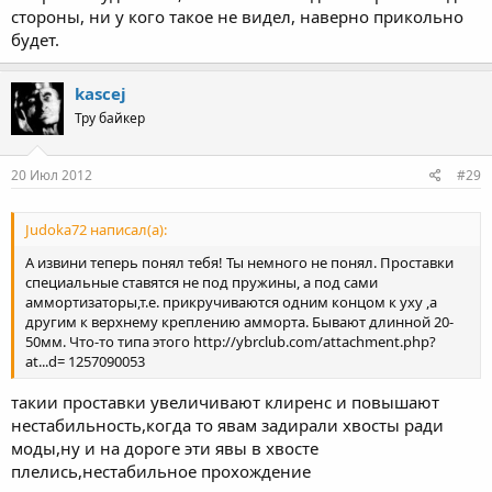
стороны, ни у кого такое не видел, наверно прикольно
будет.
kascej
Тру байкер
20 Июл 2012
#29
Judoka72 написал(а):
А извини теперь понял тебя! Ты немного не понял. Проставки
специальные ставятся не под пружины, а под сами
аммортизаторы,т.е. прикручиваются одним концом к уху ,а
другим к верхнему креплению амморта. Бывают длинной 20-
50мм. Что-то типа этого http://ybrclub.com/attachment.php?
at...d= 1257090053
такии проставки увеличивают клиренс и повышают
нестабильность,когда то явам задирали хвосты ради
моды,ну и на дороге эти явы в хвосте
плелись,нестабильное прохождение