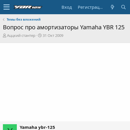
Вход
Регистрация
Темы без вложений
Вопрос про амортизаторы Yamaha YBR 125
А
Д
Аццкий стантер
31 Окт 2009
в
а
т
т
о
а
р
н
т
а
е
ч
м
а
ы
л
а
Yamaha ybr-125