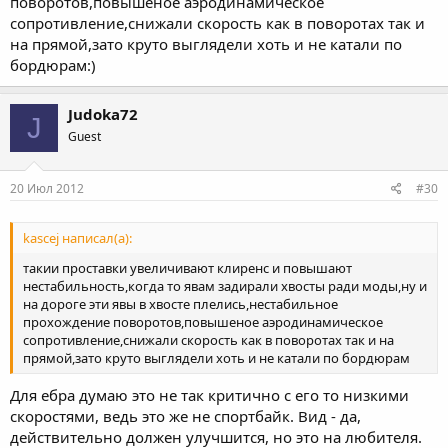
поворотов,повышеное аэродинамическое
сопротивление,снижали скорость как в поворотах так и
на прямой,зато круто выглядели хоть и не катали по
бордюрам:)
Judoka72
J
Guest
20 Июл 2012
#30
kascej написал(а):
такии проставки увеличивают клиренс и повышают
нестабильность,когда то явам задирали хвосты ради моды,ну и
на дороге эти явы в хвосте плелись,нестабильное
прохождение поворотов,повышеное аэродинамическое
сопротивление,снижали скорость как в поворотах так и на
прямой,зато круто выглядели хоть и не катали по бордюрам
Для ебра думаю это не так критично с его то низкими
скоростями, ведь это же не спортбайк. Вид - да,
действительно должен улучшится, но это на любителя.