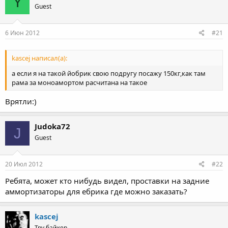
Y
Guest
6 Июн 2012
#21
kascej написал(а):
а если я на такой йобрик свою подругу посажу 150кг,как там
рама за моноамортом расчитана на такое
Врятли:)
Judoka72
J
Guest
20 Июл 2012
#22
Ребята, может кто нибудь видел, проставки на задние
аммортизаторы для ебрика где можно заказать?
kascej
Тру байкер