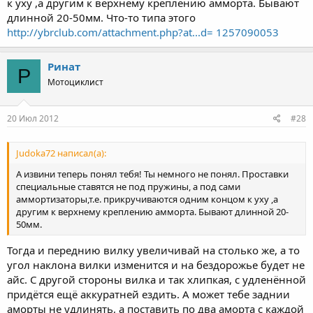
к уху ,а другим к верхнему креплению амморта. Бывают
длинной 20-50мм. Что-то типа этого
http://ybrclub.com/attachment.php?at...d= 1257090053
Ринат
Р
Мотоциклист
20 Июл 2012
#28
Judoka72 написал(а):
А извини теперь понял тебя! Ты немного не понял. Проставки
специальные ставятся не под пружины, а под сами
аммортизаторы,т.е. прикручиваются одним концом к уху ,а
другим к верхнему креплению амморта. Бывают длинной 20-
50мм.
Тогда и переднию вилку увеличивай на столько же, а то
угол наклона вилки изменится и на бездорожье будет не
айс. С другой стороны вилка и так хлипкая, с удленённой
придётся ещё аккуратней ездить. А может тебе заднии
аморты не удлинять, а поставить по два аморта с каждой