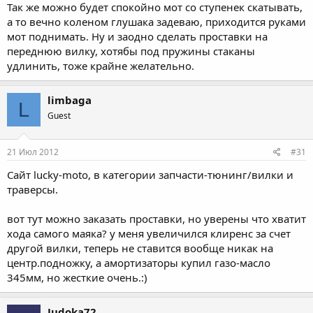
Так же можно будет спокойно мот со ступенек скатывать,
а то вечно коленом глушака задеваю, приходится руками
мот поднимать. Ну и заодно сделать проставки на
переднюю вилку, хотябы под пружины стаканы
удлинить, тоже крайне желательно.
limbaga
L
Guest
21 Июл 2012
#31
Сайт lucky-moto, в категории запчасти-тюнинг/вилки и
траверсы.
вот тут можно заказать проставки, но уверены что хватит
хода самого маяка? у меня увеличился клиренс за счет
другой вилки, теперь не ставится вообще никак на
центр.подножку, а амортизаторы купил газо-масло
345мм, но жесткие очень.:)
Judoka72