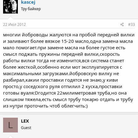
kascej
Тру байкер
22 Июл 2012
#33
многии йоброводы жалуются на пробой передней вилки
и заливают более вязкое 15-20 масло,одна замена масла
мало помогает.при замене масла на более густое есть
смысл поджать пружины передней вилки,скорость
работы вилки тогда не изменится,вся система станет
более жесткой,особенно если мот эксплуатируется с
максимальными загрузками.йобровскую вилку не
разбирал,какии проставки годятся не знаю,у киви
просто,у соседского руля отпилил 2 куска,проставки
готовы вуаля:Dгодится 22милиметровая труба,но она
слишком тяжела,есть смысл трубу токарю отдать и трубу
из нутри проточить чтоб облегчить:)
LEX
L
Guest