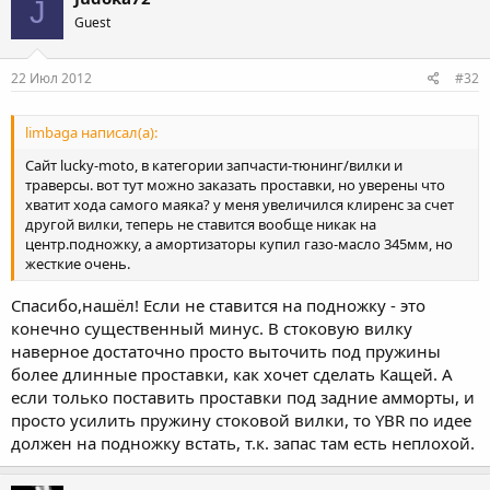
J
Guest
22 Июл 2012
#32
limbaga написал(а):
Сайт lucky-moto, в категории запчасти-тюнинг/вилки и
траверсы. вот тут можно заказать проставки, но уверены что
хватит хода самого маяка? у меня увеличился клиренс за счет
другой вилки, теперь не ставится вообще никак на
центр.подножку, а амортизаторы купил газо-масло 345мм, но
жесткие очень.
Спасибо,нашёл! Если не ставится на подножку - это
конечно существенный минус. В стоковую вилку
наверное достаточно просто выточить под пружины
более длинные проставки, как хочет сделать Кащей. А
если только поставить проставки под задние амморты, и
просто усилить пружину стоковой вилки, то YBR по идее
должен на подножку встать, т.к. запас там есть неплохой.