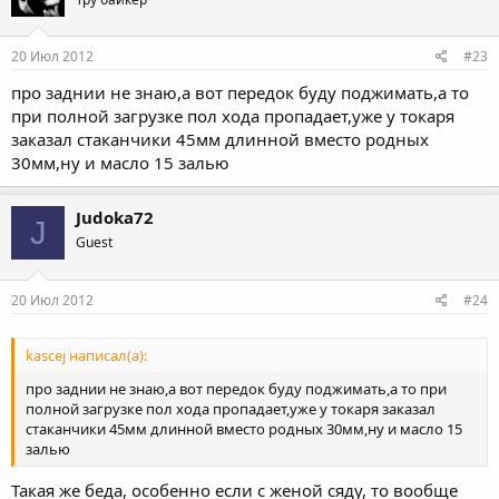
20 Июл 2012
#23
про заднии не знаю,а вот передок буду поджимать,а то
при полной загрузке пол хода пропадает,уже у токаря
заказал стаканчики 45мм длинной вместо родных
30мм,ну и масло 15 залью
Judoka72
J
Guest
20 Июл 2012
#24
kascej написал(а):
про заднии не знаю,а вот передок буду поджимать,а то при
полной загрузке пол хода пропадает,уже у токаря заказал
стаканчики 45мм длинной вместо родных 30мм,ну и масло 15
залью
Такая же беда, особенно если с женой сяду, то вообще