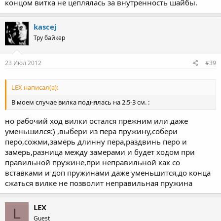
концом витка не цеплялась за внутренность шайбы.
kascej
Тру байкер
23 Июл 2012
#39
LEX написал(а):
В моем случае вилка поднялась на 2.5-3 см. :
но рабочий ход вилки остался прежним или даже
уменьшился:) ,выбери из пера пружину,собери
перо,сожми,замерь длинну пера,раздвинь перо и
замерь,разница между замерами и будет ходом при
правильной пружине,при неправильной как со
вставками и доп пружинами даже уменьшится,до конца
сжаться вилке не позволит неправильная пружина
LEX
L
Guest