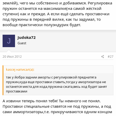
землёй), чего мы собственно и добиваемся. Регулировка
пружин останется на максималке(на самой жёсткой
ступени) как и прежде. А если ещё сделать проставочки
под пружины в передней вилке, как ты задумал, то
вообще практически полуэндурик будет.
Judoka72
J
Guest
20 Июл 2012
#27
kascej написал(а):
так у йобра заднии аморты с регулировкой преднатяга
пружин,куда еще проставки ставить,тогда у амортизатора не
останется места для хода,пружина сжата,весь ход будет занят
проставками
А извини теперь понял тебя! Ты немного не понял.
Проставки специальные ставятся не под пружины, а под
сами аммортизаторы,т.е. прикручиваются одним концом