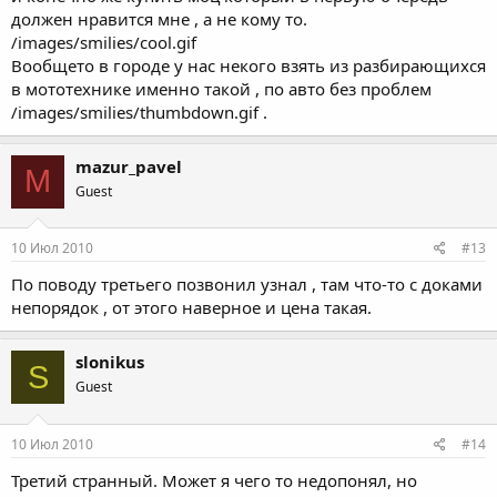
должен нравится мне , а не кому то.
/images/smilies/cool.gif
Вообщето в городе у нас некого взять из разбирающихся
в мототехнике именно такой , по авто без проблем
/images/smilies/thumbdown.gif .
mazur_pavel
M
Guest
10 Июл 2010
#13
По поводу третьего позвонил узнал , там что-то с доками
непорядок , от этого наверное и цена такая.
slonikus
S
Guest
10 Июл 2010
#14
Третий странный. Может я чего то недопонял, но