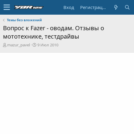
Вход
Регистрация
Темы без вложений
Вопрос к Fazer - оводам. Отзывы о
мототехнике, тестдрайвы
А
Д
mazur_pavel
9 Июл 2010
в
а
т
т
о
а
р
н
т
а
е
ч
м
а
ы
л
а