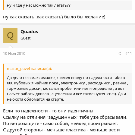
ну и где у нас можно так летать??
ну как сказать..как сказать) было бы желание)
Quadus
Q
Guest
10 Июл 2010
#11
mazur_pavel написал(а):
Да дело не в максималке , я имел ввиду по надежности , ибо в
600 кубовых я чайник пока , электронику , расходники , резина ,
тормозные диски , мотался пробег или нет я определю , а вот
насчет работы двигла , сцепления и все такое нужен спец. Да и
не охота обломатся на старте.
Если по надежности - то они идентичны.
Ссылку на отличия "задушенных" тебе уже сбрасывали.
По ветрозащите - само собой, нейкед проигрывает.
С другой стороны - меньше пластика - меньше вес и