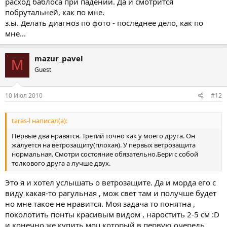
расход баблоса при падении. Да и смотрится
побрутальней, как по мне.
з.ы. Делать диагноз по фото - последнее дело, как по
мне...
mazur_pavel
M
Guest
10 Июл 2010
#12
taras-l написал(а):
Первые два нравятся. Третий точно как у моего друга. Он
жалуется на ветрозащиту(плохая). У первых ветрозащита
нормальная. Смотри состояние обязательно.Бери с собой
толкового друга а лучше двух.
Это я и хотел услышать о ветрозащите. Да и морда его с
виду какая-то рагульная , мож свет там и получше будет
но мне такое не нравится. Моя задача то понятна ,
поколотить понты красивым видом , наростить 2-5 см :D
и конечно же купить моц который в первую очередь