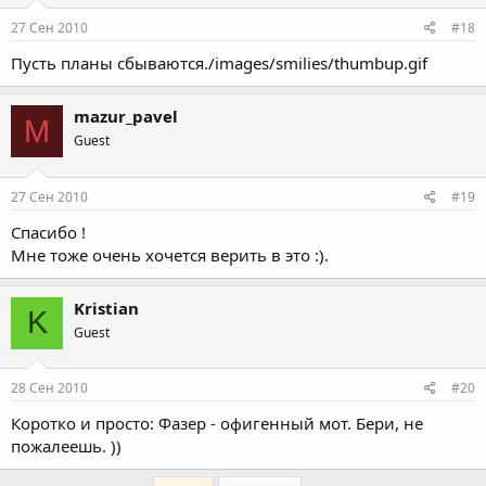
27 Сен 2010
#18
Пусть планы сбываются./images/smilies/thumbup.gif
mazur_pavel
M
Guest
27 Сен 2010
#19
Спасибо !
Мне тоже очень хочется верить в это :).
Kristian
K
Guest
28 Сен 2010
#20
Коротко и просто: Фазер - офигенный мот. Бери, не
пожалеешь. ))