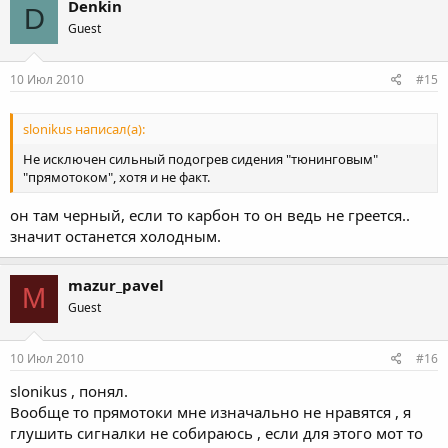
Denkin
D
Guest
10 Июл 2010
#15
slonikus написал(а):
Не исключен сильный подогрев сидения "тюнинговым"
"прямотоком", хотя и не факт.
он там черный, если то карбон то он ведь не греется..
значит останется холодным.
mazur_pavel
M
Guest
10 Июл 2010
#16
slonikus , понял.
Вообще то прямотоки мне изначально не нравятся , я
глушить сигналки не собираюсь , если для этого мот то