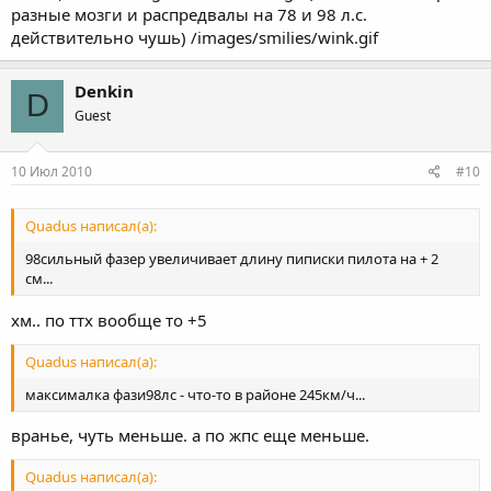
разные мозги и распредвалы на 78 и 98 л.с.
действительно чушь) /images/smilies/wink.gif
Denkin
D
Guest
10 Июл 2010
#10
Quadus написал(а):
98сильный фазер увеличивает длину пиписки пилота на + 2
см...
хм.. по ттх вообще то +5
Quadus написал(а):
максималка фази98лс - что-то в районе 245км/ч...
вранье, чуть меньше. а по жпс еще меньше.
Quadus написал(а):