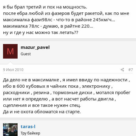
я бы брал третий и пох на мощность.
после ебра любой из фазеров будет ракетой, как по мне
максималка фази98лс - что-то в районе 245км/ч...
макималка 78лс - думаю, в райтне 220...
ну и где у нас можно так летать??
mazur_pavel
M
Guest
9 Июл 2010
#7
Да дело не в максималке , я имел ввиду по надежности ,
ибо в 600 кубовых я чайник пока , электронику ,
расходники , резина , тормозные диски , мотался пробег
или нет я определю , а вот насчет работы двигла ,
сцепления и все такое нужен спец.
Да и не охота обломатся на старте.
taras-l
Тру байкер