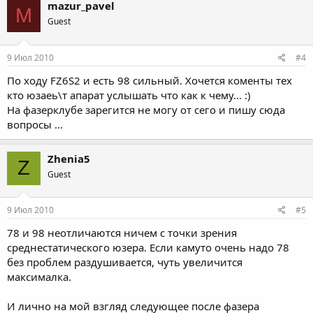
mazur_pavel
M
Guest
9 Июл 2010
#4
По ходу FZ6S2 и есть 98 сильный. Хочется коменты тех
кто юзаеь\т апарат услышать что как к чему... :)
На фазерклубе зарегится не могу от сего и пишу сюда
вопросы ...
Zhenia5
Z
Guest
9 Июл 2010
#5
78 и 98 неотличаются ничем с точки зрения
среднестатического юзера. Если камуто очень надо 78
без проблем раздушивается, чуть увеличится
максималка.
И лично на мой взгляд следующее после фазера