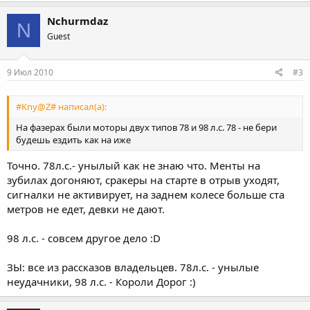
Nchurmdaz
N
Guest
9 Июл 2010
#3
#Kny@Z# написал(а):
На фазерах были моторы двух типов 78 и 98 л.с. 78 - не бери
будешь ездить как на иже
Точно. 78л.с.- унылый как не знаю что. Менты на
зубилах догоняют, сракеры на старте в отрыв уходят,
сигналки не активирует, на заднем колесе больше ста
метров не едет, девки не дают.
98 л.с. - совсем другое дело :D
ЗЫ: все из рассказов владельцев. 78л.с. - унылые
неудачники, 98 л.с. - Короли Дорог :)