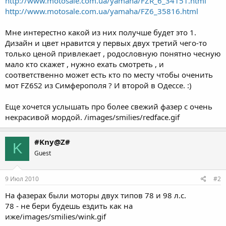
http://www.motosale.com.ua/yamaha/FZR_6_34151.html
http://www.motosale.com.ua/yamaha/FZ6_35816.html
Мне интерестно какой из них получше будет это 1.
Дизайн и цвет нравится у первых двух третий чего-то
только ценой привлекает , родословную понятно чесную
мало кто скажет , нужно ехать смотреть , и
соответственно может есть кто по месту чтобы оченить
мот FZ6S2 из Симферополя ? И второй в Одессе. :)
Еще хочется услышать про более свежий фазер с очень
некрасивой мордой. /images/smilies/redface.gif
#Kny@Z#
K
Guest
9 Июл 2010
#2
На фазерах были моторы двух типов 78 и 98 л.с.
78 - не бери будешь ездить как на
иже/images/smilies/wink.gif