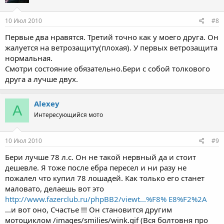
10 Июл 2010
#8
Первые два нравятся. Третий точно как у моего друга. Он
жалуется на ветрозащиту(плохая). У первых ветрозащита
нормальная.
Смотри состояние обязательно.Бери с собой толкового
друга а лучше двух.
Alexey
A
Интересующийся мото
10 Июл 2010
#9
Бери лучше 78 л.с. Он не такой нервный да и стоит
дешевле. Я тоже после ебра пересел и ни разу не
пожалел что купил 78 лошадей. Как только его станет
маловато, делаешь вот это
http://www.fazerclub.ru/phpBB2/viewt...%F8% E8%F2%2A
...и вот оно, Счастье !!! Он становится другим
мотоциклом /images/smilies/wink.gif (Вся болтовня про