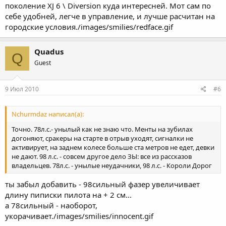
поколение XJ 6 \ Diversion куда интересней. Мот сам по
себе удобней, легче в управление, и лучше расчитан на
городские условия./images/smilies/redface.gif
Quadus
Q
Guest
9 Июл 2010
#6
Nchurmdaz написал(а):
Точно. 78л.с.- унылый как не знаю что. Менты на зубилах
догоняют, сракеры на старте в отрыв уходят, сигналки не
активирует, на заднем колесе больше ста метров не едет, девки
не дают. 98 л.с. - совсем другое дело ЗЫ: все из рассказов
владельцев. 78л.с. - унылые неудачники, 98 л.с. - Короли Дорог
ты забыл добавить - 98сильный фазер увеличивает
длину пиписки пилота на + 2 см...
а 78сильный - наоборот,
укорачивает./images/smilies/innocent.gif