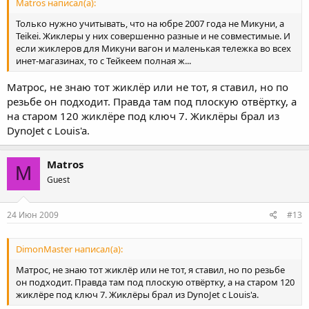
Matros написал(а):
Только нужно учитывать, что на юбре 2007 года не Микуни, а
Teikei. Жиклеры у них совершенно разные и не совместимые. И
если жиклеров для Микуни вагон и маленькая тележка во всех
инет-магазинах, то с Тейкеем полная ж...
Матрос, не знаю тот жиклёр или не тот, я ставил, но по
резьбе он подходит. Правда там под плоскую отвёртку, а
на старом 120 жиклёре под ключ 7. Жиклёры брал из
DynoJet c Louis'a.
Matros
M
Guest
24 Июн 2009
#13
DimonMaster написал(а):
Матрос, не знаю тот жиклёр или не тот, я ставил, но по резьбе
он подходит. Правда там под плоскую отвёртку, а на старом 120
жиклёре под ключ 7. Жиклёры брал из DynoJet c Louis'a.