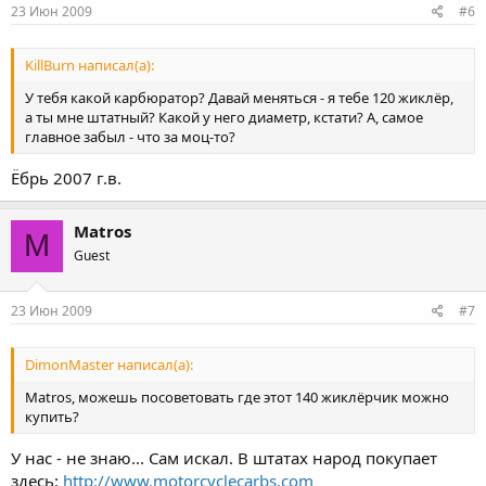
23 Июн 2009
#6
KillBurn написал(а):
У тебя какой карбюратор? Давай меняться - я тебе 120 жиклёр,
а ты мне штатный? Какой у него диаметр, кстати? А, самое
главное забыл - что за моц-то?
Ёбрь 2007 г.в.
Matros
M
Guest
23 Июн 2009
#7
DimonMaster написал(а):
Matros, можешь посоветовать где этот 140 жиклёрчик можно
купить?
У нас - не знаю... Сам искал. В штатах народ покупает
здесь:
http://www.motorcyclecarbs.com