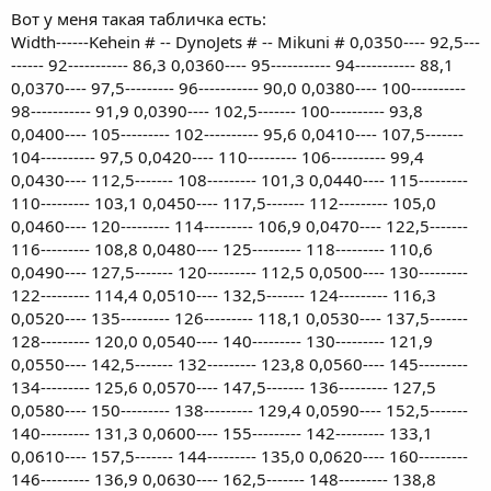
Вот у меня такая табличка есть:
Width------Kehein # -- DynoJets # -- Mikuni # 0,0350---- 92,5---
------ 92----------- 86,3 0,0360---- 95----------- 94----------- 88,1
0,0370---- 97,5--------- 96----------- 90,0 0,0380---- 100----------
98----------- 91,9 0,0390---- 102,5------- 100---------- 93,8
0,0400---- 105--------- 102---------- 95,6 0,0410---- 107,5-------
104---------- 97,5 0,0420---- 110--------- 106---------- 99,4
0,0430---- 112,5------- 108--------- 101,3 0,0440---- 115---------
110--------- 103,1 0,0450---- 117,5------- 112--------- 105,0
0,0460---- 120--------- 114--------- 106,9 0,0470---- 122,5-------
116--------- 108,8 0,0480---- 125--------- 118--------- 110,6
0,0490---- 127,5------- 120--------- 112,5 0,0500---- 130---------
122--------- 114,4 0,0510---- 132,5------- 124--------- 116,3
0,0520---- 135--------- 126--------- 118,1 0,0530---- 137,5-------
128--------- 120,0 0,0540---- 140--------- 130--------- 121,9
0,0550---- 142,5------- 132--------- 123,8 0,0560---- 145---------
134--------- 125,6 0,0570---- 147,5------- 136--------- 127,5
0,0580---- 150--------- 138--------- 129,4 0,0590---- 152,5-------
140--------- 131,3 0,0600---- 155--------- 142--------- 133,1
0,0610---- 157,5------- 144--------- 135,0 0,0620---- 160---------
146--------- 136,9 0,0630---- 162,5------- 148--------- 138,8