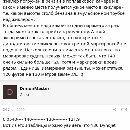
жиклер погружен в бензин в поплавковой камере и в
каком именно месте получается узкое место в жиклере -
т.е. какой высоты столб бензина в эмульсионной трубке
над жиклером.
В общем, менять надо какой-то один параметр за раз,
тогда можно как-то прийти к результату. А твой
эксперимент показал только, что конкретные
диноджетовские жиклеры с конкретной маркировкой не
подошли. Насколько они отличаются от штатного - по
маркировке судить нельзя. Может так быть, что 140
очень сильно больше 120, хотя и маркировки вроде
рядом... Единицы измерения разные, ты, может статься,
120 футов на 130 метров заменил... :)
DimonMaster
D
Guest
24 Июн 2009
#14
0,0540---- 140--------- 130--------- 121,9
Вот из этой таблицы можно увидеть что 130 DynoJet