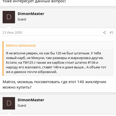
тоже интересует данный вопрос!
DimonMaster
D
Guest
23 Июн 2009
#5
Matros написал(а):
Я не вполне уверен, но как бы 120 не был штатным. У тебя
новый карб, не Микуни, там размеры и маркировка другие.
Кстати, на TW125 c таким же карбом стоит штатно #134 и
народу его маловато, ставят 140-е и даже выше... А объем тот
же и движок почти юбровский.
Matros, можешь посоветовать где этот 140 жиклёрчик
можно купить?
DimonMaster
D
Guest