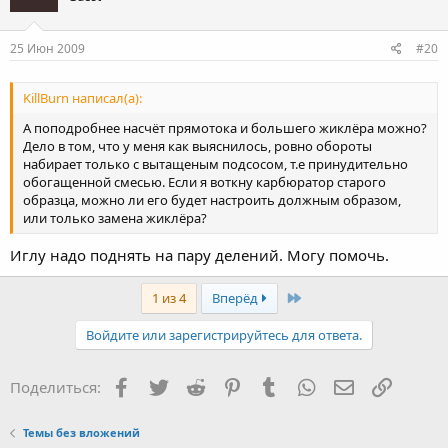
25 Июн 2009
#20
KillBurn написал(а):
А поподробнее насчёт прямотока и большего жиклёра можно?
Дело в том, что у меня как выяснилось, ровно обороты
набирает только с вытащеным подсосом, т.е принудительно
обогащенной смесью. Если я воткну карбюратор старого
образца, можно ли его будет настроить должным образом,
или только замена жиклёра?
Иглу надо поднять на пару делений. Могу помочь.
Last
1 из 4
Вперёд
Войдите или зарегистрируйтесь для ответа.
Facebook
Twitter
Reddit
Pinterest
Tumblr
WhatsApp
Электронная
Ссылка
Поделиться:
Темы без вложений