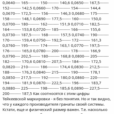
0,0640---- 165--------- 150--------- 140,6 0,0650---- 167,5-------
152--------- 142,5 0,0660---- 170--------- 154--------- 144,4
0,0670---- 172,5------- 156--------- 146,3 0,0680---- 175---------
158--------- 148,1 0,0690---- 177,5------- 160--------- 150,0
0,0700---- 180--------- 162--------- 151,9 0,0710---- 182,5-------
164--------- 153,8 0,0720---- 185--------- 166--------- 155,6
0,0730---- 187,5------- 168--------- 157,5 0,0740---- 190---------
170--------- 159,4 0,0750---- 192,5------- 172--------- 161,3
0,0760---- 195--------- 174--------- 163,1 0,0770---- 197,5-------
176--------- 165,0 0,0780---- 200--------- 178--------- 166,9
0,0790---- 202,5------- 180--------- 168,8 0,0800---- 205---------
182--------- 170,6 0,0810---- 207,5------- 184--------- 172,5
0,0820---- 210--------- 186--------- 174,4 0,0830---- 212,5-------
188--------- 176,3 0,0840---- 215--------- 190--------- 178,1
0,0850---- 217,5------- 192--------- 180,0 0,0860---- 220---------
194--------- 181,9 0,0870---- 222,5------- 196--------- 183,7
0,0880---- 225--------- 198--------- 185,6 0,0890---- 227,5-------
200--------- 187,5 Как соотносятся с этим цифры
Тейкеевской маркировки - я без понятия. Но и так видно,
что у каждого производителя гранаты своей системы.
Кстати, еще и физический размер важен. Т.е. насколько