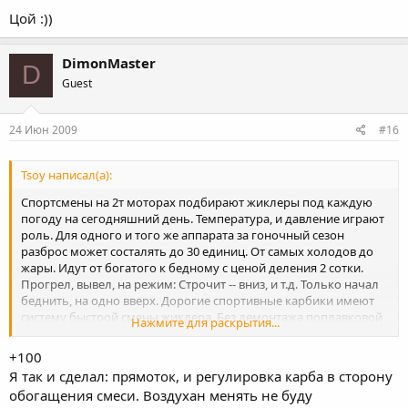
Цой :))
DimonMaster
D
Guest
24 Июн 2009
#16
Tsoy написал(а):
Спортсмены на 2т моторах подбирают жиклеры под каждую
погоду на сегодняшний день. Температура, и давление играют
роль. Для одного и того же аппарата за гоночный сезон
разброс может состалять до 30 единиц. От самых холодов до
жары. Идут от богатого к бедному с ценой деления 2 сотки.
Прогрел, вывел, на режим: Строчит -- вниз, и т.д. Только начал
беднить, на одно вверх. Дорогие спортивные карбики имеют
систему быстрой смены жиклера. Без демонтажа поплавковой
Нажмите для раскрытия...
камеры. На старых ВайБиэРах установлен простейший
карбюратор. По принципу работы мало чем отличающийся от
+100
обычных скутерных. На более свежих -- СиВи. Он менее
Я так и сделал: прямоток, и регулировка карба в сторону
требователен к погоде. Думаю для ВайБиэР, при его
обогащения смеси. Воздухан менять не буду
общегражданском использовании, достаточно штатного. При