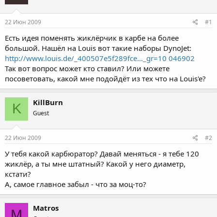
22 Июн 2009
#1
Есть идея поменять жиклёрчик в карбе на более
большой. Нашёл на Louis вот такие наборы DynoJet:
http://www.louis.de/_400507e5f289fce..._gr=10 046902
Так вот вопрос может кто ставил? Или можете
посоветовать, какой мне подойдёт из тех что на Louis'e?
KillBurn
K
Guest
22 Июн 2009
#2
У тебя какой карбюратор? Давай меняться - я тебе 120
жиклёр, а ты мне штатный? Какой у него диаметр,
кстати?
А, самое главное забыл - что за моц-то?
Matros
M