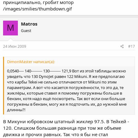
принципиально, гробит мотор
замене фильтра или выпуска возможно требуется
незначительная корректировка в большую сторону в рамках
/images/smilies/thumbdown.gif
полутора десяток. Поправьте, если ошибаюсь. Цой )
Matros
M
Guest
24 Июн 2009
#17
DimonMaster написал(а):
0,0540---- 140--------- 130--------- 121,9 Вот из этой таблицы можно
увидеть что 130 DynoJet равен 122 Mikuni. Я же предполагаю
что карбы Tekei не сильно отличаются от Mikuni по этим
параметрам. А вот что касается погружённости, то это да, те
жиклёры, которые ставил я помоему погружены больше в
бензин, хотя надо ещё посмотреть. Так вот если они больше
погружены в бензин, могу же я подточить их, до нужной мне
длинны?!
В Микуни юбровском штатный жиклер 97.5. В Тейкей -
120. Слишком большая разница при том же объеме
движка и прочих равных. Так что я бы не стал