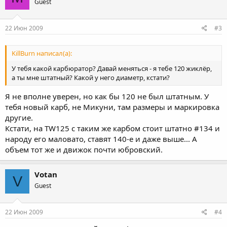
Guest
22 Июн 2009
#3
KillBurn написал(а):
У тебя какой карбюратор? Давай меняться - я тебе 120 жиклёр,
а ты мне штатный? Какой у него диаметр, кстати?
Я не вполне уверен, но как бы 120 не был штатным. У
тебя новый карб, не Микуни, там размеры и маркировка
другие.
Кстати, на TW125 c таким же карбом стоит штатно #134 и
народу его маловато, ставят 140-е и даже выше... А
объем тот же и движок почти юбровский.
Votan
V
Guest
22 Июн 2009
#4