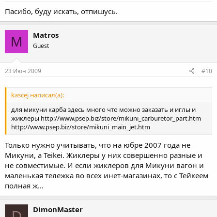
Пасибо, буду искать, отпишусь.
Matros
M
Guest
23 Июн 2009
#10
kascej написал(а):
для микуни карба здесь много что можно заказать и иглы и
жиклеры http://www.psep.biz/store/mikuni_carburetor_part.htm
http://www.psep.biz/store/mikuni_main_jet.htm
Только нужно учитывать, что на юбре 2007 года не
Микуни, а Teikei. Жиклеры у них совершенно разные и
не совместимые. И если жиклеров для Микуни вагон и
маленькая тележка во всех инет-магазинах, то с Тейкеем
полная ж...
DimonMaster
D