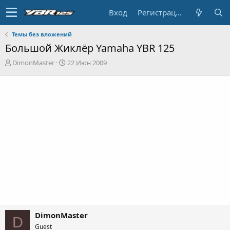
Вход
Регистрация
Темы без вложений
Большой Жиклёр Yamaha YBR 125
А
Д
DimonMaster
22 Июн 2009
в
а
т
т
о
а
р
н
т
а
е
ч
м
а
ы
л
а
DimonMaster
D
Guest