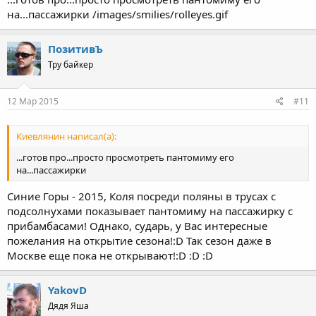
на...пассажирки /images/smilies/rolleyes.gif
ПозитивЪ
Тру байкер
12 Мар 2015
#11
Киевлянин написал(а):
...готов про...просто просмотреть пантомиму его
на...пассажирки
Синие Горы - 2015, Коля посреди поляны в трусах с
подсолнухами показывает пантомиму на пассажирку с
прибамбасами! Однако, сударь, у Вас интересные
пожелания на открытие сезона!:D Так сезон даже в
Москве еще пока не открывают!:D :D :D
YakovD
Дядя Яша