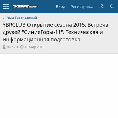
Вход
Регистрация
Темы без вложений
YBRCLUB Открытие сезона 2015. Встреча
друзей "СиниеГоры-11". Техническая и
информационная подготовка
А
Д
YakovD
10 Мар 2015
в
а
т
т
о
а
р
н
т
а
е
ч
м
а
ы
л
а