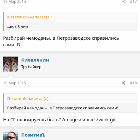
18 Мар 2015
#17
Киевлянин написал(а):
...вот, блин
Разбирай чемоданы, в Петрозаводске справились
сами!:D
Киевлянин
Тру байкер
18 Мар 2015
#18
ПозитивЪ написал(а):
Разбирай чемоданы, в Петрозаводске справились сами!
На СГ планируешь быть? /images/smilies/wink.gif
ПозитивЪ