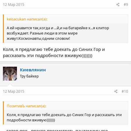
12 Мар 2015
#9
keisacukan написал(а):
А ей нравится так,когда и ...й,и на батарейке х...я клитор
возбуждает. Разные люди в этом мире
живут.Космонавты,одним словом!
Коля, я предлагаю тебе доехать до Синих Гор и
рассказать эти подробности вживую)))))))
Киевлянин
Тру байкер
12 Мар 2015
#10
ПозитивЪ написал(а):
Коля, я предлагаю тебе доехать до Синих Гор и рассказать эти
подробности вживую)))))))
...готов про...просто просмотреть пантомиму его