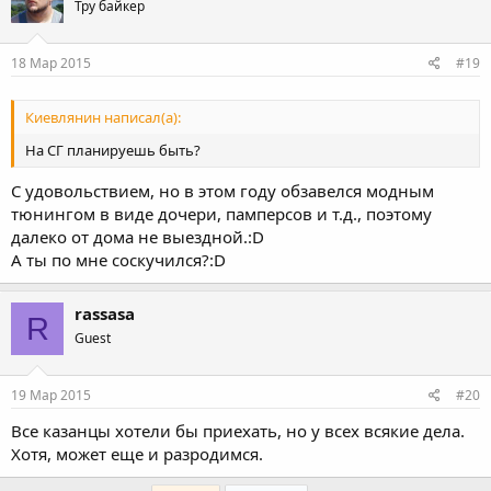
Тру байкер
18 Мар 2015
#19
Киевлянин написал(а):
На СГ планируешь быть?
С удовольствием, но в этом году обзавелся модным
тюнингом в виде дочери, памперсов и т.д., поэтому
далеко от дома не выездной.:D
А ты по мне соскучился?:D
rassasa
R
Guest
19 Мар 2015
#20
Все казанцы хотели бы приехать, но у всех всякие дела.
Хотя, может еще и разродимся.