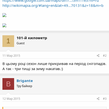
https://www.google.com.ua/maps/dir//...!3m1!1e3?hl=ru
http://wikimapia.org/#lang=en&lat=49...70131&z=18&m=b
101-й километр
1
Guest
11 Мар 2015
#2
В цьому році сезон лише прикривав на період снігопадів.
А так - три тищі за зиму накатав.:)
Brigante
B
Тру байкер
12 Мар 2015
#3