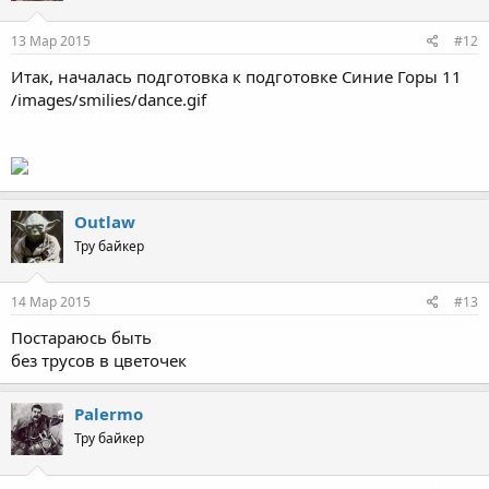
13 Мар 2015
#12
Итак, началась подготовка к подготовке Синие Горы 11
/images/smilies/dance.gif
Outlaw
Тру байкер
14 Мар 2015
#13
Постараюсь быть
без трусов в цветочек
Palermo
Тру байкер