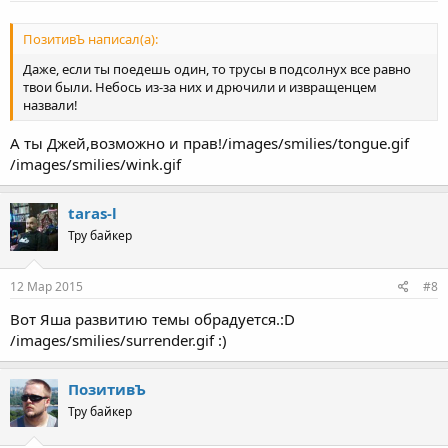
ПозитивЪ написал(а):
Даже, если ты поедешь один, то трусы в подсолнух все равно
твои были. Небось из-за них и дрючили и извращенцем
назвали!
А ты Джей,возможно и прав!/images/smilies/tongue.gif
/images/smilies/wink.gif
taras-l
Тру байкер
12 Мар 2015
#8
Вот Яша развитию темы обрадуется.:D
/images/smilies/surrender.gif :)
ПозитивЪ
Тру байкер