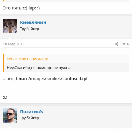
Это пять:c:) lap: :)
Киевлянин
Тру байкер
18 Мар 2015
#16
keisacukan написал(а):
Нее.Спасибо,но помощь не нужна.
...вот, блин /images/smilies/confused.gif
:D
ПозитивЪ
Тру байкер