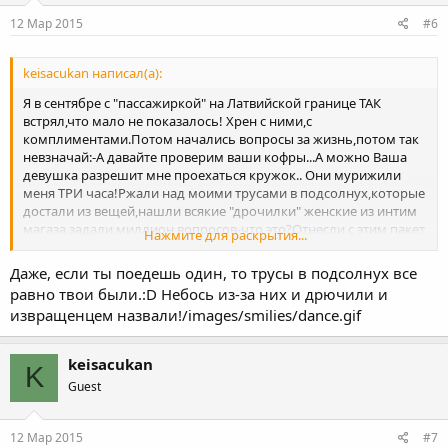
12 Мар 2015
#6
keisacukan написал(а):
Я в сентябре с "пассажиркой" на Латвийской границе ТАК
встрял,что мало не показалось! Хрен с ними,с
комплиментами.Потом начались вопросы за жизнь,потом так
невзначай:-А давайте проверим ваши кофры...А можно Ваша
девушка разрешит мне проехаться кружок.. Они мурижили
меня ТРИ часа!Ржали над моими трусами в подсолнух,которые
достали из вещей,нашли всякие "дрочилки" женские из интим
магаза,задали миллион вопросов-что это?Отнесли с этим пакет
Нажмите для раскрытия...
к инспектору,которому по новой нужно было объяснять,что
это и для чего. Последняя его вопрос был:-Извращенец? -ДА!
Даже, если ты поедешь один, то трусы в подсолнух все
Так что в следующий раз поеду-ка я один.
равно твои были.:D Небось из-за них и дрючили и
извращенцем назвали!/images/smilies/dance.gif
keisacukan
K
Guest
12 Мар 2015
#7