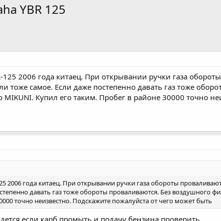
aha YBR 125
R-125 2006 года китаец. При открывании ручки газа обороты
али тоже самое. Если даже постепенно давать газ тоже обор
 MIKUNI. Купил его таким. Пробег в районе 30000 точно не
25 2006 года китаец. При открывании ручки газа обороты проваливаютс
остепенно давать газ тоже обороты проваливаются. Без воздушного фи
30000 точно неизвестно. Подскажите пожалуйста от чего может быть
дется если карб промыть и подачу бензина проверить.