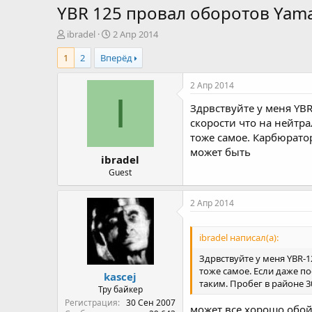
YBR 125 провал оборотов Yam
А
Д
ibradel
2 Апр 2014
в
а
1
2
Вперёд
т
т
о
а
р
н
2 Апр 2014
т
а
I
Здрвствуйте у меня YB
е
ч
м
а
скорости что на нейтр
ы
л
тоже самое. Карбюратор
а
может быть
ibradel
Guest
2 Апр 2014
ibradel написал(а):
Здрвствуйте у меня YBR-1
тоже самое. Если даже п
kascej
таким. Пробег в районе 
Тру байкер
Регистрация
30 Сен 2007
может все хорошо обой