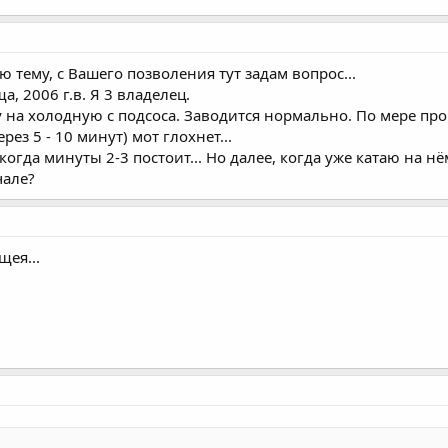
ю тему, с Вашего позволения тут задам вопрос...
, 2006 г.в. Я 3 владелец.
у на холодную с подсоса. Заводится нормально. По мере пр
ез 5 - 10 минут) мот глохнет...
когда минуты 2-3 постоит... Но далее, когда уже катаю на нё
чале?
щея...