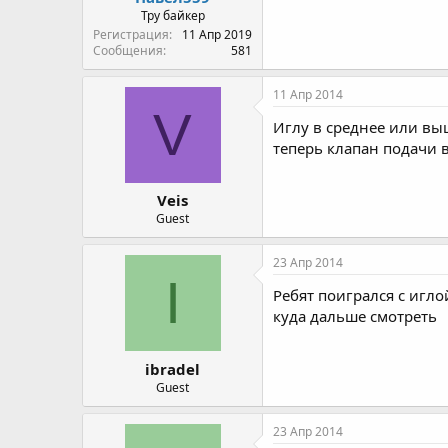
Тру байкер
Регистрация
11 Апр 2019
Сообщения
581
11 Апр 2014
V
Иглу в среднее или выш
теперь клапан подачи 
Veis
Guest
23 Апр 2014
I
Ребят поигрался с игл
куда дальше смотреть
ibradel
Guest
23 Апр 2014