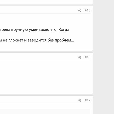
#15
огрева вручную уменьшаю его. Когда
м не глохнет и заводится без проблем...
#16
#17