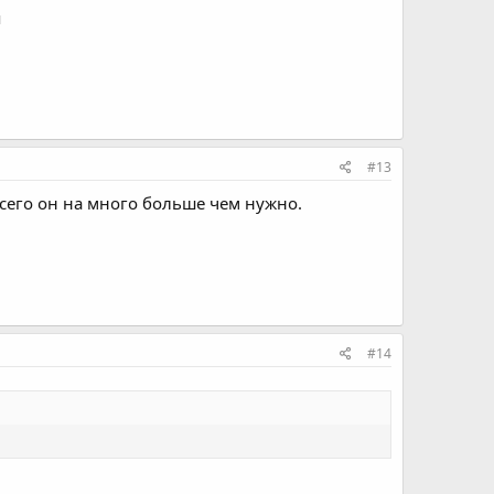
я
#13
всего он на много больше чем нужно.
#14