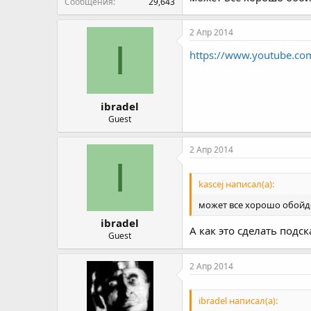
Сообщения
29,643
2 Апр 2014
I
https://www.youtube.co
ibradel
Guest
2 Апр 2014
I
kascej написал(а):
может все хорошо обойде
ibradel
А как это сделать подс
Guest
2 Апр 2014
ibradel написал(а):