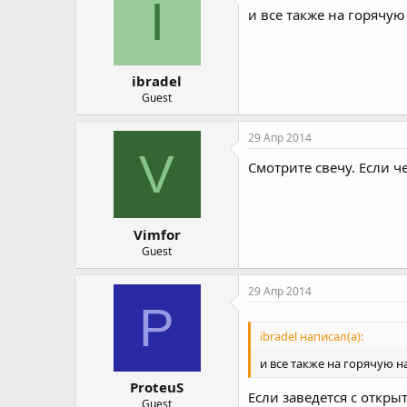
I
и все также на горячую
ibradel
Guest
29 Апр 2014
V
Смотрите свечу. Если ч
Vimfor
Guest
29 Апр 2014
P
ibradel написал(а):
и все также на горячую н
ProteuS
Если заведется с откры
Guest