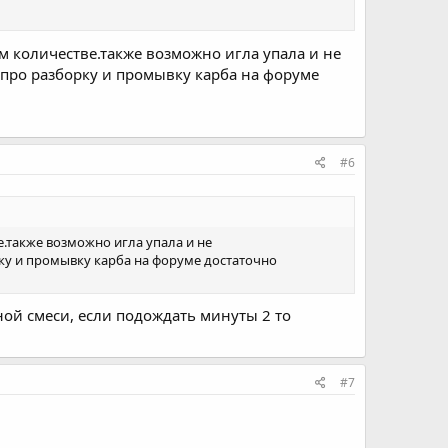
м количестве.также возможно игла упала и не
.про разборку и промывку карба на форуме
#6
.также возможно игла упала и не
ку и промывку карба на форуме достаточно
ой смеси, если подождать минуты 2 то
#7