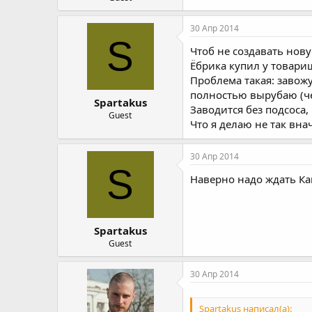
30 Апр 2014
S
Чтоб не создавать нову
Ёбрика купил у товарища
Проблема такая: завож
полностью вырубаю (чер
Spartakus
Заводится без подсоса, 
Guest
Что я делаю не так вна
30 Апр 2014
S
Наверно надо ждать Ка
Spartakus
Guest
30 Апр 2014
Spartakus написал(а):