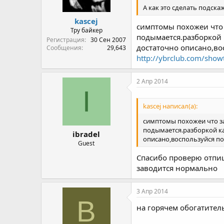
А как это сделать подск
kascej
симптомы похожеи что 
Тру байкер
подымается.разборкой 
Регистрация
30 Сен 2007
достаточно описано,во
Сообщения
29,643
http://ybrclub.com/sho
2 Апр 2014
I
kascej написал(а):
симптомы похожеи что за
подымается.разборкой ка
ibradel
описано,воспользуйся по
Guest
Спасибо проверю отпиш
заводится нормально
3 Апр 2014
В
на горячем обогатитель