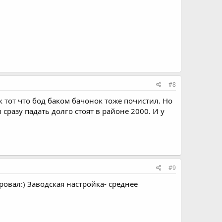
#8
 тот что бод баком бачонок тоже почистил. Но
сразу падать долго стоят в районе 2000. И у
#9
овал:) Заводская настройка- среднее