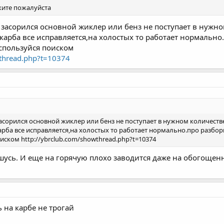
ажите пожалуйста
засорился основной жиклер или бенз не поступает в нужно
карба все исправляется,на холостых то работает нормально
спользуйся поиском
wthread.php?t=10374
сорился основной жиклер или бенз не поступает в нужном количестве
рба все исправляется,на холостых то работает нормально.про разбор
иском http://ybrclub.com/showthread.php?t=10374
усь. И еще на горячую плохо заводится даже на обогощенн
 на карбе не трогай