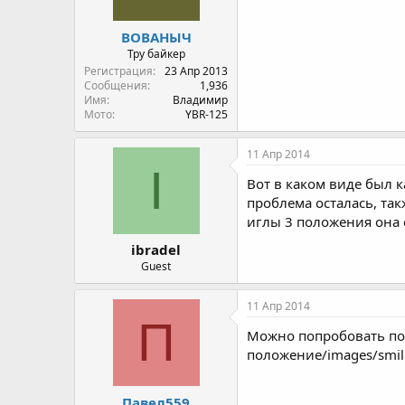
ВОВАНЫЧ
Тру байкер
Регистрация
23 Апр 2013
Сообщения
1,936
Имя
Владимир
Мото
YBR-125
11 Апр 2014
I
Вот в каком виде был 
проблема осталась, так
иглы 3 положения она 
ibradel
Guest
11 Апр 2014
П
Можно попробовать пос
положение/images/smili
Павел559