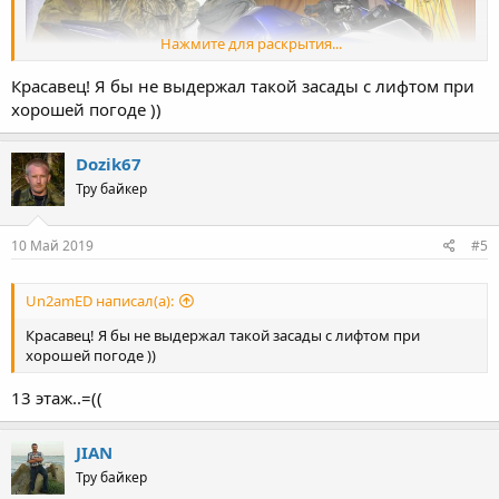
Нажмите для раскрытия...
Красавец! Я бы не выдержал такой засады с лифтом при
хорошей погоде ))
Dozik67
Тру байкер
10 Май 2019
#5
Un2amED написал(а):
Красавец! Я бы не выдержал такой засады с лифтом при
хорошей погоде ))
13 этаж..=((
JIAN
Тру байкер