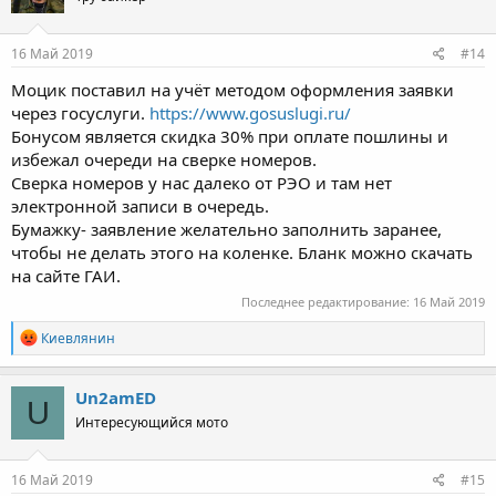
o
n
s
16 Май 2019
#14
:
Моцик поставил на учёт методом оформления заявки
через госуслуги.
https://www.gosuslugi.ru/
Бонусом является скидка 30% при оплате пошлины и
избежал очереди на сверке номеров.
Сверка номеров у нас далеко от РЭО и там нет
электронной записи в очередь.
Бумажку- заявление желательно заполнить заранее,
чтобы не делать этого на коленке. Бланк можно скачать
на сайте ГАИ.
Последнее редактирование:
16 Май 2019
R
Киевлянин
e
a
c
Un2amED
U
t
Интересующийся мото
i
o
n
s
16 Май 2019
#15
: