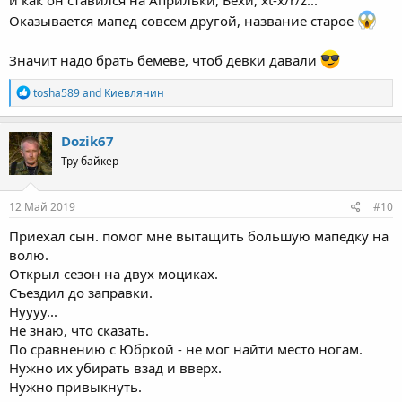
Оказывается мапед совсем другой, название старое
Значит надо брать бемеве, чтоб девки давали
R
tosha589
and
Киевлянин
e
a
c
Dozik67
t
Тру байкер
i
o
n
s
12 Май 2019
#10
:
Приехал сын. помог мне вытащить большую мапедку на
волю.
Открыл сезон на двух моциках.
Съездил до заправки.
Нуууу...
Не знаю, что сказать.
По сравнению с Юбркой - не мог найти место ногам.
Нужно их убирать взад и вверх.
Нужно привыкнуть.