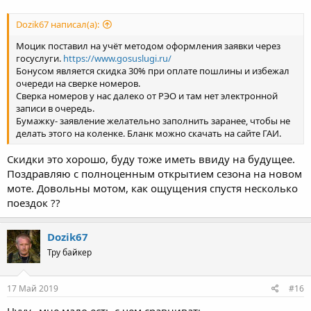
Dozik67 написал(а):
Моцик поставил на учёт методом оформления заявки через
госуслуги.
https://www.gosuslugi.ru/
Бонусом является скидка 30% при оплате пошлины и избежал
очереди на сверке номеров.
Сверка номеров у нас далеко от РЭО и там нет электронной
записи в очередь.
Бумажку- заявление желательно заполнить заранее, чтобы не
делать этого на коленке. Бланк можно скачать на сайте ГАИ.
Скидки это хорошо, буду тоже иметь ввиду на будущее.
Поздравляю с полноценным открытием сезона на новом
моте. Довольны мотом, как ощущения спустя несколько
поездок ??
Dozik67
Тру байкер
17 Май 2019
#16
Нууу.. мне мало есть с чем сравнивать.