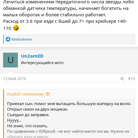
Лечиться изменением передаточного числа звезды либо
обманкой датчика температуры, начинает богатить на
малых оборотах и более стабильно работает.
Расход от 3.6 при езде с Яшей до 7+ при крейсере 140-
170
R
Киевлянин
e
a
c
Un2amED
U
t
Интересующийся мото
i
o
n
s
13 Май 2019
#13
:
Dozik67 написал(а):
Приехал сын. помог мне вытащить большую мапедку на волю.
Открыл сезон на двух моциках.
Съездил до заправки.
Нуууу...
Не знаю, что сказать.
По сравнению с Юбркой - не мог найти место ногам. Нужно их
убирать взад и вверх.