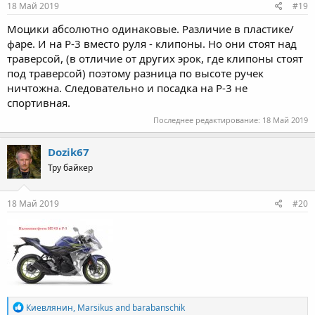
18 Май 2019
#19
Моцики абсолютно одинаковые. Различие в пластике/
фаре. И на Р-3 вместо руля - клипоны. Но они стоят над
траверсой, (в отличие от других эрок, где клипоны стоят
под траверсой) поэтому разница по высоте ручек
ничтожна. Следовательно и посадка на Р-3 не
спортивная.
Последнее редактирование:
18 Май 2019
Dozik67
Тру байкер
18 Май 2019
#20
R
Киевлянин
,
Marsikus
and
barabanschik