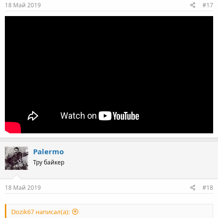
18 Май 2019
#17
Palermo
Тру байкер
18 Май 2019
#18
Dozik67 написал(а):