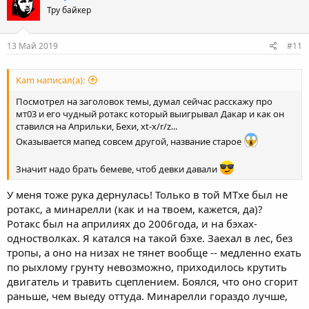
t
Тру байкер
i
o
n
s
13 Май 2019
#11
:
Kam написал(а):
Посмотрел на заголовок темы, думал сейчас расскажу про
мт03 и его чудный ротакс который выигрывал Дакар и как он
ставился на Априльки, Бехи, xt-x/r/z...
Оказывается мапед совсем другой, название старое
Значит надо брать бемеве, чтоб девки давали
У меня тоже рука дернулась! Только в той МТхе был не
ротакс, а минарелли (как и на твоем, кажется, да)?
Ротакс был на априлиях до 2006года, и на бэхах-
одностволках. Я катался на такой бэхе. Заехал в лес, без
тропы, а оно на низах не тянет вообще -- медленно ехать
по рыхлому грунту невозможно, приходилось крутить
двигатель и травить сцеплением. Боялся, что оно сгорит
раньше, чем выеду оттуда. Минарелли гораздо лучше,