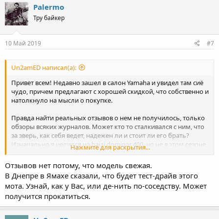
Palermo
Тру байкер
10 Май 2019
#7
Un2amED написал(а):
Привет всем! Недавно зашел в салон Yamaha и увидел там сиё
чудо, причем предлагают с хорошей скидкой, что собственно и
натолкнуло на мысли о покупке.
Правда найти реальных отзывов о нем не получилось, только
обзоры всяких журналов. Может кто то сталкивался с ним, что
за зверь, как себя ведет, надежен ли и стоит ли его брать?
Изначально я целился на bajaj dominar 400, но не в этом сезоне,
Нажмите для раскрытия...
но предлагают хорошую цену, подумываю о кредите, дороже
bajaja, но может стоит переплатить и взять сейчас?
Отзывов нет потому, что модель свежая.
Также глянул конкурентов, kawasaki z400 выходит значительно
В Днепре в Ямахе сказали, что будет тест-драйв этого
дороже, хотя примерно такой же, duke 390 тоже дороже,
мота. Узнай, как у Вас, или де-нить по-соседству. Может
нравится, вроде более современный, но одностволка,
получится прокатиться.
поднадоели эти вибрации на ybrе. Bmw g310r чуть дешевле, но
таже одностволка. Bmw gs310 - класс, но опять же одностволка,
плюс довольно слабый двигатель для такого мота, как мне