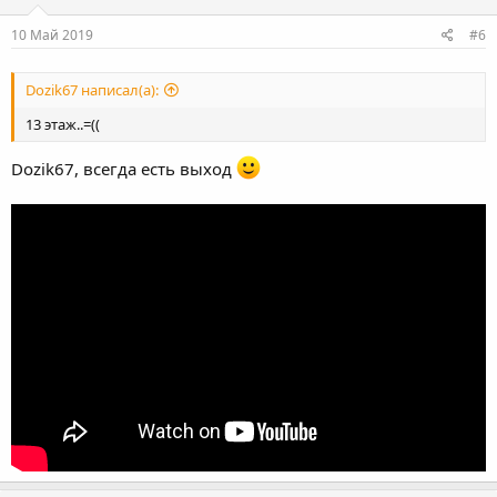
10 Май 2019
#6
Dozik67 написал(а):
13 этаж..=((
Dozik67, всегда есть выход