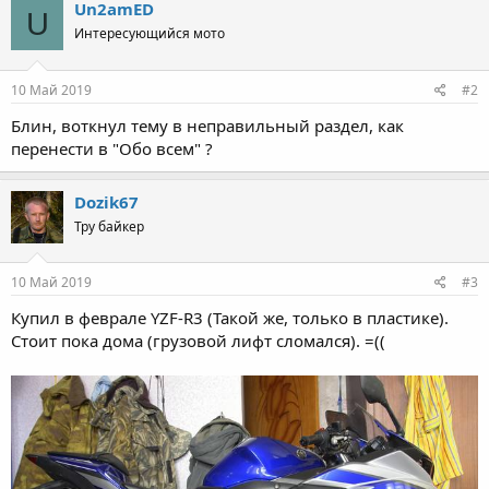
Un2amED
U
Интересующийся мото
10 Май 2019
#2
Блин, воткнул тему в неправильный раздел, как
перенести в "Обо всем" ?
Dozik67
Тру байкер
10 Май 2019
#3
Купил в феврале YZF-R3 (Такой же, только в пластике).
Стоит пока дома (грузовой лифт сломался). =((