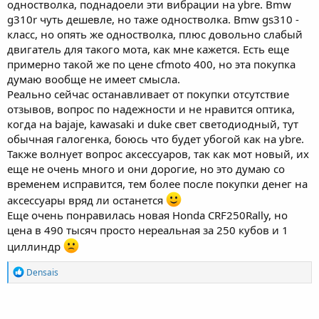
одностволка, поднадоели эти вибрации на ybrе. Bmw
g310r чуть дешевле, но таже одностволка. Bmw gs310 -
класс, но опять же одностволка, плюс довольно слабый
двигатель для такого мота, как мне кажется. Есть еще
примерно такой же по цене cfmoto 400, но эта покупка
думаю вообще не имеет смысла.
Реально сейчас останавливает от покупки отсутствие
отзывов, вопрос по надежности и не нравится оптика,
когда на bajajе, kawasaki и duke свет светодиодный, тут
обычная галогенка, боюсь что будет убогой как на ybrе.
Также волнует вопрос аксессуаров, так как мот новый, их
еще не очень много и они дорогие, но это думаю со
временем исправится, тем более после покупки денег на
аксессуары вряд ли останется
Еще очень понравилась новая Honda CRF250Rally, но
цена в 490 тысяч просто нереальная за 250 кубов и 1
циллиндр
R
Densais
e
a
c
t