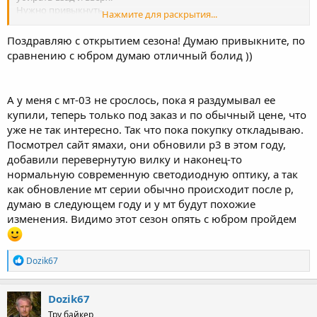
Нужно привыкнуть.
Нажмите для раскрытия...
Клипоны высокие - посадка прямая.
Опять же, по сравнению с Юбркой - моцик едет. Старался
Поздравляю с открытием сезона! Думаю привыкните, по
аккуратно манипулировать газом.
сравнению с юбром думаю отличный болид ))
Если Юбрка на открытие газа - три раза подумает, то этот - под
жопу пинает.
Нужно привыкнуть..
А у меня с мт-03 не срослось, пока я раздумывал ее
купили, теперь только под заказ и по обычный цене, что
уже не так интересно. Так что пока покупку откладываю.
Посмотрел сайт ямахи, они обновили р3 в этом году,
добавили перевернутую вилку и наконец-то
нормальную современную светодиодную оптику, а так
как обновление мт серии обычно происходит после р,
думаю в следующем году и у мт будут похожие
изменения. Видимо этот сезон опять с юбром пройдем
R
Dozik67
e
a
c
Dozik67
t
Тру байкер
i