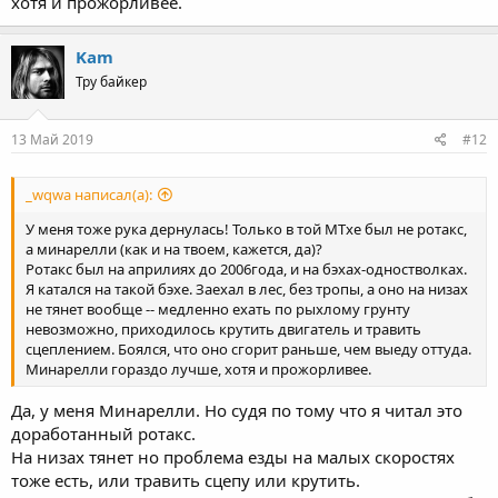
хотя и прожорливее.
Kam
Тру байкер
13 Май 2019
#12
_wqwa написал(а):
У меня тоже рука дернулась! Только в той МТхе был не ротакс,
а минарелли (как и на твоем, кажется, да)?
Ротакс был на априлиях до 2006года, и на бэхах-одностволках.
Я катался на такой бэхе. Заехал в лес, без тропы, а оно на низах
не тянет вообще -- медленно ехать по рыхлому грунту
невозможно, приходилось крутить двигатель и травить
сцеплением. Боялся, что оно сгорит раньше, чем выеду оттуда.
Минарелли гораздо лучше, хотя и прожорливее.
Да, у меня Минарелли. Но судя по тому что я читал это
доработанный ротакс.
На низах тянет но проблема езды на малых скоростях
тоже есть, или травить сцепу или крутить.