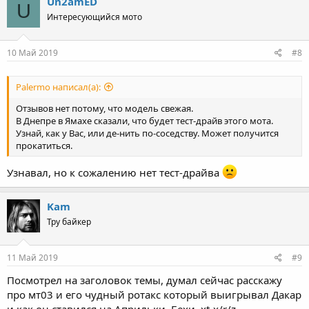
Un2amED
U
кажется. Есть еще примерно такой же по цене cfmoto 400, но
Интересующийся мото
эта покупка думаю вообще не имеет смысла.
Реально сейчас останавливает от покупки отсутствие отзывов,
вопрос по надежности и не нравится оптика, когда на bajajе,
10 Май 2019
#8
kawasaki и duke свет светодиодный, тут обычная галогенка,
боюсь что будет убогой как на ybrе. Также волнует вопрос
аксессуаров, так как мот новый, их еще не очень много и они
Palermo написал(а):
дорогие, но это думаю со временем исправится, тем более
после покупки денег на аксессуары вряд ли останется
Отзывов нет потому, что модель свежая.
Еще очень понравилась новая Honda CRF250Rally, но цена в 490
В Днепре в Ямахе сказали, что будет тест-драйв этого мота.
Узнай, как у Вас, или де-нить по-соседству. Может получится
тысяч просто нереальная за 250 кубов и 1 циллиндр
прокатиться.
Узнавал, но к сожалению нет тест-драйва
Kam
Тру байкер
11 Май 2019
#9
Посмотрел на заголовок темы, думал сейчас расскажу
про мт03 и его чудный ротакс который выигрывал Дакар
и как он ставился на Априльки, Бехи, xt-x/r/z...