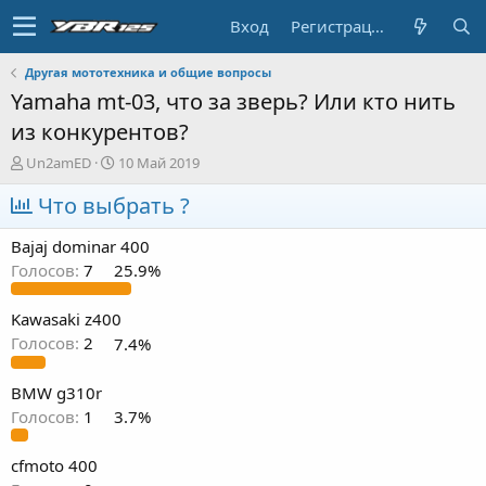
Вход
Регистрация
Другая мототехника и общие вопросы
Yamaha mt-03, что за зверь? Или кто нить
из конкурентов?
А
Д
Un2amED
10 Май 2019
в
а
т
Что выбрать ?
т
о
а
р
н
Bajaj dominar 400
т
а
Голосов:
7
25.9%
е
ч
м
а
ы
л
Kawasaki z400
а
Голосов:
2
7.4%
BMW g310r
Голосов:
1
3.7%
cfmoto 400