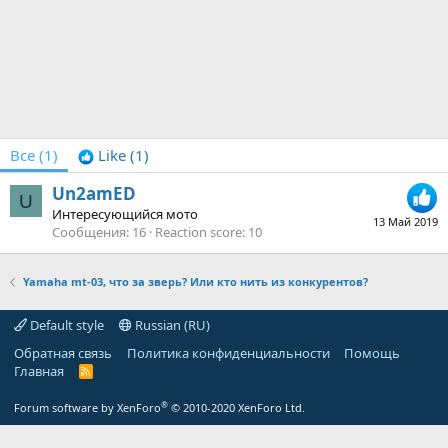
Все
(1)
Like
(1)
Un2amED
U
Интересующийся мото
13 Май 2019
Сообщения
16
Reaction score
10
Yamaha mt-03, что за зверь? Или кто нить из конкурентов?
Default style
Russian (RU)
Обратная связь
Политика конфиденциальности
Помощь
Главная
R
S
S
®
Forum software by XenForo
© 2010-2020 XenForo Ltd.