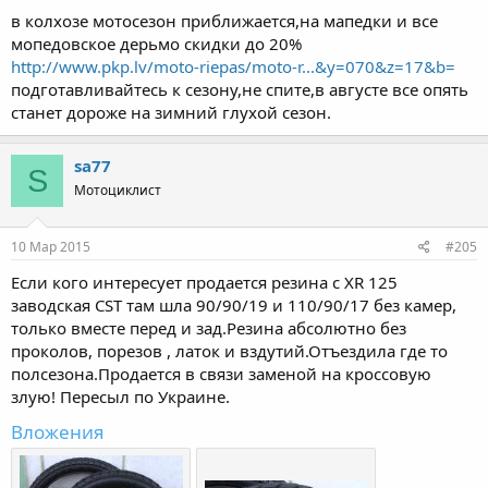
в колхозе мотосезон приближается,на мапедки и все
мопедовское дерьмо скидки до 20%
http://www.pkp.lv/moto-riepas/moto-r...&y=070&z=17&b=
подготавливайтесь к сезону,не спите,в августе все опять
станет дороже на зимний глухой сезон.
sa77
S
Мотоциклист
10 Мар 2015
#205
Если кого интересует продается резина с XR 125
заводская CST там шла 90/90/19 и 110/90/17 без камер,
только вместе перед и зад.Резина абсолютно без
проколов, порезов , латок и вздутий.Отъездила где то
полсезона.Продается в связи заменой на кроссовую
злую! Пересыл по Украине.
Вложения