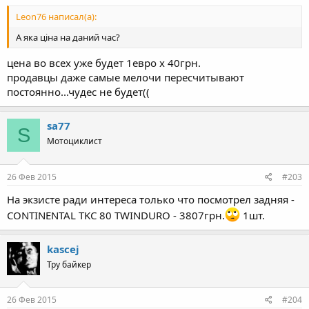
Leon76 написал(а):
А яка ціна на даний час?
цена во всех уже будет 1евро х 40грн.
продавцы даже самые мелочи пересчитывают
постоянно...чудес не будет((
sa77
S
Мотоциклист
26 Фев 2015
#203
На экзисте ради интереса только что посмотрел задняя -
CONTINENTAL TKC 80 TWINDURO - 3807грн.
1шт.
kascej
Тру байкер
26 Фев 2015
#204