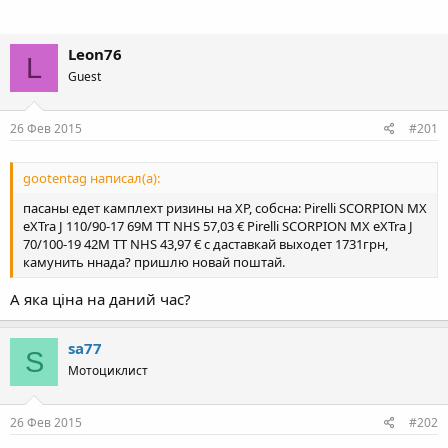
Leon76
L
Guest
26 Фев 2015
#201
gootentag написал(а):
пасаны едет камплехт ризины на ХР, собсна: Pirelli SCORPION MX
eXTra J 110/90-17 69M TT NHS 57,03 € Pirelli SCORPION MX eXTra J
70/100-19 42M TT NHS 43,97 € с даставкай выходет 1731грн,
камунить ннада? пришлю новай поштай.
А яка ціна на даний час?
sa77
S
Мотоциклист
26 Фев 2015
#202