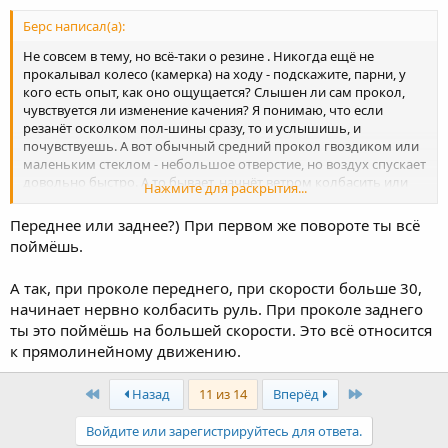
Берс написал(а):
Не совсем в тему, но всё-таки о резине . Никогда ещё не
прокалывал колесо (камерка) на ходу - подскажите, парни, у
кого есть опыт, как оно ощущается? Слышен ли сам прокол,
чувствуется ли изменение качения? Я понимаю, что если
резанёт осколком пол-шины сразу, то и услышишь, и
почувствуешь. А вот обычный средний прокол гвоздиком или
маленьким стеклом - небольшое отверстие, но воздух спускает
довольно быстро. А то бывает, начнёт ветром колбасить или
Нажмите для раскрытия...
дорога неровная, и мучаешься по неопытности - может
проколол? Кто как может, опишите, плиз, свои ощущения на
Переднее или заднее?) При первом же повороте ты всё
ходу при проколе.
поймёшь.
А так, при проколе переднего, при скорости больше 30,
начинает нервно колбасить руль. При проколе заднего
ты это поймёшь на большей скорости. Это всё относится
к прямолинейному движению.
First
Last
Назад
11 из 14
Вперёд
Войдите или зарегистрируйтесь для ответа.