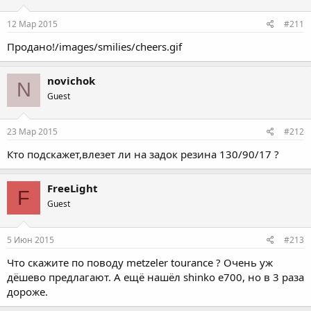
12 Мар 2015
#211
Продано!/images/smilies/cheers.gif
novichok
N
Guest
23 Мар 2015
#212
Кто подскажет,влезет ли на задок резина 130/90/17 ?
FreeLight
F
Guest
5 Июн 2015
#213
Что скажите по поводу metzeler tourance ? Очень уж
дёшево предлагают. А ещё нашёл shinko e700, но в 3 раза
дороже.