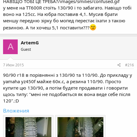
НАВІЩО ТОБІ ЦЕ ТРЕБА?/images/smilies/confused.gif
у мене на TT600R стоїть 130/90 і то забагато. Навіщо тобі
воно на 125сс. На юбра поставив 4,1. Мусив брати
меншу передню зірку бо мопед перестає їхати з такою
резиною. А ти хочеш 5,1 поставити???
ArtemG
A
Guest
7 Июн 2015
#216
90/90 r18 в порівнянні з 130/90 та 110/90. До прикладу у
yamaha yz450f майже 60к.с, а резина 110/90. Просто
купите цю 130/90, а потім будете продавати і говорити
щось типу: "мені не подобається як вона веде себе після
120".:D
Вложения