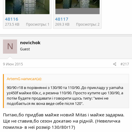
48116
48117
273.5 KB
Просмотры: 1
269.3 KB
Просмотры: 2
novichok
N
Guest
9 Июн 2015
#217
ArtemG написал(а):
90/90 r18 в порівнянні з 130/90 та 110/90. До прикладу у yamaha
yz450f майже 60к.с, а резина 110/90. Просто купите цю 130/90, а
потім будете продавати і говорити щось типу: "мені не
подобається як вона веде себе після 120".
Питаю,бо придбав майже новий Mitas і майже задарма.
Ще не ставив,бо сезон докатаю на рідній. (Невеличка
помилка- в неї розмір 130/80r17)