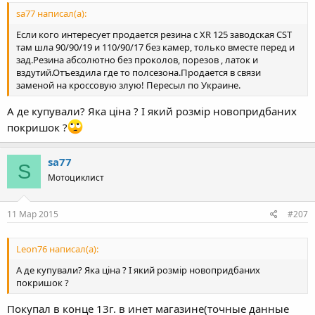
sa77 написал(а):
Если кого интересует продается резина с XR 125 заводская CST
там шла 90/90/19 и 110/90/17 без камер, только вместе перед и
зад.Резина абсолютно без проколов, порезов , латок и
вздутий.Отъездила где то полсезона.Продается в связи
заменой на кроссовую злую! Пересыл по Украине.
А де купували? Яка ціна ? І який розмір новопридбаних
покришок ?
sa77
S
Мотоциклист
11 Мар 2015
#207
Leon76 написал(а):
А де купували? Яка ціна ? І який розмір новопридбаних
покришок ?
Покупал в конце 13г. в инет магазине(точные данные