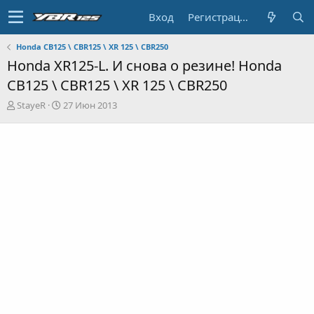
Вход
Регистрация
Honda CB125 \ CBR125 \ XR 125 \ CBR250
Honda XR125-L. И снова о резине! Honda
CB125 \ CBR125 \ XR 125 \ CBR250
А
Д
StayeR
27 Июн 2013
в
а
т
т
о
а
р
н
т
а
е
ч
м
а
ы
л
а