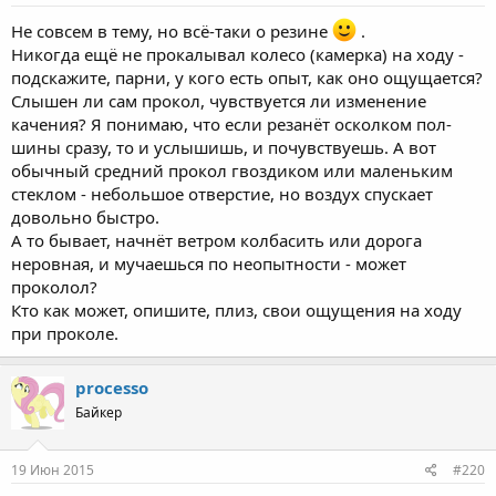
Не совсем в тему, но всё-таки о резине
.
Никогда ещё не прокалывал колесо (камерка) на ходу -
подскажите, парни, у кого есть опыт, как оно ощущается?
Слышен ли сам прокол, чувствуется ли изменение
качения? Я понимаю, что если резанёт осколком пол-
шины сразу, то и услышишь, и почувствуешь. А вот
обычный средний прокол гвоздиком или маленьким
стеклом - небольшое отверстие, но воздух спускает
довольно быстро.
А то бывает, начнёт ветром колбасить или дорога
неровная, и мучаешься по неопытности - может
проколол?
Кто как может, опишите, плиз, свои ощущения на ходу
при проколе.
processo
Байкер
19 Июн 2015
#220