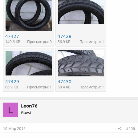
47427
47428
149.6 KB
Просмотры: 0
56.9 KB
Просмотры: 1
47429
47430
66.9 KB
Просмотры: 1
68.4 KB
Просмотры: 1
Leon76
L
Guest
10 Мар 2015
#206