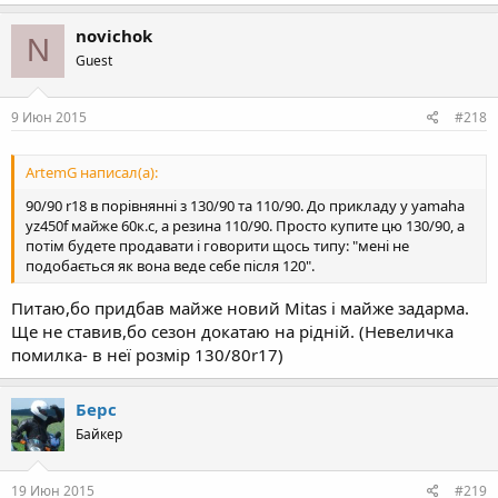
novichok
N
Guest
9 Июн 2015
#218
ArtemG написал(а):
90/90 r18 в порівнянні з 130/90 та 110/90. До прикладу у yamaha
yz450f майже 60к.с, а резина 110/90. Просто купите цю 130/90, а
потім будете продавати і говорити щось типу: "мені не
подобається як вона веде себе після 120".
Питаю,бо придбав майже новий Mitas і майже задарма.
Ще не ставив,бо сезон докатаю на рідній. (Невеличка
помилка- в неї розмір 130/80r17)
Берс
Байкер
19 Июн 2015
#219