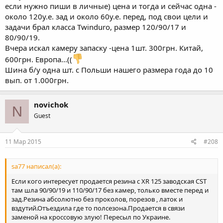
если нужно пиши в личные) цена и тогда и сейчас одна -
около 120у.е. зад и около 60у.е. перед, под свои цели и
задачи брал класса Twinduro, размер 120/90/17 и
80/90/19.
Вчера искал камеру запаску -цена 1шт. 300грн. Китай,
600грн. Европа...((
Шина б/у одна шт. с Польши нашего размера года до 10
вып. от 1.000грн.
novichok
N
Guest
11 Мар 2015
#208
sa77 написал(а):
Если кого интересует продается резина с XR 125 заводская CST
там шла 90/90/19 и 110/90/17 без камер, только вместе перед и
зад.Резина абсолютно без проколов, порезов , латок и
вздутий.Отъездила где то полсезона.Продается в связи
заменой на кроссовую злую! Пересыл по Украине.