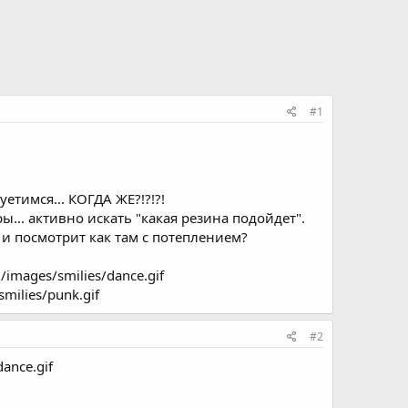
#1
етимся... КОГДА ЖЕ?!?!?!
... активно искать "какая резина подойдет".
и посмотрит как там с потеплением?
mages/smilies/dance.gif
smilies/punk.gif
#2
ance.gif