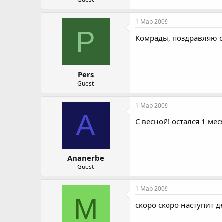
1 Мар 2009
P
Комрады, поздравляю с 
Pers
Guest
1 Мар 2009
A
С весной! остался 1 мес
Ananerbe
Guest
1 Мар 2009
M
скоро скоро наступит де