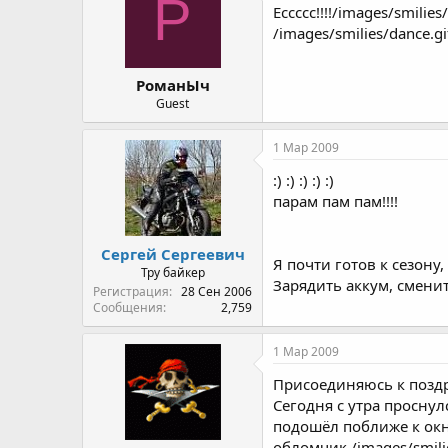
Р
Ессссс!!!!/images/smilie
/images/smilies/dance.gi
РоманЫч
Guest
1 Мар 2009
:) :) :) :) :)
парам пам пам!!!!
Сергей Сергеевич
Я почти готов к сезону,
Тру байкер
Зарядить аккум, сменит
Регистрация
28 Сен 2006
Сообщения
2,759
1 Мар 2009
Присоединяюсь к поздр
Сегодня с утра проснул
подошёл поближе к окну
обломчик./images/smilie