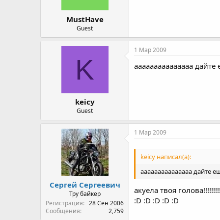
MustHave
Guest
1 Мар 2009
K
ааааааааааааааа дайте е
keicy
Guest
1 Мар 2009
keicy написал(а):
ааааааааааааааа дайте ещ
Сергей Сергеевич
акуела твоя голова!!!!!!!!!
Тру байкер
:D :D :D :D :D
Регистрация
28 Сен 2006
Сообщения
2,759