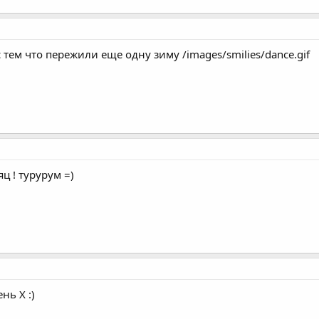
тем что пережили еще одну зиму /images/smilies/dance.gif
яц ! турурум =)
нь Х :)