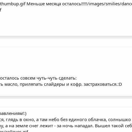
s/thumbup.gif Меньше месяца осталось!!!!!/images/smilies/dance
f
 осталось совсем чуть-чуть сделать:
ь масло, приляпать слайдеры и кофр. застраховаться.:D
авлениям!:)
ся, глядь в окно, а там небо без единого облачка, солнышко 
, а на земле снег лежит - за ночь нападал. Вышел такой се
s/rolleyes.gif