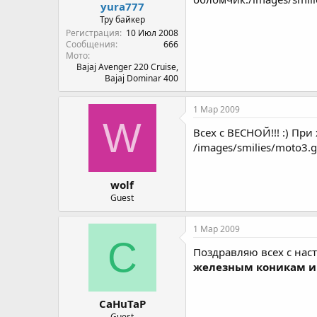
yura777
Тру байкер
Регистрация
10 Июл 2008
Сообщения
666
Мото
Bajaj Avenger 220 Cruise,
Bajaj Dominar 400
1 Мар 2009
W
Всех с ВЕСНОЙ!!! :) Пр
/images/smilies/moto3.g
wolf
Guest
1 Мар 2009
C
Поздравляю всех с нас
железным коникам и 
CaHuTaP
Guest