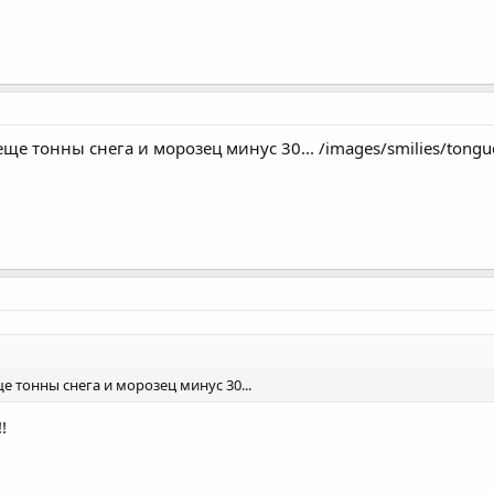
ще тонны снега и морозец минус 30... /images/smilies/tongue
е тонны снега и морозец минус 30...
!