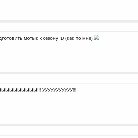
одготовить мотык к сезону :D (как по мне)
ЫЫЫЫЫЫЫЫЫЫ!!! УУУУУУУУУУУ!!!