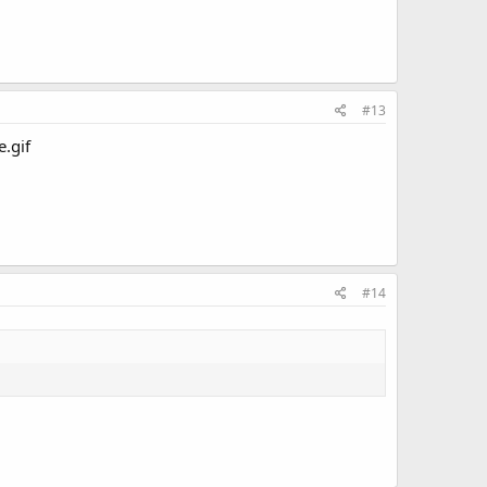
#13
.gif
#14