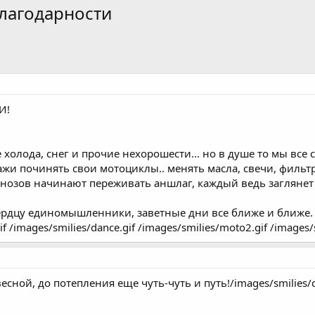
благодарности
И!
холода, снег и прочие нехорошести... но в душе то мы все су
жи починять свои мотоциклы.. менять масла, свечи, фильтры
нозов начинают переживать аншлаг, каждый ведь заглянет 
рдцу единомышленники, заветные дни все ближе и ближе. /i
f /images/smilies/dance.gif /images/smilies/moto2.gif /images/
есной, до потепления еще чуть-чуть и путь!/images/smilies/d