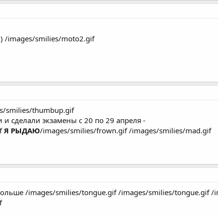
) /images/smilies/moto2.gif
s/smilies/thumbup.gif
и сделали экзамены с 20 по 29 апреля -
if
Я РЫДАЮ
/images/smilies/frown.gif /images/smilies/mad.gif
льше /images/smilies/tongue.gif /images/smilies/tongue.gif /
f