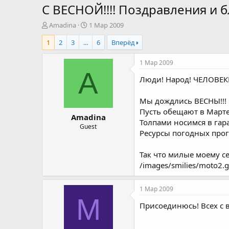
C ВЕСНОЙ!!!! Поздравления и 
А
Д
Amadina
1 Мар 2009
в
а
1
2
3
...
6
Вперёд
т
т
о
а
р
н
1 Мар 2009
т
а
A
Люди! Народ! ЧЕЛОВЕК
е
ч
м
а
ы
л
Мы дождлись ВЕСНЫ!!!
а
Пусть обещают в Марте 
Amadina
Толпами носимся в гара
Guest
Ресурсы погодных прог
Так что милые моему се
/images/smilies/moto2.gi
1 Мар 2009
M
Присоединюсь! Всех с в