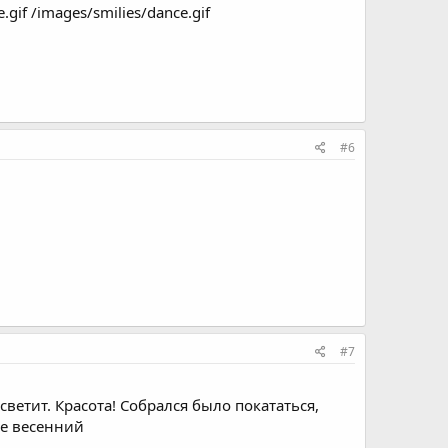
.gif /images/smilies/dance.gif
#6
#7
светит. Красота! Собрался было покататься,
бе весенний