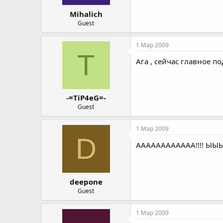
Mihalich
Guest
1 Мар 2009
T
Ага , сейчас главное п
-=TiP4eG=-
Guest
1 Мар 2009
D
АААААААААААА!!!! ЫЫ
deepone
Guest
1 Мар 2009