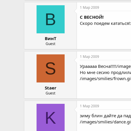
1 Мар 2009
В
С ВЕСНОЙ!
Скоро поедем кататься!:
ВинТ
Guest
1 Мар 2009
S
Урааааа Весна!!!!!/image
Но мне сесию продлили 
/images/smilies/frown.g
Staer
Guest
1 Мар 2009
K
зиму блин дайте да падо
/images/smilies/dance.gi