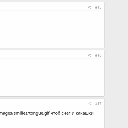
#15
#16
#17
images/smilies/tongue.gif чтоб снег и какашки