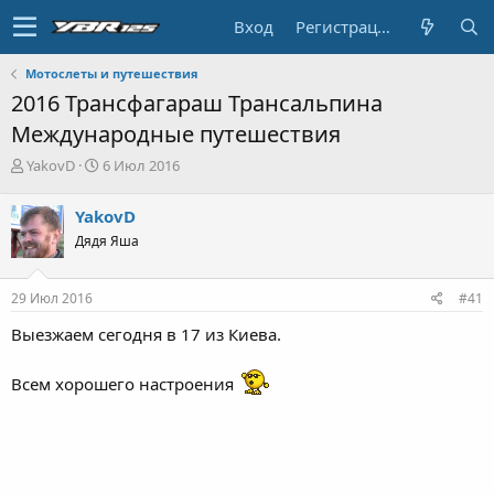
Вход
Регистрация
Мотослеты и путешествия
2016 Трансфагараш Трансальпина
Международные путешествия
А
Д
YakovD
6 Июл 2016
в
а
т
т
YakovD
о
а
Дядя Яша
р
н
т
а
е
ч
29 Июл 2016
#41
м
а
ы
л
Выезжаем сегодня в 17 из Киева.
а
Всем хорошего настроения