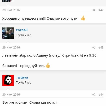
29 Июл 2016
#42
Хорошего путешествия!!! Счастливого пути!!
taras-l
Тру байкер
29 Июл 2016
#43
львівяни збір коло Ашану (по вул.Стрийській) на 9.30.
бажаючі - приєднуйтеся.
_wqwa
Тру байкер
30 Июл 2016
#44
Вот же ж блин! Снова катаются...