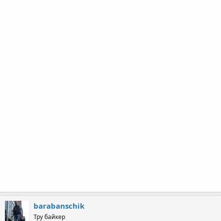
barabanschik
Тру байкер