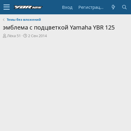
Вход
Регистрация
Темы без вложений
эмблема с подцветкой Yamaha YBR 125
А
Д
Лёха 51
2 Сен 2014
в
а
т
т
о
а
р
н
т
а
е
ч
м
а
ы
л
а