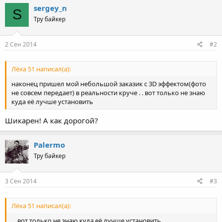
sergey_n
S
Тру байкер
2 Сен 2014
#2
Лёха 51 написал(а):
наконец пришел мой небольшой заказик с 3D эффектом(фото
не совсем передает) в реальности круче . . вот только не знаю
куда её лучше установить
Шикарен! А как дорогой?
Palermo
Тру байкер
3 Сен 2014
#3
Лёха 51 написал(а):
....вот только не знаю куда её лучше установить