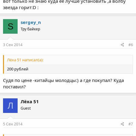
вот только не знаю куда её лучше установить ,а волбу
звезда горит:D :
sergey_n
S
Тру байкер
3 Сен 2014
#6
Лёха 51 написал(а):
200 рублей
Судя по цене -китайцы молодцы:) а где покупал? Куда
поставил?
Лёха 51
Л
Guest
5 Сен 2014
#7