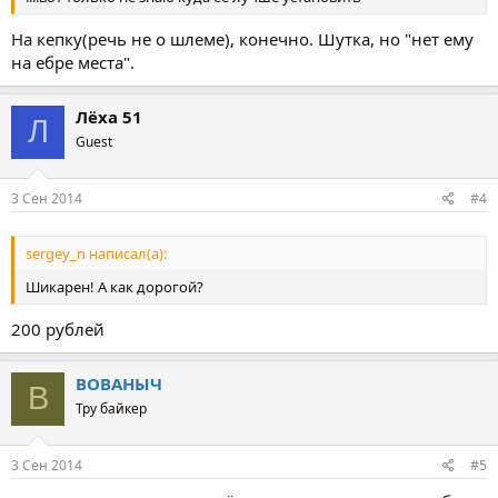
На кепку(речь не о шлеме), конечно. Шутка, но "нет ему
на ебре места".
Лёха 51
Л
Guest
3 Сен 2014
#4
sergey_n написал(а):
Шикарен! А как дорогой?
200 рублей
ВОВАНЫЧ
В
Тру байкер
3 Сен 2014
#5