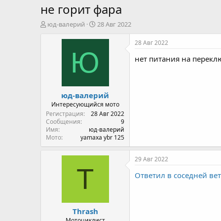
не горит фара
А
Д
юд-валерий
28 Авг 2022
в
а
т
т
28 Авг 2022
о
а
Ю
нет питания на перекл
р
н
т
а
е
ч
м
а
юд-валерий
ы
л
а
Интересующийся мото
Регистрация
28 Авг 2022
Сообщения
9
Имя
юд-валерий
Мото
yamaxa ybr 125
29 Авг 2022
T
Ответил в соседней вет
Thrash
Мотоциклист