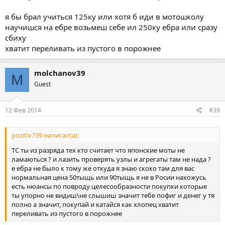
я бы брал учиться 125ку или хотя б иди в мотошколу
научишся на ебре возьмеш себе ил 250ку ебра или сразу
сбиху
хватит переливать из пустого в порожнее
molchanov39
M
Guest
12 Фев 2014
#39
pozitiv739 написал(а):
ТС ты из разряда тех кто считает что японские моты не
ламаються ? и лазить проверять узлы и агрегаты там не нада ?
е ебра не было к тому же откуда я знаю скоко там для вас
нормальная цена 50тыщь или 90тыщь я не в Росии нахожусь
есть нюансы по повроду целесообразности покупки которые
ты упорно не видиш\не слышиш значит тебе пофиг и денег у тя
полно а значит, покупай и катайся как хлопец хватит
переливать из пустого в порожнее