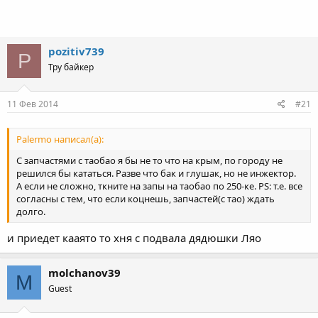
pozitiv739
P
Тру байкер
11 Фев 2014
#21
Palermo написал(а):
С запчастями с таобао я бы не то что на крым, по городу не
решился бы кататься. Разве что бак и глушак, но не инжектор.
А если не сложно, ткните на запы на таобао по 250-ке. PS: т.е. все
согласны с тем, что если коцнешь, запчастей(с тао) ждать
долго.
и приедет кааято то хня с подвала дядюшки Ляо
molchanov39
M
Guest