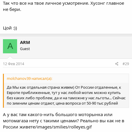
Так что все на твое личное усмотрение. Хусонг главное
не бери.
Цой :))
ARM
A
Guest
12 Фев 2014
#29
molchanov39 написал(а):
Да Мы как отдельная страна живем) От России отдаленные, к
Европе приближенные, тут у нас любой мотик можно купить
без каких либо проблем, да и на таможне у нас льготы... Сейчас
по зимним ценам отдают, цена вопроса от 50-90 тыс рублей
А у вас там какого-нить большого моторынка или
мотомагаза нету с такими ценами? Реально вы как не в
России живете/images/smilies/rolleyes.gif