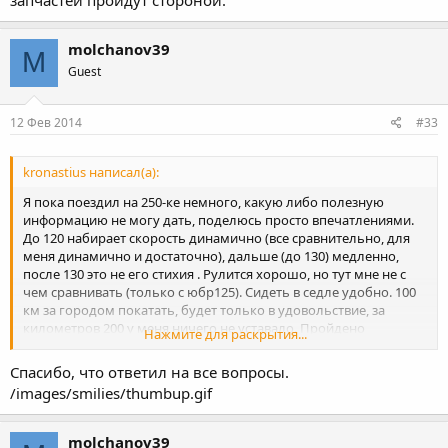
molchanov39
M
Guest
12 Фев 2014
#33
kronastius написал(а):
Я пока поездил на 250-ке немного, какую либо полезную
информацию не могу дать, поделюсь просто впечатлениями.
До 120 набирает скорость динамично (все сравнительно, для
меня динамично и достаточно), дальше (до 130) медленно,
после 130 это не его стихия . Рулится хорошо, но тут мне не с
чем сравнивать (только с юбр125). Сидеть в седле удобно. 100
км за городом покатать, будет только в удовольствие, за
километров 200 у меня ничего не уставало. Пройдено
Нажмите для раскрытия...
немногим более 4000 км., никаких технических проблем не
было, ну за такой пробег я думаю это не удивительно для
Спасибо, что ответил на все вопросы.
ямахи За городом, в городе, в дождь - нормально, все удобно.
/images/smilies/thumbup.gif
Пока вроде все, впечатления положительные, менять не
собираюсь, скорость и динамика устраивают. На мой взгляд,
это отличный легкий мот дорожник, с неплохим дорожным
molchanov39