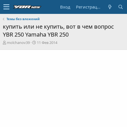
Вход
Регистрация
Темы без вложений
купить или не купить, вот в чем вопрос
YBR 250 Yamaha YBR 250
А
Д
molchanov39
11 Фев 2014
в
а
т
т
о
а
р
н
т
а
е
ч
м
а
ы
л
а