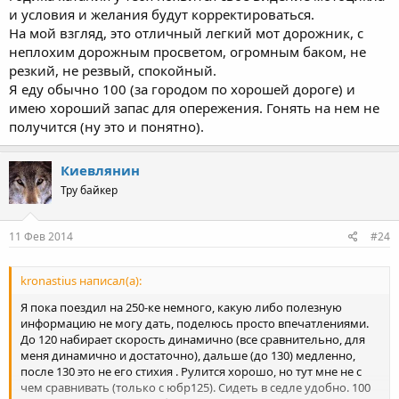
и условия и желания будут корректироваться.
На мой взгляд, это отличный легкий мот дорожник, с
неплохим дорожным просветом, огромным баком, не
резкий, не резвый, спокойный.
Я еду обычно 100 (за городом по хорошей дороге) и
имею хороший запас для опережения. Гонять на нем не
получится (ну это и понятно).
Киевлянин
Тру байкер
11 Фев 2014
#24
kronastius написал(а):
Я пока поездил на 250-ке немного, какую либо полезную
информацию не могу дать, поделюсь просто впечатлениями.
До 120 набирает скорость динамично (все сравнительно, для
меня динамично и достаточно), дальше (до 130) медленно,
после 130 это не его стихия . Рулится хорошо, но тут мне не с
чем сравнивать (только с юбр125). Сидеть в седле удобно. 100