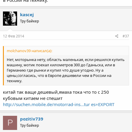
kascej
Тру байкер
12 Фев 2014
#37
molchanov39 написал(а):
Нет, моторынка нету, область маленькая, если решился купить
машину, мотик поехал километров 300 до Гданьска, или в
Германию где рынки и купил что душе угодно. Ну а
цены,согласись, что в Европе дешевели чем в России на
технику.
китай так ваще дешевый,ямаха тока что то с 250
кубовым китаем не спешит
http://suchen.mobile.de/motorrad-ins...tur es=EXPORT
pozitiv739
P
Тру байкер