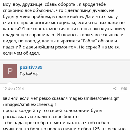
Воу, воу, дружище, сбавь обороты, я вроде тебе
спокойно все объяснил, что с деталями,я думаю, не
будет у меня проблем, в плане найти. Да и что я могу
считать про японские мотоциклы, если я на них даже не
катался? Я же совета, мнения о них, опыт эксплуатации у
владельцев спрашиваю. И нюансы твои я все слышал и
видел, по поводу, как ты выразился "Бабла" обгона и
падений с дальнейшим ремонтом. Не серчай на меня,
если чем обидел.
pozitiv739
P
Тру байкер
12 Фев 2014
#40
звиняй если чет резко сказал/images/smilies/cheers.gif
/images/smilies/cheers.gif
просто каждый тут со своей колокольни будет
рассказыать и хвалить свое болото
тебе нада просто брать мот и катать а чтоб небло
мучительно больно просто начни с ебра 125 ты реально