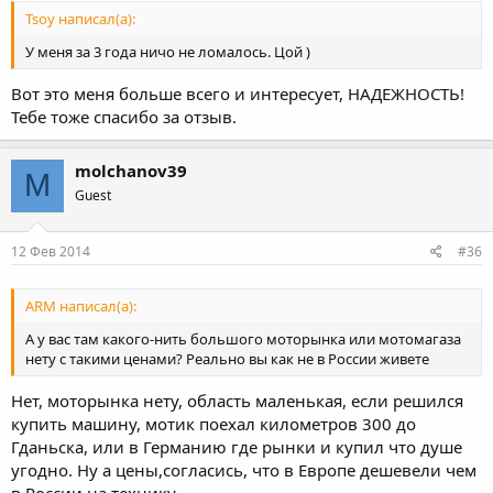
Tsoy написал(а):
У меня за 3 года ничо не ломалось. Цой )
Вот это меня больше всего и интересует, НАДЕЖНОСТЬ!
Тебе тоже спасибо за отзыв.
molchanov39
M
Guest
12 Фев 2014
#36
ARM написал(а):
А у вас там какого-нить большого моторынка или мотомагаза
нету с такими ценами? Реально вы как не в России живете
Нет, моторынка нету, область маленькая, если решился
купить машину, мотик поехал километров 300 до
Гданьска, или в Германию где рынки и купил что душе
угодно. Ну а цены,согласись, что в Европе дешевели чем
в России на технику.