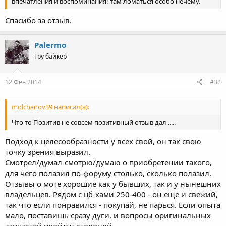
впечатления и воспоминания! там ломаться особо нечему.
Спасибо за отзыв.
Palermo
Тру байкер
12 Фев 2014
#32
molchanov39 написал(а):
Что то Позитив не совсем позитивный отзыв дал .....
Подход к целесообразности у всех свой, он так свою
точку зрения выразил.
Смотрел/думал-смотрю/думаю о приобретении такого,
для чего полазил по-форуму столько, сколько полазил.
Отзывы о моте хорошие как у бывших, так и у нынешних
владельцев. Рядом с цб-хами 250-400 - он еще и свежий,
так что если понравился - покупай, не парься. Если опыта
мало, поставишь сразу дуги, и вопросы оригинальных
запчастей пройдут стороной.