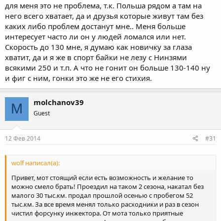
для меня это не проблема, т.к. Польша рядом а там на
него всего хватает, да и друзья которые живут там без
каких либо проблем достанут мне.. Меня больше
интересует часто ли он у людей ломался или нет.
Скорость до 130 мне, я думаю как новичку за глаза
хватит, да и я же в спорт байки не лезу с Нинзями
всякими 250 и т.п. А что не гонит он больше 130-140 ну
и фиг с ним, гонки это же не его стихия.
molchanov39
M
Guest
12 Фев 2014
#31
wolf написал(а):
Привет, мот стоящий если есть возможность и желание то
можно смело брать! Проездил на таком 2 сезона, накатал без
малого 30 тыс.км. продал прошлой осенью с пробегом 52
тыс.км. За все время менял только расходники и раз в сезон
чистил форсунку инжектора. От мота только приятные