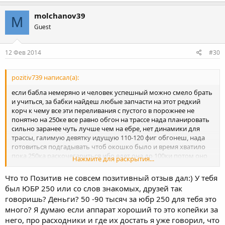
molchanov39
M
Guest
12 Фев 2014
#30
pozitiv739 написал(а):
если бабла немеряно и человек успешный можно смело брать
и учиться, за бабки найдеш любые запчасти на этот редкий
корч к чему все эти переливания с пустого в порожнее не
понятно на 250ке все равно обгон на трассе нада планировать
сильно заранее чуть лучше чем на ебре, нет динамики для
трассы, галимую девятку идущую 110-120 фиг обгонеш, нада
готовиться подгадывать чтоб окошко было и время хватило
пока 250ка раскочегариться ибо едет она до 100ки потом оно
Нажмите для раскрытия...
думает и свопиться и нехот я и неспеша кочегариться как
первый мот 250 вполне хороша все кроме цены на мот и цены
Что то Позитив не совсем позитивный отзыв дал:) У тебя
на запы после первых падений если деньги не проблемма
был ЮБР 250 или со слов знакомых, друзей так
можно брать 250
говоришь? Деньги? 50 -90 тысяч за юбр 250 для тебя это
много? Я думаю если аппарат хороший то это копейки за
него, про расходники и где их достать я уже говорил, что