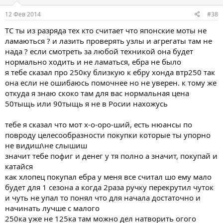
12 Фев 2014
#38
ТС ты из разряда тех кто считает что японские моты не
ламаються ? и лазить проверять узлы и агрегаты там не
нада ? если смотреть за любой техникой она будет
нормально ходить и не ламаться, ебра не было
я тебе сказал про 250ку близкую к ебру хонда втр250 так
она если не ошибаюсь помочнее но не уверен. к тому же
откуда я знаю скоко там для вас нормальная цена
50тыщь или 90тыщь я не в Росии нахожусь
тебе я сказал что мот х-о-оро-ший, есть нюансы по
повроду целесообразности покупки которые ты упорно
не видиш\не слышиш
значит тебе пофиг и денег у тя полно а значит, покупай и
катайся
как хлопец покупал ебра у меня все считал шо ему мало
будет для 1 сезона а когда 2раза ручку перекрутил чуток
и чуть не упал то понял что для начала достаточно и
начинать лучше с малого
250ка уже не 125ка там можно дел натворить огого