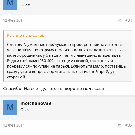
M
просветом, огромным баком, не резкий, не резвый, спокойный.
Guest
Я еду обычно 100 (за городом по хорошей дороге) и имею
хороший запас для опережения. Гонять на нем не получится
(ну это и понятно).
12 Фев 2014
#34
Palermo написал(а):
Смотрел/думал-смотрю/думаю о приобретении такого, для
чего полазил по-форуму столько, сколько полазил. Отзывы о
моте хорошие как у бывших, так и у нынешних владельцев.
Рядом с цб-хами 250-400 - он еще и свежий, так что если
понравился - покупай, не парься. Если опыта мало, поставишь
сразу дуги, и вопросы оригинальных запчастей пройдут
стороной.
Спасибо! На счет дуг это ты хорошо подсказал!
molchanov39
M
Guest
12 Фев 2014
#35