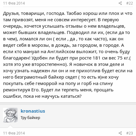
11 Фев 2014
#22
Друзья, товарищи, господа. Таобао хорош или плох и что
там привозят, меня не совсем интересует. В первую
очередь, хочется услышать отзывы о нем владельцев,
может бывших владельцев. Подводил ли их, (если да то
в чем), ломался ли он ( если , да , то как часто), как он
ведет себя в морозы, в дождь, за городом, в городе. А
если кто мануал на Английском выложит, то очень буду
благодарен! Удобен ли будет при росте 181 см вес 75 кг.(
хотя это уже второстепенно). Я новичок в этом деле и
хочу узнать надежен ли он и не прихотлив будет если на
него безграмотный байкер сядет ( то есть я)не хочу
покупать себе геморрой на попу и горб на спину
ремонтируя Его. Будет ли терпеть меня, прощать
ошибки, пока не научусь кататься?
kronastius
Тру байкер
11 Фев 2014
#23