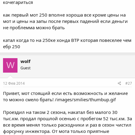
кочегариться
как первый мот 250 вполне хороша все кроме цены на
мот и цены на запы после первых падений если деньги
не проблемма можно брать
катал когда то на 250ке хонда ВТР которая повеселее чем
ебр 250
wolf
W
Guest
12 Фев 2014
#27
Привет, мот стоящий если есть возможность и желание
то можно смело брать! /images/smilies/thumbup.gif
Проездил на таком 2 сезона, накатал без малого 30
тыс.км. продал прошлой осенью с пробегом 52 тыс.км. За
все время менял только расходники и раз в сезон чистил
форсунку инжектора. От мота только приятные