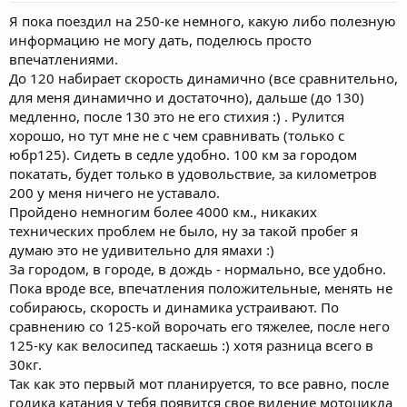
Я пока поездил на 250-ке немного, какую либо полезную
информацию не могу дать, поделюсь просто
впечатлениями.
До 120 набирает скорость динамично (все сравнительно,
для меня динамично и достаточно), дальше (до 130)
медленно, после 130 это не его стихия :) . Рулится
хорошо, но тут мне не с чем сравнивать (только с
юбр125). Сидеть в седле удобно. 100 км за городом
покатать, будет только в удовольствие, за километров
200 у меня ничего не уставало.
Пройдено немногим более 4000 км., никаких
технических проблем не было, ну за такой пробег я
думаю это не удивительно для ямахи :)
За городом, в городе, в дождь - нормально, все удобно.
Пока вроде все, впечатления положительные, менять не
собираюсь, скорость и динамика устраивают. По
сравнению со 125-кой ворочать его тяжелее, после него
125-ку как велосипед таскаешь :) хотя разница всего в
30кг.
Так как это первый мот планируется, то все равно, после
годика катания у тебя появится свое видение мотоцикла