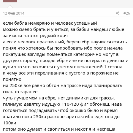
12 Фев 2014
#26
если бабла немеряно и человек успешный
можно смело брать и учиться, за бабки найдеш любые
запчасти на этот редкий корч
а если человек практичный, береш ебр научился есдить
понял что хотелось бы попробовать ибо после начала
покатушек взгляды поменяться категорично могут в
другую сторону, продал ебр ниче не потерял в деньгах и
купил то что захочется с учетом впечатлений 1 сезона...
к чему все эти переливания с пустого в порожнее не
понятно
на 250ке все равно обгон на трассе нада планировать
сильно заранее
чуть лучше чем на ебре, нет динамики для трассы,
галимую девятку идущую 110-120 фиг обгонеш, нада
готовиться подгадывать чтоб окошко было и время
хватило пока 250ка раскочегариться ибо едет она до
100ки
потом оно думает и свопиться и нехот я и неспеша