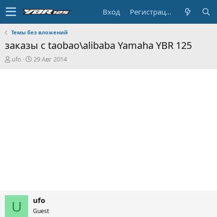
Вход
Регистрация
Темы без вложений
заказы с taobao\alibaba Yamaha YBR 125
А
Д
ufo
29 Авг 2014
в
а
т
т
о
а
р
н
т
а
е
ч
м
а
ы
л
а
ufo
U
Guest