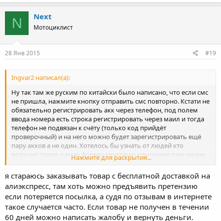
Next
N
Мотоциклист
28 Янв 2015
#19
Ingvar2 написал(а):
Ну так там же руским по китайски было написано, что если смс
не пришла, нажмите кнопку отправить смс повторно. Кстати не
обязательно регистрировать акк через телефон, под полем
ввода номера есть строка регистрировать через маил и тогда
телефон не подвязан к счёту (только код прийдёт
проверочный) и на него можно будет зарегистрировать ещё
пару акков а не один. Хотелось бы узнать от людей кто
получил товар, какую форвардинговую компанию при заказе
Нажмите для раскрытия...
лучше выбрать, там их несколько...
я стараюсь заказывать товар с бесплатной доставкой на
алиэкспресс, там хоть можно предъявить претензию
если потеряется посылка, а судя по отзывам в интернете
такое случается часто. Если товар не получен в течении
60 дней можно написать жалобу и вернуть деньги.