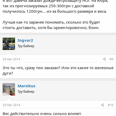
Я вот давеча заказал дожде-ветрозащиту НОГ на юбра,
так из прогнозируемых 250-300грн с доставкой
получилось 1200грн... из-за большого размера и веса.
Лучше как-то заранее понимать, сколько это будет
стоить доставить, хотя бы ориентировочно, блин.
Ingvar2
Тру байкер
29 Авг 2014
#9
Это ты что, сразу тюк заказал? Или это какие то железные
дуги?
Marsikus
Тру байкер
29 Авг 2014
#10
Вес действительно очень сильно влияет.