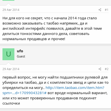
29 Авг 2014
#1
Ни для кого не секрет, что с начала 2014 года стало
возможно заказывать с таобао напрямик, да и
английский интерфейс появился, давайте в этой теме
делиться тонкостями данного дела, советовать
нормальных продавцов и прочее!
ufo
U
Guest
29 Авг 2014
#2
первый вопрос, не могу найти подшипники рулевой для
убиерки на таобао, да и с комплектом звезд и цепи как-то
определиться на могу..
http://item.taobao.com/item.htm?
spm=...d=17099043281#
вот вроде нормальный вариант,
или кто может проверенных продаванов подкинет
ссылочки