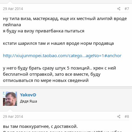
29 Авг 2014
#7
ну типа виза, мастеркард, еще их местный алипэй вроде
пейпала
я буду на визу приватбанка пытаться
кстати шарился там и нашел вроде норм продавца
http://xiujunmopei.taobao.com/catego...ageNo=1#anchor
у него буду брать сразу штук 5 позиций.. хрен с ней
бесплатной отправкой, зато все вместе, буду
отписываться по мере новых сведений
YakovD
Дядя Яша
29 Авг 2014
#8
вы там поаккуратнее, с доставкой.