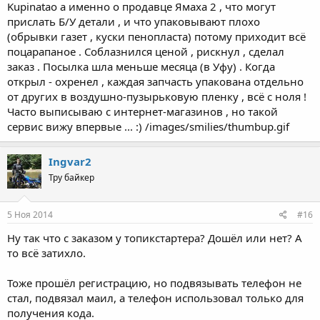
Kupinatao а именно о продавце Ямаха 2 , что могут
прислать Б/У детали , и что упаковывают плохо
(обрывки газет , куски пенопласта) потому приходит всё
поцарапаное . Соблазнился ценой , рискнул , сделал
заказ . Посылка шла меньше месяца (в Уфу) . Когда
открыл - охренел , каждая запчасть упакована отдельно
от других в воздушно-пузырьковую пленку , всё с ноля !
Часто выписываю с интернет-магазинов , но такой
сервис вижу впервые ... :) /images/smilies/thumbup.gif
Ingvar2
Тру байкер
5 Ноя 2014
#16
Ну так что с заказом у топикстартера? Дошёл или нет? А
то всё затихло.
Тоже прошёл регистрацию, но подвязывать телефон не
стал, подвязал маил, а телефон использовал только для
получения кода.