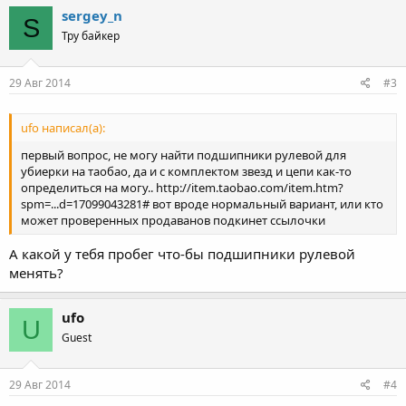
sergey_n
S
Тру байкер
29 Авг 2014
#3
ufo написал(а):
первый вопрос, не могу найти подшипники рулевой для
убиерки на таобао, да и с комплектом звезд и цепи как-то
определиться на могу.. http://item.taobao.com/item.htm?
spm=...d=17099043281# вот вроде нормальный вариант, или кто
может проверенных продаванов подкинет ссылочки
А какой у тебя пробег что-бы подшипники рулевой
менять?
ufo
U
Guest
29 Авг 2014
#4