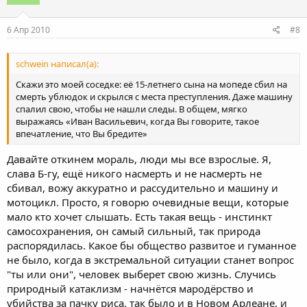
6 Апр 2010
#8
schwein написал(а):
Скажи это моей соседке: её 15-летнего сына на мопеде сбил на
смерть ублюдок и скрылся с места преступления. Даже машину
спалил свою, чтобы не нашли следы. В общем, мягко
выражаясь «Иван Васильевич, когда Вы говорите, такое
впечатление, что Вы бредите»
Давайте откинем мораль, люди мы все взрослые. Я,
слава Б-гу, ещё никого насмерть и не насмерть не
сбивал, вожу аккуратно и рассудительно и машину и
мотоцикл. Просто, я говорю очевидные вещи, которые
мало кто хочет слышать. Есть такая вещь - инстинкт
самосохранения, он самый сильный, так природа
распорядилась. Какое бы общество развитое и гуманное
не было, когда в экстремальной ситуации станет вопрос
"ты или они", человек выберет свою жизнь. Случись
природный катаклизм - начнётся мародёрство и
убийства за пачку риса, так было и в Новом Арлеане, и