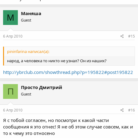
Маняша
М
Guest
6 Апр 2010
#15
pininfarina написал(а):
народ, а человека то никто не узнал? Он из наших?
http://ybrclub.com/showthread.php?p=195822#post195822
Просто Дмитрий
П
Guest
6 Апр 2010
#16
Я с тобой согласен, но посмотри к какой части
сообщения я это отнес! Я не об этом случае совсем, как и
то к чему это относено