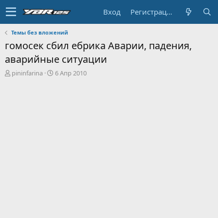
Вход
Регистрация
Темы без вложений
гомосек сбил ебрика Аварии, падения,
аварийные ситуации
А
Д
pininfarina
6 Апр 2010
в
а
т
т
о
а
р
н
т
а
е
ч
м
а
ы
л
а