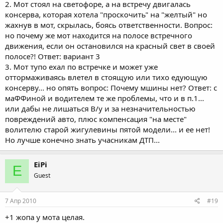
2. Мот стоял на светофоре, а на встречу двигалась
консерва, которая хотела "проскочить" на "желтый" но
жахнув в мот, скрылась, боясь ответственности. Вопрос:
но почему же мот находится на полосе встречного
движения, если он остановился на красный свет в своей
полосе?! Ответ: вариант 3
3. Мот тупо ехал по встречке и может уже
оттормаживаясь влетел в стоящую или тихо едующую
консерву... но опять вопрос: Почему мшины нет? Ответ: с
маФФиной и водителем те же проблемы, что и в п.1...
или дабы не лишаться В/у и за незначительностью
повреждений авто, плюс компенсация "на месте"
волителю старой жигулевины пятой модели... и ее нет!
Но лучше конечно знать учасникам ДТП...
EiPi
E
Guest
7 Апр 2010
#19
+1 жопа у мота целая.