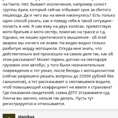
на Гаити. Нет, бывают исключения, например солист
группы Ария, который сейчас отбывает срок за сбитого
пешехода. Да и чего вы на меня накинулись? Есть только
один способ узнать, как я поведу себя в такой ситуации -
попасть в неё. Я сам езжу на двух колёсах, приветствую
мото-братьев и мото-сестёр, помогаю на трассе и т.д.
Однако, не лишён критического мышления - об этой
аварии мы ничего не знаем. На видео видно только
разбитую морду мотоцикла. Откуда мне знать, что
действительно всё произошло на самом деле так, как об
этом рассказали? Может парень догнал на светофоре
грузовик или автобус, у того были незначительные
повреждения и тот уехал, после беседы с мотоциклистом
(сейчас разрешено решать вопросы до 25000 рублей без
гаишников), а тот рассказывает о смотавшемся водиле,
чтоб повышающий коэффициент не ввели к страховке?
Где показания свидетелей, схема ДТП? Устраиваете суд
Линча вы заочно, нельзя так делать. Пусть тут
регистрируется и отписывается.
slonikus