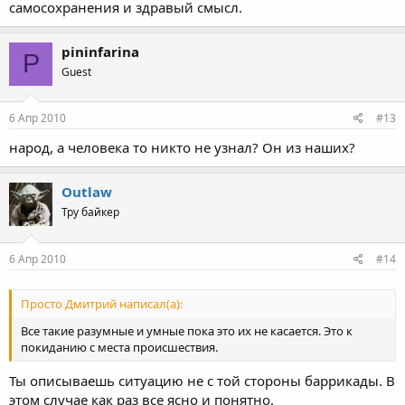
самосохранения и здравый смысл.
pininfarina
P
Guest
6 Апр 2010
#13
народ, а человека то никто не узнал? Он из наших?
Outlaw
Тру байкер
6 Апр 2010
#14
Просто Дмитрий написал(а):
Все такие разумные и умные пока это их не касается. Это к
покиданию с места происшествия.
Ты описываешь ситуацию не с той стороны баррикады. В
этом случае как раз все ясно и понятно.