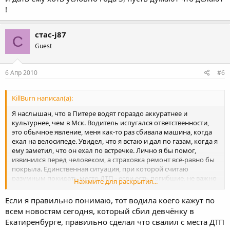
!
стас-j87
С
Guest
6 Апр 2010
#6
KillBurn написал(а):
Я наслышан, что в Питере водят гораздо аккуратнее и
культурнее, чем в Мск. Водитель испугался ответственности,
это обычное явление, меня как-то раз сбивала машина, когда
ехал на велосипеде. Увидел, что я встаю и дал по газам, когда я
ему заметил, что он ехал по встречке. Лично я бы помог,
извинился перед человеком, а страховка ремонт всё-равно бы
покрыла. Единственная ситуация, при которой считаю
разумным покидать место ДТП - если есть погибшие, не важно
Нажмите для раскрытия...
по твоей вине, или нет. Трупу не поможешь уже и ему всё-
равно, а вот сидеть придётся тебе.
Если я правильно понимаю, тот водила коего кажут по
всем новостям сегодня, который сбил девчёнку в
Екатиренбурге, правильно сделал что свалил с места ДТП