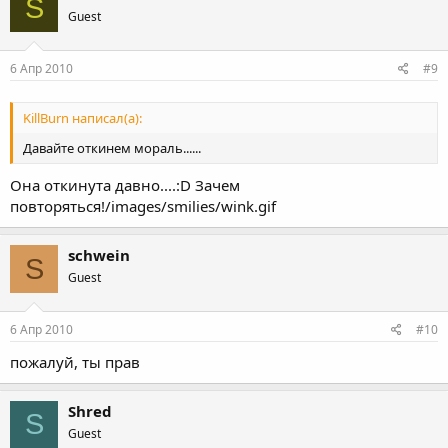
S
Guest
6 Апр 2010
#9
KillBurn написал(а):
Давайте откинем мораль......
Она откинута давно....:D Зачем
повторяться!/images/smilies/wink.gif
schwein
S
Guest
6 Апр 2010
#10
пожалуй, ты прав
Shred
S
Guest