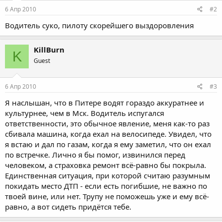
6 Апр 2010
#2
Водитель суко, пилоту скорейшего выздоровления
KillBurn
K
Guest
6 Апр 2010
#3
Я наслышан, что в Питере водят гораздо аккуратнее и
культурнее, чем в Мск. Водитель испугался
ответственности, это обычное явление, меня как-то раз
сбивала машина, когда ехал на велосипеде. Увидел, что
я встаю и дал по газам, когда я ему заметил, что он ехал
по встречке. Лично я бы помог, извинился перед
человеком, а страховка ремонт всё-равно бы покрыла.
Единственная ситуация, при которой считаю разумным
покидать место ДТП - если есть погибшие, не важно по
твоей вине, или нет. Трупу не поможешь уже и ему всё-
равно, а вот сидеть придётся тебе.