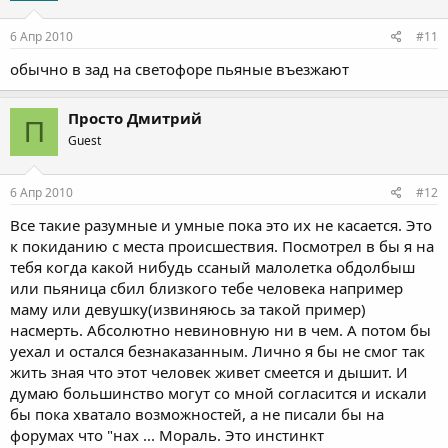
6 Апр 2010
#11
обычно в зад на светофоре пьяные въезжают
Просто Дмитрий
П
Guest
6 Апр 2010
#12
Все такие разумные и умные пока это их не касается. Это
к покиданию с места происшествия. Посмотрел в бы я на
тебя когда какой нибудь ссаный малолетка обдолбыш
или пьяница сбил близкого тебе человека например
маму или девушку(извиняюсь за такой пример)
насмерть. Абсолютно невиновную ни в чем. А потом бы
уехал и остался безнаказанным. Лично я бы не смог так
жить зная что этот человек живет смеется и дышит. И
думаю большинство могут со мной согласится и искали
бы пока хватало возможностей, а не писали бы на
форумах что "нах ... Мораль. Это инстинкт