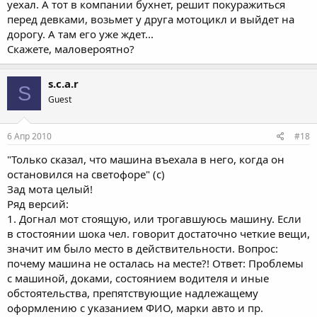
уехал. А тот в компании бухнет, решит покуражиться
перед девками, возьмет у друга мотоцикл и выйдет на
дорогу. А там его уже ждет...
Скажете, маловероятно?
s.c.a.r
S
Guest
6 Апр 2010
#18
"Только сказал, что машина въехала в него, когда он
остановился на светофоре" (с)
Зад мота целый!
Ряд версий:
1. Догнал мот стоящую, или трогавшуюсь машину. Если
в стостоянии шока чел. говорит достаточно четкие вещи,
значит им было место в действительности. Вопрос:
почему машина не осталась на месте?! Ответ: Проблемы
с машиной, доками, состоянием водителя и иные
обстоятельства, препятствующие надлежащему
оформлению с указанием ФИО, марки авто и пр.