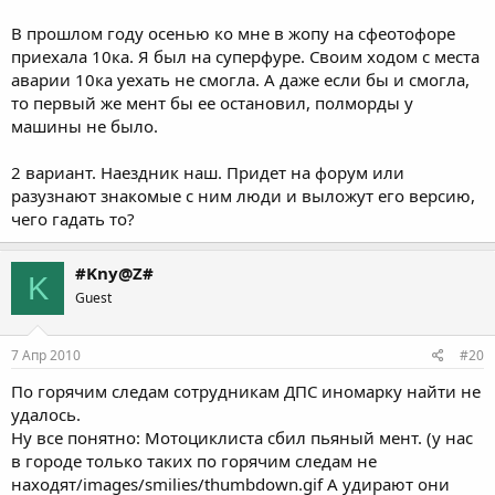
В прошлом году осенью ко мне в жопу на сфеотофоре
приехала 10ка. Я был на суперфуре. Своим ходом с места
аварии 10ка уехать не смогла. А даже если бы и смогла,
то первый же мент бы ее остановил, полморды у
машины не было.
2 вариант. Наездник наш. Придет на форум или
разузнают знакомые с ним люди и выложут его версию,
чего гадать то?
#Kny@Z#
K
Guest
7 Апр 2010
#20
По горячим следам сотрудникам ДПС иномарку найти не
удалось.
Ну все понятно: Мотоциклиста сбил пьяный мент. (у нас
в городе только таких по горячим следам не
находят/images/smilies/thumbdown.gif А удирают они