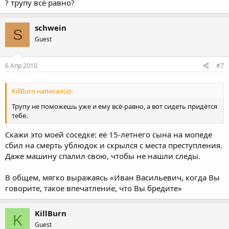
? трупу всё равно?
schwein
S
Guest
6 Апр 2010
#7
KillBurn написал(а):
Трупу не поможешь уже и ему всё-равно, а вот сидеть придётся
тебе.
Скажи это моей соседке: её 15-летнего сына на мопеде
сбил на смерть ублюдок и скрылся с места преступления.
Даже машину спалил свою, чтобы не нашли следы.
В общем, мягко выражаясь «Иван Васильевич, когда Вы
говорите, такое впечатление, что Вы бредите»
KillBurn
K
Guest