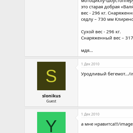
мотоциклу-шоустопперу
это старая добрая «Вал
вес - 296 кг. Снаряжен
седлу – 730 мм Клирен
Сухой вес - 296 кг.
Снаряженный вес – 317
мдя...
1 Дек 2010
S
Уродливый бегемот.../i
slonikus
Guest
1 Дек 2010
Y
а мне нравитса!!!/image