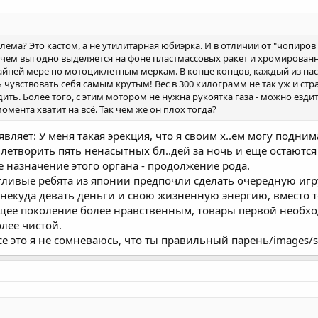
блема? Это кастом, а не утилитарная юбиэрка. И в отличии от "чопиро
 чем выгодно выделяется на фоне пластмассовых ракет и хромирован
йней мере по мотоциклетным меркам. В конце концов, каждый из нас
 чувствовать себя самым крутым! Вес в 300 килограмм не так уж и стр
здить. Более того, с этим мотором не нужна рукоятка газа - можно езд
мента хватит на всё. Так чем же он плох тогда?
ляет: У меня такая эрекция, что я своим х..ем могу подни
влетворить пять ненасытных бл..дей за ночь и еще остаются
е назначение этого органа - продолжение рода.
тливые ребята из японии предпочли сделать очередную иг
некуда девать деньги и свою жизненную энергию, вместо то
щее поколение более нравственным, товары первой необхо
лее чистой.
все это я не сомневаюсь, что ты правильный парень/images/smil