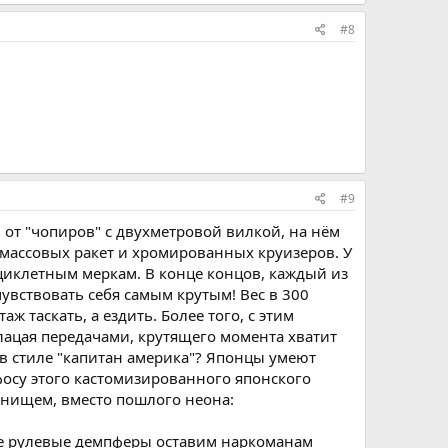
#8
#9
и от "чопиров" с двухметровой вилкой, на нём
тмассовых ракет и хромированных круизеров. У
иклетным меркам. В конце концов, каждый из
чувствовать себя самым крутым! Вес в 300
ж таскать, а ездить. Более того, с этим
клацая передачами, крутящего момента хватит
р в стиле "капитан америка"? Японцы умеют
осу этого кастомизированного японского
днищем, вместо пошлого неона:
ие рулевые демпферы оставим наркоманам