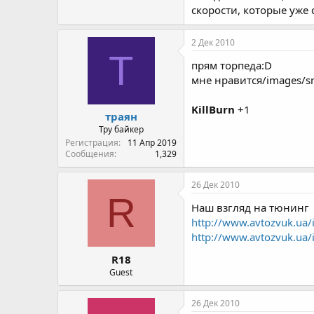
скорости, которые уже 
2 Дек 2010
Т
прям торпеда:D
мне нравится/images/smi
KillBurn
+1
траян
Тру байкер
Регистрация
11 Апр 2019
Сообщения
1,329
26 Дек 2010
R
Наш взгляд на тюнинг
http://www.avtozvuk.ua/
http://www.avtozvuk.ua/
R18
Guest
26 Дек 2010