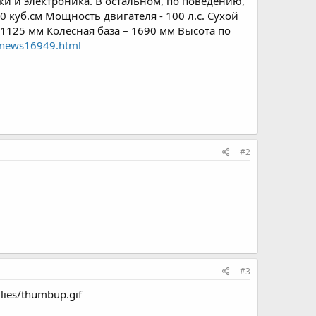
и и электроника. В остальном, по поведению,
 куб.см Мощность двигателя - 100 л.с. Сухой
 1125 мм Колесная база – 1690 мм Высота по
/news16949.html
#2
#3
lies/thumbup.gif