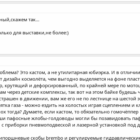
ый,скажем так...
олько для выставки,не более:)
роблема? Это кастом, а не утилитарная юбиэрка. И в отличи
т дизайн космолёта, чем выгодно выделяется на фоне плас
, крутящий и дефорсированный, по крайней мере по мотоц
м через детские комплексы, так вот на этом байке будешь 
страшен в движении, вам же его не по лестнице на шестой эта
ятка газа - можно ездить на холостых играя сцеплением и 
плох тогда? Думаете, если кастом, то обязательно гомочёппе
аши пафосные жлобы-голдоводы могли бы позавидовать паф
й с приборки пневмоподвеской и лазерной установкой под 
естипоршневые скобы brembo и регулируемые гидравлическ