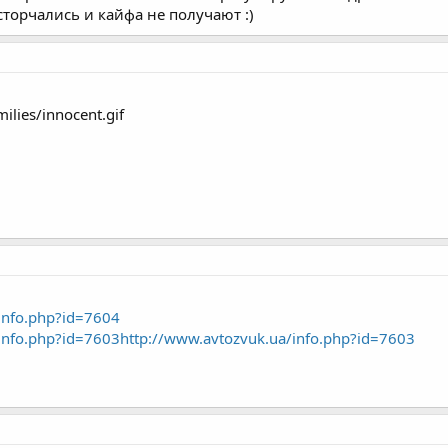
сторчались и кайфа не получают :)
lies/innocent.gif
info.php?id=7604
info.php?id=7603
http://www.avtozvuk.ua/info.php?id=7603