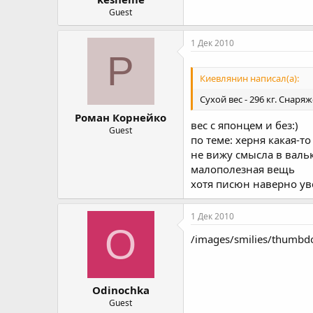
Guest
1 Дек 2010
Р
Киевлянин написал(а):
Сухой вес - 296 кг. Снаря
Роман Корнейко
вес с японцем и без:)
Guest
по теме: херня какая-то 
не вижу смысла в валь
малополезная вещь
хотя писюн наверно ув
1 Дек 2010
O
/images/smilies/thumbd
Odinochka
Guest