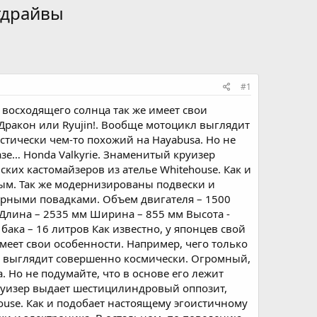
тдрайвы
#1
е восходящего солнца так же имеет свои
Дракон или Ryujin!. Вообще мотоцикл выглядит
стически чем-то похожий на Hayabusa. Но не
азе… Honda Valkyrie. Знаменитый круизер
их кастомайзеров из ателье Whitehouse. Как и
ым. Так же модернизированы подвески и
перными повадками. Объем двигателя – 1500
г. Длина – 2535 мм Ширина – 855 мм Высота -
бака – 16 литров Как известно, у японцев свой
меет свои особенности. Например, чего только
л выглядит совершенно космически. Огромный,
. Но не подумайте, что в основе его лежит
круизер выдает шестицилиндровый оппозит,
use. Как и подобает настоящему эгоистичному