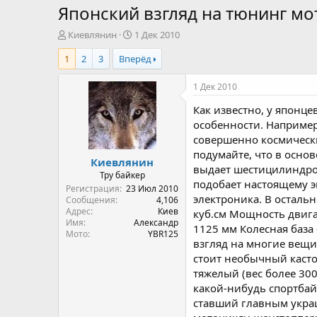
Японский взгляд на тюнинг м
А
Д
Киевлянин
1 Дек 2010
в
а
1
2
3
Вперёд
т
т
о
а
р
н
1 Дек 2010
т
а
Как известно, у японце
е
ч
м
а
особенности. Например
ы
л
совершенно космически
а
подумайте, что в основ
Киевлянин
выдает шестицилиндров
Тру байкер
подобает настоящему э
Регистрация
23 Июл 2010
электроника. В осталь
Сообщения
4,106
Адрес
Киев
куб.см Мощность двигат
Имя
Александр
1125 мм Колесная база 
Мото
YBR125
взгляд на многие вещи
стоит необычный касто
тяжелый (вес более 300
какой-нибудь спортбай
ставший главным украш