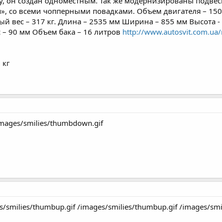
, он создан одноместным. Так же модернизированы подвеск
я», со всеми чопперными повадками. Объем двигателя – 1500
ный вес – 317 кг. Длина – 2535 мм Ширина – 855 мм Высота -
с – 90 мм Объем бака – 16 литров
http://www.autosvit.com.ua
 кг
mages/smilies/thumbdown.gif
s/smilies/thumbup.gif /images/smilies/thumbup.gif /images/smi