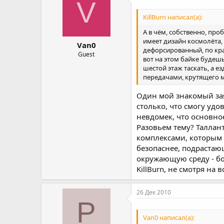
V
KillBurn написал(а):
А в чём, собственно, про
имеет дизайн космолёта,
Van0
дефорсированный, по кра
Guest
вот на этом байке будешь
шестой этаж таскать, а е
передачами, крутящего мо
Один мой знакомый заяв
столько, что смогу удо
невдомек, что основно
Разовьем тему? Таллан
комплексами, которым 
безопаснее, подрастаю
окружающую среду - бо
KillBurn, не смотря на 
26 Дек 2010
Р
Van0 написал(а):