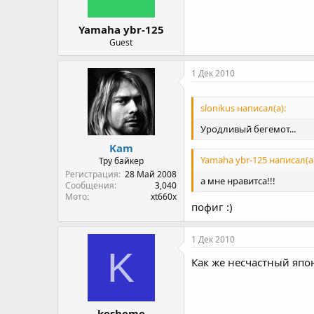
Yamaha ybr-125
Guest
1 Дек 2010
slonikus написал(а):
Уродливый бегемот...
Kam
Yamaha ybr-125 написал(а)
Тру байкер
Регистрация
28 Май 2008
а мне нравитса!!!
Сообщения
3,040
Мото
xt660x
пофиг :)
1 Дек 2010
K
Как же несчастный японе
kesheme