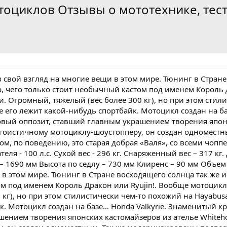
отоциклов Отзывы о мототехнике, тес
в свой взгляд на многие вещи в этом мире. Тюнинг в Стран
, чего только стоит необычный кастом под именем Король 
. Огромный, тяжелый (вес более 300 кг), но при этом стили
е его лежит какой-нибудь спортбайк. Мотоцикл создан на б
ый оппозит, ставший главным украшением творения японск
гоистичному мотоциклу-шоустопперу, он создан одноместн
ном, по поведению, это старая добрая «Валя», со всеми чоп
еля - 100 л.с. Сухой вес - 296 кг. Снаряженный вес – 317 к
– 1690 мм Высота по седлу – 730 мм Клиренс – 90 мм Объем 
 в этом мире. Тюнинг в Стране восходящего солнца так же и
м под именем Король Дракон или Ryujin!. Вообще мотоцик
 кг), но при этом стилистически чем-то похожий на Hayabusa
к. Мотоцикл создан на базе… Honda Valkyrie. Знаменитый 
ением творения японских кастомайзеров из ателье Whiteho