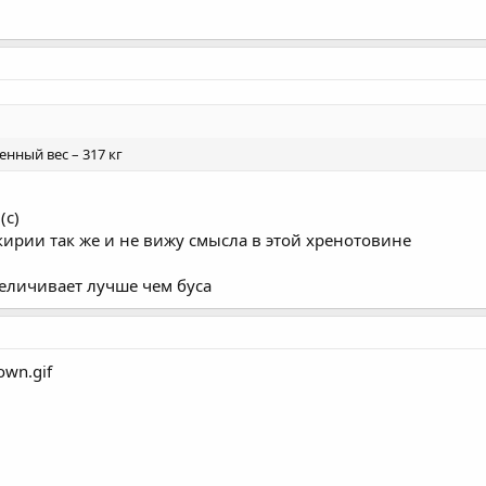
женный вес – 317 кг
(с)
кирии так же и не вижу смысла в этой хренотовине
еличивает лучше чем буса
own.gif