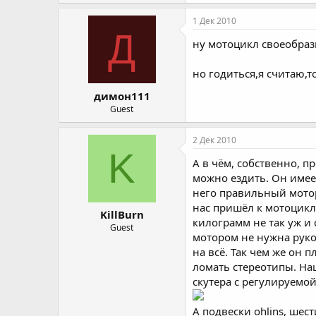
1 Дек 2010
Д
ну мотоцикл своеобразн
но годиться,я считаю,т
димон111
Guest
2 Дек 2010
K
А в чём, собственно, п
можно ездить. Он имее
него правильный мотор
нас пришёл к мотоцикла
KillBurn
килограмм не так уж и 
Guest
мотором не нужна руко
на всё. Так чем же он 
ломать стереотипы. Н
скутера с регулируемо
А подвески ohlins, ш