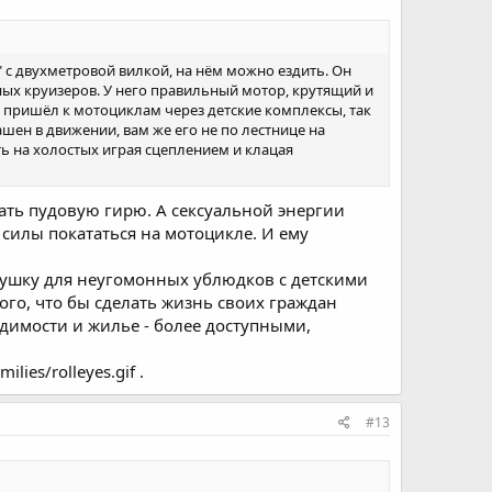
в" с двухметровой вилкой, на нём можно ездить. Он
ных круизеров. У него правильный мотор, крутящий и
 пришёл к мотоциклам через детские комплексы, так
ашен в движении, вам же его не по лестнице на
ить на холостых играя сцеплением и клацая
мать пудовую гирю. А сексуальной энергии
 силы покататься на мотоцикле. И ему
рушку для неугомонных ублюдков с детскими
го, что бы сделать жизнь своих граждан
димости и жилье - более доступными,
ies/rolleyes.gif .
#13